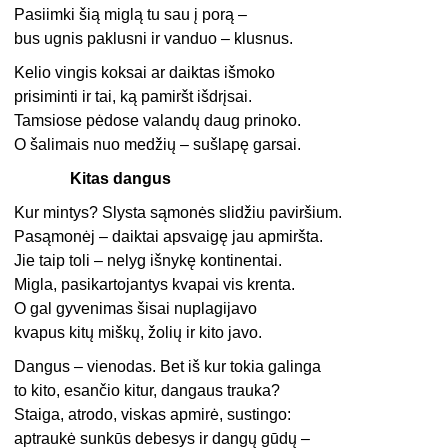
Pasiimki šią miglą tu sau į porą –
bus ugnis paklusni ir vanduo – klusnus.
Kelio vingis koksai ar daiktas išmoko
prisiminti ir tai, ką pamiršt išdrįsai.
Tamsiose pėdose valandų daug prinoko.
O šalimais nuo medžių – sušlapę garsai.
Kitas dangus
Kur mintys? Slysta sąmonės slidžiu paviršium.
Pasąmonėj – daiktai apsvaigę jau apmiršta.
Jie taip toli – nelyg išnykę kontinentai.
Migla, pasikartojantys kvapai vis krenta.
O gal gyvenimas šisai nuplagijavo
kvapus kitų miškų, žolių ir kito javo.
Dangus – vienodas. Bet iš kur tokia galinga
to kito, esančio kitur, dangaus trauka?
Staiga, atrodo, viskas apmirė, sustingo:
aptraukė sunkūs debesys ir dangų gūdų –