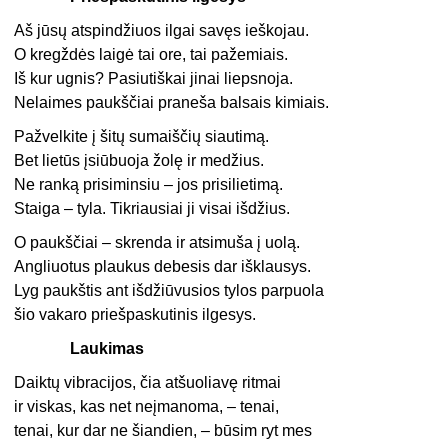
Aš jūsų atspindžiuos ilgai savęs ieškojau.
O kregždės laigė tai ore, tai pažemiais.
Iš kur ugnis? Pasiutiškai jinai liepsnoja.
Nelaimes paukščiai praneša balsais kimiais.
Pažvelkite į šitų sumaiščių siautimą.
Bet lietūs įsiūbuoja žolę ir medžius.
Ne ranką prisiminsiu – jos prisilietimą.
Staiga – tyla. Tikriausiai ji visai išdžius.
O paukščiai – skrenda ir atsimuša į uolą.
Angliuotus plaukus debesis dar išklausys.
Lyg paukštis ant išdžiūvusios tylos parpuola
šio vakaro priešpaskutinis ilgesys.
Laukimas
Daiktų vibracijos, čia atšuoliavę ritmai
ir viskas, kas net neįmanoma, – tenai,
tenai, kur dar ne šiandien, – būsim ryt mes