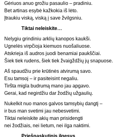
Gėriuos anuo grožiu pasaulio – pradiniu.
Bet artinas esybė kažkokia iš lėto.
Įtraukiu viską, viską į save žvilgsniu.
Tiktai neleiskite…
Nelygiu grindiniu arklių kanopos kaukši.
Ugnelės virpčioja kiemuos nuošaliuose.
Atskrieja iš audros juodi benamiai paukščiai.
Šiek tiek rudens, šiek tiek žvaigždžių jų snapuose.
Aš spaudžiu prie krūtinės atvirumą savo.
Esu tamsoj – ir pasiteisint negaliu.
Tiršta migla budrumą mano jau apgavo.
Gerai, kad negirdžiu dar žodžių užgaulių.
Nukelkit nuo manos galvos tamsybių dangtį –
ir bus man svetimi jau nebesvetimi.
Tiktai neleiskite akių man prisidengti
nei žodžiais, nei lietum, nei ilga naktimi.
Priešpaskutinis ilgesys