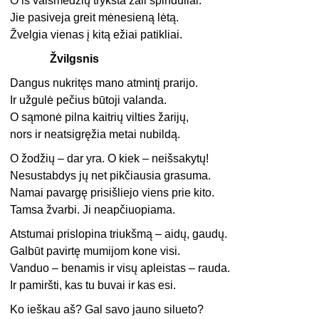
O iš vaismedžių trykšta žali spinduliai.
Jie pasiveja greit mėnesieną lėtą.
Žvelgia vienas į kitą ežiai patikliai.
Žvilgsnis
Dangus nukritęs mano atmintį prarijo.
Ir užgulė pečius būtoji valanda.
O sąmonė pilna kaitrių vilties žarijų,
nors ir neatsigręžia metai nubildą.
O žodžių – dar yra. O kiek – neišsakytų!
Nesustabdys jų net pikčiausia grasuma.
Namai pavargę prisišliejo viens prie kito.
Tamsa žvarbi. Ji neapčiuopiama.
Atstumai prislopina triukšmą – aidų, gaudų.
Galbūt pavirtę mumijom kone visi.
Vanduo – benamis ir visų apleistas – rauda.
Ir pamiršti, kas tu buvai ir kas esi.
Ko ieškau aš? Gal savo jauno silueto?