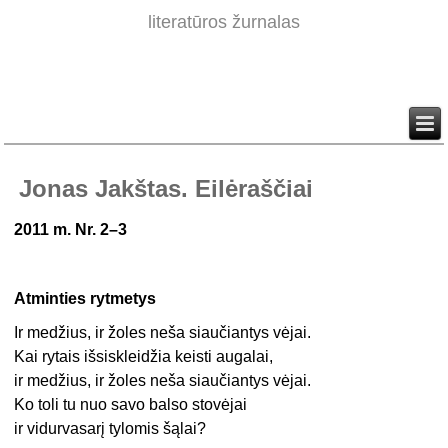
literatūros žurnalas
Jonas Jakštas. Eilėraščiai
2011 m. Nr. 2–3
Atminties rytmetys
Ir medžius, ir žoles neša siaučiantys vėjai.
Kai rytais išsiskleidžia keisti augalai,
ir medžius, ir žoles neša siaučiantys vėjai.
Ko toli tu nuo savo balso stovėjai
ir vidurvasarį tylomis šąlai?