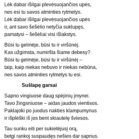
Lėk dabar išilgai plevėsuojančios upės,
nes esi tu savos atminties rytmetys.
Lėk dabar išilgai plevėsuojančios upės
ir, ant savo šešėlio netyčia suklupęs,
pamatysi – šešėliai visi išlakstys.
Būsi tu gelmėje, būsi tu ir viršūnėj.
Kas užgimsta, numiršta šiame debesy?
Būsi tu gelmėje, būsi tu ir viršūnėj –
taip, kaip niekas nebuvo ir niekas nebūna,
nes savos atminties rytmetys tu esi.
Sušlapę garsai
Sapno vingiuose daug spėjinių įmynei.
Tavo žingsniuose – aidas jaudos vientisos.
Paklajoki po juodus nakties klampumynus
ir išplėški iš jos bent skiautelę šviesos.
Tau sunku eiti per sukietėjusį orą,
betgi rankoj suspaudęs nešies dar sapnus.