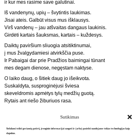
ir kur mes rasime save galutinai.
Iš vandenynų, upių – švytintis laukimas.
Jisai ateis. Galbūt visus mus išklausys.
Virš vandenų – jau atšvaitas dangaus laukinis.
Girdėti kartais šauksmas, kartais – kuždesys.
Daiktų paviršium sliuogia atsitiktinumai,
į mus žvalgydamiesi atvirkščia puse.
Ir Pabaigai dar prie Pradžios baimingai tūnant
mes degam dienose, negęstam naktyse.
O laiko daug, o šitiek daug jo išeikvota.
Suskaldyta, susproginėjusi šviesa
skeveldromis apmėtys tylų medžių guotą.
Rytais ant riešo žiburiuos rasa.
Sutikimas
Siekdami teikti geriausią patirtį, įrenginio informacijai saugoti ir (arba) pasiekti naudojame tokias technologijas kaip
slapukus.