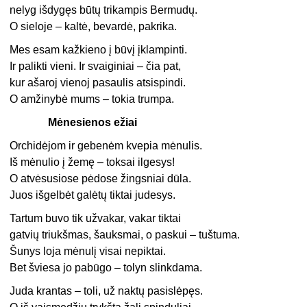
nelyg išdygęs būtų trikampis Bermudų.
O sieloje – kaltė, bevardė, pakrika.
Mes esam kažkieno į būvį įklampinti.
Ir palikti vieni. Ir svaiginiai – čia pat,
kur ašaroj vienoj pasaulis atsispindi.
O amžinybė mums – tokia trumpa.
Mėnesienos ežiai
Orchidėjom ir gebenėm kvepia mėnulis.
Iš mėnulio į žemę – toksai ilgesys!
O atvėsusiose pėdose žingsniai dūla.
Juos išgelbėt galėtų tiktai judesys.
Tartum buvo tik užvakar, vakar tiktai
gatvių triukšmas, šauksmai, o paskui – tuštuma.
Šunys loja mėnulį visai nepiktai.
Bet šviesa jo pabūgo – tolyn slinkdama.
Juda krantas – toli, už naktų pasislėpęs.