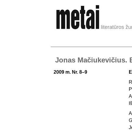
literatūros žu
Jonas Mačiukevičius. E
2009 m. Nr. 8–9
E
R
P
A
I
A
G
J