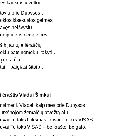
esikankinsiu veltui…
toviu prie Dubysos…
okios išsekusios gelmės!
avęs neišvysiu…
ompiuteris neišgelbės…
š bijau tų eilėraščių,
okių pats nemoku rašyti…
ų nėra čia…
tai ir baigiasi šitaip…
ilėraštis Vladui Šimkui
risimeni, Vladai, kaip mes prie Dubysos
urkšnojom žemaičių atvežtą alų.
uvai Tu toks linksmas, buvai Tu toks VISAS.
uvai Tu toks VISAS – be krašto, be galo.