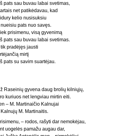
š pats sau buvau labai svetimas,
artais net patikėdavau, kad
idury kelio nusisuksiu
r nueisiu pats nuo savęs.
iek prisimenu, visą gyvenimą
š pats sau buvau labai svetimas.
r tik pradėjęs jausti
rtėjančią mirtį
š pats su savim suartėjau.
ž Raseinių gyvena daug brolių kilniųjų,
ro kuriuos net lengviau mirtin eiti.
en – M. Martinaičio Kalnujai
r Kalnujų M. Martinaitis.
risimenu, – rodos, rašyti dar nemokėjau,
nt uogelės pamažu augau dar,