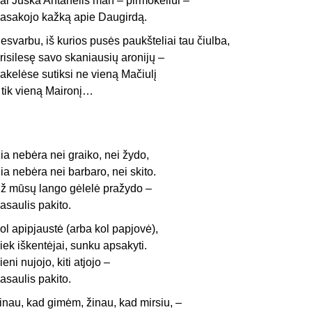
ai Juška Antanėlis man – pirmokėliui –
asakojo kažką apie Daugirdą.
esvarbu, iš kurios pusės paukšteliai tau čiulba,
risilesę savo skaniausių aronijų –
akelėse sutiksi ne vieną Mačiulį
r tik vieną Maironį…
ia nebėra nei graiko, nei žydo,
ia nebėra nei barbaro, nei skito.
ž mūsų lango gėlelė pražydo –
asaulis pakito.
ol apipjaustė (arba kol papjovė),
iek iškentėjai, sunku apsakyti.
ieni nujojo, kiti atjojo –
asaulis pakito.
inau, kad gimėm, žinau, kad mirsiu, –