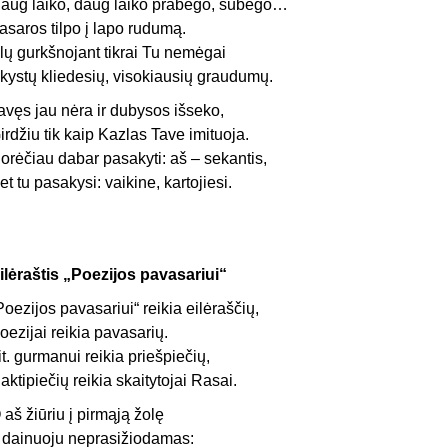
aug laiko, daug laiko prabėgo, subėgo…
asaros tilpo į lapo rudumą.
lų gurkšnojant tikrai Tu nemėgai
kystų kliedesių, visokiausių graudumų.
avęs jau nėra ir dubysos išseko,
irdžiu tik kaip Kazlas Tave imituoja.
orėčiau dabar pasakyti: aš – sekantis,
et tu pasakysi: vaikine, kartojiesi.
ilėraštis „Poezijos pavasariui“
Poezijos pavasariui“ reikia eilėraščių,
oezijai reikia pavasarių.
it. gurmanui reikia priešpiečių,
aktipiečių reikia skaitytojai Rasai.
 aš žiūriu į pirmąją žolę
r dainuoju neprasižiodamas: