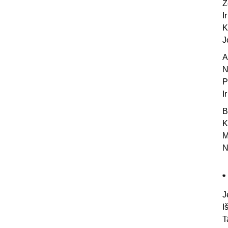
Ž
I
K
J
A
N
P
I
B
K
M
N
*
J
I
T