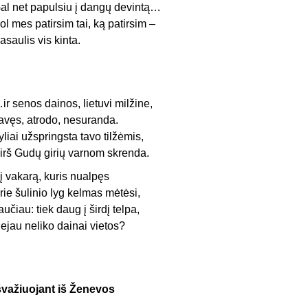
al net papulsiu į dangų devintą…
ol mes patirsim tai, ką patirsim –
asaulis vis kinta.
ir senos dainos, lietuvi milžine,
avęs, atrodo, nesuranda.
yliai užspringsta tavo tilžėmis,
irš Gudų girių varnom skrenda.
į vakarą, kuris nualpęs
rie šulinio lyg kelmas mėtėsi,
aučiau: tiek daug į širdį telpa,
ejau neliko dainai vietos?
švažiuojant iš Ženevos