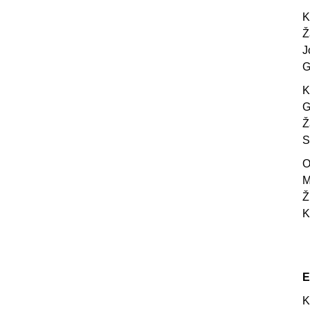
K
Ž
J
G
K
G
Ž
S
O
M
Ž
K
E
K