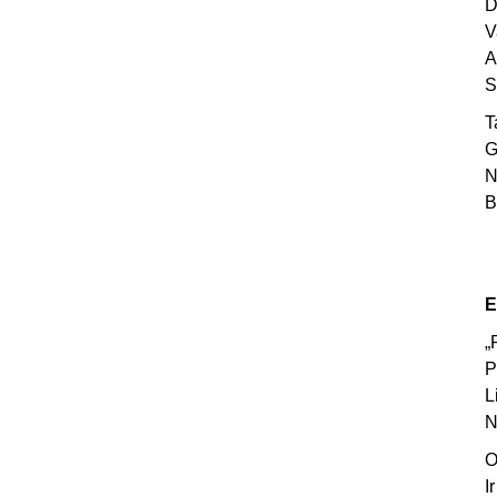
D
V
A
S
T
G
N
B
E
„
P
L
N
O
I