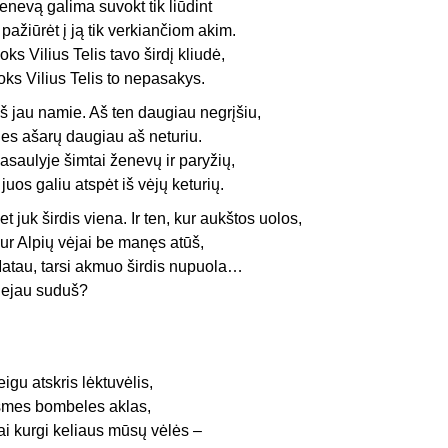
enevą galima suvokt tik liūdint
r pažiūrėt į ją tik verkiančiom akim.
oks Vilius Telis tavo širdį kliudė,
oks Vilius Telis to nepasakys.
š jau namie. Aš ten daugiau negrįšiu,
es ašarų daugiau aš neturiu.
asaulyje šimtai ženevų ir paryžių,
r juos galiu atspėt iš vėjų keturių.
et juk širdis viena. Ir ten, kur aukštos uolos,
ur Alpių vėjai be manęs atūš,
atau, tarsi akmuo širdis nupuola…
ejau suduš?
eigu atskris lėktuvėlis,
šmes bombeles aklas,
ai kurgi keliaus mūsų vėlės –