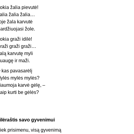
okia žalia pievutė!
alia žalia žalia…
oje žala karvutė
ardžiuojasi žole.
okia graži idilė!
raži graži graži…
alą karvutę myli
uaugę ir maži.
 kas pavasarėlį
ylės mylės mylės?
iaumoja karvė gėlę, –
aip kurti be gėlės?
ilėraštis savo gyvenimui
iek prisimenu, visą gyvenimą