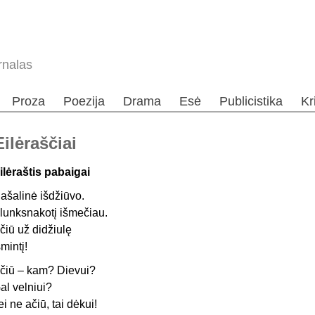
rnalas
Proza
Poezija
Drama
Esė
Publicistika
Kr
ilėraščiai
ilėraštis pabaigai
ašalinė išdžiūvo.
lunksnakotį išmečiau.
čiū už didžiulę
šmintį!
čiū – kam? Dievui?
al velniui?
ei ne ačiū, tai dėkui!