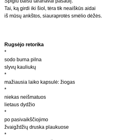
Spigiu balsu taranavai pasaulį.
Tai, ką girdi iki šiol, tėra tik neaiškūs aidai
iš mūsų ankštos, siauraprotės smėlio dėžės.
Rugsėjo retorika
*
sodo burna pilna
slyvų kauliukų
*
mažiausia laiko kapsulė: žiogas
*
niekas neišmatuos
lietaus dydžio
*
po pasivaikščiojimo
žvaigždžių druska plaukuose
*