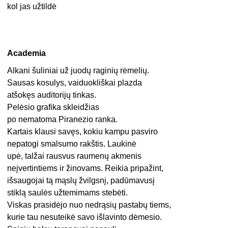
kol jas užtildė
Academia
Alkani šuliniai už juodų raginių rėmelių.
Sausas kosulys, vaiduokliškai plazda
atšokęs auditorijų tinkas.
Pelėsio grafika skleidžias
po nematoma Piranezio ranka.
Kartais klausi savęs, kokiu kampu pasviro
nepatogi smalsumo rakštis. Laukinė
upė, talžai rausvus raumenų akmenis
neįvertintiems ir žinovams. Reikia pripažint,
išsaugojai tą mąslų žvilgsnį, padūmavusį
stiklą saulės užtemimams stebėti.
Viskas prasidėjo nuo nedrąsių pastabų tiems,
kurie tau nesuteikė savo išlavinto dėmesio.