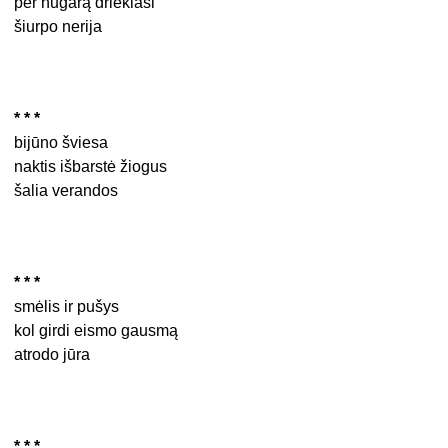
per nugarą driekiasi
šiurpo nerija
* * *
bijūno šviesa
naktis išbarstė žiogus
šalia verandos
* * *
smėlis ir pušys
kol girdi eismo gausmą
atrodo jūra
* * *