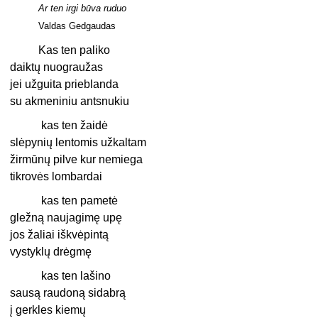
Ar ten irgi būva ruduo
Valdas Gedgaudas
Kas ten paliko
daiktų nuograužas
jei užguita prieblanda
su akmeniniu antsnukiu
kas ten žaidė
slėpynių lentomis užkaltam
žirmūnų pilve kur nemiega
tikrovės lombardai
kas ten pametė
gležną naujagimę upę
jos žaliai iškvėpintą
vystyklų drėgmę
kas ten lašino
sausą raudoną sidabrą
į gerkles kiemų