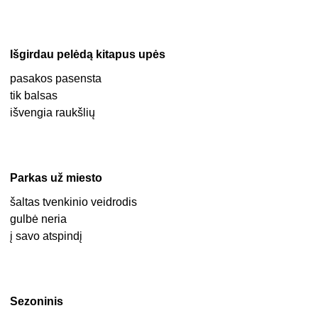
Išgirdau pelėdą kitapus upės
pasakos pasensta
tik balsas
išvengia raukšlių
Parkas už miesto
šaltas tvenkinio veidrodis
gulbė neria
į savo atspindį
Sezoninis