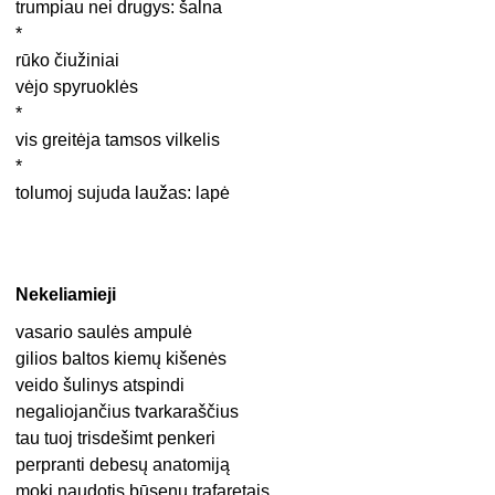
trumpiau nei drugys: šalna
*
rūko čiužiniai
vėjo spyruoklės
*
vis greitėja tamsos vilkelis
*
tolumoj sujuda laužas: lapė
Nekeliamieji
vasario saulės ampulė
gilios baltos kiemų kišenės
veido šulinys atspindi
negaliojančius tvarkaraščius
tau tuoj trisdešimt penkeri
perpranti debesų anatomiją
moki naudotis būsenų trafaretais