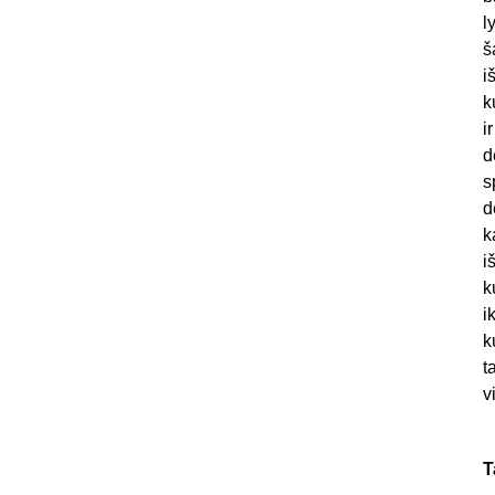
l
š
i
k
i
d
s
d
k
i
k
i
k
t
v
T