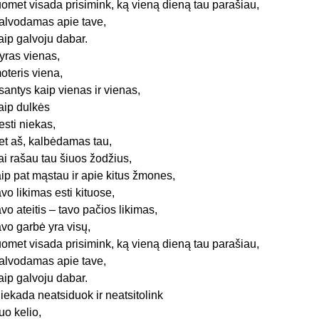
uomet visada prisimink, ką vieną dieną tau parašiau,
alvodamas apie tave,
aip galvoju dabar.
yras vienas,
oteris viena,
santys kaip vienas ir vienas,
aip dulkės
esti niekas,
et aš, kalbėdamas tau,
ai rašau tau šiuos žodžius,
aip pat mąstau ir apie kitus žmones,
avo likimas esti kituose,
avo ateitis – tavo pačios likimas,
avo garbė yra visų,
uomet visada prisimink, ką vieną dieną tau parašiau,
alvodamas apie tave,
aip galvoju dabar.
iekada neatsiduok ir neatsitolink
uo kelio,