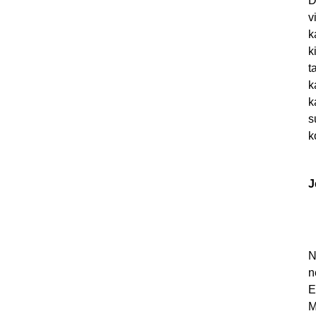
D
v
k
k
t
k
k
s
k
J
N
n
E
M