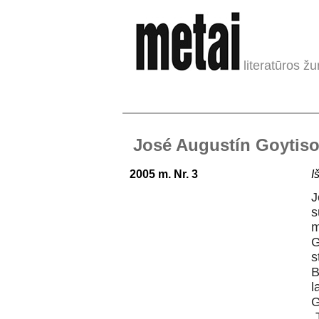
literatūros žu
José Augustín Goytisol
2005 m. Nr. 3
I
J
s
m
G
s
B
l
G
„