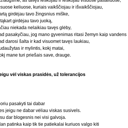
žiaugsme, aš tavęs ieškojau ir ieškojau visuose pašaliuose,
isuose keliuose, kuriais vaikščiojau ir išvaikščiojau,
artą girdėjau tavo žingsnius miške,
itąkart girdėjau tavo juoką,
ačiau niekada nelaikiau tavęs glėby,
ad pasakyčiau, jog mano gyvenimas ritasi žemyn kaip vandens 
ad darosi šalta ir kad visuomet tavęs laukiau,
udaužytas ir mylintis, kokį matai,
okį mane turi priešais save, drauge.
eigu vėl viskas prasidės, už tolerancijos
oriu pasakyti tai dabar
es jeigu ne dabar vėliau viskas susivels.
su dar blogesnis nei visi galvoja.
an patinka kaip tik tie patiekalai kuriuos valgo kiti