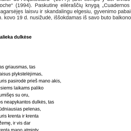
oche“ (1994). Paskutinę eilėraščių knygą „Cuadernos 
agarsėjęs laisvu ir skandalingu elgesiu, gyvenimo pabai
. kovo 19 d. nusižudė, iššokdamas iš savo buto balkono
alieka dulkėse
as griausmas, tas
aisus plykstelėjimas,
uris pasirodė prieš mano akis,
isiems laikams paliko
umišęs su oru,
os neapykantos dulkės, tas
iūdniausias pelenas,
uris krenta ir krenta
 žemę, ir vis dar
renta mano atminty,