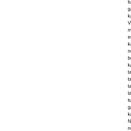
t
g
k
V
m
e
k
n
b
k
t
t
t
t
t
g
k
N
n