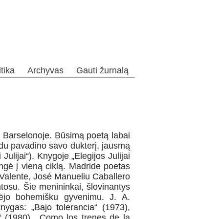
itika
Archyvas
Gauti žurnalą
 Barselonoje. Būsimą poetą labai
rdu pavadino savo dukterį, jausmą
Julijai“). Knygoje „Elegijos Julijai
ungė į vieną ciklą. Madride poetas
u Valente, José Manueliu Caballero
tosu. Šie menininkai, šlovinantys
mėjo bohemišku gyvenimu. J. A.
nygas: „Bajo tolerancia“ (1973),
o“ (1980), „Como los trenes de la