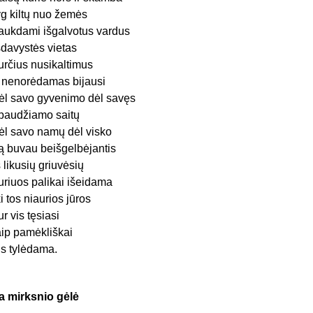
yg kiltų nuo žemės
aukdami išgalvotus vardus
šdavystės vietas
určius nusikaltimus
r nenorėdamas bijausi
ėl savo gyvenimo dėl savęs
paudžiamo saitų
ėl savo namų dėl visko
ą buvau beišgelbėjantis
š likusių griuvėsių
uriuos palikai išeidama
ki tos niaurios jūros
ur vis tęsiasi
aip pamėkliškai
is tylėdama.
a mirksnio gėlė