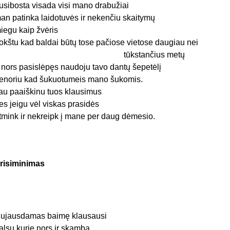
usibosta visada visi mano drabužiai
an patinka laidotuvės ir nekenčiu skaitymų
iegu kaip žvėris
rokštu kad baldai būtų tose pačiose vietose daugiau nei
tūkstančius metų
r nors pasislėpęs naudoju tavo dantų šepetėlį
enoriu kad šukuotumeis mano šukomis.
au paaiškinu tuos klausimus
es jeigu vėl viskas prasidės
tmink ir nekreipk į mane per daug dėmesio.
risiminimas
ujausdamas baimę klausausi
alsų kurie nors ir skamba