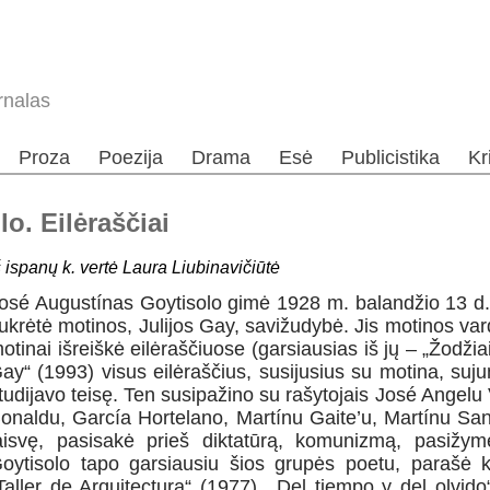
rnalas
Proza
Poezija
Drama
Esė
Publicistika
Kr
o. Eilėraščiai
š ispanų k. vertė Laura Liubinavičiūtė
osé Augustínas Goytisolo gimė 1928 m. balandžio 13 d.
ukrėtė motinos, Julijos Gay, savižudybė. Jis motinos va
otinai išreiškė eilėraščiuose (garsiausias iš jų – „Žodžiai 
ay“ (1993) visus eilėraščius, susijusius su motina, suj
tudijavo teisę. Ten susipažino su rašytojais José Angel
onaldu, García Hortelano, Martínu Gaite’u, Martínu San
aisvę, pasisakė prieš diktatūrą, komunizmą, pasižy
oytisolo tapo garsiausiu šios grupės poetu, parašė k
Taller de Arquitectura“ (1977), „Del tiempo y del olvid