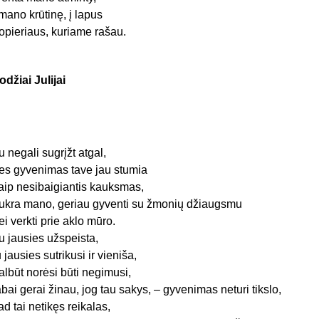
 mano krūtinę, į lapus
opieriaus, kuriame rašau.
odžiai Julijai
u negali sugrįžt atgal,
es gyvenimas tave jau stumia
aip nesibaigiantis kauksmas,
ukra mano, geriau gyventi su žmonių džiaugsmu
ei verkti prie aklo mūro.
u jausies užspeista,
u jausies sutrikusi ir vieniša,
albūt norėsi būti negimusi,
abai gerai žinau, jog tau sakys, – gyvenimas neturi tikslo,
ad tai netikęs reikalas,