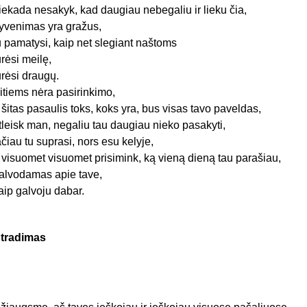
iekada nesakyk, kad daugiau nebegaliu ir lieku čia,
yvenimas yra gražus,
u pamatysi, kaip net slegiant naštoms
urėsi meilę,
urėsi draugų.
itiems nėra pasirinkimo,
r šitas pasaulis toks, koks yra, bus visas tavo paveldas,
tleisk man, negaliu tau daugiau nieko pasakyti,
ačiau tu suprasi, nors esu kelyje,
r visuomet visuomet prisimink, ką vieną dieną tau parašiau,
alvodamas apie tave,
aip galvoju dabar.
tradimas