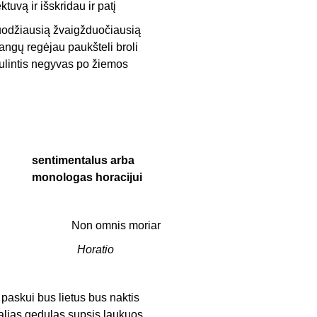
ėktuvą ir išskridau ir patį
uodžiausią žvaigžduočiausią
angų regėjau paukšteli broli
ulintis negyvas po žiemos
sentimentalus arba
monologas horacijui
Non omnis moriar
Horatio
 paskui bus lietus bus naktis
alias gedulas supsis laukuos