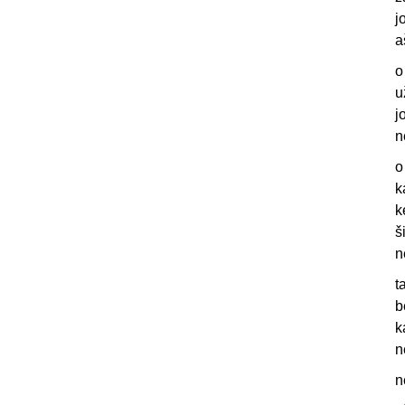
j
a
o
u
j
n
o
k
k
š
n
t
b
k
n
n