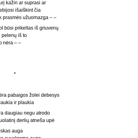
urį kažin ar suprasi ar
ebijosi išaiškint čia
ik prasmės užuomazga – –
ol būsi prikeltas iš griuvenų
š pelenų iš to
o nėra – –
*
ėra pabaigos žolei debesys
laukia ir plaukia
ra daugiau negu atrodo
uolatinį derlių atneša upė
iskas auga