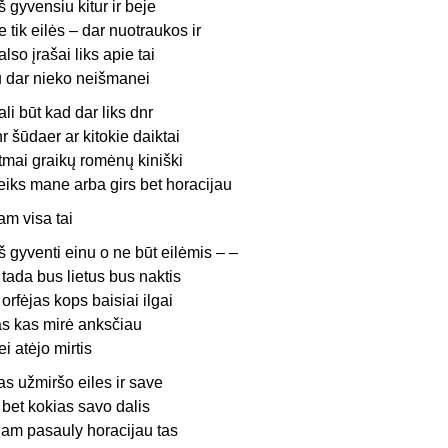
š gyvensiu kitur ir beje
e tik eilės – dar nuotraukos ir
also įrašai liks apie tai
u dar nieko neišmanei
ali būt kad dar liks dnr
nr šūdaer ar kitokie daiktai
itmai graikų romėnų kiniški
eiks mane arba girs bet horacijau
am visa tai
š gyventi einu o ne būt eilėmis – –
r tada bus lietus bus naktis
r orfėjas kops baisiai ilgai
as kas mirė anksčiau
ei atėjo mirtis
as užmiršo eiles ir save
r bet kokias savo dalis
iam pasauly horacijau tas