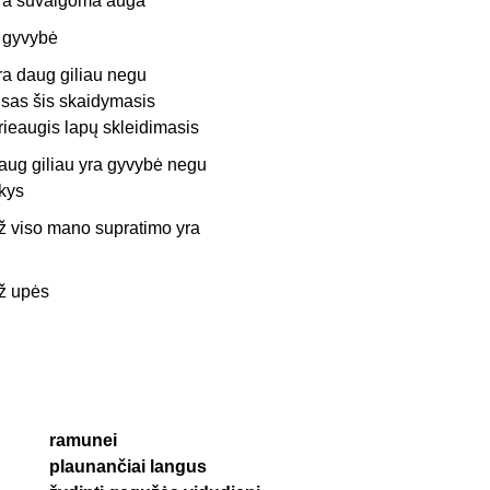
ra suvalgoma auga
r gyvybė
ra daug giliau negu
isas šis skaidymasis
rieaugis lapų skleidimasis
aug giliau yra gyvybė negu
kys
ž viso mano supratimo yra
ž upės
ramunei
plaunančiai langus