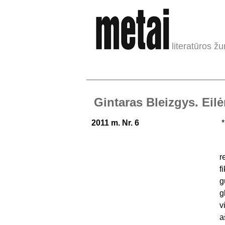
literatūros žu
Gintaras Bleizgys. Eilė
2011 m. Nr. 6
*
r
f
g
g
v
a