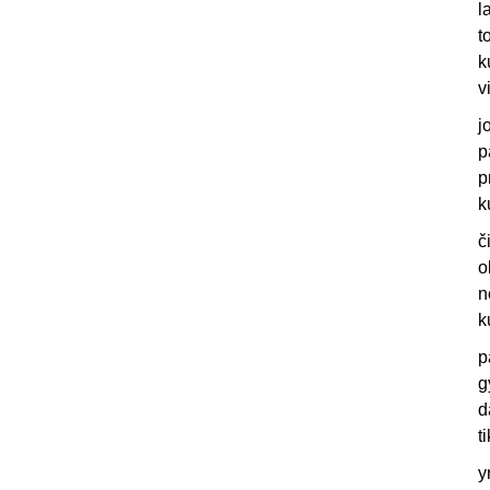
l
t
k
v
j
p
p
k
č
o
n
k
p
g
d
t
y