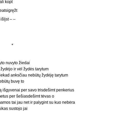
ali kopt
eatsigręžt
 išlįst – –
*
yto nuvyto žiedai
r žydėjo ir vėl žydės tarytum
iekad anksčiau nebūtų žydėję tarytum
ebūtų buvę to
ą išgyvenai per savo trisdešimt penkerius
etus per šešiasdešimt tėvas o
amos tai jau net ir palygint su kuo nebėra
aikas sustojo jai