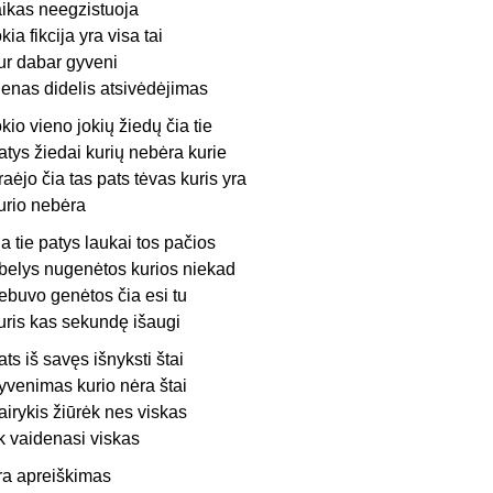
aikas neegzistuoja
okia fikcija yra visa tai
ur dabar gyveni
ienas didelis atsivėdėjimas
okio vieno jokių žiedų čia tie
atys žiedai kurių nebėra kurie
raėjo čia tas pats tėvas kuris yra
urio nebėra
ia tie patys laukai tos pačios
belys nugenėtos kurios niekad
ebuvo genėtos čia esi tu
uris kas sekundę išaugi
ats iš savęs išnyksti štai
yvenimas kurio nėra štai
airykis žiūrėk nes viskas
ik vaidenasi viskas
ra apreiškimas