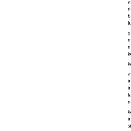
a
n
b
t
g
r
r
k
k
a
i
i
t
n
k
i
š