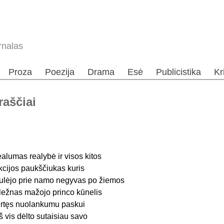
rnalas
Proza
Poezija
Drama
Esė
Publicistika
Kr
raščiai
ealumas realybė ir visos kitos
ikcijos paukščiukas kuris
ulėjo prie namo negyvas po žiemos
ležnas mažojo princo kūnelis
irtęs nuolankumu paskui
š vis dėlto sutaisiau savo