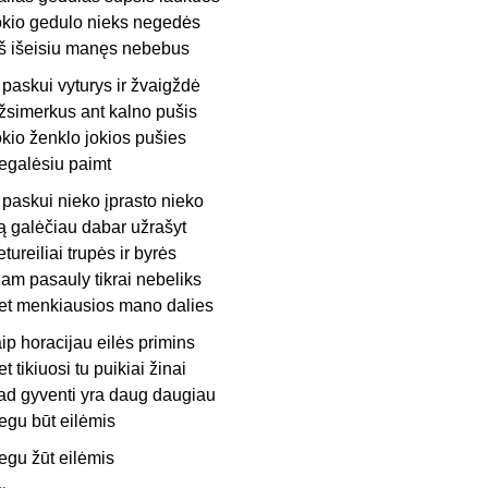
okio gedulo nieks negedės
š išeisiu manęs nebebus
 paskui vyturys ir žvaigždė
žsimerkus ant kalno pušis
okio ženklo jokios pušies
egalėsiu paimt
 paskui nieko įprasto nieko
ą galėčiau dabar užrašyt
etureiliai trupės ir byrės
iam pasauly tikrai nebeliks
et menkiausios mano dalies
aip horacijau eilės primins
et tikiuosi tu puikiai žinai
ad gyventi yra daug daugiau
egu būt eilėmis
egu žūt eilėmis