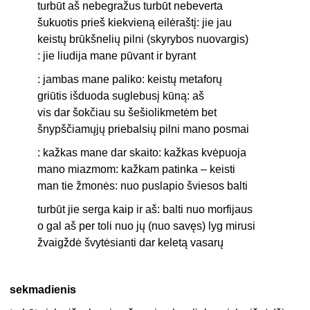
turbūt aš nebegražus turbūt nebeverta
šukuotis prieš kiekvieną eilėraštį: jie jau
keistų brūkšnelių pilni (skyrybos nuovargis)
: jie liudija mane pūvant ir byrant
: jambas mane paliko: keistų metaforų
griūtis išduoda suglebusį kūną: aš
vis dar šokčiau su šešiolikmetėm bet
šnypščiamųjų priebalsių pilni mano posmai
: kažkas mane dar skaito: kažkas kvėpuoja
mano miazmom: kažkam patinka – keisti
man tie žmonės: nuo puslapio šviesos balti
turbūt jie serga kaip ir aš: balti nuo morfijaus
o gal aš per toli nuo jų (nuo savęs) lyg mirusi
žvaigždė švytėsianti dar keletą vasarų
sekmadienis