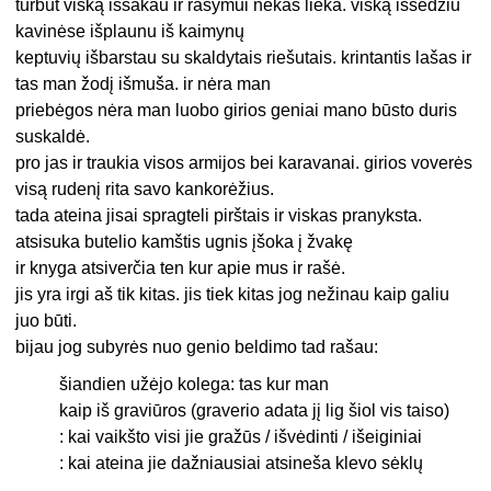
turbūt viską išsakau ir rašymui nekas lieka. viską išsėdžiu
kavinėse išplaunu iš kaimynų
keptuvių išbarstau su skaldytais riešutais. krintantis lašas ir
tas man žodį išmuša. ir nėra man
priebėgos nėra man luobo girios geniai mano būsto duris
suskaldė.
pro jas ir traukia visos armijos bei karavanai. girios voverės
visą rudenį rita savo kankorėžius.
tada ateina jisai spragteli pirštais ir viskas pranyksta.
atsisuka butelio kamštis ugnis įšoka į žvakę
ir knyga atsiverčia ten kur apie mus ir rašė.
jis yra irgi aš tik kitas. jis tiek kitas jog nežinau kaip galiu
juo būti.
bijau jog subyrės nuo genio beldimo tad rašau:
šiandien užėjo kolega: tas kur man
kaip iš graviūros (graverio adata jį lig šiol vis taiso)
: kai vaikšto visi jie gražūs / išvėdinti / išeiginiai
: kai ateina jie dažniausiai atsineša klevo sėklų