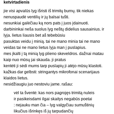
ketvirtadienis
jie visi apvalūs lyg išristi iš trimitų burnų. tik niekas
nenuspaudė ventilių ir jų balsai tušti.
nesunkiai galėčiau ką nors pats į juos įdainuoti.
darbininkai neša suolus lyg neštų didelius sausainius. ir
lyja. lietus liausis bet aš tebebūsiu
pasuktas veidu į minią. tai ne mano minia tai ne mano
veidas tai ne mano lietus lyja man į puslapius.
mes įkalti į tą minią lyg plieno skeveldros. dažnai matau
kaip nuo mūsų jai skauda. ji pratus
kentėti ji sėdi mums tarp puslapių ji atėjo mūsų klastoti.
kažkas dar gelbsti: stringantys mikrofonai scenarijaus
klaidos lietus.
nesidžiaugiu juo nestoviu jame. rašau:
vėl ta šventė: kas nors pagrojęs trimitą nuleis
ir pasikeisdami ilgai skaitys negabūs poetai
: nejauku man čia – lyg valgyčiau sumuštinių
likučius išrinkęs iš jų tarpudančių