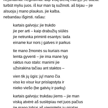
turbūt myliu juos. iš kur man tą sužinoti. aš bijau – jie
alsuoja į mano plaukus. jie kalba.
nebandau išgirsti. rašau:
kartais galvoju: jie trukdo
jie per arti – kaip drabužių siūlės
jie netrunka priminti esantys: tada
einame kur nors į gatves ir parkus
tie mano žmonės su kuriais man
lemta gyventi – jie ima mane lyg
raktus nuo stalo: manimi jie
užsirakina tačiau ant staktos –
vien tik jų ūgis: jų! mano čia
viso ko visur kur prislapstyta ir
nieko viešo (be gatvių ir parkų)
kartais galvoju: trukdau jiems – jie man
viską atvėrė aš suslėpiau net juos pačius
jie mano lobiai aš vienintelis jų piratas