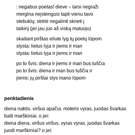
: negabus poetas! dieve – tarsi negraži
mergina neįstengusi tapti vienu tavo
stebuklų: strėlė negalinti skrieti į
taikinį (jei jau juo aš viską matuoju)
skaitant pirštas eilute lyg tų poetų lūpom
slysta: lietus lyja ir jiems ir man
slysta: lietus lyja ir jiems ir man
po to švis: diena ir jiems ir man bus tuščia
po to švis: diena ir man bus tuščia ir
jiems: jų pirštai slys mano lūpom
penktadienis
diena naktis. viršus apačia. moteris vyras. juodas švarkas
balti marškiniai. o jei:
diena diena. viršus viršus. vyras vyras. juodas švarkas
juodi marškiniai? o jei: