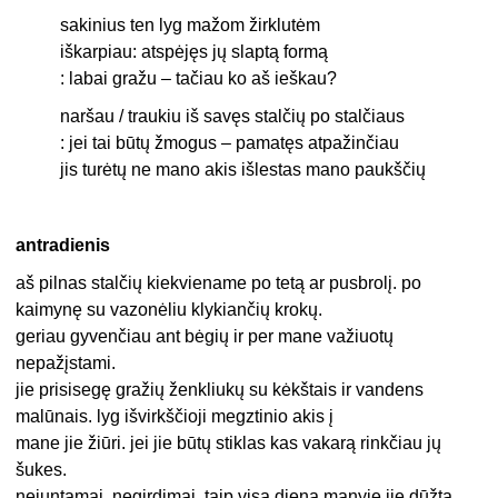
sakinius ten lyg mažom žirklutėm
iškarpiau: atspėjęs jų slaptą formą
: labai gražu – tačiau ko aš ieškau?
naršau / traukiu iš savęs stalčių po stalčiaus
: jei tai būtų žmogus – pamatęs atpažinčiau
jis turėtų ne mano akis išlestas mano paukščių
antradienis
aš pilnas stalčių kiekviename po tetą ar pusbrolį. po
kaimynę su vazonėliu klykiančių krokų.
geriau gyvenčiau ant bėgių ir per mane važiuotų
nepažįstami.
jie prisisegę gražių ženkliukų su kėkštais ir vandens
malūnais. lyg išvirkščioji megztinio akis į
mane jie žiūri. jei jie būtų stiklas kas vakarą rinkčiau jų
šukes.
nejuntamai. negirdimai. taip visą dieną manyje jie dūžta.