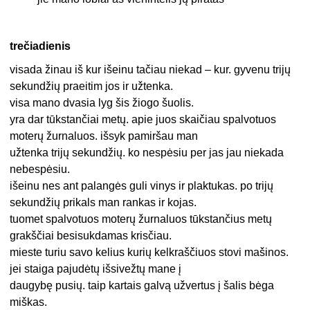
trečiadienis
visada žinau iš kur išeinu tačiau niekad – kur. gyvenu trijų
sekundžių praeitim jos ir užtenka.
visa mano dvasia lyg šis žiogo šuolis.
yra dar tūkstančiai metų. apie juos skaičiau spalvotuos
moterų žurnaluos. išsyk pamiršau man
užtenka trijų sekundžių. ko nespėsiu per jas jau niekada
nebespėsiu.
išeinu nes ant palangės guli vinys ir plaktukas. po trijų
sekundžių prikals man rankas ir kojas.
tuomet spalvotuos moterų žurnaluos tūkstančius metų
grakščiai besisukdamas krisčiau.
mieste turiu savo kelius kurių kelkraščiuos stovi mašinos.
jei staiga pajudėtų išsivežtų mane į
daugybę pusių. taip kartais galvą užvertus į šalis bėga
miškas.