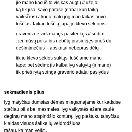
jie mano kad iš to vis kas augtų // užėjo:
ką tik jisai savo parašė (dabar kurį laiką
vaikščios) atrodo mato jog man laikas buvo
tuščias: laikau tuščią lapą jo klevo sėkloms
graveris ne virš manęs pasilenkęs // sėdim
: jei mūsų pokalbis nebūtų prasidėjęs prieš du
dešimtmečius – apskritai nebeprasidėtų
tik jo klevo sėklos suktųsi tuščiame mano
lape: bet sėdim: jis kalba lyg valgytų (ir mane)
tik prieš rytą stringa graverio adatai paslydus
sekmadienis plius
lyg matyčiau dumsias dėmes miegamajame kur kadaise
stačiau pilis bei mėsmales. lyg vaikystės ežere saulė
degintų mano atspindžio kontūrą. lyg pieštuku taisyčiau
klaidas visuos šalikelių veidrodžiuos:
rašau. ką man veikti.