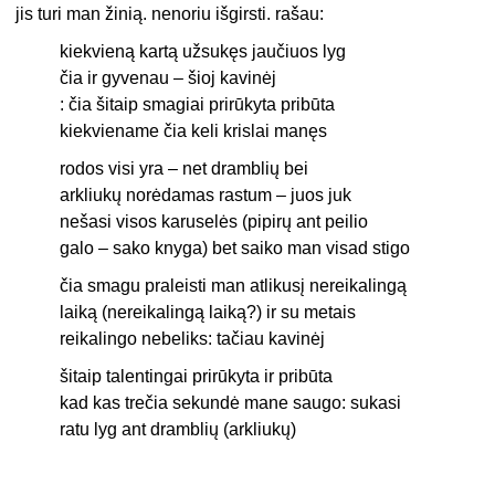
jis turi man žinią. nenoriu išgirsti. rašau:
kiekvieną kartą užsukęs jaučiuos lyg
čia ir gyvenau – šioj kavinėj
: čia šitaip smagiai prirūkyta pribūta
kiekviename čia keli krislai manęs
rodos visi yra – net dramblių bei
arkliukų norėdamas rastum – juos juk
nešasi visos karuselės (pipirų ant peilio
galo – sako knyga) bet saiko man visad stigo
čia smagu praleisti man atlikusį nereikalingą
laiką (nereikalingą laiką?) ir su metais
reikalingo nebeliks: tačiau kavinėj
šitaip talentingai prirūkyta ir pribūta
kad kas trečia sekundė mane saugo: sukasi
ratu lyg ant dramblių (arkliukų)