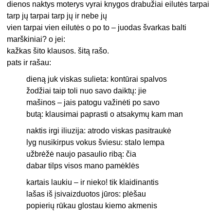
dienos naktys moterys vyrai knygos drabužiai eilutės tarpai
tarp jų tarpai tarp jų ir nebe jų
vien tarpai vien eilutės o po to – juodas švarkas balti
marškiniai? o jei:
kažkas šito klausos. šitą rašo.
pats ir rašau:
dieną juk viskas sulieta: kontūrai spalvos
žodžiai taip toli nuo savo daiktų: jie
mašinos – jais patogu važinėti po savo
butą: klausimai paprasti o atsakymų kam man
naktis irgi iliuzija: atrodo viskas pasitraukė
lyg nusikirpus vokus šviesu: stalo lempa
užbrėžė naujo pasaulio ribą: čia
dabar tilps visos mano pamėklės
kartais laukiu – ir nieko! tik klaidinantis
lašas iš įsivaizduotos jūros: plėšau
popierių rūkau glostau kiemo akmenis