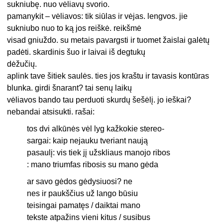
sukniubę. nuo vėliavų svorio.
pamanykit – vėliavos: tik siūlas ir vėjas. lengvos. jie
sukniubo nuo to ką jos reiškė. reikšmė
visad gniuždo. su metais pavargsti ir tuomet žaislai galėtų
padėti. skardinis šuo ir laivai iš degtukų
dėžučių.
aplink tave šitiek saulės. ties jos kraštu ir tavasis kontūras
blunka. girdi šnarant? tai senų laikų
vėliavos bando tau perduoti skurdų šešėlį. jo ieškai?
nebandai atsisukti. rašai:
tos dvi alkūnės vėl lyg kažkokie stereo-
sargai: kaip nejauku tveriant naują
pasaulį: vis tiek jį užskliaus manojo ribos
: mano triumfas ribosis su mano gėda
ar savo gėdos gėdysiuosi? ne
nes ir paukščius už lango būsiu
teisingai pamatęs / daiktai mano
tekste atpažins vieni kitus / susibus