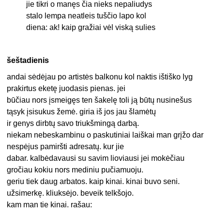
jie tikri o manęs čia nieks nepaliudys
stalo lempa neatleis tuščio lapo kol
diena: ak! kaip gražiai vėl viską sulies
šeštadienis
andai sėdėjau po artistės balkonu kol naktis ištiško lyg
prakirtus eketę juodasis pienas. jei
būčiau nors įsmeigęs ten šakelę toli ją būtų nusinešus
tąsyk įsisukus žemė. giria iš jos jau šlamėtų
ir genys dirbtų savo triukšmingą darbą.
niekam nebeskambinu o paskutiniai laiškai man grįžo dar
nespėjus pamiršti adresatų. kur jie
dabar. kalbėdavausi su savim lioviausi jei mokėčiau
gročiau kokiu nors mediniu pučiamuoju.
geriu tiek daug arbatos. kaip kinai. kinai buvo seni.
užsimerkę. kliuksėjo. beveik telkšojo.
kam man tie kinai. rašau: