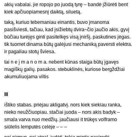
akių vabalai. jie ropojo po juodą tyrę – bandė įžiūrėti bent
kiek apčiuopiamesnį daiktą, siluetą.
taką, kuriuo tebemaniau einantis, buvo įmanoma
pasišviesti, tačiau, kad įsižiebtų dvira~čio jaučio akis, gyvį
būčiau turėjęs ginti pasitelkęs visą įniršį, paskutines jėgas.
tik tuomet dinama būtų galėjusi mechaniką paversti elektra.
ir pagaliau stotų šviesa.
tai n e į m a n o m a. nebent kūnas staiga būtų įgavęs
magiškų galių. pasakos. stebuklinės, kuriose bergždžiai
akumuliuojama viltis
III
ištiko stabas. priėjau akligatvį. nors kiek siekiau ranka,
nieko neužčiuopiau. stačiai juoda – nors akis badyk –
smala varva nuo medžių. jaučiausi it trūkęs volframo
siūlelis lemputės celėje – – –