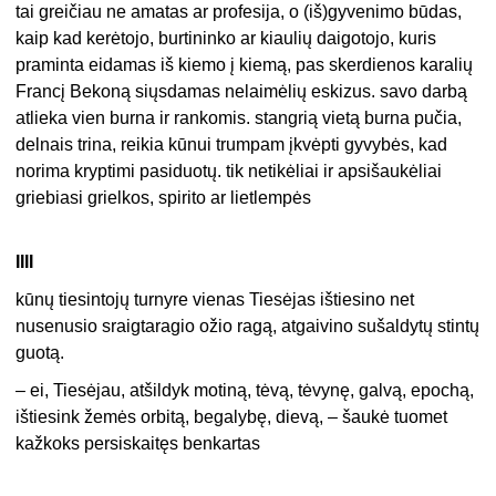
tai greičiau ne amatas ar profesija, o (iš)gyvenimo būdas,
kaip kad kerėtojo, burtininko ar kiaulių daigotojo, kuris
praminta eidamas iš kiemo į kiemą, pas skerdienos karalių
Francį Bekoną siųsdamas nelaimėlių eskizus. savo darbą
atlieka vien burna ir rankomis. stangrią vietą burna pučia,
delnais trina, reikia kūnui trumpam įkvėpti gyvybės, kad
norima kryptimi pasiduotų. tik netikėliai ir apsišaukėliai
griebiasi grielkos, spirito ar lietlempės
IIII
kūnų tiesintojų turnyre vienas Tiesėjas ištiesino net
nusenusio sraigtaragio ožio ragą, atgaivino sušaldytų stintų
guotą.
– ei, Tiesėjau, atšildyk motiną, tėvą, tėvynę, galvą, epochą,
ištiesink žemės orbitą, begalybę, dievą, – šaukė tuomet
kažkoks persiskaitęs benkartas