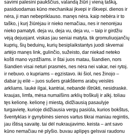
savimi palesini paukščius, valandą žiūri į vieną tašką,
pasiduodamas kūno mechanikai įkvepi ir iškvepi. dienos ir
nėra, ji man nebepriklauso. manęs nėra. kaip nebėra ir to
taško, į kurį žiūrėjau ir nieko nemačiau, nes ir nenorėjau
nieko pamatyti. deja vu, deja vu, deja vu, – taip ir girdžiu
vėją dejuojant. viskas jau seniai matyta. tik gromuliuojančių
kuprių, šių beduinų, kurių besiplaikstantys juodi skvernai
artėjo manęs link, gulinčio, sužeisto, dar niekad neteko
košti mano vyzdžiams. ir štai juos matau, šiandien, nors
šiandien visai neturi prasmės, nes nėra nei vakar, nei rytoj.
ir nebuvo. o kupriams – egzistavo. iki šiol, nes žinojo –
dabar jų eilė – juos sušers grakštiems arabų veislės
arkliams. laukė ilgai, kantriai, nebandė ištrūkti, nesidraskė.
kraujas, limfa, mėsa numalšins arklių troškulį ir alkį. toliau
tęs kelionę. kelionę į miestą, didžiausią pasaulyje
turgavietę, kurioje didžiausia vergų pasiūla, kurios bokštus,
šventyklas ir gynybinės sienos vartus tikrai maniau regintis,
jau ištisą savaitę. tai dėl nukraujavimo. keista – ant savo
kūno nemačiau nė plyšio. buvau aplipęs gelsvai raudonu