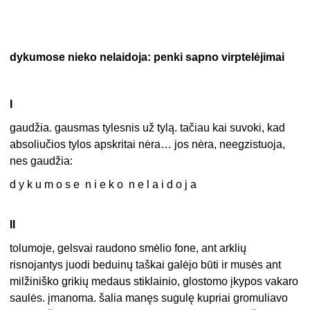
dykumose nieko nelaidoja: penki sapno virptelėjimai
I
gaudžia. gausmas tylesnis už tylą. tačiau kai suvoki, kad
absoliučios tylos apskritai nėra… jos nėra, neegzistuoja,
nes gaudžia:
d y k u m o s e n i e k o n e l a i d o j a
II
tolumoje, gelsvai raudono smėlio fone, ant arklių
risnojantys juodi beduinų taškai galėjo būti ir musės ant
milžiniško grikių medaus stiklainio, glostomo įkypos vakaro
saulės. įmanoma. šalia manęs sugulę kupriai gromuliavo