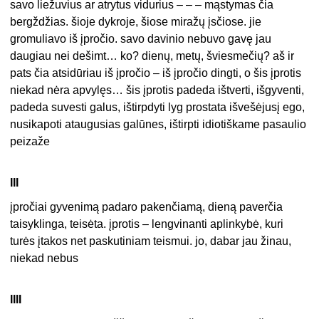
savo liežuvius ar atrytus vidurius – – – mąstymas čia
bergždžias. šioje dykroje, šiose miražų įsčiose. jie
gromuliavo iš įpročio. savo davinio nebuvo gavę jau
daugiau nei dešimt… ko? dienų, metų, šviesmečių? aš ir
pats čia atsidūriau iš įpročio – iš įpročio dingti, o šis įprotis
niekad nėra apvylęs… šis įprotis padeda ištverti, išgyventi,
padeda suvesti galus, ištirpdyti lyg prostata išvešėjusį ego,
nusikapoti ataugusias galūnes, ištirpti idiotiškame pasaulio
peizaže
III
įpročiai gyvenimą padaro pakenčiamą, dieną paverčia
taisyklinga, teisėta. įprotis – lengvinanti aplinkybė, kuri
turės įtakos net paskutiniam teismui. jo, dabar jau žinau,
niekad nebus
IIII