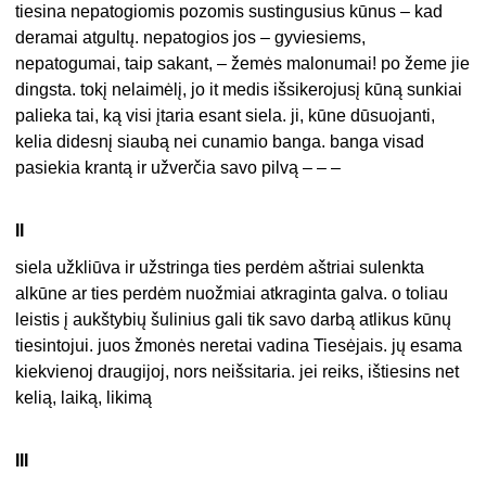
tiesina nepatogiomis pozomis sustingusius kūnus – kad
deramai atgultų. nepatogios jos – gyviesiems,
nepatogumai, taip sakant, – žemės malonumai! po žeme jie
dingsta. tokį nelaimėlį, jo it medis išsikerojusį kūną sunkiai
palieka tai, ką visi įtaria esant siela. ji, kūne dūsuojanti,
kelia didesnį siaubą nei cunamio banga. banga visad
pasiekia krantą ir užverčia savo pilvą – – –
II
siela užkliūva ir užstringa ties perdėm aštriai sulenkta
alkūne ar ties perdėm nuožmiai atkraginta galva. o toliau
leistis į aukštybių šulinius gali tik savo darbą atlikus kūnų
tiesintojui. juos žmonės neretai vadina Tiesėjais. jų esama
kiekvienoj draugijoj, nors neišsitaria. jei reiks, ištiesins net
kelią, laiką, likimą
III