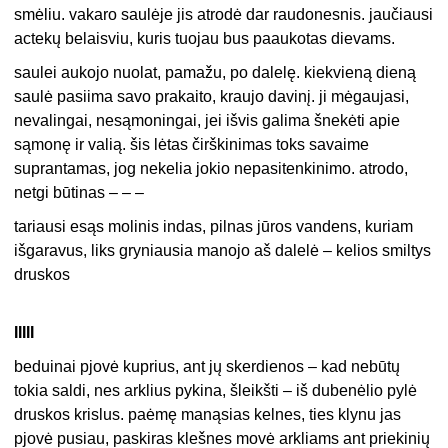
smėliu. vakaro saulėje jis atrodė dar raudonesnis. jaučiausi
actekų belaisviu, kuris tuojau bus paaukotas dievams.
saulei aukojo nuolat, pamažu, po dalelę. kiekvieną dieną
saulė pasiima savo prakaito, kraujo davinį. ji mėgaujasi,
nevalingai, nesąmoningai, jei išvis galima šnekėti apie
sąmonę ir valią. šis lėtas čirškinimas toks savaime
suprantamas, jog nekelia jokio nepasitenkinimo. atrodo,
netgi būtinas – – –
tariausi esąs molinis indas, pilnas jūros vandens, kuriam
išgaravus, liks gryniausia manojo aš dalelė – kelios smiltys
druskos
IIIII
beduinai pjovė kuprius, ant jų skerdienos – kad nebūtų
tokia saldi, nes arklius pykina, šleikšti – iš dubenėlio pylė
druskos krislus. paėmę manąsias kelnes, ties klynu jas
pjovė pusiau, paskiras klešnes movė arkliams ant priekinių