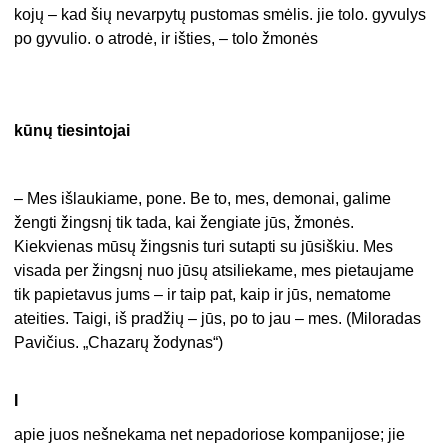
kojų – kad šių nevarpytų pustomas smėlis. jie tolo. gyvulys
po gyvulio. o atrodė, ir išties, – tolo žmonės
kūnų tiesintojai
– Mes išlaukiame, pone. Be to, mes, demonai, galime
žengti žingsnį tik tada, kai žengiate jūs, žmonės.
Kiekvienas mūsų žingsnis turi sutapti su jūsiškiu. Mes
visada per žingsnį nuo jūsų atsiliekame, mes pietaujame
tik papietavus jums – ir taip pat, kaip ir jūs, nematome
ateities. Taigi, iš pradžių – jūs, po to jau – mes. (Miloradas
Pavičius. „Chazarų žodynas“)
I
apie juos nešnekama net nepadoriose kompanijose; jie