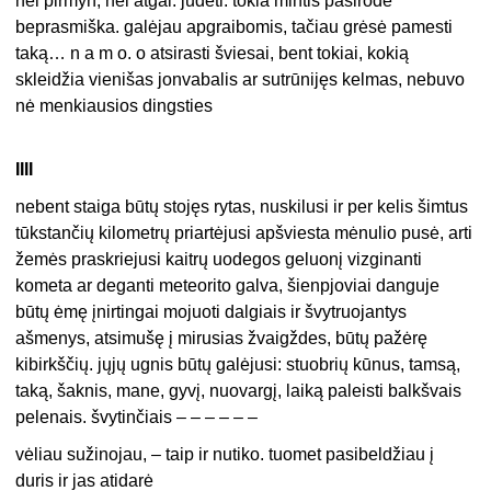
nei pirmyn, nei atgal. judėti. tokia mintis pasirodė
beprasmiška. galėjau apgraibomis, tačiau grėsė pamesti
taką… n a m o. o atsirasti šviesai, bent tokiai, kokią
skleidžia vienišas jonvabalis ar sutrūnijęs kelmas, nebuvo
nė menkiausios dingsties
IIII
nebent staiga būtų stojęs rytas, nuskilusi ir per kelis šimtus
tūkstančių kilometrų priartėjusi apšviesta mėnulio pusė, arti
žemės praskriejusi kaitrų uodegos geluonį vizginanti
kometa ar deganti meteorito galva, šienpjoviai danguje
būtų ėmę įnirtingai mojuoti dalgiais ir švytruojantys
ašmenys, atsimušę į mirusias žvaigždes, būtų pažėrę
kibirkščių. jųjų ugnis būtų galėjusi: stuobrių kūnus, tamsą,
taką, šaknis, mane, gyvį, nuovargį, laiką paleisti balkšvais
pelenais. švytinčiais – – – – – –
vėliau sužinojau, – taip ir nutiko. tuomet pasibeldžiau į
duris ir jas atidarė