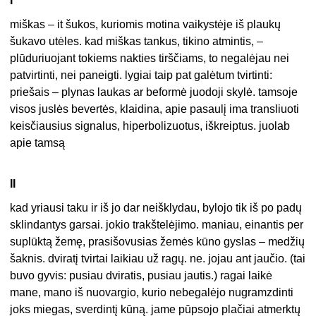
I
miškas – it šukos, kuriomis motina vaikystėje iš plaukų
šukavo utėles. kad miškas tankus, tikino atmintis, –
plūduriuojant tokiems nakties tirščiams, to negalėjau nei
patvirtinti, nei paneigti. lygiai taip pat galėtum tvirtinti:
priešais – plynas laukas ar beformė juodoji skylė. tamsoje
visos juslės bevertės, klaidina, apie pasaulį ima transliuoti
keisčiausius signalus, hiperbolizuotus, iškreiptus. juolab
apie tamsą
II
kad yriausi taku ir iš jo dar neišklydau, bylojo tik iš po padų
sklindantys garsai. jokio trakštelėjimo. maniau, einantis per
suplūktą žemę, prasišovusias žemės kūno gyslas – medžių
šaknis. dviratį tvirtai laikiau už ragų. ne. jojau ant jaučio. (tai
buvo gyvis: pusiau dviratis, pusiau jautis.) ragai laikė
mane, mano iš nuovargio, kurio nebegalėjo nugramzdinti
joks miegas, sverdintį kūną. jame pūpsojo plačiai atmerktų