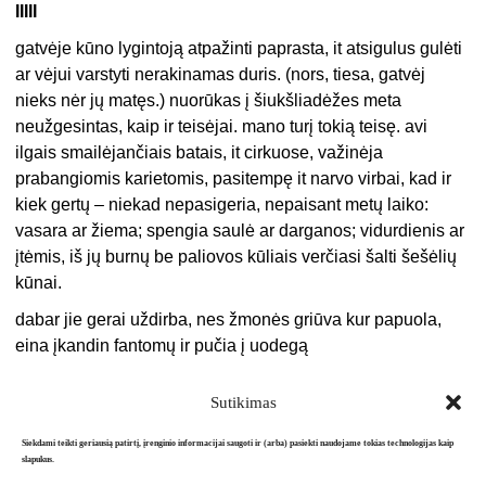
IIIII
gatvėje kūno lygintoją atpažinti paprasta, it atsigulus gulėti
ar vėjui varstyti nerakinamas duris. (nors, tiesa, gatvėj
nieks nėr jų matęs.) nuorūkas į šiukšliadėžes meta
neužgesintas, kaip ir teisėjai. mano turį tokią teisę. avi
ilgais smailėjančiais batais, it cirkuose, važinėja
prabangiomis karietomis, pasitempę it narvo virbai, kad ir
kiek gertų – niekad nepasigeria, nepaisant metų laiko:
vasara ar žiema; spengia saulė ar darganos; vidurdienis ar
įtėmis, iš jų burnų be paliovos kūliais verčiasi šalti šešėlių
kūnai.
dabar jie gerai uždirba, nes žmonės griūva kur papuola,
eina įkandin fantomų ir pučia į uodegą
Sutikimas
Siekdami teikti geriausią patirtį, įrenginio informacijai saugoti ir (arba) pasiekti naudojame tokias technologijas kaip
slapukus.