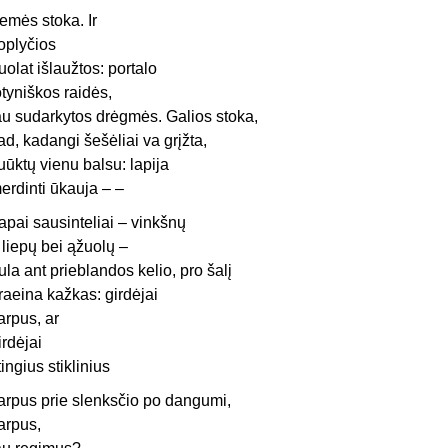
emės stoka. Ir
oplyčios
uolat išlaužtos: portalo
otyniškos raidės,
au sudarkytos drėgmės. Galios stoka,
ad, kadangi šešėliai va grįžta,
uūktų vienu balsu: lapija
erdinti ūkauja – –
apai sausinteliai – vinkšnų
r liepų bei ąžuolų –
ula ant prieblandos kelio, pro šalį
raeina kažkas: girdėjai
arpus, ar
irdėjai
tingius stiklinius
arpus prie slenksčio po dangumi,
arpus,