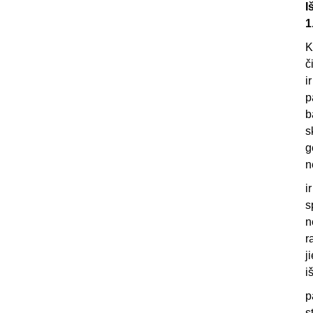
I
1
K
č
i
p
b
s
g
n
i
s
n
r
j
i
p
s