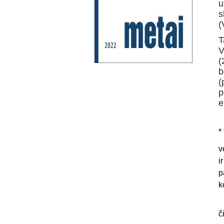
u
s
(
T
V
(
b
(
p
e
* 
v
i
p
k
č