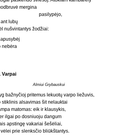
uodbruvė mergina
pasilypėjo,
r ant lubų
ėl nušvintantys žodžiai:
iapusybėj
o nebėra
. Varpai
Almiui Grybauskui
yg bažnyčioj pritemus lekuotų varpo liežuvis,
o stiklinis alsavimas šit nelauktai
ampa matomas: eik ir klausykis,
er ilgai po dosniuoju dangum
ais apstingę vakariai šešėliai,
r vėlei prie slenksčio bliūkštantys.