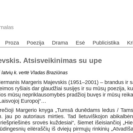
rnalas
Proza
Poezija
Drama
Esė
Publicistika
Kr
vskis. Atsisveikinimas su upe
š latvių k. vertė Vladas Braziūnas
ermanis Margeris Majevskis (1951–2001) – brandus ir sav
eimos ryšiais dar glaudžiai susijęs ir su mūsų poezija, kul
ios mūsų nepriklausomybės pradžioj buvęs ir mūsų reikalų
Laisvojoj Europoj“…
rečioji Margerio knyga „Tumsā dunēdams ledus / Tamso
. jau po autoriaus mirties. Tad lietuviškojon abikalbėn
riešpriešinės srovės kuždesiai“, šiemet išeisiančioj „Hi
ūdingesnių eilėraščių iš dviejų pirmųjų rinkinių „Atvadī