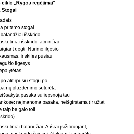
š ciklo „Rygos regėjimai“
. Stogai
adais
ia pritemo stogai
r balandžiai išskrido,
askutiniai išskrido, atminčiai
aigiant degti. Nurimo ilgesio
kausmas, ir skilęs pusiau
egužio ilgesys
epalytėtas
r po atitirpusiu stogu po
parnų plazdenimo suturėta
eišsakyta pasaka suliepsnoja tau
ankose: neįmanoma pasaka, neišgirstama (ir užtat
ie taip be galo toli
šskrido)
askutiniai balandžiai. Aušrai įsižioruojant,
togai paskendo šviesoj. Atokiam kambarėly