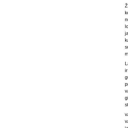
Ž
k
n
l
j
k
s
m
L
i
g
p
v
g
s
v
v