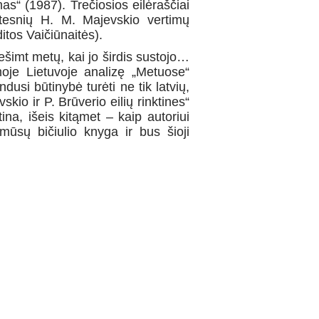
s“ (1987). Trečiosios eilėraščiai
kstesnių H. M. Majevskio vertimų
tos Vaičiūnaitės).
ešimt metų, kai jo širdis sustojo…
oje Lietuvoje analizę „Metuose“
dusi būtinybė turėti ne tik latvių,
vskio ir P. Brūverio eilių rinktines“
ina, išeis kitąmet – kaip autoriui
mūsų bičiulio knyga ir bus šioji