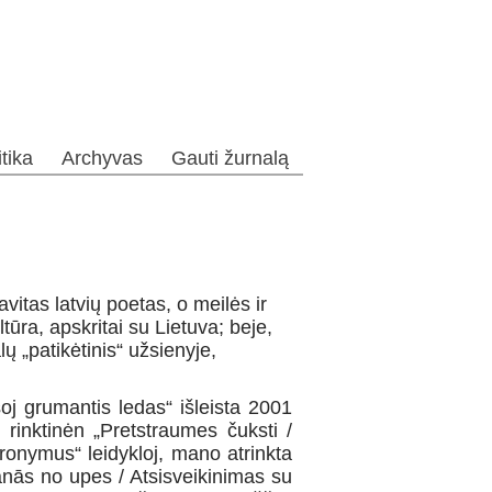
itika
Archyvas
Gauti žurnalą
itas latvių poetas, o meilės ir
tūra, apskritai su Lietuva; beje,
 „patikėtinis“ užsienyje,
j grumantis ledas“ išleista 2001
 rinktinėn „Pretstraumes čuksti /
eronymus“ leidykloj, mano atrinkta
šanās no upes / Atsisveikinimas su