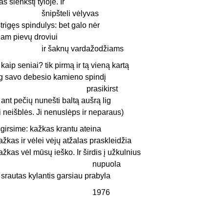
as slenkstį tyloje. Ir
šnipšteli vėlyvas
strigęs spindulys: bet galo nėr
iam pievų droviui
ir šaknų vardažodžiams
 kaip seniai? tik pirmą ir tą vieną kartą
ig savo debesio kamieno spindį
prasikirst
r ant pečių nunešti baltą aušrą lig
ji neišblės. Ji nenuslėps ir neparaus)
šgirsime: kažkas krantu ateina
ažkas ir vėlei vėjų atžalas praskleidžia
ažkas vėl mūsų ieško. Ir širdis į užkulnius
nupuola
r srautas kylantis garsiau prabyla
1976