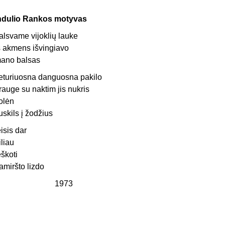
ndulio Rankos motyvas
alsvame vijoklių lauke
š akmens išvingiavo
ano balsas
eturiuosna danguosna pakilo
rauge su naktim jis nukris
olėn
uskils į žodžius
eisis dar
iliau
eškoti
amiršto lizdo
1973