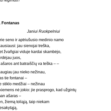
au regimus?
. Fontanas
Janiui Ruokpelniui
rie seno ir aptriušusio medinio namo
lausiausi: jau sienojai treška,
et žvañgiai viduje kardai skambėjo,
irdėjau juos,
r ašaros ant batraiščių va teška – –
augiau jau nieko nežinau,
as tie fontanai –
ie stiklo medžiai – nežinau
kiemens nė jokio: jie prasprogo, kad užgintų
an ašaras –
en, žiemą toliąją, taip niekam
esakytąją,