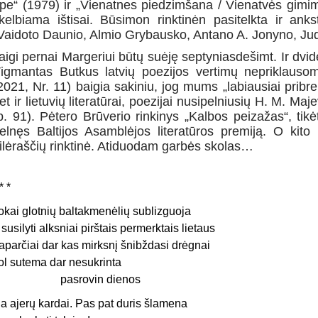
pe“ (1979) ir „Vienatnes piedzimšana / Vienatvės gimima
kelbiama ištisai. Būsimon rinktinėn pasitelkta ir an
Vaidoto Daunio, Almio Grybausko, Antano A. Jonyno, Judi
aigi pernai Margeriui būtų suėję septyniasdešimt. Ir dvid
igmantas Butkus latvių poezijos vertimų nepriklausom
2021, Nr. 11) baigia sakiniu, jog mums „labiausiai pribren
et ir lietuvių literatūrai, poezijai nusipelniusių H. M. Maje
p. 91). Pėtero Brūverio rinkinys „Kalbos peizažas“, tikėt
elnęs Baltijos Asamblėjos literatūros premiją. O kito 
ilėraščių rinktinė. Atiduodam garbės skolas…
* *
okai glotnių baltakmenėlių sublizguoja
r susilyti alksniai pirštais permerktais lietaus
aparčiai dar kas mirksnį šnibždasi drėgnai
ol sutema dar nesukrinta
pasrovin dienos
ia ajerų kardai. Pas pat duris šlamena