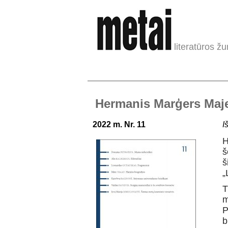
literatūros žu
Hermanis Marģers Maje
2022 m. Nr. 11
I
H
š
š
„
T
m
P
b