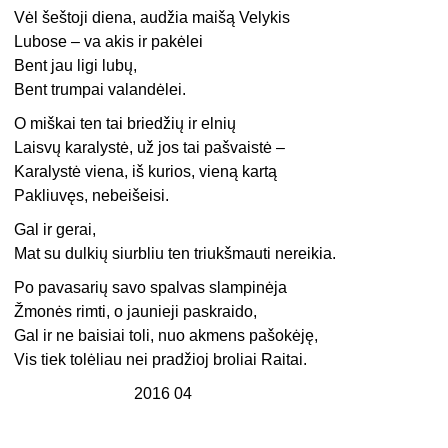
Vėl šeštoji diena, audžia maišą Velykis
Lubose – va akis ir pakėlei
Bent jau ligi lubų,
Bent trumpai valandėlei.
O miškai ten tai briedžių ir elnių
Laisvų karalystė, už jos tai pašvaistė –
Karalystė viena, iš kurios, vieną kartą
Pakliuvęs, nebeišeisi.
Gal ir gerai,
Mat su dulkių siurbliu ten triukšmauti nereikia.
Po pavasarių savo spalvas slampinėja
Žmonės rimti, o jaunieji paskraido,
Gal ir ne baisiai toli, nuo akmens pašokėję,
Vis tiek tolėliau nei pradžioj broliai Raitai.
2016 04