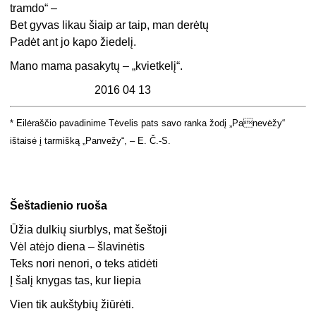
tramdo“ –
Bet gyvas likau šiaip ar taip, man derėtų
Padėt ant jo kapo žiedelį.
Mano mama pasakytų – „kvietkelį“.
2016 04 13
* Eilėraščio pavadinime Tėvelis pats savo ranka žodį „Panevėžy“
ištaisė į tarmišką „Panvežy“, – E. Č.-S.
Šeštadienio ruoša
Ūžia dulkių siurblys, mat šeštoji
Vėl atėjo diena – šlavinėtis
Teks nori nenori, o teks atidėti
Į šalį knygas tas, kur liepia
Vien tik aukštybių žiūrėti.