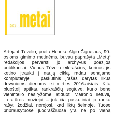
Artėjant Tėvelio, poeto Henriko Algio Čigriejaus, 90-
osioms gimimo metinėms, buvau paprašyta „Metų“
redakcijos perversti jo archyvus poezijos
publikacijai. Vienus Tėvelio eilėraščius, kuriuos jis
ketino įtraukti į naują ciklą, radau senajame
kompiuteryje – paskutinis įrašas darytas likus
devynioms dienoms iki mirties 2016-aisiais. Kitą
pluoštelį aptikau rankraščių segtuve, kurio bene
vienintelio nesiryžome atiduoti Maironio lietuvių
literatūros muziejui – juk čia paskutiniai jo ranka
rašyti žodžiai, norėjosi, kad liktų šeimoje. Tuose
pribraukytuose juodraščiuose yra ne po vieną