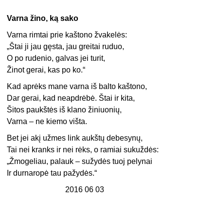
Varna žino, ką sako
Varna rimtai prie kaštono žvakelės:
„Štai ji jau gęsta, jau greitai ruduo,
O po rudenio, galvas jei turit,
Žinot gerai, kas po ko.“
Kad aprėks mane varna iš balto kaštono,
Dar gerai, kad neapdrėbė. Štai ir kita,
Šitos paukštės iš klano žiniuonių,
Varna – ne kiemo višta.
Bet jei akį užmes link aukštų debesynų,
Tai nei kranks ir nei rėks, o ramiai sukuždės:
„Žmogeliau, palauk – sužydės tuoj pelynai
Ir durnaropė tau pažydės.“
2016 06 03