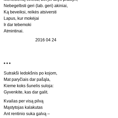
Nebegelbsti geri (lab. geri) akiniai,
Ką beveiksi, reikės atsiversti
Lapus, kur mokėjai
Ir dar tebemoki
Atmintinai.
2016 04 24
* * *
Sutrakši ledokšnis po kojom,
Mat paryčiais dar pašąla,
Kieme koks šunelis suloja:
Gyvenkite, kas dar galit.
Kvailas per visą pilvą
Mąstytojas kalakutas
Ant rentinio suka galvą –