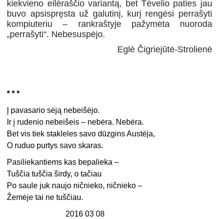
kiekvieno eilėraščio variantą, bet Tėvelio paties jau
buvo apsispręsta už galutinį, kurį rengėsi perrašyti
kompiuteriu – rankraštyje pažymėta nuoroda
„perrašyti“. Nebesuspėjo.
Eglė Čigriejūtė-Strolienė
* * *
Į pavasario sėją nebeišėjo.
Ir į rudenio nebeišeis – nebėra. Nebėra.
Bet vis tiek stakleles savo dūzgins Austėja,
O ruduo purtys savo skaras.
Pasiliekantiems kas bepalieka –
Tuščia tuščia širdy, o tačiau
Po saule juk naujo ničnieko, ničnieko –
Žemėje tai ne tuščiau.
2016 03 08