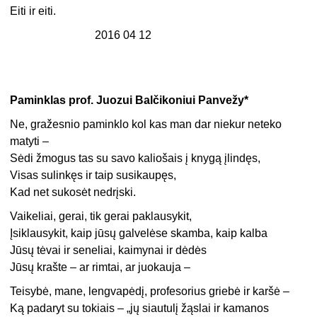
Eiti ir eiti.
2016 04 12
Paminklas prof. Juozui Balčikoniui Panvežy*
Ne, gražesnio paminklo kol kas man dar niekur neteko
matyti –
Sėdi žmogus tas su savo kaliošais į knygą įlindęs,
Visas sulinkęs ir taip susikaupęs,
Kad net sukosėt nedrįski.
Vaikeliai, gerai, tik gerai paklausykit,
Įsiklausykit, kaip jūsų galvelėse skamba, kaip kalba
Jūsų tėvai ir seneliai, kaimynai ir dėdės
Jūsų krašte – ar rimtai, ar juokauja –
Teisybė, mane, lengvapėdį, profesorius griebė ir karšė –
Ką padaryt su tokiais – „jų siautulį žąslai ir kamanos