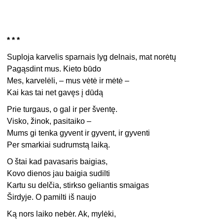
* * *
Suploja karvelis sparnais lyg delnais, mat norėtų
Pagąsdint mus. Kieto būdo
Mes, karvelėli, – mus vėtė ir mėtė –
Kai kas tai net gavęs į dūdą
Prie turgaus, o gal ir per šventę.
Visko, žinok, pasitaiko –
Mums gi tenka gyvent ir gyvent, ir gyventi
Per smarkiai sudrumstą laiką.
O štai kad pavasaris baigias,
Kovo dienos jau baigia sudilti
Kartu su delčia, stirkso geliantis smaigas
Širdyje. O pamilti iš naujo
Ką nors laiko nebėr. Ak, mylėki,