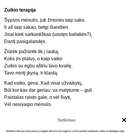
Zuikio terapija
Šypsos mėnulis, juk žmonės taip sako.
Ir aš taip sakau, betgi šiandien
Jisai kiek sarkastiškas (uostęs baltakės?),
Dantį pasigalandęs.
Žiūrėk pažiūrėk tik į lauką,
Koks jis platus, o kaip vaiko
Zuikis su ėgliu aštriu tavo kvailę,
Tavo mintį įkyrią. Ir klaidą.
Kad vaiko, gerai. Kad visai užvaikytų,
Būt kur kas dar geriau: va matytume – guli
Paistalas raisto gale, o vėl švyti,
Vėl nesivaipo mėnulis.
Sutikimas
Siekdami teikti geriausią patirtį, įrenginio informacijai saugoti ir (arba) pasiekti naudojame tokias technologijas kaip