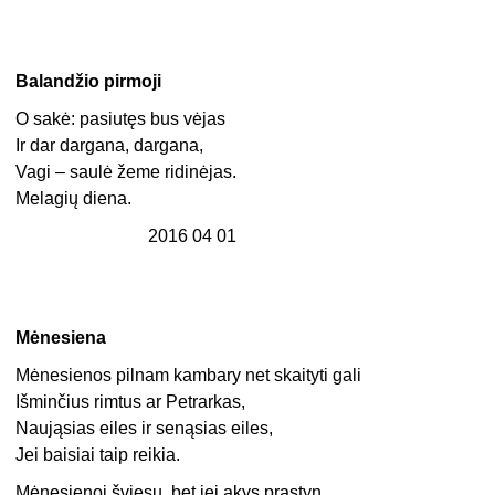
Balandžio pirmoji
O sakė: pasiutęs bus vėjas
Ir dar dargana, dargana,
Vagi – saulė žeme ridinėjas.
Melagių diena.
2016 04 01
Mėnesiena
Mėnesienos pilnam kambary net skaityti gali
Išminčius rimtus ar Petrarkas,
Naująsias eiles ir senąsias eiles,
Jei baisiai taip reikia.
Mėnesienoj šviesu, bet jei akys prastyn,