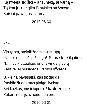
Ką mylėjai lig šiol – ar šunėką, ar varną –
Tą krauju ir anglim iš nakties pažymėtą
Baisiai pavargusį sparną.
2016 03 30
* * *
Vis tylom, pašnibždom, puse lūpų,
„Nutilk ir palik šitą žmogų!“ Suprask – šitą diedą.
Na, nutilk pagaliau, prie ištvinusių upių
Festivaliai prasideda, varnos užgieda.
Juk eina pavasaris, kas tik dar gali,
Pasididžiuodamas pinigą švaisto,
Bet kažkas, nusičiupęs už kaklo žmogelį,
Pakarti nedrįsta, nenori paleisti.
2016 03 31