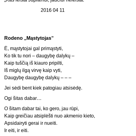
2016 04 11
Rodeno „Mąstytojas“
Ė, mąstytojai gal primąstyti,
Ko tik tu nori – daugybę dalykų –
Kaip tuščią iš kiauro pripilti,
Iš miglų ilgą virvę kaip vyti,
Daugybę daugybę dalykų – – –
Jei sėdi bent kiek patogiau atsisėdę.
Ogi šitas dabar…
O šitam dabar tai, ko gero, jau rūpi,
Kaip greičiau atsiplėšti nuo akmenio kieto,
Apsidairyti gerai ir nueiti.
Ir eiti, ir eiti.