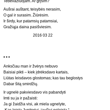
Tebevažiuojam. Ar grįšim?
Aušrai auštant, teisybės nerasim,
O gal ir surasim. Žiūrėsim.
Ir širdy, kur patamsių patamsiai,
Gražiąja daina pasišviesim.
2016 03 22
* * *
Anksčiau man ir žvėrys nebuvo
Baisiai pikti – kiek įdrėksdavo kartais,
Liūtas leisdavos glostomas; kas tau beglostys
Dabar šitą smirdžių.
Ir ugnelė pakviesdavo vis pabandyti
Imti su ja ir pažaisti:
Ja gi žaidžia visi, ak miela ugnelyte,
„Kas leista Jupiteriui, jaučiui neleista.“