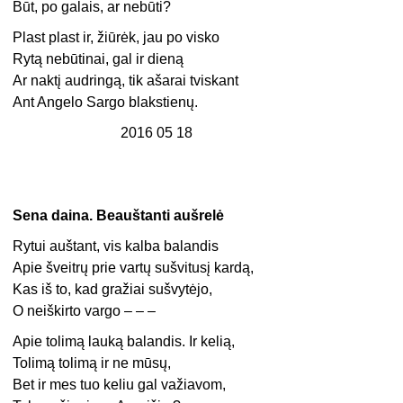
Būt, po galais, ar nebūti?
Plast plast ir, žiūrėk, jau po visko
Rytą nebūtinai, gal ir dieną
Ar naktį audringą, tik ašarai tviskant
Ant Angelo Sargo blakstienų.
2016 05 18
Sena daina. Beauštanti aušrelė
Rytui auštant, vis kalba balandis
Apie šveitrų prie vartų sušvitusį kardą,
Kas iš to, kad gražiai sušvytėjo,
O neiškirto vargo – – –
Apie tolimą lauką balandis. Ir kelią,
Tolimą tolimą ir ne mūsų,
Bet ir mes tuo keliu gal važiavom,