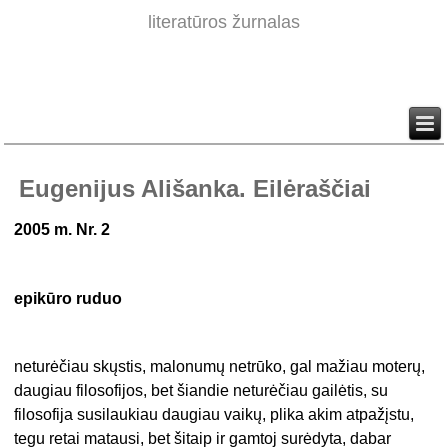
literatūros žurnalas
Eugenijus Ališanka. Eilėraščiai
2005 m. Nr. 2
epikūro ruduo
neturėčiau skųstis, malonumų netrūko, gal mažiau moterų,
daugiau filosofijos, bet šiandie neturėčiau gailėtis, su
filosofija susilaukiau daugiau vaikų, plika akim atpažįstu,
tegu retai matausi, bet šitaip ir gamtoj surėdyta, dabar