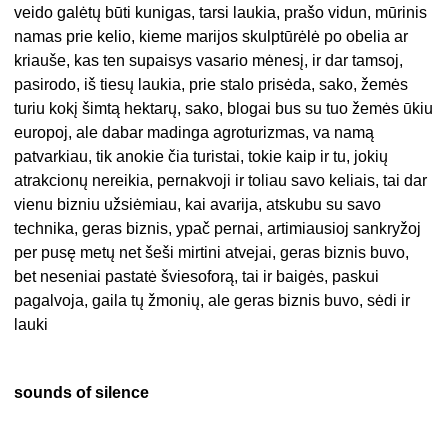
veido galėtų būti kunigas, tarsi laukia, prašo vidun, mūrinis
namas prie kelio, kieme marijos skulptūrėlė po obelia ar
kriauše, kas ten supaisys vasario mėnesį, ir dar tamsoj,
pasirodo, iš tiesų laukia, prie stalo prisėda, sako, žemės
turiu kokį šimtą hektarų, sako, blogai bus su tuo žemės ūkiu
europoj, ale dabar madinga agroturizmas, va namą
patvarkiau, tik anokie čia turistai, tokie kaip ir tu, jokių
atrakcionų nereikia, pernakvoji ir toliau savo keliais, tai dar
vienu bizniu užsiėmiau, kai avarija, atskubu su savo
technika, geras biznis, ypač pernai, artimiausioj sankryžoj
per pusę metų net šeši mirtini atvejai, geras biznis buvo,
bet neseniai pastatė šviesoforą, tai ir baigės, paskui
pagalvoja, gaila tų žmonių, ale geras biznis buvo, sėdi ir
lauki
sounds of silence