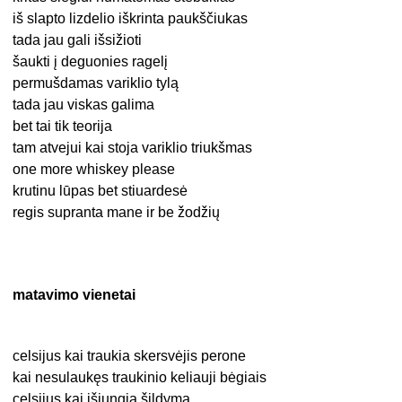
iš slapto lizdelio iškrinta paukščiukas
tada jau gali išsižioti
šaukti į deguonies ragelį
permušdamas variklio tylą
tada jau viskas galima
bet tai tik teorija
tam atvejui kai stoja variklio triukšmas
one more whiskey please
krutinu lūpas bet stiuardesė
regis supranta mane ir be žodžių
matavimo vienetai
celsijus kai traukia skersvėjis perone
kai nesulaukęs traukinio keliauji bėgiais
celsijus kai išjungia šildymą