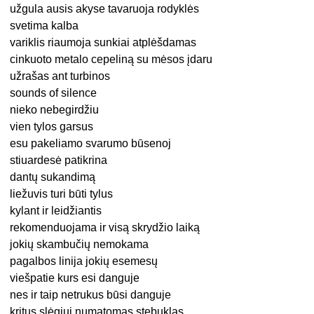
užgula ausis akyse tavaruoja rodyklės
svetima kalba
variklis riaumoja sunkiai atplėšdamas
cinkuoto metalo cepeliną su mėsos įdaru
užrašas ant turbinos
sounds of silence
nieko nebegirdžiu
vien tylos garsus
esu pakeliamo svarumo būsenoj
stiuardesė patikrina
dantų sukandimą
liežuvis turi būti tylus
kylant ir leidžiantis
rekomenduojama ir visą skrydžio laiką
jokių skambučių nemokama
pagalbos linija jokių esemesų
viešpatie kurs esi danguje
nes ir taip netrukus būsi danguje
kritus slėgiui numatomas stebuklas