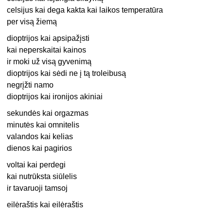
celsijus kai dega kakta kai laikos temperatūra
per visą žiemą
dioptrijos kai apsipažįsti
kai neperskaitai kainos
ir moki už visą gyvenimą
dioptrijos kai sėdi ne į tą troleibusą
negrįžti namo
dioptrijos kai ironijos akiniai
sekundės kai orgazmas
minutės kai omnitelis
valandos kai kelias
dienos kai pagirios
voltai kai perdegi
kai nutrūksta siūlelis
ir tavaruoji tamsoj
eilėraštis kai eilėraštis