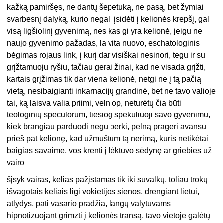
kažką pamiršęs, ne dantų šepetuką, ne pasą, bet žymiai
svarbesnį dalyką, kurio negali įsidėti į kelionės krepšį, gal
visą ligšiolinį gyvenimą, nes kas gi yra kelionė, jeigu ne
naujo gyvenimo pažadas, la vita nuovo, eschatologinis
bėgimas rojaus link, į kurį dar visiškai nesinori, tegu ir su
grįžtamuoju ryšiu, tačiau gerai žinai, kad ne visada grįžti,
kartais grįžimas tik dar viena kelionė, netgi ne į tą pačią
vietą, nesibaigianti inkarnacijų grandinė, bet ne tavo valioje
tai, ką laisva valia priimi, velniop, neturėtų čia būti
teologinių speculorum, tiesiog spekuliuoji savo gyvenimu,
kiek brangiau parduodi negu perki, pelną prageri avansu
prieš pat kelionę, kad užmuštum tą nerimą, kuris netikėtai
baigias savaime, vos krenti į lėktuvo sėdynę ar griebies už
vairo
šįsyk vairas, kelias pažįstamas tik iki suvalkų, toliau trokų
išvagotais keliais ligi vokietijos sienos, drengiant lietui,
atlydys, pati vasario pradžia, langų valytuvams
hipnotizuojant grimzti į kelionės transą, tavo vietoje galėtų