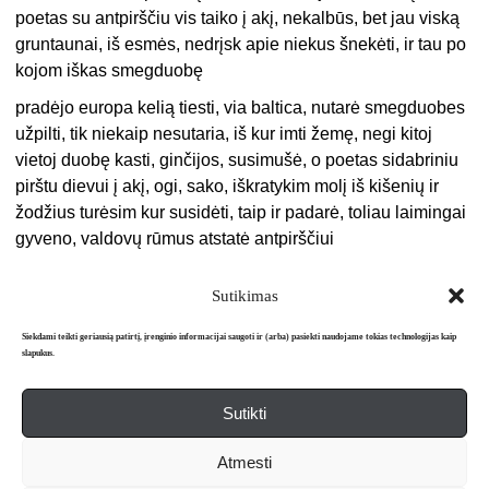
poetas su antpirščiu vis taiko į akį, nekalbūs, bet jau viską
gruntaunai, iš esmės, nedrįsk apie niekus šnekėti, ir tau po
kojom iškas smegduobę
pradėjo europa kelią tiesti, via baltica, nutarė smegduobes
užpilti, tik niekaip nesutaria, iš kur imti žemę, negi kitoj
vietoj duobę kasti, ginčijos, susimušė, o poetas sidabriniu
pirštu dievui į akį, ogi, sako, iškratykim molį iš kišenių ir
žodžius turėsim kur susidėti, taip ir padarė, toliau laimingai
gyveno, valdovų rūmus atstatė antpirščiui
Sutikimas
Siekdami teikti geriausią patirtį, įrenginio informacijai saugoti ir (arba) pasiekti naudojame tokias technologijas kaip
slapukus.
Sutikti
Apie mus
Redakcija
Prenumerata
Atmesti