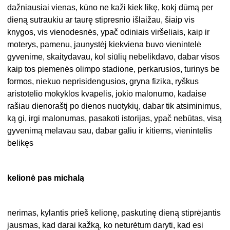
dažniausiai vienas, kūno ne kaži kiek likę, kokį dūmą per
dieną sutraukiu ar taurę stipresnio išlaižau, šiaip vis
knygos, vis vienodesnės, ypač odiniais viršeliais, kaip ir
moterys, pamenu, jaunystėj kiekviena buvo vienintelė
gyvenime, skaitydavau, kol siūlių nebelikdavo, dabar visos
kaip tos piemenės olimpo stadione, perkarusios, turinys be
formos, niekuo neprisidengusios, gryna fizika, ryškus
aristotelio mokyklos kvapelis, jokio malonumo, kadaise
rašiau dienoraštį po dienos nuotykių, dabar tik atsiminimus,
ką gi, irgi malonumas, pasakoti istorijas, ypač nebūtas, visą
gyvenimą melavau sau, dabar galiu ir kitiems, vienintelis
belikęs
kelionė pas michalą
nerimas, kylantis prieš kelionę, paskutinę dieną stiprėjantis
jausmas, kad darai kažką, ko neturėtum daryti, kad esi