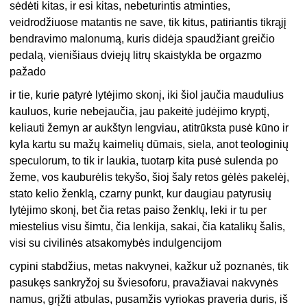
sėdėti kitas, ir esi kitas, nebeturintis atminties,
veidrodžiuose matantis ne save, tik kitus, patiriantis tikrąjį
bendravimo malonumą, kuris didėja spaudžiant greičio
pedalą, vienišiaus dviejų litrų skaistykla be orgazmo
pažado
ir tie, kurie patyrė lytėjimo skonį, iki šiol jaučia maudulius
kauluos, kurie nebejaučia, jau pakeitė judėjimo kryptį,
keliauti žemyn ar aukštyn lengviau, atitrūksta pusė kūno ir
kyla kartu su mažų kaimelių dūmais, siela, anot teologinių
speculorum, to tik ir laukia, tuotarp kita pusė sulenda po
žeme, vos kauburėlis tekyšo, šioj šaly retos gėlės pakelėj,
stato kelio ženklą, czarny punkt, kur daugiau patyrusių
lytėjimo skonį, bet čia retas paiso ženklų, leki ir tu per
miestelius visu šimtu, čia lenkija, sakai, čia katalikų šalis,
visi su civilinės atsakomybės indulgencijom
cypini stabdžius, metas nakvynei, kažkur už poznanės, tik
pasukęs sankryžoj su šviesoforu, pravažiavai nakvynės
namus, grįžti atbulas, pusamžis vyriokas praveria duris, iš