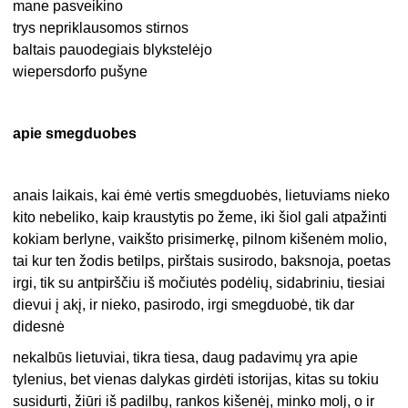
mane pasveikino
trys nepriklausomos stirnos
baltais pauodegiais blykstelėjo
wiepersdorfo pušyne
apie smegduobes
anais laikais, kai ėmė vertis smegduobės, lietuviams nieko
kito nebeliko, kaip kraustytis po žeme, iki šiol gali atpažinti
kokiam berlyne, vaikšto prisimerkę, pilnom kišenėm molio,
tai kur ten žodis betilps, pirštais susirodo, baksnoja, poetas
irgi, tik su antpirščiu iš močiutės podėlių, sidabriniu, tiesiai
dievui į akį, ir nieko, pasirodo, irgi smegduobė, tik dar
didesnė
nekalbūs lietuviai, tikra tiesa, daug padavimų yra apie
tylenius, bet vienas dalykas girdėti istorijas, kitas su tokiu
susidurti, žiūri iš padilbų, rankos kišenėj, minko molį, o ir