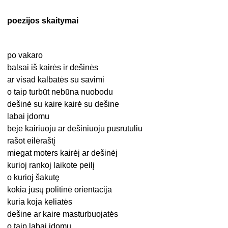
poezijos skaitymai
po vakaro
balsai iš kairės ir dešinės
ar visad kalbatės su savimi
o taip turbūt nebūna nuobodu
dešinė su kaire kairė su dešine
labai įdomu
beje kairiuoju ar dešiniuoju pusrutuliu
rašot eilėraštį
miegat moters kairėj ar dešinėj
kurioj rankoj laikote peilį
o kurioj šakutę
kokia jūsų politinė orientacija
kuria koja keliatės
dešine ar kaire masturbuojatės
o taip labai įdomu