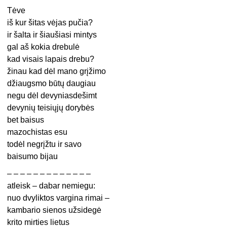
Tėve
iš kur šitas vėjas pučia?
ir šalta ir šiaušiasi mintys
gal aš kokia drebulė
kad visais lapais drebu?
žinau kad dėl mano grįžimo
džiaugsmo būtų daugiau
negu dėl devyniasdešimt
devynių teisiųjų dorybės
bet baisus
mazochistas esu
todėl negrįžtu ir savo
baisumo bijau
– – – – – – – – – – – – –
atleisk – dabar nemiegu:
nuo dvyliktos vargina rimai –
kambario sienos užsidegė
krito mirties lietus