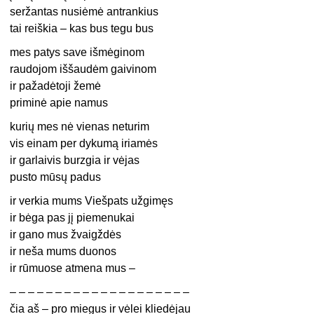
seržantas nusiėmė antrankius
tai reiškia – kas bus tegu bus
mes patys save išmėginom
raudojom iššaudėm gaivinom
ir pažadėtoji žemė
priminė apie namus
kurių mes nė vienas neturim
vis einam per dykumą iriamės
ir garlaivis burzgia ir vėjas
pusto mūsų padus
ir verkia mums Viešpats užgimęs
ir bėga pas jį piemenukai
ir gano mus žvaigždės
ir neša mums duonos
ir rūmuose atmena mus –
– – – – – – – – – – – – – – – – – – – –
čia aš – pro miegus ir vėlei kliedėjau