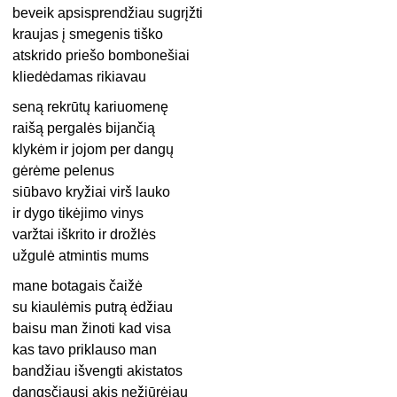
beveik apsisprendžiau sugrįžti
kraujas į smegenis tiško
atskrido priešo bombonešiai
kliedėdamas rikiavau
seną rekrūtų kariuomenę
raišą pergalės bijančią
klykėm ir jojom per dangų
gėrėme pelenus
siūbavo kryžiai virš lauko
ir dygo tikėjimo vinys
varžtai iškrito ir drožlės
užgulė atmintis mums
mane botagais čaižė
su kiaulėmis putrą ėdžiau
baisu man žinoti kad visa
kas tavo priklauso man
bandžiau išvengti akistatos
dangsčiausi akis nežiūrėjau