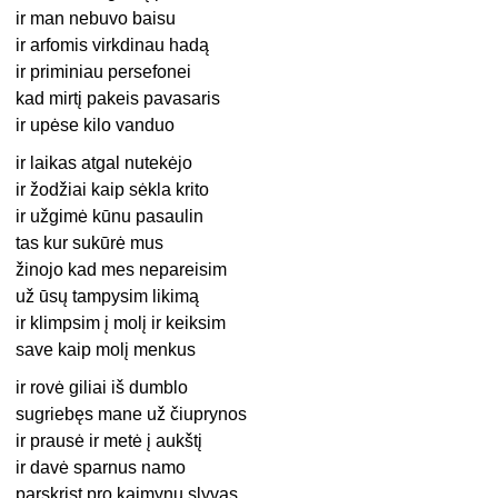
ir man nebuvo baisu
ir arfomis virkdinau hadą
ir priminiau persefonei
kad mirtį pakeis pavasaris
ir upėse kilo vanduo
ir laikas atgal nutekėjo
ir žodžiai kaip sėkla krito
ir užgimė kūnu pasaulin
tas kur sukūrė mus
žinojo kad mes nepareisim
už ūsų tampysim likimą
ir klimpsim į molį ir keiksim
save kaip molį menkus
ir rovė giliai iš dumblo
sugriebęs mane už čiuprynos
ir prausė ir metė į aukštį
ir davė sparnus namo
parskrist pro kaimynų slyvas