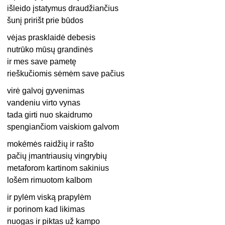
išleido įstatymus draudžiančius
šunį pririšt prie būdos
vėjas prasklaidė debesis
nutrūko mūsų grandinės
ir mes save pametę
rieškučiomis sėmėm save pačius
virė galvoj gyvenimas
vandeniu virto vynas
tada girti nuo skaidrumo
spengiančiom vaiskiom galvom
mokėmės raidžių ir rašto
pačių įmantriausių vingrybių
metaforom kartinom sakinius
lošėm rimuotom kalbom
ir pylėm viską prapylėm
ir porinom kad likimas
nuogas ir piktas už kampo