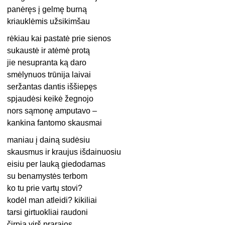
panėręs į gelmę burną
kriauklėmis užsikimšau
rėkiau kai pastatė prie sienos
sukaustė ir atėmė protą
jie nesupranta ką daro
smėlynuos trūnija laivai
seržantas dantis iššiepęs
spjaudėsi keikė žegnojo
nors sąmonę amputavo –
kankina fantomo skausmai
maniau į dainą sudėsiu
skausmus ir kraujus išdainuosiu
eisiu per lauką giedodamas
su benamystės terbom
ko tu prie vartų stovi?
kodėl man atleidi? kikiliai
tarsi girtuokliai raudoni
čirpia virš prarajos