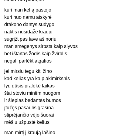
kuri man kelią pastojo
kuri nuo namų atskyrė
drakono dantys sudygo
naktis nusidažė krauju
sugrįžt pas tave aš noriu
man smegenys sirpsta kaip slyvos
bet ištartas žodis kaip žvirblis
negali parlėkt atgalios
jei mirsiu tegu kiti žino
kad kelias yra kaip akimirksnis
lyg gūsis pralėkė laikas
štai stoviu mintim nuogom
ir šiepias bedantės burnos
įtūžęs pasaulis grasina
stiprėjančio vėjo šuorai
mėšlu užpustė kelius
man mirtį į kraują lašino