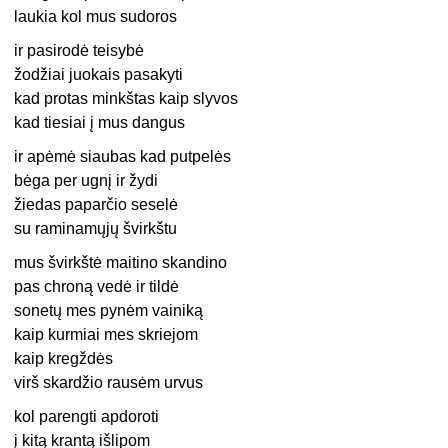
laukia kol mus sudoros
ir pasirodė teisybė
žodžiai juokais pasakyti
kad protas minkštas kaip slyvos
kad tiesiai į mus dangus
ir apėmė siaubas kad putpelės
bėga per ugnį ir žydi
žiedas paparčio seselė
su raminamųjų švirkštu
mus švirkštė maitino skandino
pas chroną vedė ir tildė
sonetų mes pynėm vainiką
kaip kurmiai mes skriejom
kaip kregždės
virš skardžio rausėm urvus
kol parengti apdoroti
į kitą krantą išlipom