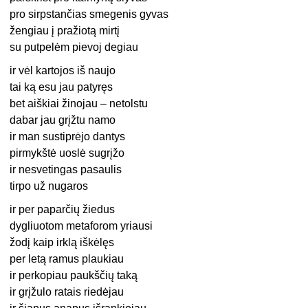
pro sirpstančias smegenis gyvas
žengiau į pražiotą mirtį
su putpelėm pievoj degiau
ir vėl kartojos iš naujo
tai ką esu jau patyręs
bet aiškiai žinojau – netolstu
dabar jau grįžtu namo
ir man sustiprėjo dantys
pirmykštė uoslė sugrįžo
ir nesvetingas pasaulis
tirpo už nugaros
ir per paparčių žiedus
dygliuotom metaforom yriausi
žodį kaip irklą iškėlęs
per letą ramus plaukiau
ir perkopiau paukščių taką
ir grįžulo ratais riedėjau