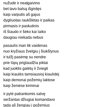
nužudė ir neatgaivino
bet tavo balsą išgirdęs
kaip varputis aš gajus
dygliuotas raukšlėtas ir paikas
pirmasis ir paskutinis
iš šiaudo ir šėko kai laiko
daugiau niekada nebus
pasaulis man tik vaidenas
nuo kryžiaus žvelgiu į šiukšlynus
ir tulžį pasėmę su nendre
prie lūpų priglaudžia piktai
kad juoktis galėtų ir žviegti
kaip kiaulės tamsiausioj kiaulidėj
kaip demonai požemių laktose
kaip žemėse kirminai
ir pylė patrankomis salvę
seržantas džiugiai komandavo
tada aš žengiau į požemius