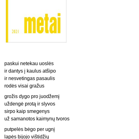
paskui netekau uoslės
ir dantys į kaulus atšipo
ir nesvetingas pasaulis
rodės visai gražus
grožis dygo pro juodžemį
uždengė protą ir slyvos
sirpo kaip smegenys
už samanotos kaimynų tvoros
putpelės bėgo per ugnį
lapės bijojo vištidžių