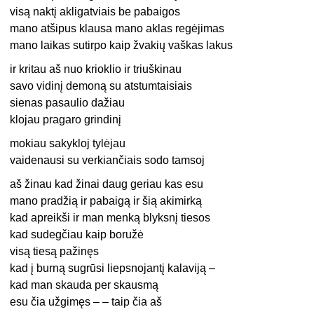
visą naktį akligatviais be pabaigos
mano atšipus klausa mano aklas regėjimas
mano laikas sutirpo kaip žvakių vaškas lakus
ir kritau aš nuo krioklio ir triuškinau
savo vidinį demoną su atstumtaisiais
sienas pasaulio dažiau
klojau pragaro grindinį
mokiau sakykloj tylėjau
vaidenausi su verkiančiais sodo tamsoj
aš žinau kad žinai daug geriau kas esu
mano pradžią ir pabaigą ir šią akimirką
kad apreikši ir man menką blyksnį tiesos
kad sudegčiau kaip boružė
visą tiesą pažinęs
kad į burną sugrūsi liepsnojantį kalaviją –
kad man skauda per skausmą
esu čia užgimęs – – taip čia aš