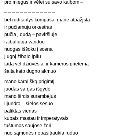
pro miegus ir vėlei su savo kalbom –
– – – – – – – – – – – – –
bet rūdijantys kompasai mane atpažįsta
ir pučiamųjų orkestras
pučia į dūdą – paviršiuje
raibuliuoja vanduo
nuogas iššoku į sceną
į ugnį žibalo įpilu
tada vėl džiūvėsiai ir kameros prietema
šalta kaip dugno akmuo
mano karališką prigimtį
juodas vargas išgydė
mano širdis surambėjus
lijundra – sielos sesuo
paliktas vienas
kubais mąstau ir imperatyvais
tuštumos saujose žėri
nuo sąmonės nepasitraukia ruduo