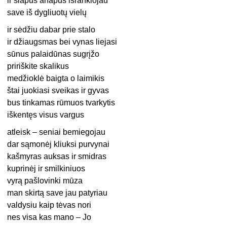
ir šiapus anapus išrankiojau
save iš dygliuotų vielų
ir sėdžiu dabar prie stalo
ir džiaugsmas bei vynas liejasi
sūnus palaidūnas sugrįžo
pririškite skalikus
medžioklė baigta o laimikis
štai juokiasi sveikas ir gyvas
bus tinkamas rūmuos tvarkytis
iškentęs visus vargus
atleisk – seniai bemiegojau
dar sąmonėj kliuksi purvynai
kašmyras auksas ir smidras
kuprinėj ir smilkiniuos
vyrą pašlovinki mūza
man skirtą save jau patyriau
valdysiu kaip tėvas nori
nes visa kas mano – Jo