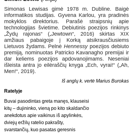
Simonas Lewisas gimė 1978 m. Dubline. Baigė
informatikos studijas. Gyvena Karlou, yra pradinės
mokyklos direktorius. Parašė straipsnių apie
technologijas švietime. Debiutinis poezijos rinkinys
„Žydų rajonas“ („Jewtown“, 2016) skirtas XIX
amžiaus pabaigoje į Korką atsikrausčiusiems
Lietuvos žydams. Pelnė
Hennessy
poezijos debiuto
premiją, nominuotas Patricko Kavanagho premijai ir
dar keliems poezijos apdovanojimams. Neseniai
išleista antra jo eilėraščių knyga „Ech, vyrai!“ („Ah,
Men!“, 2019).
Iš anglų k. vertė Marius Burokas
Ratelyje
Buvai pasodintas greta manęs, klauseisi
kitų – dujininko, vieną po kito skaldančio
anekdotus apie vaikinus iš apylinkės,
dviejų eržilų ratelio pakrašty,
svarstančių, kuo pasatas geresnis