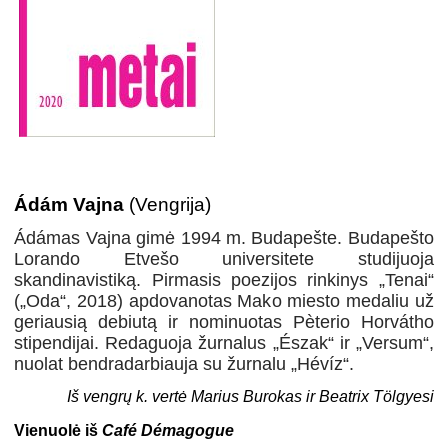
Ádám Vajna
(Vengrija)
Ádámas Vajna gimė 1994 m. Budapešte. Budapešto
Lorando Etvešo universitete studijuoja
skandinavistiką. Pirmasis poezijos rinkinys „Tenai“
(„Oda“, 2018) apdovanotas Mako miesto medaliu už
geriausią debiutą ir nominuotas Pèterio Horvátho
stipendijai. Redaguoja žurnalus „Észak“ ir „Versum“,
nuolat bendradarbiauja su žurnalu „Hévíz“.
Iš vengrų k. vertė Marius Burokas ir Beatrix Tölgyesi
Vienuolė iš
Café Démagogue