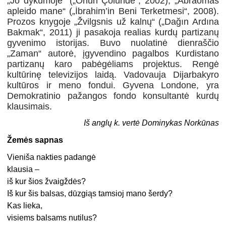
„Jo dykumoje“ („Onun Çölünde“, 2002), „Abraomas
apleido mane“ („İbrahim’in Beni Terketmesi“, 2008).
Prozos knygoje „Žvilgsnis už kalnų“ („Dağın Ardına
Bakmak“, 2011) ji pasakoja realias kurdų partizanų
gyvenimo istorijas. Buvo nuolatinė dienraščio
„Zaman“ autorė, įgyvendino pagalbos Kurdistano
partizanų karo pabėgėliams projektus. Rengė
kultūrinę televizijos laidą. Vadovauja Dijarbakyro
kultūros ir meno fondui. Gyvena Londone, yra
Demokratinio pažangos fondo konsultantė kurdų
klausimais.
Iš anglų k. vertė Dominykas Norkūnas
Žemės sapnas
Vieniša nakties padangė
klausia –
iš kur šios žvaigždės?
Iš kur šis balsas, dūzgiąs tamsioj mano šerdy?
Kas lieka,
visiems balsams nutilus?