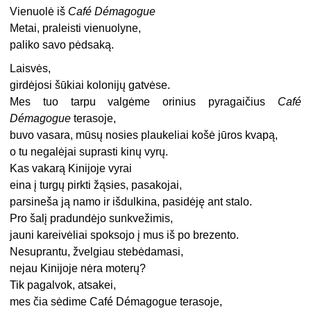
Vienuolė iš
Café Démagogue
Metai, praleisti vienuolyne,
paliko savo pėdsaką.
Laisvės,
girdėjosi šūkiai kolonijų gatvėse.
Mes tuo tarpu valgėme orinius pyragaičius
Café
Démagogue
terasoje,
buvo vasara, mūsų nosies plaukeliai košė jūros kvapą,
o tu negalėjai suprasti kinų vyrų.
Kas vakarą Kinijoje vyrai
eina į turgų pirkti žąsies, pasakojai,
parsineša ją namo ir išdulkina, pasidėję ant stalo.
Pro šalį pradundėjo sunkvežimis,
jauni kareivėliai spoksojo į mus iš po brezento.
Nesuprantu, žvelgiau stebėdamasi,
nejau Kinijoje nėra moterų?
Tik pagalvok, atsakei,
mes čia sėdime Café Démagogue terasoje,