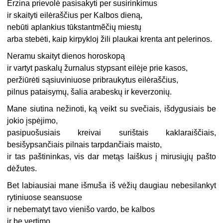
Erzina prievolė pasisakyti per susirinkimus
ir skaityti eilėraščius per Kalbos dieną,
nebūti aplankius tūkstantmẽčių miestų
arba stebėti, kaip kirpykloj žili plaukai krenta ant pelerinos.
Neramu skaityt dienos horoskopą
ir vartyt paskalų žurnalus stypsant eilėje prie kasos,
peržiūrėti sąsiuviniuose pribraukytus eilėraščius,
pilnus pataisymų, šalia arabeskų ir keverzonių.
Mane siutina nežinoti, ką veikt su svečiais, išdygusiais be
jokio įspėjimo,
pasipuošusiais kreivai surištais kaklaraiščiais,
besišypsančiais pilnais tarpdančiais maisto,
ir tas paštininkas, vis dar metąs laiškus į mirusiųjų pašto
dėžutes.
Bet labiausiai mane išmuša iš vėžių daugiau nebesilankyt
rytiniuose seansuose
ir nebematyt tavo vienišo vardo, be kalbos
ir be vertimo