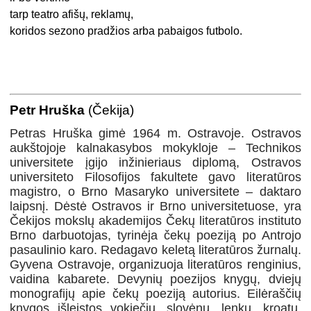
tarp teatro afišų, reklamų,
koridos sezono pradžios arba pabaigos futbolo.
Petr Hruška
(Čekija)
Petras Hruška gimė 1964 m. Ostravoje. Ostravos
aukštojoje kalnakasybos mokykloje – Technikos
universitete įgijo inžinieriaus diplomą, Ostravos
universiteto Filosofijos fakultete gavo literatūros
magistro, o Brno Masaryko universitete – daktaro
laipsnį. Dėstė Ostravos ir Brno universitetuose, yra
Čekijos mokslų akademijos Čekų literatūros instituto
Brno darbuotojas, tyrinėja čekų poeziją po Antrojo
pasaulinio karo. Redagavo keletą literatūros žurnalų.
Gyvena Ostravoje, organizuoja literatūros renginius,
vaidina kabarete. Devynių poezijos knygų, dviejų
monografijų apie čekų poeziją autorius. Eilėraščių
knygos išleistos vokiečių, slovėnų, lenkų, kroatų,