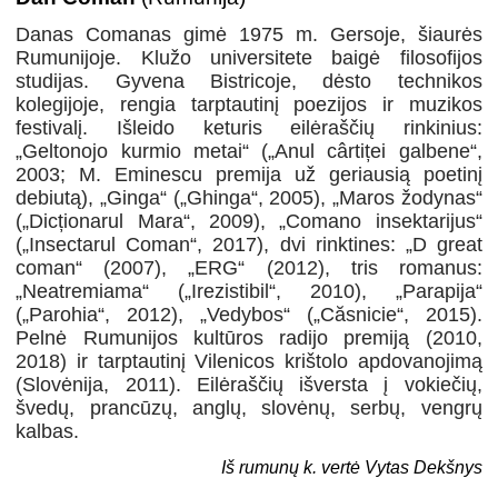
Danas Comanas gimė 1975 m. Gersoje, šiaurės
Rumunijoje. Klužo universitete baigė filosofijos
studijas. Gyvena Bistricoje, dėsto technikos
kolegijoje, rengia tarptautinį poezijos ir muzikos
festivalį. Išleido keturis eilėraščių rinkinius:
„Geltonojo kurmio metai“ („Anul cârtiței galbene“,
2003; M. Eminescu premija už geriausią poetinį
debiutą), „Ginga“ („Ghinga“, 2005), „Maros žodynas“
(„Dicționarul Mara“, 2009), „Comano insektarijus“
(„Insectarul Coman“, 2017), dvi rinktines: „D great
coman“ (2007), „ERG“ (2012), tris romanus:
„Neatremiama“ („Irezistibil“, 2010), „Parapija“
(„Parohia“, 2012), „Vedybos“ („Căsnicie“, 2015).
Pelnė Rumunijos kultūros radijo premiją (2010,
2018) ir tarptautinį Vilenicos krištolo apdovanojimą
(Slovėnija, 2011). Eilėraščių išversta į vokiečių,
švedų, prancūzų, anglų, slovėnų, serbų, vengrų
kalbas.
Iš rumunų k. vertė Vytas Dekšnys