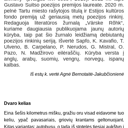
Gustavo Suitso poezijos premijos laureate. 2020 m.
pelnė Tartu miesto rašytojos titulą ir Estijos kultūros
fondo premiją už geriausią metų poezijos rinkinį.
Redaguoja literatūros žurnalą „Värske Rõhk“,
kuriame daugiausia publikuojama jaunų autorių
kūryba, taip pat šio žurnalo leidžiamą debiutantų
poezijos rinkinių seriją. Išvertė Sapfo, K. Kavafio, T.
Ulveno, B. Carpelano, P. Nerudos, G. Mistral, O.
Pazo, N. Madžirovo eilėraščių. Kūryba versta į
anglų, arabų, suomių, vengrų, norvegų, ispanų
kalbas.
Iš estų k. vertė Agnė Bernotaitė-Jakubčionienė
Dvaro kelias
Eina šešis kilometrus mišku, gražiu oru visad eidavome tuo
keliu, ypač pavasariais, griovių krantams geltonuojant.
Kitas variantas: autobusu, o tada iš stotelės tiesiai aukštyn į