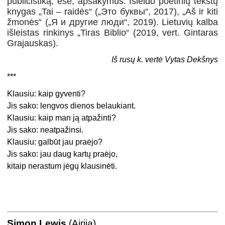
publicistiką, esė, apsakymus. Išleido poetinių tekstų
knygas „Tai – raidės“ („Это буквы“, 2017), „Aš ir kiti
žmonės“ („Я и другие люди“, 2019). Lietuvių kalba
išleistas rinkinys „Tiras Biblio“ (2019, vert. Gintaras
Grajauskas).
Iš rusų k. vertė Vytas Dekšnys
***
Klausiu: kaip gyventi?
Jis sako: lengvos dienos belaukiant.
Klausiu: kaip man ją atpažinti?
Jis sako: neatpažinsi.
Klausiu: galbūt jau praėjo?
Jis sako: jau daug kartų praėjo,
kitaip nerastum jėgų klausinėti.
Simon Lewis
(Airija)