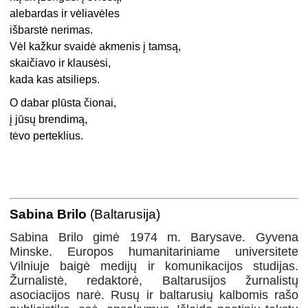
alebardas ir vėliavėles
išbarstė nerimas.
Vėl kažkur svaidė akmenis į tamsą,
skaičiavo ir klausėsi,
kada kas atsilieps.
O dabar plūsta čionai,
į jūsų brendimą,
tėvo perteklius.
Sabina Brilo
(Baltarusija)
Sabina Brilo gimė 1974 m. Barysave. Gyvena
Minske. Europos humanitariniame universitete
Vilniuje baigė medijų ir komunikacijos studijas.
Žurnalistė, redaktorė, Baltarusijos žurnalistų
asociacijos narė. Rusų ir baltarusių kalbomis rašo