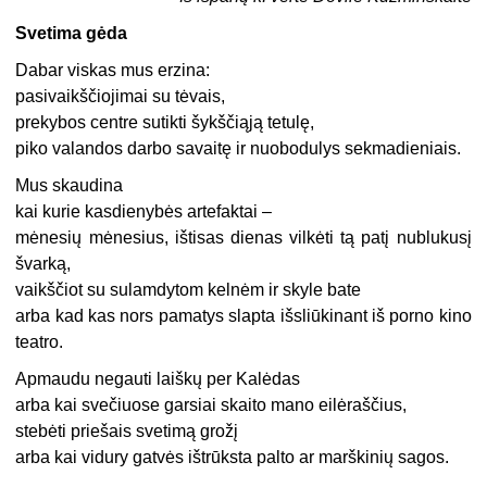
Svetima gėda
Dabar viskas mus erzina:
pasivaikščiojimai su tėvais,
prekybos centre sutikti šykščiąją tetulę,
piko valandos darbo savaitę ir nuobodulys sekmadieniais.
Mus skaudina
kai kurie kasdienybės artefaktai –
mėnesių mėnesius, ištisas dienas vilkėti tą patį nublukusį
švarką,
vaikščiot su sulamdytom kelnėm ir skyle bate
arba kad kas nors pamatys slapta išsliūkinant iš porno kino
teatro.
Apmaudu negauti laiškų per Kalėdas
arba kai svečiuose garsiai skaito mano eilėraščius,
stebėti priešais svetimą grožį
arba kai vidury gatvės ištrūksta palto ar marškinių sagos.