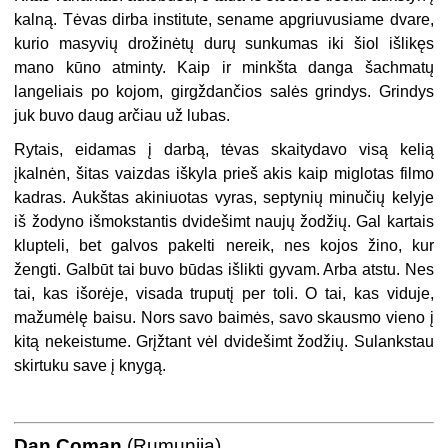
kalną. Tėvas dirba institute, sename apgriuvusiame dvare,
kurio masyvių drožinėtų durų sunkumas iki šiol išlikęs
mano kūno atminty. Kaip ir minkšta danga šachmatų
langeliais po kojom, girgždančios salės grindys. Grindys
juk buvo daug arčiau už lubas.
Rytais, eidamas į darbą, tėvas skaitydavo visą kelią
įkalnėn, šitas vaizdas iškyla prieš akis kaip miglotas filmo
kadras. Aukštas akiniuotas vyras, septynių minučių kelyje
iš žodyno išmokstantis dvidešimt naujų žodžių. Gal kartais
klupteli, bet galvos pakelti nereik, nes kojos žino, kur
žengti. Galbūt tai buvo būdas išlikti gyvam. Arba atstu. Nes
tai, kas išorėje, visada truputį per toli. O tai, kas viduje,
mažumėlę baisu. Nors savo baimės, savo skausmo vieno į
kitą nekeistume. Grįžtant vėl dvidešimt žodžių. Sulankstau
skirtuku save į knygą.
Dan Coman
(Rumunija)