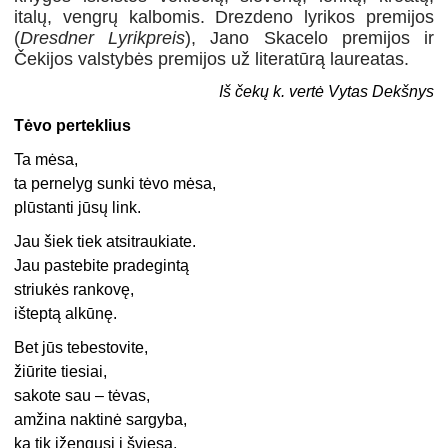
italų, vengrų kalbomis. Drezdeno lyrikos premijos
(
Dresdner Lyrikpreis
), Jano Skacelo premijos ir
Čekijos valstybės premijos už literatūrą laureatas.
Iš čekų k. vertė Vytas Dekšnys
Tėvo perteklius
Ta mėsa,
ta pernelyg sunki tėvo mėsa,
plūstanti jūsų link.
Jau šiek tiek atsitraukiate.
Jau pastebite pradegintą
striukės rankovę,
išteptą alkūnę.
Bet jūs tebestovite,
žiūrite tiesiai,
sakote sau – tėvas,
amžina naktinė sargyba,
ką tik įžengusi į šviesą,