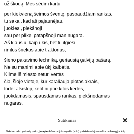
už škodą. Mes sėdim kartu
per kiekvieną šeimos šventę, paspaudžiam rankas,
tu sakai, kad aš pajaunėjau,
juokiesi, plekšnoji
sau per plikę, patapšnoji man nugarą.
Aš klausiu, kaip ūkis, bet tu ilgiesi
rimtos šnekos apie traktorius,
šieno pakavimo techniką, geriausią galvijų pašarą.
Ne su manimi apie ūkį kalbėtis.
Kilmė iš miesto neturi vertės
čia, šioje vietoje, kur karaliauja plotas akrais,
todėl atsistoji, kėblini prie kitos kėdės,
juokdamasis, spausdamas rankas, plekšnodamas
nugaras.
Sutikimas
Siekdami teikti geriausią patirtį, įrenginio informacijai saugoti ir (arba) pasiekti naudojame tokias technologijas kaip