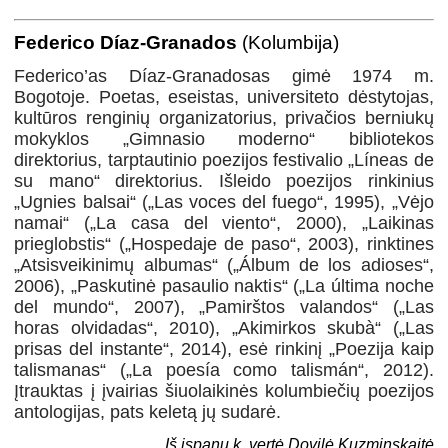
Federico Díaz-Granados
(Kolumbija)
Federico’as Díaz-Granadosas gimė 1974 m.
Bogotoje. Poetas, eseistas, universiteto dėstytojas,
kultūros renginių organizatorius, privačios berniukų
mokyklos „Gimnasio moderno“ bibliotekos
direktorius, tarptautinio poezijos festivalio „Líneas de
su mano“ direktorius. Išleido poezijos rinkinius
„Ugnies balsai“ („Las voces del fuego“, 1995), „Vėjo
namai“ („La casa del viento“, 2000), „Laikinas
prieglobstis“ („Hospedaje de paso“, 2003), rinktines
„Atsisveikinimų albumas“ („Álbum de los adioses“,
2006), „Paskutinė pasaulio naktis“ („La última noche
del mundo“, 2007), „Pamirštos valandos“ („Las
horas olvidadas“, 2010), „Akimirkos skubà“ („Las
prisas del instante“, 2014), esė rinkinį „Poezija kaip
talismanas“ („La poesía como talismán“, 2012).
Įtrauktas į įvairias šiuolaikinės kolumbiečių poezijos
antologijas, pats keletą jų sudarė.
Iš ispanų k. vertė Dovilė Kuzminskaitė