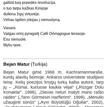
galbūt tuoj prasidės revoliucija,
o tuo tarpu kažkas Kinijoje
dulkina žąsį virtuvėje.
Vėliau tądien įstojau į vienuolyną.
Vasara.
Valgau orinį pyragaitį
Café Démagogue
terasoje.
Esu vienuolė.
Myliu tave.
Bejan Matur
(Turkija)
Bejan Matur gimė 1968 m. Kachramanmaraše,
kurdų alavitų šeimoje. Ankaros universitete studijavo
teisę. Kelių poezijos knygų turkų kalba autorė, tarp
jų – „Rūmai, kuriuose kaukia vėjai“ („Rüzgar Dolu
Konaklar“, 1996), „Dievas neturi matyti mano rašto
raidės“ („Tanrı Görmesin Harflerimi“, 1999), „Mėnulio
užauginti sūnūs“ („Ayın Büyüttüğü Oğullar“, 2002),