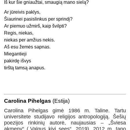
Iš kur šie gniaužtai, smaugią mano sielą?
Ar jūreivis paklys,
Šiaurinei pasislinkus per sprindį?
Ar piemuo užmirš, kaip švilpti?
Regis, niekas,
niekas per amžius nekis.
Aš esu žemės sapnas.
Miegantieji
pakirdę išvys
tirštą tamsą anapus.
Carolina Pihelgas
(Estija)
Carolina Pihelgas gimė 1986 m. Taline. Tartu
universitete studijavo religijos antropologiją. Šešių
poezijos rinkinių autorė, naujausias – „Šviesa
akmeny“ („Valgus kivi sees“, 2019). 2012 m. tapo