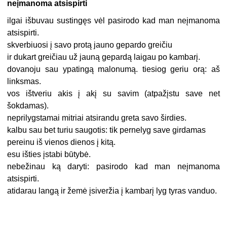
neįmanoma atsispirti
ilgai išbuvau sustingęs vėl pasirodo kad man neįmanoma
atsispirti.
skverbiuosi į savo protą jauno gepardo greičiu
ir dukart greičiau už jauną gepardą laigau po kambarį.
dovanoju sau ypatingą malonumą. tiesiog geriu orą: aš
linksmas.
vos ištveriu akis į akį su savim (atpažįstu save net
šokdamas).
neprilygstamai mitriai atsirandu greta savo širdies.
kalbu sau bet turiu saugotis: tik pernelyg save girdamas
pereinu iš vienos dienos į kitą.
esu išties įstabi būtybė.
nebežinau ką daryti: pasirodo kad man neįmanoma
atsispirti.
atidarau langą ir žemė įsiveržia į kambarį lyg tyras vanduo.