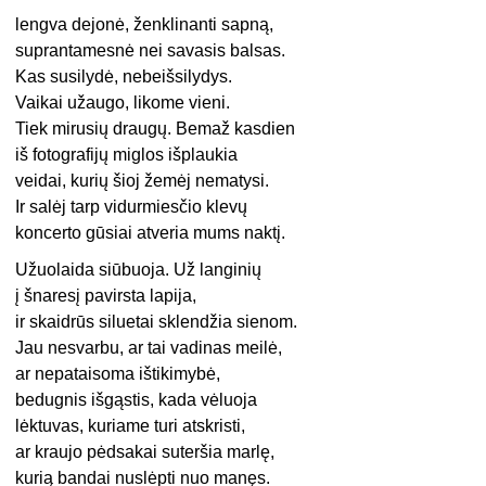
lengva dejonė, ženklinanti sapną,
suprantamesnė nei savasis balsas.
Kas susilydė, nebeišsilydys.
Vaikai užaugo, likome vieni.
Tiek mirusių draugų. Bemaž kasdien
iš fotografijų miglos išplaukia
veidai, kurių šioj žemėj nematysi.
Ir salėj tarp vidurmiesčio klevų
koncerto gūsiai atveria mums naktį.
Užuolaida siūbuoja. Už langinių
į šnaresį pavirsta lapija,
ir skaidrūs siluetai sklendžia sienom.
Jau nesvarbu, ar tai vadinas meilė,
ar nepataisoma ištikimybė,
bedugnis išgąstis, kada vėluoja
lėktuvas, kuriame turi atskristi,
ar kraujo pėdsakai suteršia marlę,
kurią bandai nuslėpti nuo manęs.