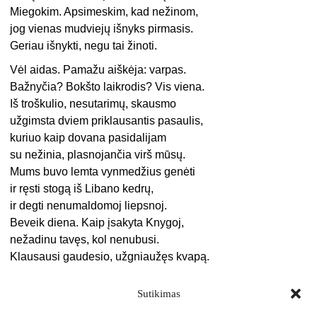
Miegokim. Apsimeskim, kad nežinom,
jog vienas mudviejų išnyks pirmasis.
Geriau išnykti, negu tai žinoti.
Vėl aidas. Pamažu aiškėja: varpas.
Bažnyčia? Bokšto laikrodis? Vis viena.
Iš troškulio, nesutarimų, skausmo
užgimsta dviem priklausantis pasaulis,
kuriuo kaip dovana pasidalijam
su nežinia, plasnojančia virš mūsų.
Mums buvo lemta vynmedžius genėti
ir ręsti stogą iš Libano kedrų,
ir degti nenumaldomoj liepsnoj.
Beveik diena. Kaip įsakyta Knygoj,
nežadinu tavęs, kol nenubusi.
Klausausi gaudesio, užgniaužęs kvapą.
Sutikimas