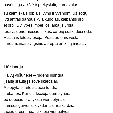
pavėsinga aikštė ir prekystalių karnavalas
su kaimiškais lobiais: vynu ir vyšniom. Už sodų
lyg antras dangus kyla kupolas, kalbantis urbi
et orbi. Dvilypės imperijos laiką įsiurbia
rausvas priemiesčio tinkas, čerpių suskirdusi oda.
Visata iš lėto šviesėja. Pusiaudienis vėsta,
ir neamžinas žvilgsnis aprėpia amžiną miestą.
Liškiavoje
Kalvų viršūnėse – rudens lijundra.
Į šaltą srautą įsišovę skardžiai.
Aplopytą pilaitę siaučia tundra
ir ūkanos. Kur čiurkščioja dumblynas,
po debesiu pranyksta vienuolynas.
Tamsos gurvolis, klykdamas neskardžiai,
tačiau grėsmingai, skrieja virš galvos.