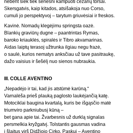
nebent šiek tiek senesni kampuoti cezarių torsai.
Skersgatvis, kaip kitados, atsišakoja nuo Corso,
cumuli jo perspektyvoj – tarytum griuvėsiai ir freskos.
Kavinė. Nomadų klegėjimu springsta oazė.
Blankių graviūrų dugne – paantrintas Rymas,
baroko kriauklės, spiralės ir Tibro akvamarinas.
Aidas laiptų terasoj užtrunka ilgiau negu frazė,
o saulė, kurios nematys anksčiau už tave pasitraukę,
dažo vaisius ir šešėlį nuo sienos nubraukia.
III. COLLE AVENTINO
„Nepadėjo ir tai, kad jis atstūmė karūną.“
Varnalėša prieš plauką paglosto laukėjančią katę.
Motociklai baugina kvartalą, kuris be išgąsčio matė
triumviro parkniubusį kūną –
bet gana apie tai. Žvarbesnis už durklą signalas
persmelkia kryžgatvį. Tolstantis gausmas vadina
į šlaitus virš Didžiojo Cirko. Paskui – Aventino