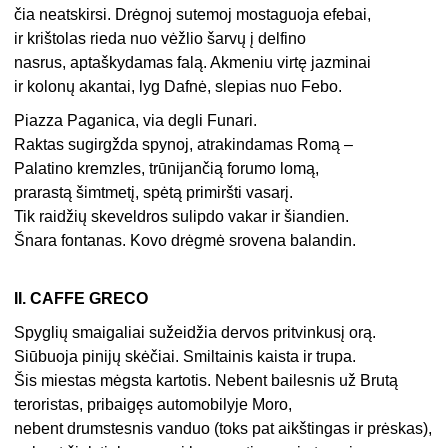
čia neatskirsi. Drėgnoj sutemoj mostaguoja efebai,
ir krištolas rieda nuo vėžlio šarvų į delfino
nasrus, aptaškydamas falą. Akmeniu virtę jazminai
ir kolonų akantai, lyg Dafnė, slepias nuo Febo.
Piazza Paganica, via degli Funari.
Raktas sugirgžda spynoj, atrakindamas Romą –
Palatino kremzles, trūnijančią forumo lomą,
prarastą šimtmetį, spėtą primiršti vasarį.
Tik raidžių skeveldros sulipdo vakar ir šiandien.
Šnara fontanas. Kovo drėgmė srovena balandin.
II. CAFFE GRECO
Spyglių smaigaliai sužeidžia dervos pritvinkusį orą.
Siūbuoja pinijų skėčiai. Smiltainis kaista ir trupa.
Šis miestas mėgsta kartotis. Nebent bailesnis už Brutą
teroristas, pribaigęs automobilyje Moro,
nebent drumstesnis vanduo (toks pat aikštingas ir prėskas),