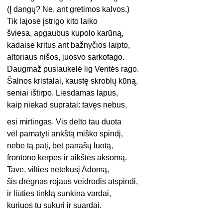
(Į dangų? Ne, ant gretimos kalvos.)
Tik lajose įstrigo kito laiko
šviesa, apgaubus kupolo karūną,
kadaise kritus ant bažnyčios laipto,
altoriaus nišos, juosvo sarkofago.
Daugmaž pusiaukelė lig Ventės rago.
Šalnos kristalai, kaustę skroblų kūną,
seniai ištirpo. Liesdamas lapus,
kaip niekad supratai: tavęs nebus,
esi mirtingas. Vis dėlto tau duota
vėl pamatyti ankštą miško spindį,
nebe tą patį, bet panašų luotą,
frontono kerpes ir aikštės aksomą.
Tave, vilties netekusį Adomą,
šis drėgnas rojaus veidrodis atspindi,
ir liūties tinklą sunkina vardai,
kuriuos tu sukuri ir suardai.