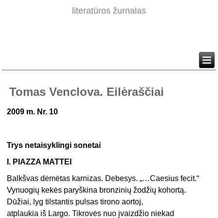
literatūros žurnalas
Tomas Venclova. Eilėraščiai
2009 m. Nr. 10
Trys netaisyklingi sonetai
I. PIAZZA MATTEI
Balkšvas dėmėtas karnizas. Debesys. „…Caesius fecit.“
Vynuogių kekės paryškina bronzinių žodžių kohortą.
Dūžiai, lyg tilstantis pulsas tirono aortoj,
atplaukia iš Largo. Tikrovės nuo įvaizdžio niekad