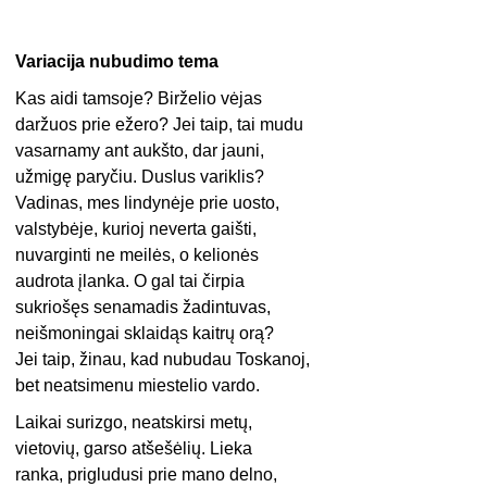
Variacija nubudimo tema
Kas aidi tamsoje? Birželio vėjas
daržuos prie ežero? Jei taip, tai mudu
vasarnamy ant aukšto, dar jauni,
užmigę paryčiu. Duslus variklis?
Vadinas, mes lindynėje prie uosto,
valstybėje, kurioj neverta gaišti,
nuvarginti ne meilės, o kelionės
audrota įlanka. O gal tai čirpia
sukriošęs senamadis žadintuvas,
neišmoningai sklaidąs kaitrų orą?
Jei taip, žinau, kad nubudau Toskanoj,
bet neatsimenu miestelio vardo.
Laikai surizgo, neatskirsi metų,
vietovių, garso atšešėlių. Lieka
ranka, prigludusi prie mano delno,