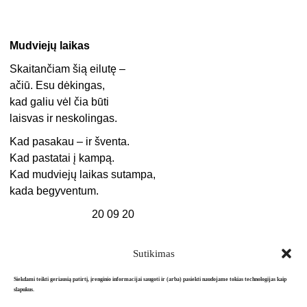
Mudviejų laikas
Skaitančiam šią eilutę –
ačiū. Esu dėkingas,
kad galiu vėl čia būti
laisvas ir neskolingas.
Kad pasakau – ir šventa.
Kad pastatai į kampą.
Kad mudviejų laikas sutampa,
kada begyventum.
20 09 20
Sutikimas
Siekdami teikti geriausią patirtį, įrenginio informacijai saugoti ir (arba) pasiekti naudojame tokias technologijas kaip
slapukus.