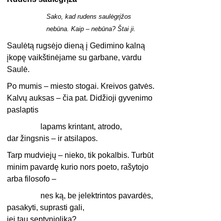
Sako, kad rudens saulėgrįžos
nebūna. Kaip – nebūna? Štai ji.
Saulėtą rugsėjo dieną į Gedimino kalną
įkopę vaikštinėjame su garbane, vardu
Saulė.
Po mumis – miesto stogai. Kreivos gatvės.
Kalvų auksas – čia pat. Didžioji gyvenimo
paslaptis
lapams krintant, atrodo,
dar žingsnis – ir atsilapos.
Tarp mudviejų – nieko, tik pokalbis. Turbūt
minim pavardę kurio nors poeto, rašytojo
arba filosofo –
nes ką, be įelektrintos pavardės,
pasakyti, suprasti gali,
jei tau septyniolika?