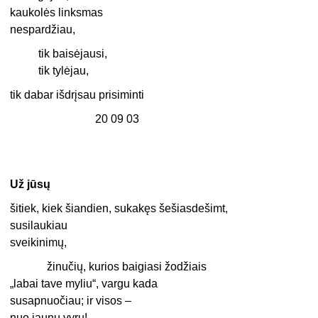
kaukolės linksmas
nespardžiau,
tik baisėjausi,
tik tylėjau,
tik dabar išdrįsau prisiminti
20 09 03
Už jūsų
šitiek, kiek šiandien, sukakęs šešiasdešimt,
susilaukiau
sveikinimų,
žinučių, kurios baigiasi žodžiais
„labai tave myliu“, vargu kada
susapnuočiau; ir visos –
nuo jaunų vyrų!