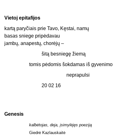
Vietoj epitafijos
kartą paryčiais prie Tavo, Kęstai, namų
basas sniege pripėdavau
jambų, anapestų, chorėjų –
šitą besniegę žiemą
tomis pėdomis šokdamas iš gyvenimo
neprapulsi
20 02 16
Genesis
kalbėtojas, deja, įsimylėjęs poeziją
Giedrė Kazlauskaitė