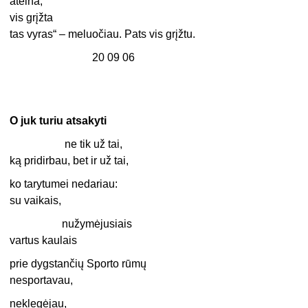
ateina,
vis grįžta
tas vyras“ – meluočiau. Pats vis grįžtu.
20 09 06
O juk turiu atsakyti
ne tik už tai,
ką pridirbau, bet ir už tai,
ko tarytumei nedariau:
su vaikais,
nužymėjusiais
vartus kaulais
prie dygstančių Sporto rūmų
nesportavau,
neklegėjau,