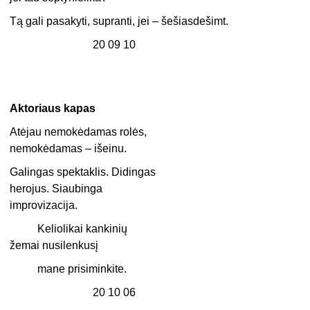
Tą gali pasakyti, supranti, jei – šešiasdešimt.
20 09 10
Aktoriaus kapas
Atėjau nemokėdamas rolės,
nemokėdamas – išeinu.
Galingas spektaklis. Didingas
herojus. Siaubinga
improvizacija.
Keliolikai kankinių
žemai nusilenkusį
mane prisiminkite.
20 10 06