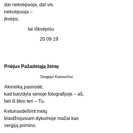
dar nekvėpuoja, dar vis
nekvėpuoja –
įkvėps,
tai iškvėpsiu
20 09 19
Priėjus Pažadėtąją žemę
Sergejui Kanovičiui
Akimirką pasirodė,
kad barzdyla senoje fotografijoje – aš,
bet iš tikro ten – Tu.
Keturiasdešimt metų
klaidžiojusiam dykumoje mažai kas
vergiją primins.