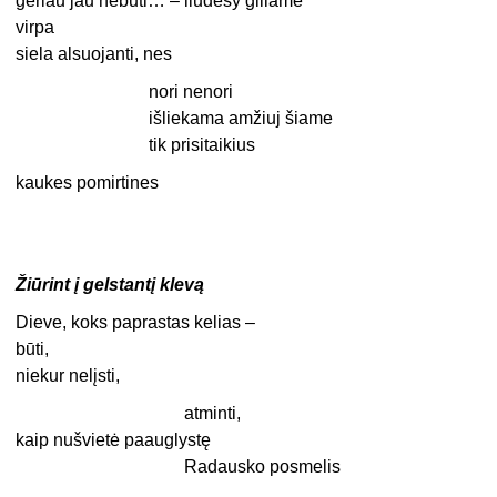
geriau jau nebūti… – liūdesy giliame
virpa
siela alsuojanti, nes
nori nenori
išliekama amžiuj šiame
tik prisitaikius
kaukes pomirtines
Žiūrint į gelstantį klevą
Dieve, koks paprastas kelias –
būti,
niekur nelįsti,
atminti,
kaip nušvietė paauglystę
Radausko posmelis