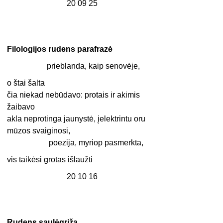
20 09 25
Filologijos rudens parafrazė
prieblanda, kaip senovėje,
o štai šalta
čia niekad nebūdavo: protais ir akimis
žaibavo
akla neprotinga jaunystė, įelektrintu oru
mūzos svaiginosi,
poezija, myriop pasmerkta,
vis taikėsi grotas išlaužti
20 10 16
Rudens saulėgrįža