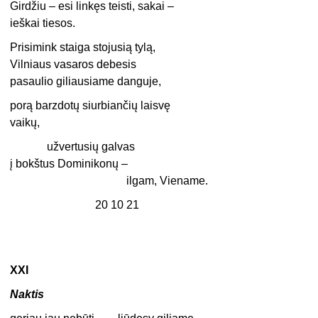
Girdžiu – esi linkęs teisti, sakai –
ieškai tiesos.
Prisimink staiga stojusią tylą,
Vilniaus vasaros debesis
pasaulio giliausiame danguje,
porą barzdotų siurbiančių laisvę
vaikų,
užvertusių galvas
į bokštus Dominikonų –
ilgam, Viename.
20 10 21
XXI
Naktis