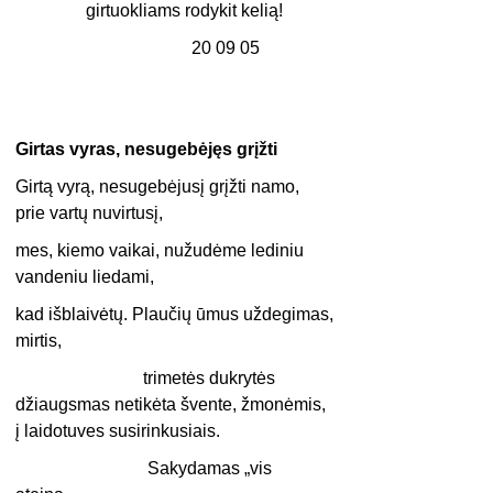
girtuokliams rodykit kelią!
20 09 05
Girtas vyras, nesugebėjęs grįžti
Girtą vyrą, nesugebėjusį grįžti namo,
prie vartų nuvirtusį,
mes, kiemo vaikai, nužudėme lediniu
vandeniu liedami,
kad išblaivėtų. Plaučių ūmus uždegimas,
mirtis,
trimetės dukrytės
džiaugsmas netikėta švente, žmonėmis,
į laidotuves susirinkusiais.
Sakydamas „vis