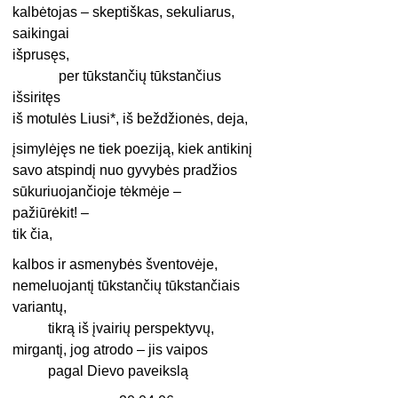
kalbėtojas – skeptiškas, sekuliarus,
saikingai
išprusęs,
per tūkstančių tūkstančius
išsiritęs
iš motulės Liusi*, iš beždžionės, deja,
įsimylėjęs ne tiek poeziją, kiek antikinį
savo atspindį nuo gyvybės pradžios
sūkuriuojančioje tėkmėje –
pažiūrėkit! –
tik čia,
kalbos ir asmenybės šventovėje,
nemeluojantį tūkstančių tūkstančiais
variantų,
tikrą iš įvairių perspektyvų,
mirgantį, jog atrodo – jis vaipos
pagal Dievo paveikslą