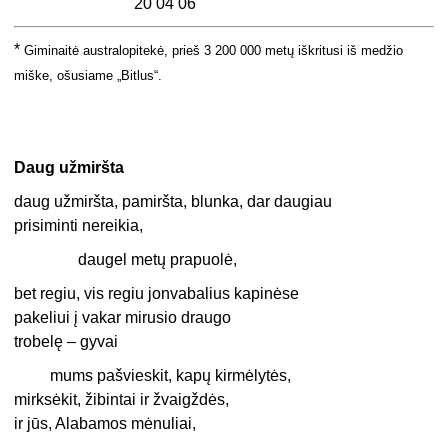
20 04 06
*
Giminaitė australopitekė, prieš 3 200 000 metų iškritusi iš medžio
miške, ošusiame „Bitlus“.
Daug užmiršta
daug užmiršta, pamiršta, blunka, dar daugiau
prisiminti nereikia,
daugel metų prapuolė,
bet regiu, vis regiu jonvabalius kapinėse
pakeliui į vakar mirusio draugo
trobelę – gyvai
mums pašvieskit, kapų kirmėlytės,
mirksėkit, žibintai ir žvaigždės,
ir jūs, Alabamos mėnuliai,