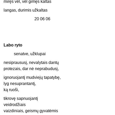
miręs vėl, vėl gimęs kaltas
langas, durimis užkaltas
20 06 06
Labo ryto
senatve, užklupai
nesipraususį, nevalytais dantų
protezais, dar nė neprabudusį,
ignoruojantį mudviejų tapatybę,
lyg nesuprantantį,
ką ruoši,
tikrovę sapnuojantį
veidrodžiais
vaizdiniais, geismų gyvatėmis