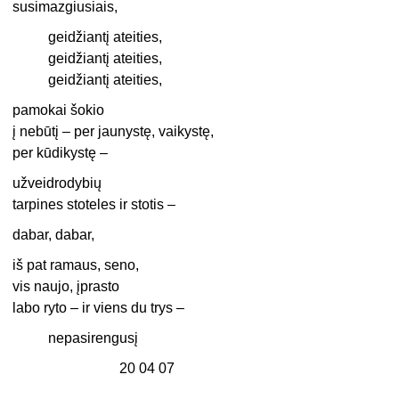
susimazgiusiais,
geidžiantį ateities,
geidžiantį ateities,
geidžiantį ateities,
pamokai šokio
į nebūtį – per jaunystę, vaikystę,
per kūdikystę –
užveidrodybių
tarpines stoteles ir stotis –
dabar, dabar,
iš pat ramaus, seno,
vis naujo, įprasto
labo ryto – ir viens du trys –
nepasirengusį
20 04 07