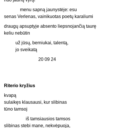
menu sapną jaunystėje: esu
senas Verlenas, vainikuotas poetų karaliumi
draugų apsuptyje absento liepsnojančią taurę
keliu nebūtin
už jūsų, berniukai, talentą,
jo sveikatą
20 09 24
Riterio kryžius
kvapą
sulaikęs klausausi, kur slibinas
tūno tamsoj
iš tamsiausios tamsos
slibinas stebi mane, nekvėpuoja,