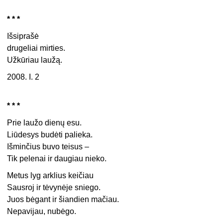
* * *
Išsiprašė
drugeliai mirties.
Užkūriau laužą.
2008. I. 2
* * *
Prie laužo dienų esu.
Liūdesys budėti palieka.
Išminčius buvo teisus –
Tik pelenai ir daugiau nieko.
Metus lyg arklius keičiau
Sausroj ir tėvynėje sniego.
Juos bėgant ir šiandien mačiau.
Nepavijau, nubėgo.