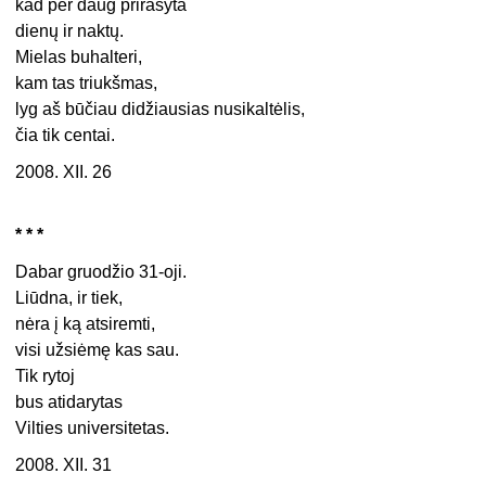
kad per daug prirašyta
dienų ir naktų.
Mielas buhalteri,
kam tas triukšmas,
lyg aš būčiau didžiausias nusikaltėlis,
čia tik centai.
2008. XII. 26
* * *
Dabar gruodžio 31-oji.
Liūdna, ir tiek,
nėra į ką atsiremti,
visi užsiėmę kas sau.
Tik rytoj
bus atidarytas
Vilties universitetas.
2008. XII. 31