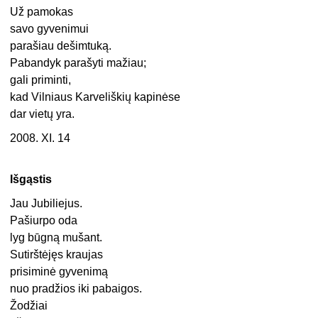
Už pamokas
savo gyvenimui
parašiau dešimtuką.
Pabandyk parašyti mažiau;
gali priminti,
kad Vilniaus Karveliškių kapinėse
dar vietų yra.
2008. XI. 14
Išgąstis
Jau Jubiliejus.
Pašiurpo oda
lyg būgną mušant.
Sutirštėjęs kraujas
prisiminė gyvenimą
nuo pradžios iki pabaigos.
Žodžiai