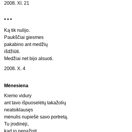
2008. XI. 21
* * *
Ką tik nulijo.
Paukščiai giesmes
pakabino ant medžių
išdžiūti.
Medžiai net bijo alsuoti.
2008. X. 4
Mėnesiena
Kiemo vidury
ant tavo išpuoselėtų takažolių
neatsiklausęs
mėnulis nupiešė savo portretą.
Tu įrodinėji,
kad jo nepažįsti.