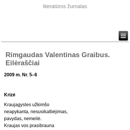
literatūros žurnalas
Rimgaudas Valentinas Graibus.
Eilėraščiai
2009 m. Nr. 5–6
Krizė
Kraujagysles užkimšo
neapykanta, nesusikalbėjimas,
pavydas, nemeilė.
Kraujas vos prasibrauna