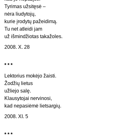
Tyrimas užsitęsė –
nėra liudytojų,
kurie įrodytų pažeidimą.
Tu net atleidi jam
už išmindžiotas takažoles.
2008. X. 28
* * *
Lektorius mokėjo žaisti.
Žodžių lietus
užliejo salę.
Klausytojai nervinosi,
kad nepasiėmė lietsargių.
2008. XI. 5
* * *