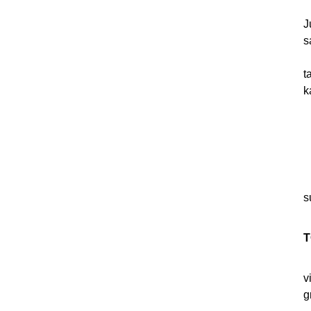
J
s
–
t
k
O
s
s
n
b
s
T
v
g