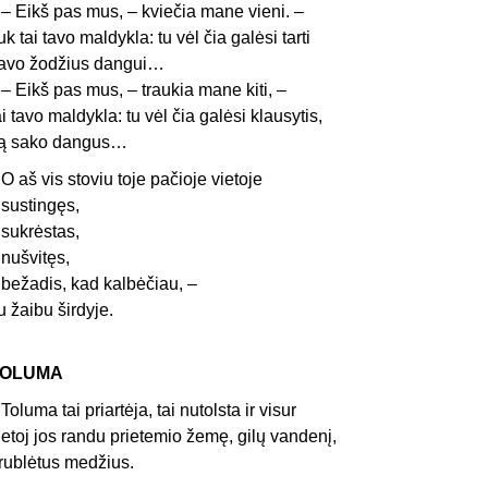
–
Eikš pas mus, – kviečia mane vieni. –
uk tai tavo
maldykla: tu vėl čia galėsi tarti
avo žodžius dangui…
 Eikš pas mus, – traukia mane kiti, –
ai tavo maldykla: tu v
ėl čia galėsi klausytis,
ą sako dangus…
 aš vis stoviu toje pačioje vietoje
ustingęs,
ukrėstas,
ušvitęs,
ežadis, kad kalbėčiau, –
u žaibu širdyje.
TOLUMA
oluma tai priartėja, tai nutolsta ir visur
ietoj jos randu prietemio žemę, gilų vandenį,
rublėtus medžius.