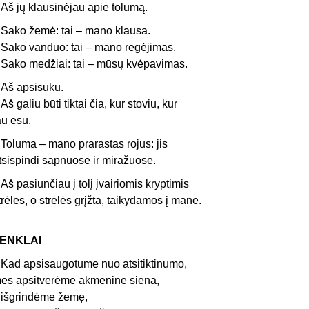
š jų klausinėjau apie tolumą.
ako žemė: tai – mano klausa.
ako vanduo: tai – mano regėjimas.
ako medžiai: tai – mūsų kvėpavimas.
š apsisuku.
š galiu būti tiktai čia, kur stoviu, kur
au esu.
oluma – mano prarastas rojus: jis
tsispindi sapnuose ir miražuose.
š pasiunčiau į tolį įvairiomis kryptimis
trėles, o strėlės grįžta, taikydamos į mane.
ENKLAI
ad apsisaugotume nuo atsitiktinumo,
es apsitverėme akmenine siena,
šgrindėme žemę,