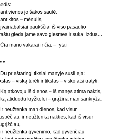
edis:
nt vienos jo šakos saulė,
nt kitos – m
ėnulis,
vairiabalsiai paukščiai iš viso pasaulio
raštų gieda jame savo
giesmes ir suka lizdus…
ia mano vakarai ir čia, – rytai
* *
u prieštaringi tikslai manyje susilieja:
ikslas – viską turėti ir tikslas – visko atsikratyti.
ą atkovoju iš dienos – iš manęs atima naktis,
ą atiduodu kryžkelei – grąžina man sankryža.
r neužtenka man dienos, kad visur
uspėčiau, ir neužtenka nakties, kad iš visur
ugrįžčiau,
r neužtenka gyvenimo, kad gyvenčiau,