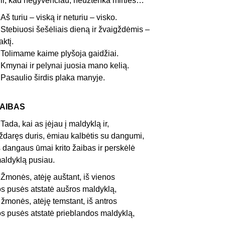
r, kad negyvenčiau, neužtenka mirties…
š turiu – viską ir neturiu – visko.
tebiuosi šešėliais dieną ir žvaigždėmis –
aktį.
olimame kaime plyšoja gaidžiai.
mynai ir pelynai juosia mano kelią.
asaulio širdis plaka manyje.
AIBAS
ada, kai as įėjau į maldyklą ir,
ždaręs duris, ėmiau kalbėtis su dangumi,
š dangaus ūmai krito žaibas ir perskėlė
aldyklą pusiau.
monės, atėję auštant, iš vienos
os pusės atstatė aušros maldyklą,
 žmonės, atėję temstant, iš antros
os pusės atstatė prieblandos maldyklą,