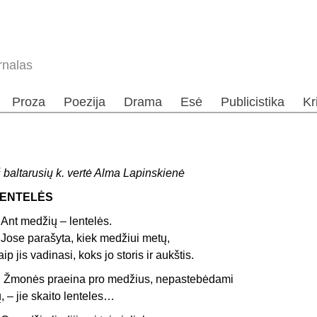
rnalas
Proza
Poezija
Drama
Esė
Publicistika
Kr
š baltarusių k. vertė Alma Lapinskienė
ENTELĖS
nt medžių – lentelės.
ose parašyta, kiek medžiui metų,
aip jis vadinasi, koks jo storis ir aukštis.
monės praeina pro medžius, nepa­stebėdami
ų, – jie skaito lenteles…