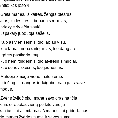
intis: kas jose?!
reta manęs, iš kairės, žengia plėšrus
vėris, iš dešinės – bebaimis robotas,
riekyje šviečia saulė,
žpakaly juoduoja šešėlis.
uo aš vienišesnis, tuo labiau visų,
uo labiau nepakartojamas, tuo dau­giau
ugėręs pasikartojimų,
uo nemirtingesnis, tuo atviresnis mirčiai,
uo senoviškesnis, tuo jaunesnis.
atuoja žmogų vienu matu žemė,
riešingu – dangus ir dvigubu matu pats save
mogus.
vėris žvilgčioja į mane savo grasi­nančia
kimi, o robotas vieną po kito var­dija
kaičius, tai atimdamas iš manęs, tai pride­damas
rie manęs žvėries sumą ir savęs sumą…