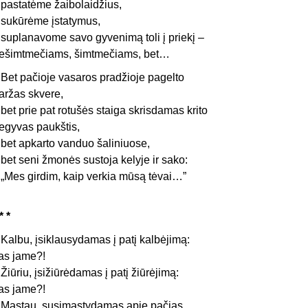
astatėme žaibolaidžius,
ukūrėme įstatymus,
uplanavome savo gyvenimą toli į priekį –
ešimtmečiams, šimtmečiams, bet…
et pa
čioje
vasaros pradžioje pagelto
ar­žas skvere,
et prie pat rotušės staiga skrisdamas krito
egyvas paukštis,
et apkarto vanduo šaliniuose,
et seni žmonės sustoja kelyje ir sako:
Mes girdim, kaip verkia mūsą tėvai…”
* *
albu, įsiklausydamas į patį kalbė­jimą:
as jame?!
iūriu, įsižiūrėdamas į patį žiūrė­jimą:
as jame?!
ąstau, susimąstydamas apie pačias