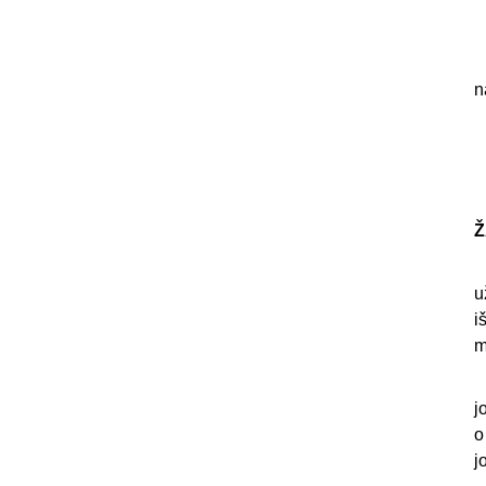
i
A
S
n
T
K
P
Ž
T
u
i
m
Ž
j
o
j