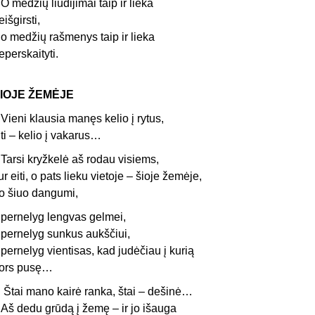
 medžių liudijimai taip ir lieka
eišgirsti,
 medžių rašmenys taip ir lieka
eperskaityti.
IOJE ŽEMĖJE
ieni klausia manęs kelio į rytus,
iti – kelio į vakarus…
arsi kryžkelė aš rodau visiems,
ur eiti, o pats lieku vietoje – šioje žemėje,
o šiuo dangumi,
ernelyg lengvas gelmei,
ernelyg sunkus aukščiui,
ernelyg vientisas, kad judėčiau į kurią
ors pusę…
Štai mano kairė ranka, štai – dešinė…
š dedu grūdą į žemę – ir jo išauga