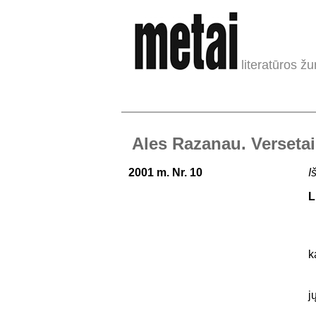
literatūros žu
Ales Razanau. Versetai
2001 m. Nr. 10
I
L
A
J
k
Ž
j