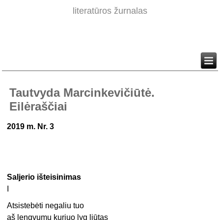
literatūros žurnalas
Tautvyda Marcinkevičiūtė.
Eilėraščiai
2019 m. Nr. 3
Saljerio išteisinimas
I
Atsistebėti negaliu tuo
aš lengvumu kuriuo lyg liūtas