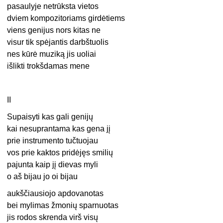
pasaulyje netrūksta vietos
dviem kompozitoriams girdėtiems
viens genijus nors kitas ne
visur tik spėjantis darbštuolis
nes kūrė muziką jis uoliai
išlikti trokšdamas mene
II
Supaisyti kas gali genijų
kai nesuprantama kas gena jį
prie instrumento tučtuojau
vos prie kaktos pridėjęs smilių
pajunta kaip jį dievas myli
o aš bijau jo oi bijau
aukščiausiojo apdovanotas
bei mylimas žmonių sparnuotas
jis rodos skrenda virš visų