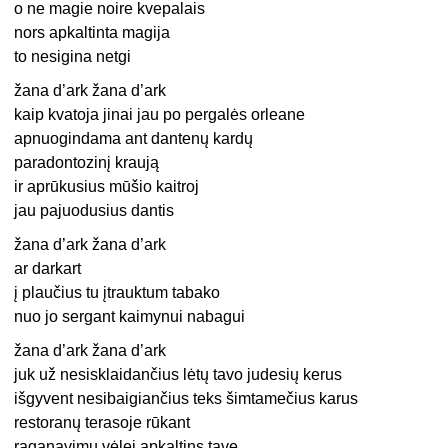
o ne magie noire kvepalais
nors apkaltinta magija
to nesigina netgi
žana d’ark žana d’ark
kaip kvatoja jinai jau po pergalės orleane
apnuogindama ant dantenų kardų
paradontozinį kraują
ir aprūkusius mūšio kaitroj
jau pajuodusius dantis
žana d’ark žana d’ark
ar darkart
į plaučius tu įtrauktum tabako
nuo jo sergant kaimynui nabagui
žana d’ark žana d’ark
juk už nesisklaidančius lėtų tavo judesių kerus
išgyvent nesibaigiančius teks šimtamečius karus
restoranų terasoje rūkant
raganavimu vėlei apkaltins tave