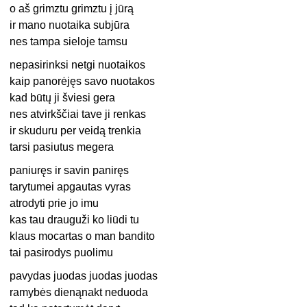
o aš grimztu grimztu į jūrą
ir mano nuotaika subjūra
nes tampa sieloje tamsu
nepasirinksi netgi nuotaikos
kaip panorėjęs savo nuotakos
kad būtų ji šviesi gera
nes atvirkščiai tave ji renkas
ir skuduru per veidą trenkia
tarsi pasiutus megera
paniuręs ir savin paniręs
tarytumei apgautas vyras
atrodyti prie jo imu
kas tau drauguži ko liūdi tu
klaus mocartas o man bandito
tai pasirodys puolimu
pavydas juodas juodas juodas
ramybės dienąnakt neduoda