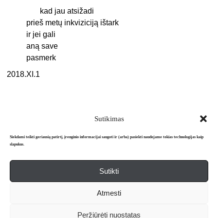
kad jau atsižadi
prieš metų inkviziciją ištark
ir jei gali
aną save
pasmerk
2018.XI.1
Sutikimas
Siekdami teikti geriausią patirtį, įrenginio informacijai saugoti ir (arba) pasiekti naudojame tokias technologijas kaip
slapukus.
Sutikti
Apie mus
Redakcija
Prenumerata
Atmesti
Literatūros mėnraštis „Metai“ © 2026. Leidžiamas nuo 1991 m.
Peržiūrėti nuostatas