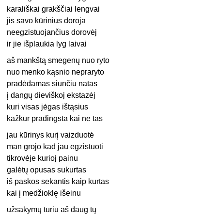
karališkai grakščiai lengvai
jis savo kūrinius doroja
neegzistuojančius dorovėj
ir jie išplaukia lyg laivai
aš mankštą smegenų nuo ryto
nuo menko kąsnio nepraryto
pradėdamas siunčiu natas
į dangų dieviškoj ekstazėj
kuri visas jėgas ištąsius
kažkur pradingsta kai ne tas
jau kūrinys kurį vaizduotė
man grojo kad jau egzistuoti
tikrovėje kurioj painu
galėtų opusas sukurtas
iš paskos sekantis kaip kurtas
kai į medžioklę išeinu
užsakymų turiu aš daug tų