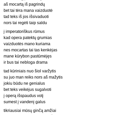
aš mocartą iš pagrindų
bet tai tėra mana vaizduotė
tad teks iš jos išsivaduoti
nors tai regėti taip saldu
į imperatoriškus rūmus
kad opera patektų grumias
vaizduotės mano kuriama
nes mocartas tai tas kenkėjas
mane kūrybon pastūmėjęs
ir bus tai nebloga drama
tad kūriniais nuo šiol varžytis
su juo man reiks nors aš mažytis
jokiu būdu ne genialus
bet teks veikėjus sugalvoti
į operą išspaudus votį
sumest į vandenį galus
tikriausiai mūsų ginčą amžiai