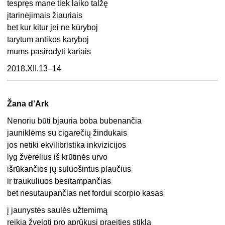
tespręs mane tiek laiko talžę
įtarinėjimais žiauriais
bet kur kitur jei ne kūryboj
tarytum antikos karyboj
mums pasirodyti kariais
2018.XII.13–14
Žana d’Ark
Nenoriu būti bjauria boba bubenančia
jauniklėms su cigarečių žindukais
jos netiki ekvilibristika inkvizicijos
lyg žvėrelius iš krūtinės urvo
išrūkančios jų suluošintus plaučius
ir traukuliuos besitampančias
bet nesutaupančias net fordui scorpio kasas
į jaunystės saulės užtemimą
reikia žvelgti pro aprūkusį praeities stiklą