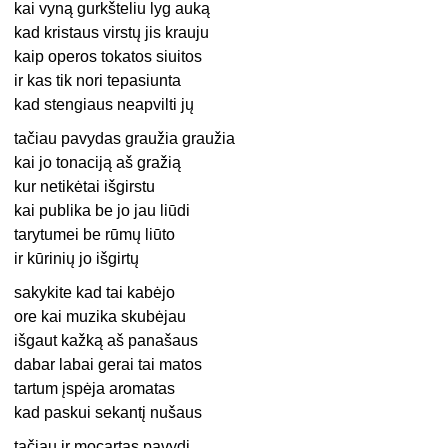
kai vyną gurkšteliu lyg auką
kad kristaus virstų jis krauju
kaip operos tokatos siuitos
ir kas tik nori tepasiunta
kad stengiaus neapvilti jų
tačiau pavydas graužia graužia
kai jo tonaciją aš gražią
kur netikėtai išgirstu
kai publika be jo jau liūdi
tarytumei be rūmų liūto
ir kūrinių jo išgirtų
sakykite kad tai kabėjo
ore kai muzika skubėjau
išgaut kažką aš panašaus
dabar labai gerai tai matos
tartum įspėja aromatas
kad paskui sekantį nušaus
tačiau ir mocartas pavydi