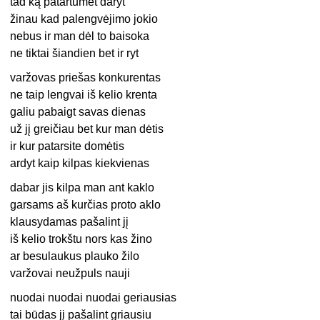
tad ką patartumėt daryt
žinau kad palengvėjimo jokio
nebus ir man dėl to baisoka
ne tiktai šiandien bet ir ryt
varžovas priešas konkurentas
ne taip lengvai iš kelio krenta
galiu pabaigt savas dienas
už jį greičiau bet kur man dėtis
ir kur patarsite domėtis
ardyt kaip kilpas kiekvienas
dabar jis kilpa man ant kaklo
garsams aš kurčias proto aklo
klausydamas pašalint jį
iš kelio trokštu nors kas žino
ar besulaukus plauko žilo
varžovai neužpuls nauji
nuodai nuodai nuodai geriausias
tai būdas jį pašalint griausiu