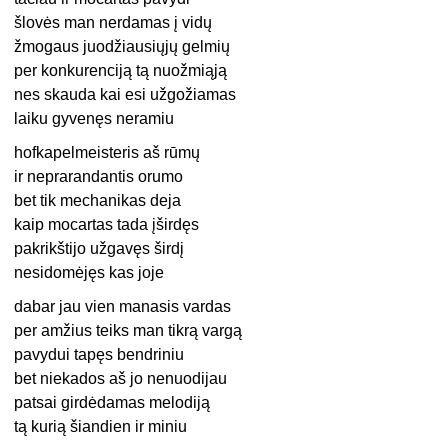
šlovės man nerdamas į vidų
žmogaus juodžiausiųjų gelmių
per konkurenciją tą nuožmiąją
nes skauda kai esi užgožiamas
laiku gyvenęs neramiu
hofkapelmeisteris aš rūmų
ir neprarandantis orumo
bet tik mechanikas deja
kaip mocartas tada įširdęs
pakrikštijo užgavęs širdį
nesidomėjęs kas joje
dabar jau vien manasis vardas
per amžius teiks man tikrą vargą
pavydui tapęs bendriniu
bet niekados aš jo nenuodijau
patsai girdėdamas melodiją
tą kurią šiandien ir miniu