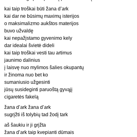
kai taip troškai būti žana d’ark
kai dar ne būsimų maximų isterijos
o maksimalizmo aukštos materijos
buvo užvaldę
kai nepažįstamo gyvenimo kely
dar idealai švietė dideli
kai taip troškai vesti tau artimus
jaunimo dalinius
į laisvę nuo mylimos šalies okupantų
ir žinoma nuo bet ko
sumaniusio užgesinti
jūsų susideginti paruoštą gyvąjį
cigaretės fakelą
žana d’ark žana d’ark
sugrįžti iš tolybių tad žodį tark
aš šaukiu ir ji grįžta
žana d’ark taip kvepianti dūmais