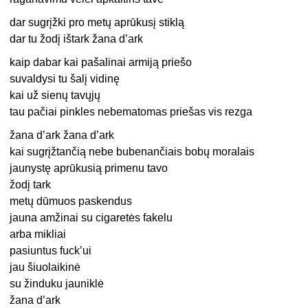
dar sugrįžki pro metų aprūkusį stiklą
dar tu žodį ištark žana d’ark
kaip dabar kai pašalinai armiją priešo
suvaldysi tu šalį vidinę
kai už sienų tavųjų
tau pačiai pinkles nebematomas priešas vis rezga
žana d’ark žana d’ark
kai sugrįžtančią nebe bubenančiais bobų moralais
jaunystę aprūkusią primenu tavo
žodį tark
metų dūmuos paskendus
jauna amžinai su cigaretės fakelu
arba mikliai
pasiuntus fuck’ui
jau šiuolaikinė
su žinduku jauniklė
žana d’ark