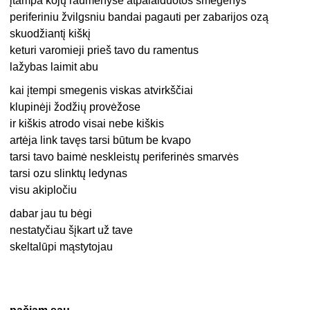
įtampa kojų raumenyse atpalaiduotos smegenys
periferiniu žvilgsniu bandai pagauti per zabarijos ozą
skuodžiantį kiškį
keturi varomieji prieš tavo du ramentus
lažybas laimit abu
kai įtempi smegenis viskas atvirkščiai
klupinėji žodžių provėžose
ir kiškis atrodo visai nebe kiškis
artėja link tavęs tarsi būtum be kvapo
tarsi tavo baimė neskleistų periferinės smarvės
tarsi ozu slinktų ledynas
visu akipločiu
dabar jau tu bėgi
nestatyčiau šįkart už tave
skeltalūpi mąstytojau