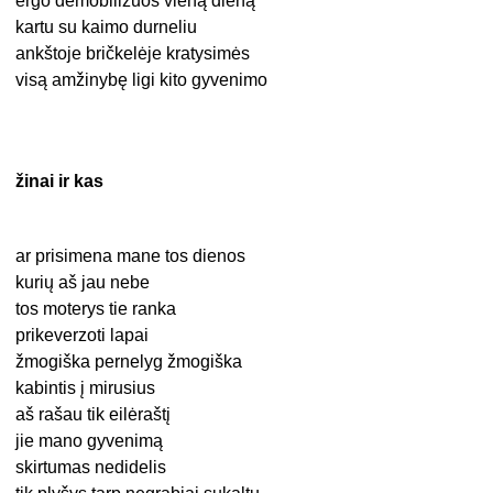
ergo demobilizuos vieną dieną
kartu su kaimo durneliu
ankštoje bričkelėje kratysimės
visą amžinybę ligi kito gyvenimo
žinai ir kas
ar prisimena mane tos dienos
kurių aš jau nebe
tos moterys tie ranka
prikeverzoti lapai
žmogiška pernelyg žmogiška
kabintis į mirusius
aš rašau tik eilėraštį
jie mano gyvenimą
skirtumas nedidelis