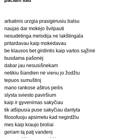
pačiam sau
arbatinis urzgia prasigėrusiu balsu
naujas dar mokėjo švilpauti
nesudėtinga melodija ne lakštingala
pritardavau kaip mokėdavau
be klausos bet girdintis kaip vartos sąžinė
busdama pašonėj
dabar jau nesusišnekam
netikiu šiandien nė vienu jo žodžiu
tepuos sumuštinį
mano rankose aštrus peilis
slysta sviesto paviršium
kaip ir gyvenimas sakyčiau
tik atšipusia puse sakyčiau dantyta
filosofuoju apsimetu kad negirdžiu
mes kaip kraujo broliai
geriam tą patį vandenį