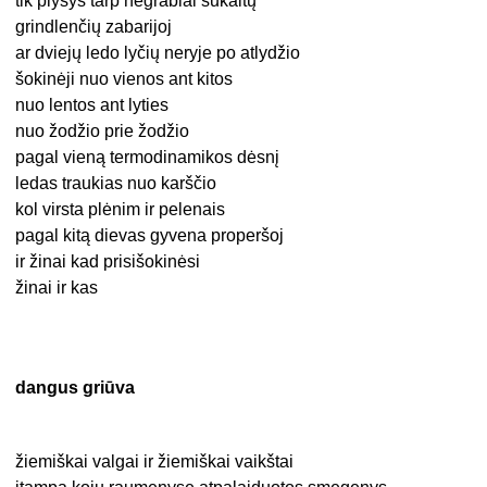
tik plyšys tarp negrabiai sukaltų
grindlenčių zabarijoj
ar dviejų ledo lyčių neryje po atlydžio
šokinėji nuo vienos ant kitos
nuo lentos ant lyties
nuo žodžio prie žodžio
pagal vieną termodinamikos dėsnį
ledas traukias nuo karščio
kol virsta plėnim ir pelenais
pagal kitą dievas gyvena properšoj
ir žinai kad prisišokinėsi
žinai ir kas
dangus griūva
žiemiškai valgai ir žiemiškai vaikštai