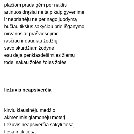
plačiom pradalgėm per naktis
artinuos drąsiai ne taip kaip gyvenime
ir nepriartėju nė per nago juodymą
būčiau tikslus sakyčiau prie išganymo
nirvanos ar prašviesėjimo
rasčiau ir daugiau žodžių
savo skurdžiam žodyne
esu deja penkiasdešimties žiemų
todėl sakau žolės žolės žolės
liežuvis neapsiverčia
kirviu klausinėju medžio
akmenimis glamonėju moterį
liežuvis neapsiverčia sakyti tiesą
tiesą ir tik tiesą