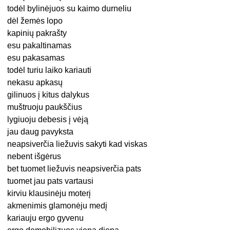
todėl bylinėjuos su kaimo durneliu
dėl žemės lopo
kapinių pakrašty
esu pakaltinamas
esu pakasamas
todėl turiu laiko kariauti
nekasu apkasų
gilinuos į kitus dalykus
muštruoju paukščius
lygiuoju debesis į vėją
jau daug pavyksta
neapsiverčia liežuvis sakyti kad viskas
nebent išgėrus
bet tuomet liežuvis neapsiverčia pats
tuomet jau pats vartausi
kirviu klausinėju moterį
akmenimis glamonėju medį
kariauju ergo gyvenu