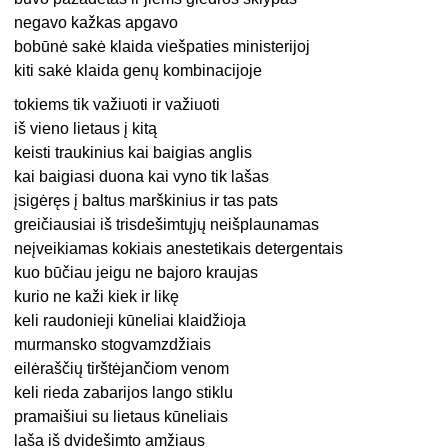
negavo kažkas apgavo
bobūnė sakė klaida viešpaties ministerijoj
kiti sakė klaida genų kombinacijoje
tokiems tik važiuoti ir važiuoti
iš vieno lietaus į kitą
keisti traukinius kai baigias anglis
kai baigiasi duona kai vyno tik lašas
įsigėręs į baltus marškinius ir tas pats
greičiausiai iš trisdešimtųjų neišplaunamas
neįveikiamas kokiais anestetikais detergentais
kuo būčiau jeigu ne bajoro kraujas
kurio ne kaži kiek ir likę
keli raudonieji kūneliai klaidžioja
murmansko stogvamzdžiais
eilėraščių tirštėjančiom venom
keli rieda zabarijos lango stiklu
pramaišiui su lietaus kūneliais
laša iš dvidešimto amžiaus