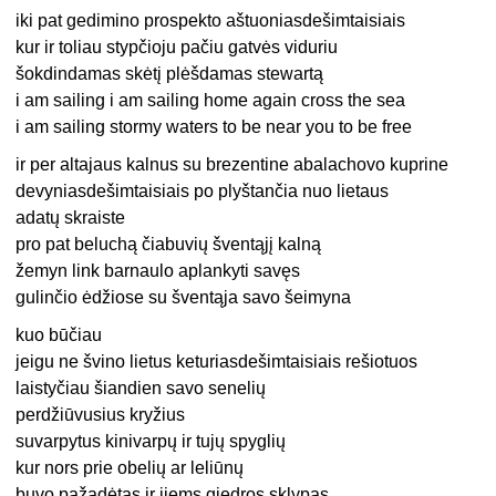
iki pat gedimino prospekto aštuoniasdešimtaisiais
kur ir toliau stypčioju pačiu gatvės viduriu
šokdindamas skėtį plėšdamas stewartą
i am sailing i am sailing home again cross the sea
i am sailing stormy waters to be near you to be free
ir per altajaus kalnus su brezentine abalachovo kuprine
devyniasdešimtaisiais po plyštančia nuo lietaus
adatų skraiste
pro pat beluchą čiabuvių šventąjį kalną
žemyn link barnaulo aplankyti savęs
gulinčio ėdžiose su šventąja savo šeimyna
kuo būčiau
jeigu ne švino lietus keturiasdešimtaisiais rešiotuos
laistyčiau šiandien savo senelių
perdžiūvusius kryžius
suvarpytus kinivarpų ir tujų spyglių
kur nors prie obelių ar leliūnų
buvo pažadėtas ir jiems giedros sklypas