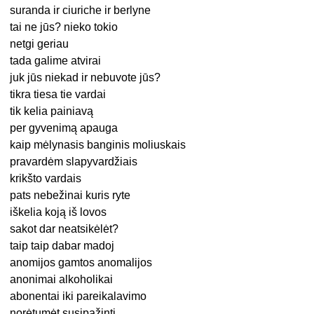
suranda ir ciuriche ir berlyne
tai ne jūs? nieko tokio
netgi geriau
tada galime atvirai
juk jūs niekad ir nebuvote jūs?
tikra tiesa tie vardai
tik kelia painiavą
per gyvenimą apauga
kaip mėlynasis banginis moliuskais
pravardėm slapyvardžiais
krikšto vardais
pats nebežinai kuris ryte
iškelia koją iš lovos
sakot dar neatsikėlėt?
taip taip dabar madoj
anomijos gamtos anomalijos
anonimai alkoholikai
abonentai iki pareikalavimo
norėtumėt susipažinti