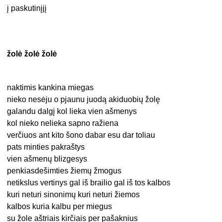
į paskutinįjį
žolė žolė žolė
naktimis kankina miegas
nieko nesėju o pjaunu juodą akiduobių žolę
galandu dalgį kol lieka vien ašmenys
kol nieko nelieka sapno ražiena
verčiuos ant kito šono dabar esu dar toliau
pats minties pakraštys
vien ašmenų blizgesys
penkiasdešimties žiemų žmogus
netikslus vertinys gal iš brailio gal iš tos kalbos
kuri neturi sinonimų kuri neturi žiemos
kalbos kuria kalbu per miegus
su žole aštriais kirčiais per pašaknius