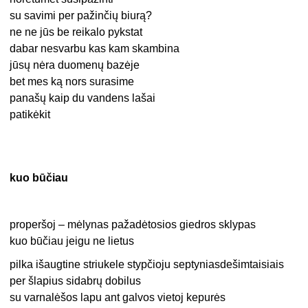
su savimi per pažinčių biurą?
ne ne jūs be reikalo pykstat
dabar nesvarbu kas kam skambina
jūsų nėra duomenų bazėje
bet mes ką nors surasime
panašų kaip du vandens lašai
patikėkit
kuo būčiau
properšoj – mėlynas pažadėtosios giedros sklypas
kuo būčiau jeigu ne lietus
pilka išaugtine striukele stypčioju septyniasdešimtaisiais
per šlapius sidabrų dobilus
su varnalėšos lapu ant galvos vietoj kepurės