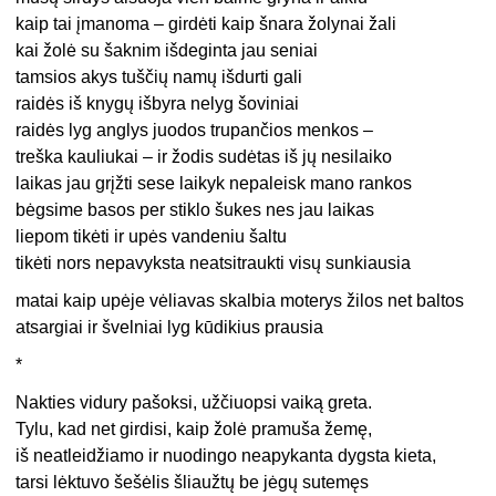
kaip tai įmanoma – girdėti kaip šnara žolynai žali
kai žolė su šaknim išdeginta jau seniai
tamsios akys tuščių namų išdurti gali
raidės iš knygų išbyra nelyg šoviniai
raidės lyg anglys juodos trupančios menkos –
treška kauliukai – ir žodis sudėtas iš jų nesilaiko
laikas jau grįžti sese laikyk nepaleisk mano rankos
bėgsime basos per stiklo šukes nes jau laikas
liepom tikėti ir upės vandeniu šaltu
tikėti nors nepavyksta neatsitraukti visų sunkiausia
matai kaip upėje vėliavas skalbia moterys žilos net baltos
atsargiai ir švelniai lyg kūdikius prausia
*
Nakties vidury pašoksi, užčiuopsi vaiką greta.
Tylu, kad net girdisi, kaip žolė pramuša žemę,
iš neatleidžiamo ir nuodingo neapykanta dygsta kieta,
tarsi lėktuvo šešėlis šliaužtų be jėgų sutemęs