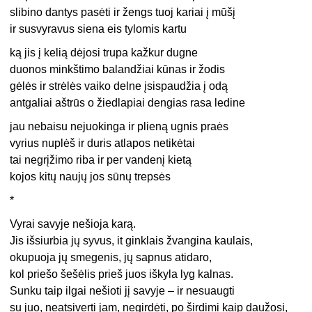
slibino dantys pasėti ir žengs tuoj kariai į mūšį
ir susvyravus siena eis tylomis kartu
ką jis į kelią dėjosi trupa kažkur dugne
duonos minkštimo balandžiai kūnas ir žodis
gėlės ir strėlės vaiko delne įsispaudžia į odą
antgaliai aštrūs o žiedlapiai dengias rasa ledine
jau nebaisu nejuokinga ir plieną ugnis praės
vyrius nuplėš ir duris atlapos netikėtai
tai negrįžimo riba ir per vandenį kietą
kojos kitų naujų jos sūnų trepsės
*
Vyrai savyje nešioja karą.
Jis išsiurbia jų syvus, it ginklais žvangina kaulais,
okupuoja jų smegenis, jų sapnus atidaro,
kol priešo šešėlis prieš juos iškyla lyg kalnas.
Sunku taip ilgai nešioti jį savyje – ir nesuaugti
su juo, neatsiverti jam, negirdėti, po širdimi kaip daužosi,