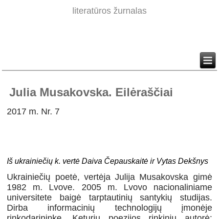
literatūros žurnalas
Julia Musakovska. Eilėraščiai
2017 m. Nr. 7
Iš ukrainiečių k. vertė Daiva Čepauskaitė ir Vytas Dekšnys
Ukrainiečių poetė, vertėja
Julija Musakovska
gimė
1982 m. Lvove.
2005 m. Lvovo nacionaliniame
universitete baigė tarptautinių santykių studijas.
Dirba informacinių technologijų įmonėje
rinkodarininke. Keturių poezijos rinkinių autorė: