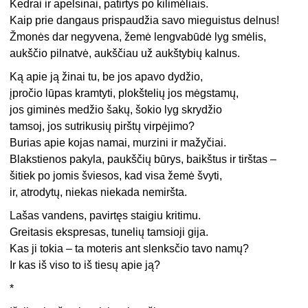
Kedrai ir apelsinai, patirtys po kilimėliais.
Kaip prie dangaus prispaudžia savo mieguistus delnus!
Žmonės dar negyvena, žemė lengvabūdė lyg smėlis,
aukščio pilnatvė, aukščiau už aukštybių kalnus.
Ką apie ją žinai tu, be jos apavo dydžio,
įpročio lūpas kramtyti, plokštelių jos mėgstamų,
jos giminės medžio šakų, šokio lyg skrydžio
tamsoj, jos sutrikusių pirštų virpėjimo?
Burias apie kojas namai, murzini ir mažyčiai.
Blakstienos pakyla, paukščių būrys, baikštus ir tirštas –
šitiek po jomis šviesos, kad visa žemė švyti,
ir, atrodytų, niekas niekada nemiršta.
Lašas vandens, pavirtęs staigiu kritimu.
Greitasis ekspresas, tunelių tamsioji gija.
Kas ji tokia – ta moteris ant slenksčio tavo namų?
Ir kas iš viso to iš tiesų apie ją?
*