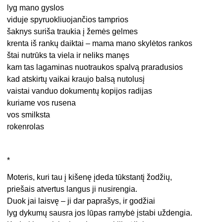
lyg mano gyslos
viduje spyruokliuojančios tamprios
šaknys suriša traukia į žemės gelmes
krenta iš rankų daiktai – mama mano skylėtos rankos
štai nutrūks ta viela ir neliks manęs
kam tas lagaminas nuotraukos spalvą praradusios
kad atskirtų vaikai kraujo balsą nutolusį
vaistai vanduo dokumentų kopijos radijas
kuriame vos rusena
vos smilksta
rokenrolas
*
Moteris, kuri tau į kišenę įdeda tūkstantį žodžių,
priešais atvertus langus ji nusirengia.
Duok jai laisvę – ji dar paprašys, ir godžiai
lyg dykumų sausra jos lūpas ramybė įstabi uždengia.