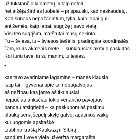
už tūkstančio kilometrų. Ir taip netoli,
net aižėja širdies luobelė – prispauski, kad neskaudėtų.
Kad sūnaus nepažadintum, tyliai kaip lapai guli
ant žemės, kaip lapai, sugrįžę į savo vietą.
Visi ten sugrįšim, maršrutai mūsų nekinta.
Tu – šviesa, tu – šviesos šešėlis, pradingsta koordinatės.
Tam, kuris akmenis mėtė, – sunkiausias akmuo paskirtas.
Kol turiu tave, tu su manim, tu tęsies.
*
kas tavo avariniame lagamine – manęs klausia
kaip tai – gyvenai apie tai nepagalvojus
aš nežinau kas jame aš tikriausiai
nejaučiau anksčiau tokio veriančio pavojaus
bandau atsigriebti – ką paskubom aš pasiimu
plaukų seną šepetį skylę galvoj apatinius vaikų
kur uogomis apsitaškė
Liublino kraštą Kaukazą ir Sibirą
sandūra Lvove viela užveržta margaraštė