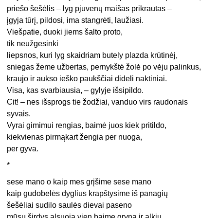
priešo šešėlis – lyg pjuvenų maišas prikrautas –
įgyja tūrį, pildosi, ima stangrėti, laužiasi.
Viešpatie, duoki jiems šalto proto,
tik neužgesinki
liepsnos, kuri lyg skaidriam butely plazda krūtinėj,
sniegas žeme užbertas, pernykštė žolė po vėju palinkus,
kraujo ir aukso ieško paukščiai dideli naktiniai.
Visa, kas svarbiausia, – gylyje išsipildo.
Cit! – nes išsprogs tie žodžiai, vanduo virs raudonais
syvais.
Vyrai gimimui rengias, baimė juos kiek pritildo,
kiekvienas pirmąkart žengia per nuoga,
per gyva.
*
sese mano o kaip mes grįšime sese mano
kaip gudobelės dyglius krapštysime iš panagių
šešėliai sudilo saulės dievai paseno
mūsų širdys alsuoja vien baime gryna ir alkiu