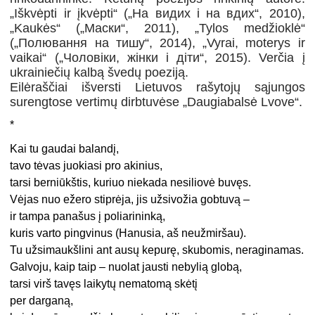
„Iškvėpti ir įkvėpti“ („На видих і на вдих“, 2010),
„Kaukės“ („Маски“, 2011), „Tylos medžioklė“
(„Полювання на тишу“, 2014), „Vyrai, moterys ir
vaikai“ („Чоловіки, жінки і діти“, 2015). Verčia į
ukrainiečių kalbą švedų poeziją.
Eilėraščiai išversti Lietuvos rašytojų sąjungos
surengtose vertimų dirbtuvėse „Daugiabalsė Lvove“.
*
Kai tu gaudai balandį,
tavo tėvas juokiasi pro akinius,
tarsi berniūkštis, kuriuo niekada nesiliovė buvęs.
Vėjas nuo ežero stiprėja, jis užsivožia gobtuvą –
ir tampa panašus į poliarininką,
kuris varto pingvinus (Hanusia, aš neužmiršau).
Tu užsimaukšlini ant ausų kepurę, skubomis, neraginamas.
Galvoju, kaip taip – nuolat jausti nebylią globą,
tarsi virš tavęs laikytų nematomą skėtį
per darganą,