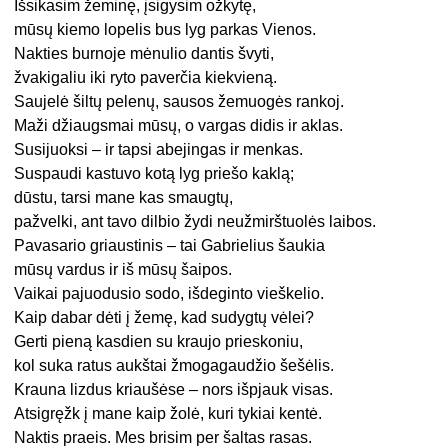
Išsikasim žeminę, įsigysim ožkytę,
mūsų kiemo lopelis bus lyg parkas Vienos.
Nakties burnoje mėnulio dantis švyti,
žvakigaliu iki ryto paverčia kiekvieną.
Saujelė šiltų pelenų, sausos žemuogės rankoj.
Maži džiaugsmai mūsų, o vargas didis ir aklas.
Susijuoksi – ir tapsi abejingas ir menkas.
Suspaudi kastuvo kotą lyg priešo kaklą;
dūstu, tarsi mane kas smaugtų,
pažvelki, ant tavo dilbio žydi neužmirštuolės laibos.
Pavasario griaustinis – tai Gabrielius šaukia
mūsų vardus ir iš mūsų šaipos.
Vaikai pajuodusio sodo, išdeginto vieškelio.
Kaip dabar dėti į žemę, kad sudygtų vėlei?
Gerti pieną kasdien su kraujo prieskoniu,
kol suka ratus aukštai žmogagaudžio šešėlis.
Krauna lizdus kriaušėse – nors išpjauk visas.
Atsigręžk į mane kaip žolė, kuri tykiai kentė.
Naktis praeis. Mes brisim per šaltas rasas.