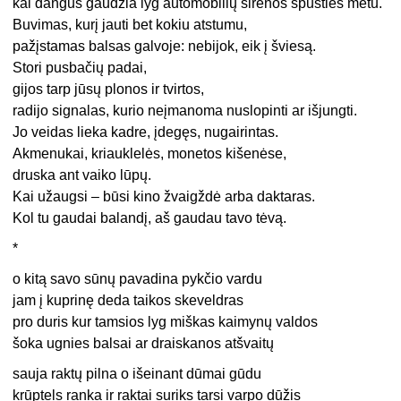
kai dangūs gaudžia lyg automobilių sirenos spūsties metu.
Buvimas, kurį jauti bet kokiu atstumu,
pažįstamas balsas galvoje: nebijok, eik į šviesą.
Stori pusbačių padai,
gijos tarp jūsų plonos ir tvirtos,
radijo signalas, kurio neįmanoma nuslopinti ar išjungti.
Jo veidas lieka kadre, įdegęs, nugairintas.
Akmenukai, kriauklelės, monetos kišenėse,
druska ant vaiko lūpų.
Kai užaugsi – būsi kino žvaigždė arba daktaras.
Kol tu gaudai balandį, aš gaudau tavo tėvą.
*
o kitą savo sūnų pavadina pykčio vardu
jam į kuprinę deda taikos skeveldras
pro duris kur tamsios lyg miškas kaimynų valdos
šoka ugnies balsai ar draiskanos atšvaitų
sauja raktų pilna o išeinant dūmai gūdu
krūptels ranka ir raktai suriks tarsi varpo dūžis