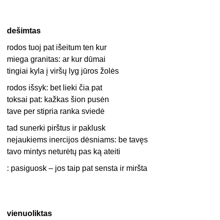
dešimtas
rodos tuoj pat išeitum ten kur
miega granitas: ar kur dūmai
tingiai kyla į viršų lyg jūros žolės
rodos išsyk: bet lieki čia pat
toksai pat: kažkas šion pusėn
tave per stipria ranka sviedė
tad sunerki pirštus ir paklusk
nejaukiems inercijos dėsniams: be tavęs
tavo mintys neturėtų pas ką ateiti
: pasiguosk – jos taip pat sensta ir miršta
vienuoliktas