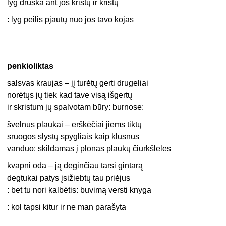
lyg druska ant jos kristų ir kristų
: lyg peilis pjautų nuo jos tavo kojas
penkioliktas
salsvas kraujas – jį turėtų gerti drugeliai
norėtųs jų tiek kad tave visą išgertų
ir skristum jų spalvotam būry: burnose:
švelnūs plaukai – erškėčiai jiems tiktų
sruogos slystų spygliais kaip klusnus
vanduo: skildamas į plonas plaukų čiurkšleles
kvapni oda – ją deginčiau tarsi gintarą
degtukai patys įsižiebtų tau priėjus
: bet tu nori kalbėtis: buvimą versti knyga
: kol tapsi kitur ir ne man parašyta