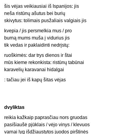
šis vėjas veikiausiai iš Ispanijos: jis
neša ristūnų ašutus bei burių
skivytus: tolimais pusžaliais valgiais jis
kvepia / jis persmelkia mus / pro
burną mums muša į vidurius jis
tik vedas ir paklaidinti nedrįstų:
ruoškimės: dar trys dienos ir štai
mūs kieme rekonkista: ristūnų tabūnai
karavelių karavanai hidalgai
: tačiau jei iš kapų šitas vėjas
dvyliktas
reikia kažkaip paprasčiau nors gruodas
pasišiaušė pjūklais / vėjo vinys / klevuos
varnai lyg išdžiaustytos juodos pirštinės