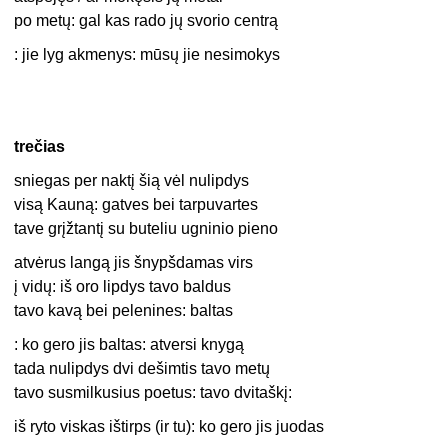
po metų: gal kas rado jų svorio centrą
: jie lyg akmenys: mūsų jie nesimokys
trečias
sniegas per naktį šią vėl nulipdys
visą Kauną: gatves bei tarpuvartes
tave grįžtantį su buteliu ugninio pieno
atvėrus langą jis šnypšdamas virs
į vidų: iš oro lipdys tavo baldus
tavo kavą bei pelenines: baltas
: ko gero jis baltas: atversi knygą
tada nulipdys dvi dešimtis tavo metų
tavo susmilkusius poetus: tavo dvitaškį:
iš ryto viskas ištirps (ir tu): ko gero jis juodas