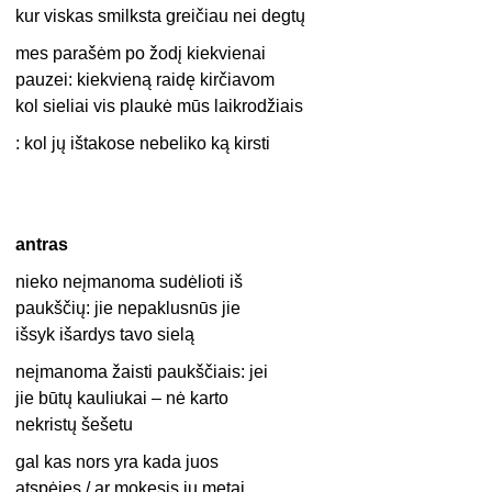
kur viskas smilksta greičiau nei degtų
mes parašėm po žodį kiekvienai
pauzei: kiekvieną raidę kirčiavom
kol sieliai vis plaukė mūs laikrodžiais
: kol jų ištakose nebeliko ką kirsti
antras
nieko neįmanoma sudėlioti iš
paukščių: jie nepaklusnūs jie
išsyk išardys tavo sielą
neįmanoma žaisti paukščiais: jei
jie būtų kauliukai – nė karto
nekristų šešetu
gal kas nors yra kada juos
atspėjęs / ar mokęsis jų metai