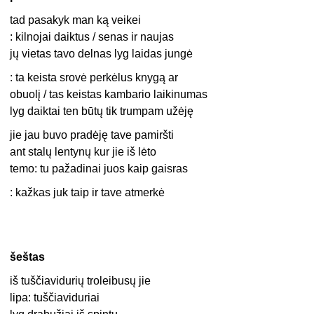
tad pasakyk man ką veikei
: kilnojai daiktus / senas ir naujas
jų vietas tavo delnas lyg laidas jungė
: ta keista srovė perkėlus knygą ar
obuolį / tas keistas kambario laikinumas
lyg daiktai ten būtų tik trumpam užėję
jie jau buvo pradėję tave pamiršti
ant stalų lentynų kur jie iš lėto
temo: tu pažadinai juos kaip gaisras
: kažkas juk taip ir tave atmerkė
šeštas
iš tuščiavidurių troleibusų jie
lipa: tuščiaviduriai