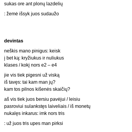
sukas ore ant plonų lazdelių
: žemė išsyk juos sudaužo
devintas
neškis mano pinigus: keisk
į bet ką: kryžiukus ir nuliukus
klases / kokį nors e2 – e4
jie vis tiek pigesni už viską
iš tavęs: tai kam man jų?
kam tos pilnos kišenės skaičių?
aš vis tiek juos bersiu pavėjui / leisiu
pasroviui sulankstęs laiveliais / iš monetų
nukalęs inkarus: imk nors tris
: už juos tris upes man pirksi