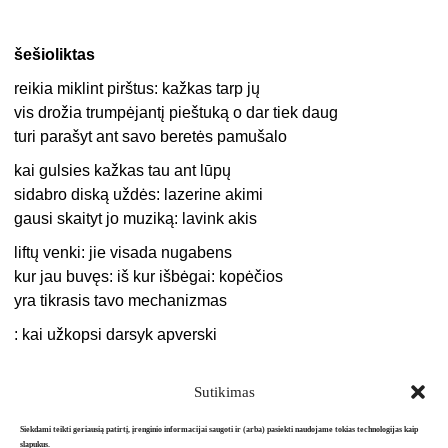
šešioliktas
reikia miklint pirštus: kažkas tarp jų
vis drožia trumpėjantį pieštuką o dar tiek daug
turi parašyt ant savo beretės pamušalo
kai gulsies kažkas tau ant lūpų
sidabro diską uždės: lazerine akimi
gausi skaityt jo muziką: lavink akis
liftų venki: jie visada nugabens
kur jau buvęs: iš kur išbėgai: kopėčios
yra tikrasis tavo mechanizmas
: kai užkopsi darsyk apverski
Sutikimas
Siekdami teikti geriausią patirtį, įrenginio informacijai saugoti ir (arba) pasiekti naudojame tokias technologijas kaip
slapukus.