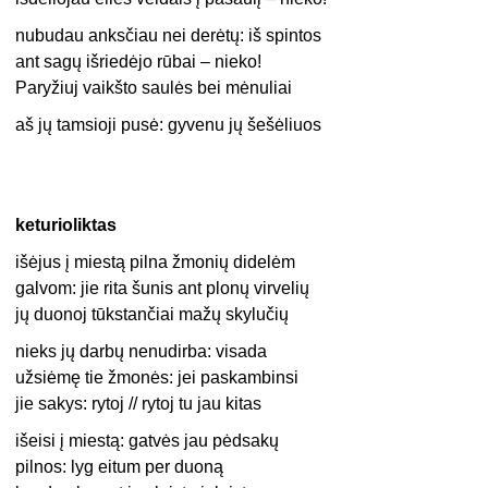
nubudau anksčiau nei derėtų: iš spintos
ant sagų išriedėjo rūbai – nieko!
Paryžiuj vaikšto saulės bei mėnuliai
aš jų tamsioji pusė: gyvenu jų šešėliuos
keturioliktas
išėjus į miestą pilna žmonių didelėm
galvom: jie rita šunis ant plonų virvelių
jų duonoj tūkstančiai mažų skylučių
nieks jų darbų nenudirba: visada
užsiėmę tie žmonės: jei paskambinsi
jie sakys: rytoj // rytoj tu jau kitas
išeisi į miestą: gatvės jau pėdsakų
pilnos: lyg eitum per duoną