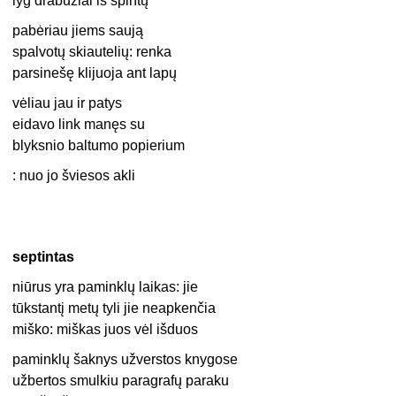
lyg drabužiai iš spintų
pabėriau jiems saują
spalvotų skiautelių: renka
parsinešę klijuoja ant lapų
vėliau jau ir patys
eidavo link manęs su
blyksnio baltumo popierium
: nuo jo šviesos akli
septintas
niūrus yra paminklų laikas: jie
tūkstantį metų tyli jie neapkenčia
miško: miškas juos vėl išduos
paminklų šaknys užverstos knygose
užbertos smulkiu paragrafų paraku