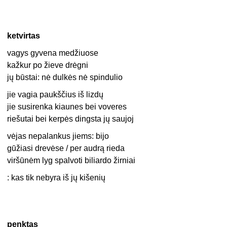
ketvirtas
vagys gyvena medžiuose
kažkur po žieve drėgni
jų būstai: nė dulkės nė spindulio
jie vagia paukščius iš lizdų
jie susirenka kiaunes bei voveres
riešutai bei kerpės dingsta jų saujoj
vėjas nepalankus jiems: bijo
gūžiasi drevėse / per audrą rieda
viršūnėm lyg spalvoti biliardo žirniai
: kas tik nebyra iš jų kišenių
penktas