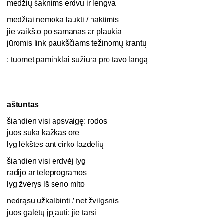
medžių šaknims erdvu ir lengva
medžiai nemoka laukti / naktimis
jie vaikšto po samanas ar plaukia
jūromis link paukščiams težinomų krantų
: tuomet paminklai sužiūra pro tavo langą
aštuntas
šiandien visi apsvaigę: rodos
juos suka kažkas ore
lyg lėkštes ant cirko lazdelių
šiandien visi erdvėj lyg
radijo ar teleprogramos
lyg žvėrys iš seno mito
nedrąsu užkalbinti / net žvilgsnis
juos galėtų įpjauti: jie tarsi