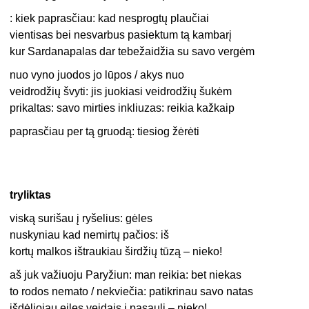
: kiek paprasčiau: kad nesprogtų plaučiai
vientisas bei nesvarbus pasiektum tą kambarį
kur Sardanapalas dar tebežaidžia su savo vergėm
nuo vyno juodos jo lūpos / akys nuo
veidrodžių švyti: jis juokiasi veidrodžių šukėm
prikaltas: savo mirties inkliuzas: reikia kažkaip
paprasčiau per tą gruodą: tiesiog žėrėti
tryliktas
viską surišau į ryšelius: gėles
nuskyniau kad nemirtų pačios: iš
kortų malkos ištraukiau širdžių tūzą – nieko!
aš juk važiuoju Paryžiun: man reikia: bet niekas
to rodos nemato / nekviečia: patikrinau savo natas
išdėliojau eiles veidais į pasaulį – nieko!