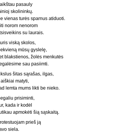
aikštau pasauly
inioj skolininkų.
e vienas turės sparnus atiduoti.
iti norom nenorom
tsisveikins su laurais.
uris viską skolos,
iekvieną mūsų gyslelę,
et blakstienos, žolės menkutės
egalėsime sau pasiimti.
ikslus šitas sąrašas, ilgas,
r aiškiai matyti,
ad lemta mums likti be nieko.
egaliu prisiminti,
ur, kada ir kodėl
utikau apmokėti šią sąskaitą.
rotestuojam prieš ją
avo siela.