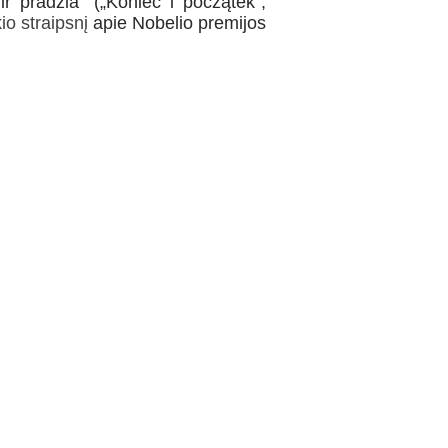
r pradžia“ („Koniec i początek“,
o straipsnį
apie Nobelio premijos