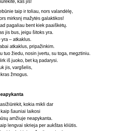
iūrėkite, kas jis!
ebūnie taip ir toliau, nors valandėlę,
ors mirksnį mažytės galaktikos!
ad pagaliau bent kiek paaiškėtų.
as jis bus, jeigu šitoks yra.
 yra – atkaklus.
abai atkaklus, pripažinkim.
u tuo žiedu, nosin įvertu, su toga, megztiniu.
irk iš juoko, bet ką padarysi.
uk jis, vargšelis,
ikras žmogus.
eapykanta
asižiūrėkit, kokia mikli dar
r kaip šauniai laikosi
ūsų amžiuje neapykanta.
aip lengvai skrieja per aukštas kliūtis.