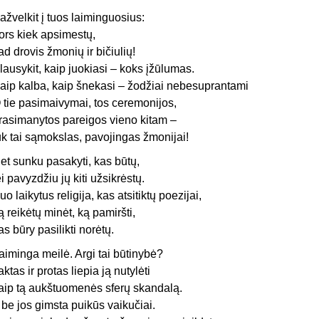
ažvelkit į tuos laiminguosius:
ors kiek apsimestų,
ad drovis žmonių ir bičiulių!
lausykit, kaip juokiasi – koks įžūlumas.
aip kalba, kaip šnekasi – žodžiai nebesuprantami
 tie pasimaivymai, tos ceremonijos,
rasimanytos pareigos vieno kitam –
uk tai sąmokslas, pavojingas žmonijai!
et sunku pasakyti, kas būtų,
ei pavyzdžiu jų kiti užsikrėstų.
uo laikytus religija, kas atsitiktų poezijai,
ą reikėtų minėt, ką pamiršti,
as būry pasilikti norėtų.
aiminga meilė. Argi tai būtinybė?
aktas ir protas liepia ją nutylėti
aip tą aukštuomenės sferų skandalą.
r be jos gimsta puikūs vaikučiai.