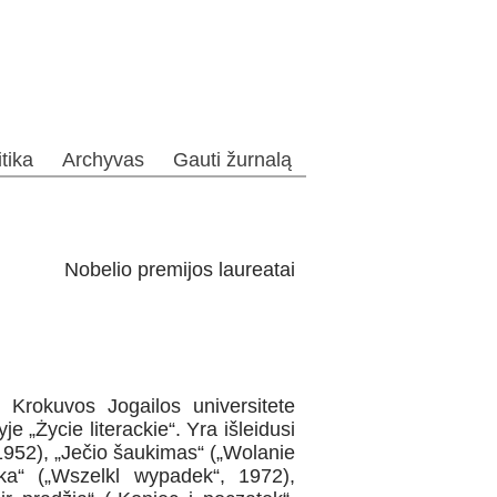
itika
Archyvas
Gauti žurnalą
Nobelio premijos laureatai
rokuvos Jogailos universitete
yje „Życie literackie“. Yra išleidusi
1952), „Ječio šaukimas“ („Wolanie
nka“ („Wszelkl wypadek“, 1972),