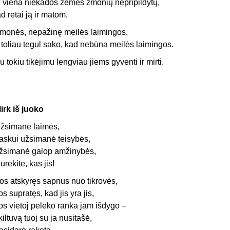
i viena niekados žemės žmonių nepripildytų,
ad retai ją ir matom.
monės, nepažinę meilės laimingos,
r toliau tegul sako, kad nebūna meilės laimingos.
u tokiu tikėjimu lengviau jiems gyventi ir mirti.
irk iš juoko
žsimanė laimės,
askui užsimanė teisybės,
žsimanė galop amžinybės,
iūrėkite, kas jis!
os atskyręs sapnus nuo tikrovės,
os supratęs, kad jis yra jis,
os vietoj peleko ranka jam išdygo –
kiltuvą tuoj su ja nusitašė,