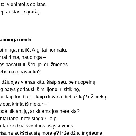
r tai vienintelis daiktas,
eįtrauktas į sąrašą.
aiminga meilė
aiminga meilė. Argi tai normalu,
r tai rimta, naudinga –
as pasauliui iš to, jei du žmonės
ebemato pasaulio?
idžiuojas vienas kitu, šiaip sau, be nuopelnų,
yg patys geriausi iš milijono ir įsitikinę,
ad taip turi būti – kaip dovana, bet už ką? už nieką;
viesa krinta iš niekur –
odėl tik ant jų, ar kitiems jos nereikia?
r tai labai neteisinga? Taip.
r tai žeidžia šventuosius įstatymus,
riauna aukščiausią moralę? Ir žeidžia, ir griauna.