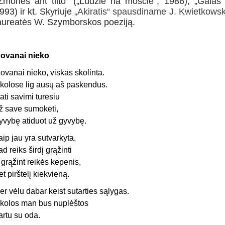
Žmonės ant tilto“ („Ludzie na moście“, 1986), „Galas i
993) ir kt. Skyriuje
„Akiratis“ spausdiname J. Kwietkowski
aureatės W. Szymborskos poeziją.
ovanai nieko
ovanai nieko, viskas skolinta.
kolose lig ausų aš paskendus.
ati savimi turėsiu
ž save sumokėti,
yvybę atiduot už gyvybę.
aip jau yra sutvarkyta,
ad reiks širdį grąžinti
r grąžint reikės kepenis,
et pirštelį kiekvieną.
er vėlu dabar keist sutarties sąlygas.
kolos man bus nuplėštos
artu su oda.