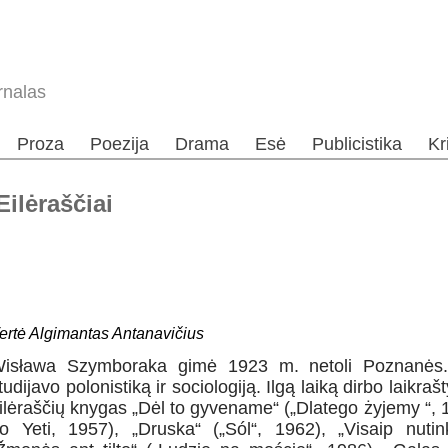
rnalas
Proza
Poezija
Drama
Esė
Publicistika
Kr
ilėraščiai
ertė Algimantas Antanavičius
isława Szymboraka gimė 1923 m. netoli Poznanės. K
tudijavo polonistiką ir sociologiją. Ilgą laiką dirbo laikrašt
ilėraščių knygas „Dėl to gyvename“ („Dlatego żyjemy “, 
o Yeti, 1957), „Druska“ („Sól“, 1962), „Visaip nuti