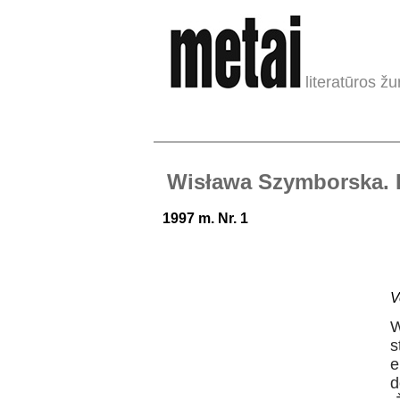
literatūros žu
Wisława Szymborska. E
1997 m. Nr. 1
V
W
s
e
d