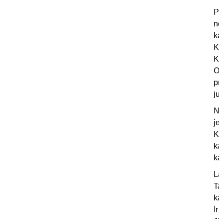
P
n
k
K
K
O
p
j
N
j
K
k
k
L
T
k
I