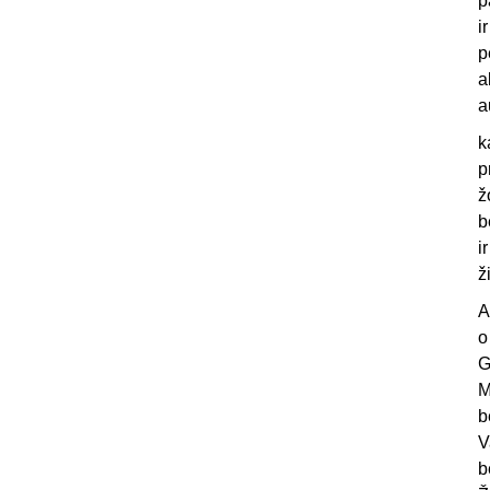
p
i
p
a
a
k
p
ž
b
i
ž
A
o
G
M
b
V
b