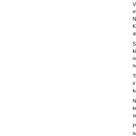
V
m
N
K
a
S
k
n
n
T
i
k
N
k
s
P
s