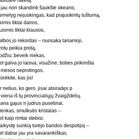
asidarė raketą.
r jau nori skandinti šaukšte okeano,
ernelyg nejuokingas, kad prajuokintų tuštumą,
kimis tiktai dairos,
usimis tiktai klausos,
albos jo rekordas – nuosaka tariamoji,
rotu peikia protą,
odžiu: beveik niekas,
et galva jo laisva, visažinė, būties prikimšta
r mėsos neprotingos,
iūrėkite, kas jis!
r nebus, ko gero. jisai atsiradęs p
 viena iš tų provincialiųjų žvaigždelių.
ana gajus ir judrus pusėtinai.
enkas, smulkutis kristalas –
et kaip rimtai stebisi.
aikystę sunkią turėjo bandos despotijoj –
et dabar jau yra savarankiškas.