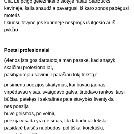
Čia, Leipcigo geležinkelio stotyje rašau StarBucks
kavinėje, šalia snaudžia pavargusi, iš karo zonos pabėgusi
moteris
tikiuosi, tėvynė jos kuprinėje nesprogs iš ilgesio ar iš
pykčio
Poetai profesionalai
(vienos įstaigos darbuotoja man pasakė, kad anąsyk
skaičiau profesionaliai,
pasibjaurėjau savimi ir parašiau tokį tekstą):
prisimenu poezijos skaitymus, kai buvau jaunas
virpėdavau visas, svaigdavo galva, tirtėdavo rankos, tarsi
būčiau patekęs į sakralinės paleistuvybės šventyklą
nes poezija
buvo geismas, po velnių
poezija visada yra geismas, tik dabartiniai tekstai
pasidarė baisūs nuobodos, politiškai korektiški,