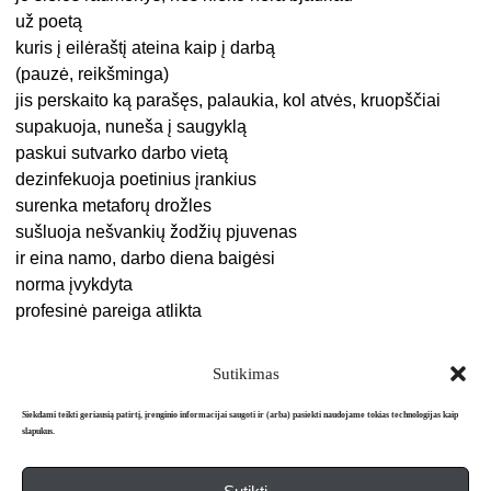
už poetą
kuris į eilėraštį ateina kaip į darbą
(pauzė, reikšminga)
jis perskaito ką parašęs, palaukia, kol atvės, kruopščiai
supakuoja, nuneša į saugyklą
paskui sutvarko darbo vietą
dezinfekuoja poetinius įrankius
surenka metaforų drožles
sušluoja nešvankių žodžių pjuvenas
ir eina namo, darbo diena baigėsi
norma įvykdyta
profesinė pareiga atlikta
Sutikimas
Siekdami teikti geriausią patirtį, įrenginio informacijai saugoti ir (arba) pasiekti naudojame tokias technologijas kaip
slapukus.