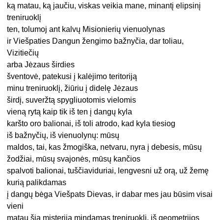
ką matau, ką jaučiu, viskas veikia mane, minantį elipsinį
treniruoklį
ten, tolumoj ant kalvų Misionierių vienuolynas
ir Viešpaties Dangun žengimo bažnyčia, dar toliau,
Vizitiečių
arba Jėzaus širdies
šventovė, patekusi į kalėjimo teritoriją
minu treniruoklį, žiūriu į didelę Jėzaus
širdį, suveržtą spygliuotomis vielomis
vieną rytą kaip tik iš ten į dangų kyla
karšto oro balionai, iš toli atrodo, kad kyla tiesiog
iš bažnyčių, iš vienuolynų: mūsų
maldos, tai, kas žmogiška, netvaru, nyra į debesis, mūsų
žodžiai, mūsų svajonės, mūsų kančios
spalvoti balionai, tuščiaviduriai, lengvesni už orą, už žemę
kurią palikdamas
į dangų bėga Viešpats Dievas, ir dabar mes jau būsim visai
vieni
matau šią misteriją mindamas treniruoklį, iš geometrijos