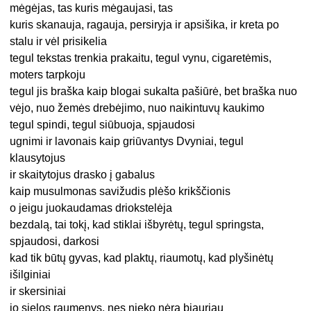
mėgėjas, tas kuris mėgaujasi, tas
kuris skanauja, ragauja, persiryja ir apsišika, ir kreta po
stalu ir vėl prisikelia
tegul tekstas trenkia prakaitu, tegul vynu, cigaretėmis,
moters tarpkoju
tegul jis braška kaip blogai sukalta pašiūrė, bet braška nuo
vėjo, nuo žemės drebėjimo, nuo naikintuvų kaukimo
tegul spindi, tegul siūbuoja, spjaudosi
ugnimi ir lavonais kaip griūvantys Dvyniai, tegul
klausytojus
ir skaitytojus drasko į gabalus
kaip musulmonas savižudis plėšo krikščionis
o jeigu juokaudamas driokstelėja
bezdalą, tai tokį, kad stiklai išbyrėtų, tegul springsta,
spjaudosi, darkosi
kad tik būtų gyvas, kad plaktų, riaumotų, kad plyšinėtų
išilginiai
ir skersiniai
jo sielos raumenys, nes nieko nėra bjauriau