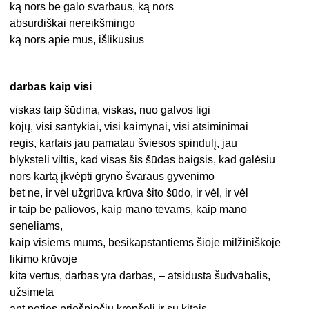
ką nors be galo svarbaus, ką nors
absurdiškai nereikšmingo
ką nors apie mus, išlikusius
darbas kaip visi
viskas taip šūdina, viskas, nuo galvos ligi
kojų, visi santykiai, visi kaimynai, visi atsiminimai
regis, kartais jau pamatau šviesos spindulį, jau
blyksteli viltis, kad visas šis šūdas baigsis, kad galėsiu
nors kartą įkvėpti gryno švaraus gyvenimo
bet ne, ir vėl užgriūva krūva šito šūdo, ir vėl, ir vėl
ir taip be paliovos, kaip mano tėvams, kaip mano
seneliams,
kaip visiems mums, besikapstantiems šioje milžiniškoje
likimo krūvoje
kita vertus, darbas yra darbas, – atsidūsta šūdvabalis,
užsimeta
ant peties priešpiečių krepšelį ir su kitais