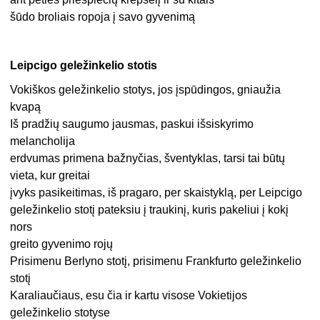
šūdo broliais ropoja į savo gyvenimą
Leipcigo geležinkelio stotis
Vokiškos geležinkelio stotys, jos įspūdingos, gniaužia
kvapą
Iš pradžių saugumo jausmas, paskui išsiskyrimo
melancholija
erdvumas primena bažnyčias, šventyklas, tarsi tai būtų
vieta, kur greitai
įvyks pasikeitimas, iš pragaro, per skaistyklą, per Leipcigo
geležinkelio stotį pateksiu į traukinį, kuris pakeliui į kokį
nors
greito gyvenimo rojų
Prisimenu Berlyno stotį, prisimenu Frankfurto geležinkelio
stotį
Karaliaučiaus, esu čia ir kartu visose Vokietijos
geležinkelio stotyse