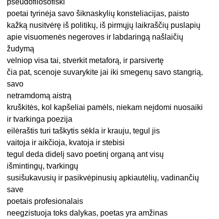
pseudofilosofiški
poetai tyrinėja savo šiknaskylių konsteliacijas, paisto
kažką nusitvėrę iš politikų, iš pirmųjų laikraščių puslapių
apie visuomenės negeroves ir labdaringą našlaičių
žudymą
velniop visa tai, stverkit metaforą, ir parsivertę
čia pat, scenoje suvarykite jai iki smegenų savo stangrią,
savo
netramdomą aistrą
kruškitės, kol kapšeliai pamėls, niekam neįdomi nuosaiki
ir tvarkinga poezija
eilėraštis turi taškytis sėkla ir krauju, tegul jis
vaitoja ir aikčioja, kvatoja ir stebisi
tegul deda didelį savo poetinį organą ant visų
išmintingų, tvarkingų
susišukavusių ir pasikvėpinusių apkiautėlių, vadinančių
save
poetais profesionalais
neegzistuoja toks dalykas, poetas yra amžinas