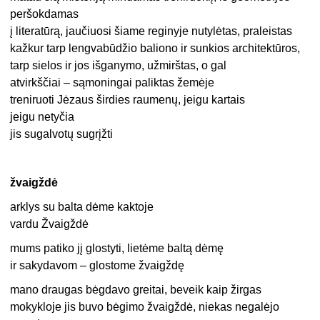
peršokdamas
į literatūrą, jaučiuosi šiame reginyje nutylėtas, praleistas
kažkur tarp lengvabūdžio baliono ir sunkios architektūros,
tarp sielos ir jos išganymo, užmirštas, o gal
atvirkščiai – sąmoningai paliktas žemėje
treniruoti Jėzaus širdies raumenų, jeigu kartais
jeigu netyčia
jis sugalvotų sugrįžti
žvaigždė
arklys su balta dėme kaktoje
vardu Žvaigždė
mums patiko jį glostyti, lietėme baltą dėmę
ir sakydavom – glostome žvaigždę
mano draugas bėgdavo greitai, beveik kaip žirgas
mokykloje jis buvo bėgimo žvaigždė, niekas negalėjo