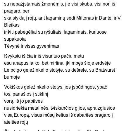
su nepažįstamais žmonėmis, jie visi skuba, visi nori iš
pragaro, per
skaistyklą į rojų, ant lagaminų sėdi Miltonas ir Dantė, ir V.
Bleikas
ir kiti pabėgėliai su ryšuliais, lagaminais, kuriuose
supakuota
Tėvynė ir visas gyvenimas
Išvykstu iš čia ir iš visur tuo pačiu metu
esu anapus laiko, bet mirtinai įklimpęs šioje erdvėje
Leipcigo geležinkelio stotyje, su dešrele, su Bratwurst
burnoje
Vokiškos geležinkelio stotys, jos įspūdingos, ypač
tos, panašios į stiklinį
vorą, iš jo papilvės
nusidriekia metalinės, tviskančios gijos, apraizgiusios
visą Europą, visus mūsų kelius iš dabarties pragaro į
ateities rojų