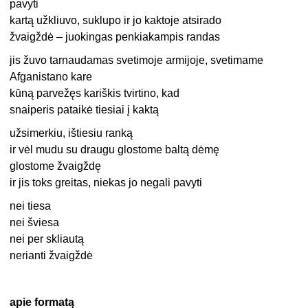
pavyti
kartą užkliuvo, suklupo ir jo kaktoje atsirado
žvaigždė – juokingas penkiakampis randas
jis žuvo tarnaudamas svetimoje armijoje, svetimame
Afganistano kare
kūną parvežęs kariškis tvirtino, kad
snaiperis pataikė tiesiai į kaktą
užsimerkiu, ištiesiu ranką
ir vėl mudu su draugu glostome baltą dėmę
glostome žvaigždę
ir jis toks greitas, niekas jo negali pavyti
nei tiesa
nei šviesa
nei per skliautą
nerianti žvaigždė
apie formatą