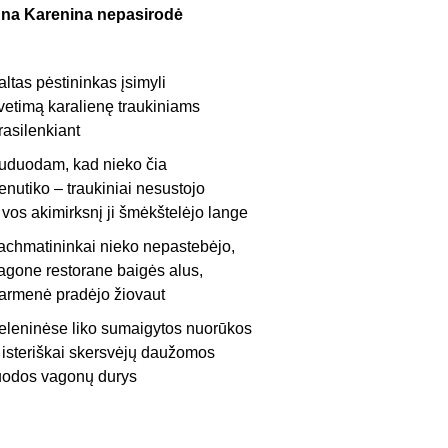
na Karenina nepasirodė
altas pėstininkas įsimyli
vetimą karalienę traukiniams
rasilenkiant
uduodam, kad nieko čia
enutiko – traukiniai nesustojo
r vos akimirksnį ji šmėkštelėjo lange
achmatininkai nieko nepastebėjo,
agone restorane baigės alus,
armenė pradėjo žiovaut
eleninėse liko sumaigytos nuorūkos
r isteriškai skersvėjų daužomos
uodos vagonų durys