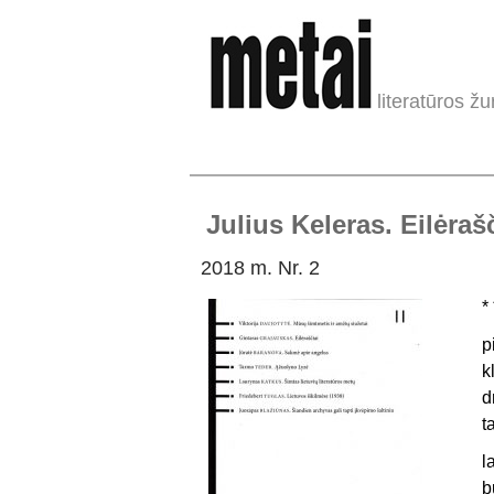
literatūros žu
Julius Keleras. Eilėraš
2018 m. Nr. 2
* 
p
k
d
t
l
b