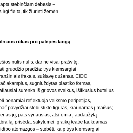
lapta stebinčiam debesis –
is irgi fleita, tik žiūrinti žemėn
ilniaus rūkas pro palėpės langą
ešios nulis nulis, dar ne visai prašvitę,
ati gruodžio pradžia: trys kiemsargiai
ranžiniais frakais, sušlavę duženas, CIDO
tačiakampius, sugniuždytas plastiko formas,
aliausiai surenka iš griovos sveikus, išlikusius butelius
eli benamiai reflektuoja veiksmo peripetijas,
pač pavydžiai stebi stiklo figūras, kraunamas į maišus;
ienas jų, pats vyriausias, atsiremia į apdaužytą
tbrailą, prisėda, sakytumei, graikų teatre laukdamas
idipo atomazgos – stebėti, kaip trys kiemsargiai