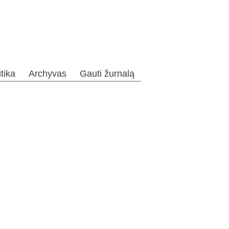
itika
Archyvas
Gauti žurnalą