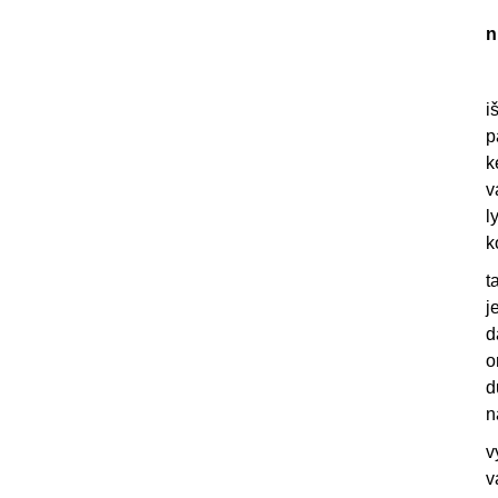
n
i
p
k
v
l
k
t
j
d
o
d
n
v
v