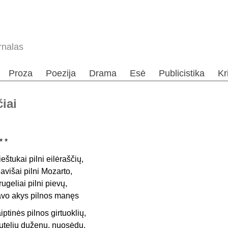
rnalas
Proza
Poezija
Drama
Esė
Publicistika
Kr
čiai
* *
ieštukai pilni eilėraščių,
lavišai pilni Mozarto,
rugeliai pilni pievų,
avo akys pilnos manęs
aiptinės pilnos girtuoklių,
utelių duženų, nuosėdų,