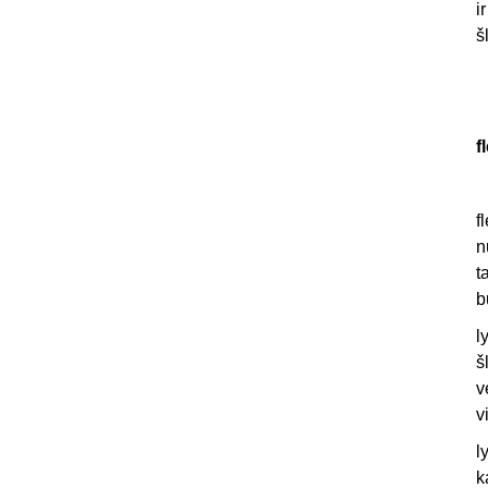
i
š
f
f
n
t
b
l
š
v
v
l
k