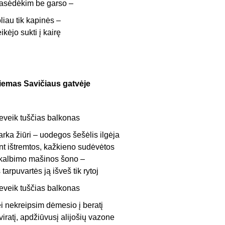
asėdėkim be garso –
oliau tik kapinės –
eikėjo sukti į kairę
iemas Savičiaus gatvėje
eveik tuščias balkonas
arka žiūri – uodegos šešėlis ilgėja
nt ištremtos, kažkieno sudėvėtos
kalbimo mašinos šono –
š tarpuvartės ją išveš tik rytoj
eveik tuščias balkonas
ei nekreipsim dėmesio į beratį
viratį, apdžiūvusį alijošių vazone