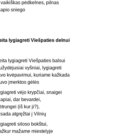
r vaikiškas pėdkelnes, pilnas
lapio sniego
leita lygiagreti Viešpaties delnui
leita lygiagreti Viešpaties balsui
užydėjusiai vyšniai, lygiagreti
avo kvėpavimui, kuriame kažkada
uvo įmerktos gėlės
ygiagreti vėjo krypčiai, snaigei
lapiai, dar bevardei,
ėtrungei (iš kur ji?),
isada atgręžtai į Vilnių
ygiagreti siloso bokštui,
ažkur mažame miestelyje