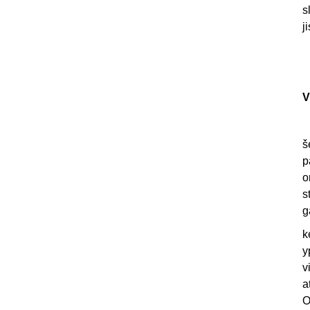
s
j
V
š
p
o
s
g
k
y
v
a
O