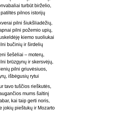
onvabaliai turbūt birželio,
 patiltės pilnos istorijų
kverai pilni šiukšliadėžių,
apnai pilni požemio upių,
uskeldėję kiemo suoliukai
ilni bučinių ir širdelių
eni šešėliai – moterų,
ilni brūzgynų ir skersvėjų,
ienių pilni griuvėsiuos,
yrų, išbėgusių rytui
ur tavo tuščios rieškutės,
augančios mums šaltinį
abar, kai taip gerti noris,
e jokių pieštukų ir Mozarto