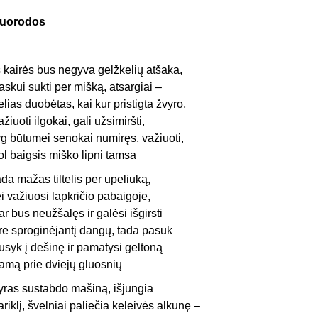
uorodos
š kairės bus negyva gelžkelių atšaka,
askui sukti per mišką, atsargiai –
elias duobėtas, kai kur pristigta žvyro,
ažiuoti ilgokai, gali užsimiršti,
yg būtumei senokai numiręs, važiuoti,
ol baigsis miško lipni tamsa
ada mažas tiltelis per upeliuką,
ei važiuosi lapkričio pabaigoje,
ar bus neužšalęs ir galėsi išgirsti
re sproginėjantį dangų, tada pasuk
usyk į dešinę ir pamatysi geltoną
amą prie dviejų gluosnių
yras sustabdo mašiną, išjungia
ariklį, švelniai paliečia keleivės alkūnę –