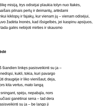
tlikę misiją, trys odisėjai plaukia tolyn nuo Itakės,
aišais pilnais perlų ir deimantų, artėdami
inkui kiklopų ir fajakų, kur vienam jų – vienam odisėjui,
uvo žadėta Inonės, kad išsigelbės, jei kaspinu apsijuos,
 tada galės nebijoti mirties ir skausmo
ėdė
š šiandien linkęs pasisveikinti su ja –
i nedrąsi, kukli, tokia, kuri pavargo
ūti draugėje ir liko vienišaut, deja,
ors kita vertus, mato langą
 sningant, spėju, nepabąla, nors
aučiasi ganėtinai sena – tad dera
asisveikinti su ja – be lango ji