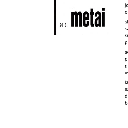
j
o
s
s
s
p
s
p
p
v
k
s
d
b