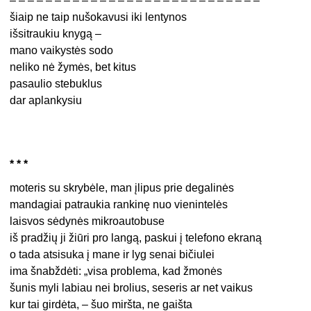
– – – – – – – – – – – – – – – – – – – – – – – – – – – –
šiaip ne taip nušokavusi iki lentynos
išsitraukiu knygą –
mano vaikystės sodo
neliko nė žymės, bet kitus
pasaulio stebuklus
dar aplankysiu
* * *
moteris su skrybėle, man įlipus prie degalinės
mandagiai patraukia rankinę nuo vienintelės
laisvos sėdynės mikroautobuse
iš pradžių ji žiūri pro langą, paskui į telefono ekraną
o tada atsisuka į mane ir lyg senai bičiulei
ima šnabždėti: „visa problema, kad žmonės
šunis myli labiau nei brolius, seseris ar net vaikus
kur tai girdėta, – šuo miršta, ne gaišta