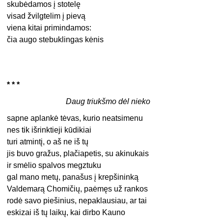
skubėdamos į stotelę
visad žvilgtelim į pievą
viena kitai primindamos:
čia augo stebuklingas kėnis
* * *
Daug triukšmo dėl nieko
sapne aplankė tėvas, kurio neatsimenu
nes tik išrinktieji kūdikiai
turi atmintį, o aš ne iš tų
jis buvo gražus, plačiapetis, su akinukais
ir smėlio spalvos megztuku
gal mano metų, panašus į krepšininką
Valdemarą Chomičių, paėmęs už rankos
rodė savo piešinius, nepaklausiau, ar tai
eskizai iš tų laikų, kai dirbo Kauno