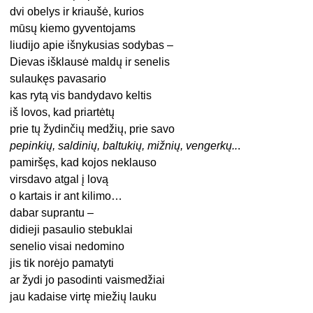
dvi obelys ir kriaušė, kurios
mūsų kiemo gyventojams
liudijo apie išnykusias sodybas –
Dievas išklausė maldų ir senelis
sulaukęs pavasario
kas rytą vis bandydavo keltis
iš lovos, kad priartėtų
prie tų žydinčių medžių, prie savo
pepinkių, saldinių, baltukių, mižnių, vengerkų..
.
pamiršęs, kad kojos neklauso
virsdavo atgal į lovą
o kartais ir ant kilimo…
dabar suprantu –
didieji pasaulio stebuklai
senelio visai nedomino
jis tik norėjo pamatyti
ar žydi jo pasodinti vaismedžiai
jau kadaise virtę miežių lauku