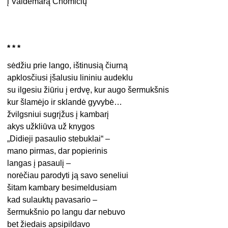
į Valdemarą Chomičių
* * *
sėdžiu prie lango, ištinusią čiurną
apklosčiusi įšalusiu lininiu audeklu
su ilgesiu žiūriu į erdvę, kur augo šermukšnis
kur šlamėjo ir sklandė gyvybė…
žvilgsniui sugrįžus į kambarį
akys užkliūva už knygos
„Didieji pasaulio stebuklai“ –
mano pirmas, dar popierinis
langas į pasaulį –
norėčiau parodyti ją savo seneliui
šitam kambary besimeldusiam
kad sulauktų pavasario –
šermukšnio po langu dar nebuvo
bet žiedais apsipildavo