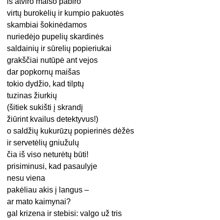
iš atviro maišo pabiro
virtų burokėlių ir kumpio pakuotės
skambiai šokinėdamos
nuriedėjo pupelių skardinės
saldainių ir sūrelių popieriukai
grakščiai nutūpė ant vejos
dar popkornų maišas
tokio dydžio, kad tilptų
tuzinas žiurkių
(šitiek sukišti į skrandį
žiūrint kvailus detektyvus!)
o saldžių kukurūzų popierinės dėžės
ir servetėlių gniužulų
čia iš viso neturėtų būti!
prisiminusi, kad pasaulyje
nesu viena
pakėliau akis į langus –
ar mato kaimynai?
gal krizena ir stebisi: valgo už tris