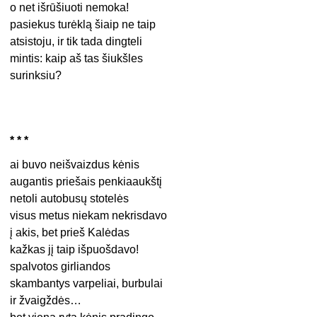
o net išrūšiuoti nemoka!
pasiekus turėklą šiaip ne taip
atsistoju, ir tik tada dingteli
mintis: kaip aš tas šiukšles
surinksiu?
* * *
ai buvo neišvaizdus kėnis
augantis priešais penkiaaukštį
netoli autobusų stotelės
visus metus niekam nekrisdavo
į akis, bet prieš Kalėdas
kažkas jį taip išpuošdavo!
spalvotos girliandos
skambantys varpeliai, burbulai
ir žvaigždės…