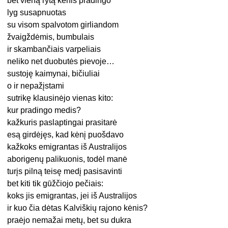
bet vieną rytą kėnis pradingo
lyg susapnuotas
su visom spalvotom girliandom
žvaigždėmis, bumbulais
ir skambančiais varpeliais
neliko net duobutės pievoje…
sustoję kaimynai, bičiuliai
o ir nepažįstami
sutrikę klausinėjo vienas kito:
kur pradingo medis?
kažkuris paslaptingai prasitarė
esą girdėjęs, kad kėnį puošdavo
kažkoks emigrantas iš Australijos
aborigenų palikuonis, todėl manė
turįs pilną teisę medį pasisavinti
bet kiti tik gūžčiojo pečiais:
koks jis emigrantas, jei iš Australijos
ir kuo čia dėtas Kalviškių rajono kėnis?
praėjo nemažai metų, bet su dukra