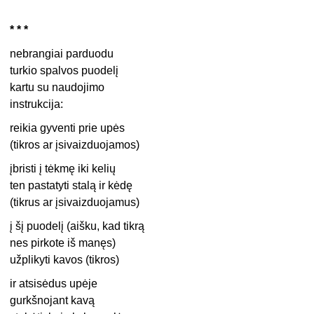
* * *
nebrangiai parduodu
turkio spalvos puodelį
kartu su naudojimo
instrukcija:
reikia gyventi prie upės
(tikros ar įsivaizduojamos)
įbristi į tėkmę iki kelių
ten pastatyti stalą ir kėdę
(tikrus ar įsivaizduojamus)
į šį puodelį (aišku, kad tikrą
nes pirkote iš manęs)
užplikyti kavos (tikros)
ir atsisėdus upėje
gurkšnojant kavą