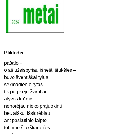
Plikledis
pašalo –
o aš užsispyriau išnešti šiukšles –
buvo šventiškai tylus
sekmadienio rytas
tik purpsėjo žvirbliai
alyvos krūme
nenorėjau nieko prajuokinti
bet, aišku, išsidrėbiau
ant paskutinio laipto
toli nuo šiukšliadėžės