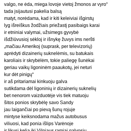
valgo, ne ėda, miega lovoje vietoj žmonos ar vyro“
tada įsijautusi pakelia balsą
matyt, norėdama, kad ir kiti keleiviai išgirstų
lyg išreiškus žodžiais priežastį pasibaigs karai
ir etniniai valymai, užsimegs gyvybė
išdžiūvusioj sėkloj ir išnykę žuvys ims neršti
„mačiau Amerikoj (suprask, per televizorių)
aprėdyti dizainerių suknelėmis, su batukais
karoliais ir skrybėlėm, tokie paliegę šunėkai
geriau vaikų ligoninėm paaukotų, jei neturi
kur dėt pinigų“
ir aš pritariamai kinkuoju galva
sutikdama dėl ligoninių ir dizainerių suknelių
bet nenorom vaizduotėje vis tiek matuoju
šitos ponios skrybėlę savo Sandy
jau laigančiai po pievą šunų rojuje
mintyse keiksnodama mažus autobusus
viliuosi, kad ponia išlips Varėnoje
ir likusį kelią iki Vilniaus ramiai galvosiu