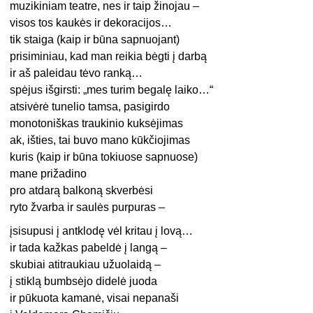
muzikiniam teatre, nes ir taip žinojau –
visos tos kaukės ir dekoracijos…
tik staiga (kaip ir būna sapnuojant)
prisiminiau, kad man reikia bėgti į darbą
ir aš paleidau tėvo ranką…
spėjus išgirsti: „mes turim begalę laiko…“
atsivėrė tunelio tamsa, pasigirdo
monotoniškas traukinio kuksėjimas
ak, išties, tai buvo mano kūkčiojimas
kuris (kaip ir būna tokiuose sapnuose)
mane prižadino
pro atdarą balkoną skverbėsi
ryto žvarba ir saulės purpuras –
įsisupusi į antklodę vėl kritau į lovą…
ir tada kažkas pabeldė į langą –
skubiai atitraukiau užuolaidą –
į stiklą bumbsėjo didelė juoda
ir pūkuota kamanė, visai nepanaši