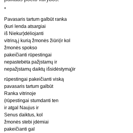
*
Pavasaris tartum galbūt ranka
(kuri lenda atsargiai
iš Niekur)dėliojanti
vitriną,į kurią žmonės žiūri(ir kol
žmonės spokso
pakeičianti rūpestingai
nepastebėta pažįstamų ir
nepažįstamų daiktų išsidėstymą)ir
rūpestingai pakeičianti viską
pavasaris tartum galbūt
Ranka vitrinoje
(rūpestingai stumdanti ten
ir atgal Naujus ir
Senus daiktus, kol
žmonės stebi įdėmiai
pakeičianti gal