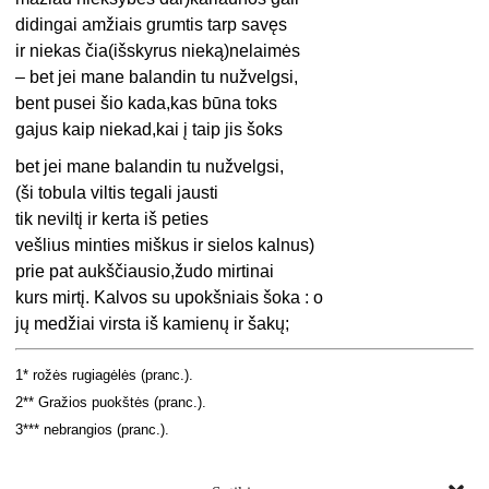
didingai amžiais grumtis tarp savęs
ir niekas čia(išskyrus nieką)nelaimės
– bet jei mane balandin tu nužvelgsi,
bent pusei šio kada,kas būna toks
gajus kaip niekad,kai į taip jis šoks
bet jei mane balandin tu nužvelgsi,
(ši tobula viltis tegali jausti
tik neviltį ir kerta iš peties
vešlius minties miškus ir sielos kalnus)
prie pat aukščiausio,žudo mirtinai
kurs mirtį. Kalvos su upokšniais šoka : o
jų medžiai virsta iš kamienų ir šakų;
1* rožės rugiagėlės (pranc.).
2** Gražios puokštės (pranc.).
3*** nebrangios (pranc.).