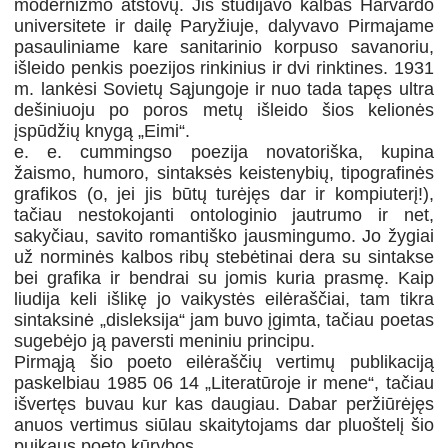
modernizmo atstovų. Jis studijavo kalbas Harvardo
universitete ir dailę Paryžiuje, dalyvavo Pirmajame
pasauliniame kare sanitarinio korpuso savanoriu,
išleido penkis poezijos rinkinius ir dvi rinktines. 1931
m. lankėsi Sovietų Sąjungoje ir nuo tada tapęs ultra
dešiniuoju po poros metų išleido šios kelionės
įspūdžių knygą „Eimi“.
e. e. cummingso poezija novatoriška, kupina
žaismo, humoro, sintaksės keistenybių, tipografinės
grafikos (o, jei jis būtų turėjęs dar ir kompiuterį!),
tačiau nestokojanti ontologinio jautrumo ir net,
sakyčiau, savito romantiško jausmingumo. Jo žygiai
už norminės kalbos ribų stebėtinai dera su sintakse
bei grafika ir bendrai su jomis kuria prasmę. Kaip
liudija keli išlikę jo vaikystės eilėraščiai, tam tikra
sintaksinė „disleksija“ jam buvo įgimta, tačiau poetas
sugebėjo ją paversti meniniu principu.
Pirmąją šio poeto eilėraščių vertimų publikaciją
paskelbiau 1985 06 14 „Literatūroje ir mene“, tačiau
išvertęs buvau kur kas daugiau. Dabar peržiūrėjęs
anuos vertimus siūlau skaitytojams dar pluoštelį šio
puikaus poeto kūrybos.