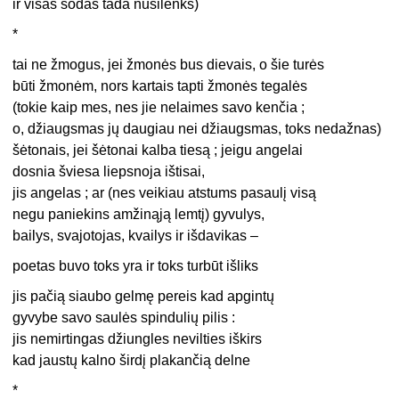
ir visas sodas tada nusilenks)
*
tai ne žmogus, jei žmonės bus dievais, o šie turės
būti žmonėm, nors kartais tapti žmonės tegalės
(tokie kaip mes, nes jie nelaimes savo kenčia ;
o, džiaugsmas jų daugiau nei džiaugsmas, toks nedažnas)
šėtonais, jei šėtonai kalba tiesą ; jeigu angelai
dosnia šviesa liepsnoja ištisai,
jis angelas ; ar (nes veikiau atstums pasaulį visą
negu paniekins amžinąją lemtį) gyvulys,
bailys, svajotojas, kvailys ir išdavikas –
poetas buvo toks yra ir toks turbūt išliks
jis pačią siaubo gelmę pereis kad apgintų
gyvybe savo saulės spindulių pilis :
jis nemirtingas džiungles nevilties iškirs
kad jaustų kalno širdį plakančią delne
*