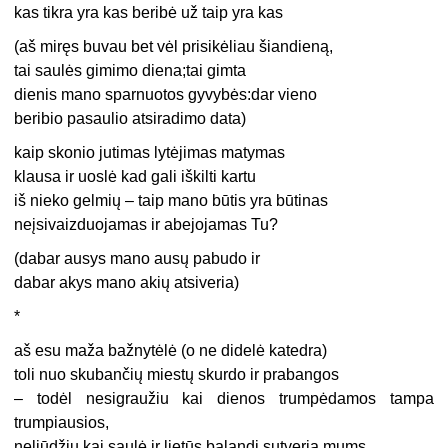
kas tikra yra kas beribė už taip yra kas
(aš miręs buvau bet vėl prisikėliau šiandieną,
tai saulės gimimo diena;tai gimta
dienis mano sparnuotos gyvybės:dar vieno
beribio pasaulio atsiradimo data)
kaip skonio jutimas lytėjimas matymas
klausa ir uoslė kad gali iškilti kartu
iš nieko gelmių – taip mano būtis yra būtinas
neįsivaizduojamas ir abejojamas Tu?
(dabar ausys mano ausų pabudo ir
dabar akys mano akių atsiveria)
*
aš esu maža bažnytėlė (o ne didelė katedra)
toli nuo skubančių miestų skurdo ir prabangos
– todėl nesigraužiu kai dienos trumpėdamos tampa
trumpiausios,
neliūdžiu kai saulė ir lietūs balandį sutveria mums