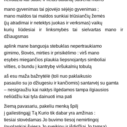
mano gyvenimas tai pjovėjo sėjėjo gyvenimas ;
mano maldos tai maldos sunkiai triūsiančių žemės
(jų atradimai ir netektys juokas ir verksmas) vaikų
kurių liūdesiai ir linksmybės tai sielvartas mano ir
džiaugsmas
aplink mane banguoja stebuklas nepertraukiamo
gimimo, šlovės, mirties ir prisikėlimo : virš mano
esybės miegančios plaukia liepsnojantys simboliai
vilties, o bundu į kantrybę viršukalnių tobulą
aš esu maža bažnytėlė (toli nuo paklaikusio
pasaulio su jo džiugesiu ir kančiomis) santarvėj su gamta
– nesigraužiu kai naktys ilgėdamos tampa ilgiausios
neliūdžiu kai tyla dainuoti ima pati
žiemą pavasariu, pakeliu menką špilį
į gailestingąjį Tą Kurio tik dabar yra amžinas :
tiesiai stovėdamas Jo buvimo tiesoj nemirtingoj
(nuolankiai šviesą Jo sveikinu ir išdidžiai Jo tamsą)