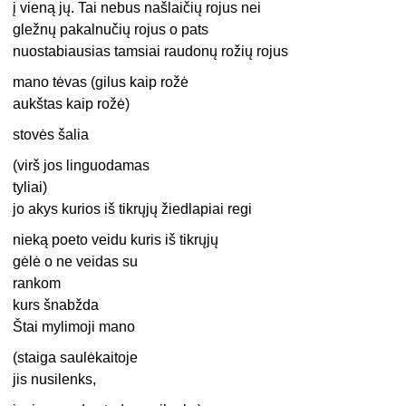
į vieną jų. Tai nebus našlaičių rojus nei
gležnų pakalnučių rojus o pats
nuostabiausias tamsiai raudonų rožių rojus
mano tėvas (gilus kaip rožė
aukštas kaip rožė)
stovės šalia
(virš jos linguodamas
tyliai)
jo akys kurios iš tikrųjų žiedlapiai regi
nieką poeto veidu kuris iš tikrųjų
gėlė o ne veidas su
rankom
kurs šnabžda
Štai mylimoji mano
(staiga saulėkaitoje
jis nusilenks,