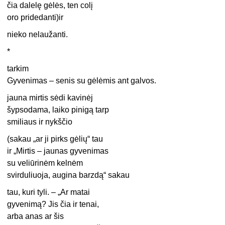
čia dalelę gėlės, ten colį
oro pridedanti)ir
nieko nelaužanti.
*
tarkim
Gyvenimas – senis su gėlėmis ant galvos.
jauna mirtis sėdi kavinėj
šypsodama, laiko pinigą tarp
smiliaus ir nykščio
(sakau „ar ji pirks gėlių“ tau
ir „Mirtis – jaunas gyvenimas
su veliūrinėm kelnėm
svirduliuoja, augina barzdą“ sakau
tau, kuri tyli. – „Ar matai
gyvenimą? Jis čia ir tenai,
arba anas ar šis