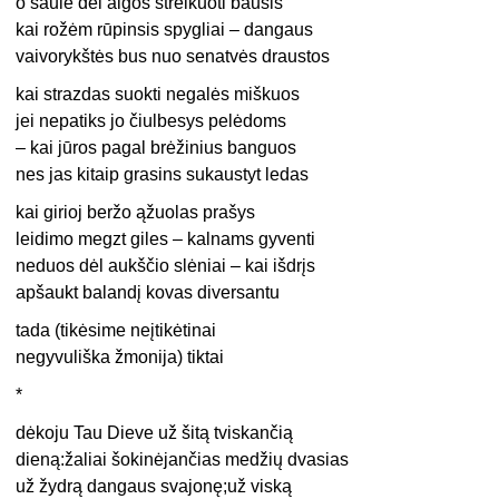
o saulė dėl algos streikuoti bausis
kai rožėm rūpinsis spygliai – dangaus
vaivorykštės bus nuo senatvės draustos
kai strazdas suokti negalės miškuos
jei nepatiks jo čiulbesys pelėdoms
– kai jūros pagal brėžinius banguos
nes jas kitaip grasins sukaustyt ledas
kai girioj beržo ąžuolas prašys
leidimo megzt giles – kalnams gyventi
neduos dėl aukščio slėniai – kai išdrįs
apšaukt balandį kovas diversantu
tada (tikėsime neįtikėtinai
negyvuliška žmonija) tiktai
*
dėkoju Tau Dieve už šitą tviskančią
dieną:žaliai šokinėjančias medžių dvasias
už žydrą dangaus svajonę;už viską