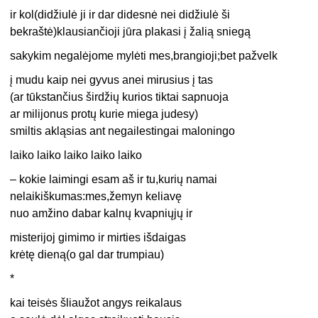
ir kol(didžiulė ji ir dar didesnė nei didžiulė ši
bekraštė)klausiančioji jūra plakasi į žalią sniegą
sakykim negalėjome mylėti mes,brangioji;bet pažvelk
į mudu kaip nei gyvus anei mirusius į tas
(ar tūkstančius širdžių kurios tiktai sapnuoja
ar milijonus protų kurie miega judesy)
smiltis akląsias ant negailestingai maloningo
laiko laiko laiko laiko laiko
– kokie laimingi esam aš ir tu,kurių namai
nelaikiškumas:mes,žemyn keliavę
nuo amžino dabar kalnų kvapniųjų ir
misterijoj gimimo ir mirties išdaigas
krėtę dieną(o gal dar trumpiau)
*
kai teisės šliaužot angys reikalaus