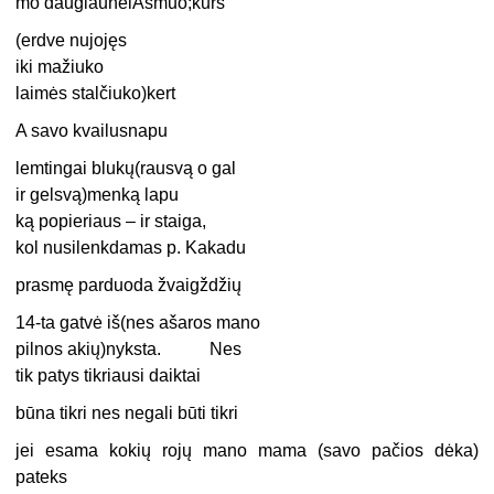
mo daugiauneiAsmuo;kurs
(erdve nujojęs
iki mažiuko
laimės stalčiuko)kert
A savo kvailusnapu
lemtingai blukų(rausvą o gal
ir gelsvą)menką lapu
ką popieriaus – ir staiga,
kol nusilenkdamas p. Kakadu
prasmę parduoda žvaigždžių
14-ta gatvė iš(nes ašaros mano
pilnos akių)nyksta. Nes
tik patys tikriausi daiktai
būna tikri nes negali būti tikri
jei esama kokių rojų mano mama (savo pačios dėka)
pateks