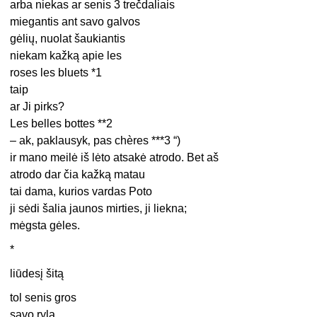
arba niekas ar senis 3 trečdaliais
miegantis ant savo galvos
gėlių, nuolat šaukiantis
niekam kažką apie les
roses les bluets *1
taip
ar Ji pirks?
Les belles bottes **2
– ak, paklausyk‚ pas chères ***3 “)
ir mano meilė iš lėto atsakė atrodo. Bet aš
atrodo dar čia kažką matau
tai dama, kurios vardas Poto
ji sėdi šalia jaunos mirties, ji liekna;
mėgsta gėles.
*
liūdesį šitą
tol senis gros
savo ryla