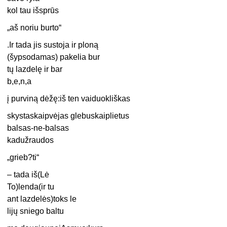
kol tau išsprūs
„aš noriu burto“
.Ir tada jis sustoja ir ploną
(šypsodamas) pakelia bur
tų lazdelę ir bar
b,e,n,a
į purviną dėžę:iš ten vaiduokliškas
skystaskaipvėjas glebuskaiplietus
balsas-ne-balsas
kadužraudos
„grieb?ti“
– tada iš(Lė
To)lenda(ir tu
ant lazdelės)toks le
lijų sniego baltu