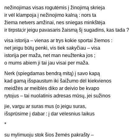
nežinojimas visas rogutėmis į žinojimą skrieja
ir vėl klampoja į nežinojimo kalną : nors ta
žiema netvers amžinai, nes sniegas minkštėja
ir tirpsta;ir jeigu pavasaris žaismą šį sugadins, kas tada ?
visa istorija – vienas ar trys kokie sportai žiemos :
net jeigu būtų penki, vis tiek sakyčiau – visa
istorija per maža, net man neužtenka jos ;
o mums abiem ji tai jau visai per maža.
Nerk (spiegdamas bendrą mitą) į savo kapą
kad gamą išspaustum iki šaižumo dėl kiekvienos
meidžės ar meiblės diko ar deivio be kvapo
rytojus – tai nuolatinis adresas mūsų, jei sužinos
jie, vargu ar suras mus (o jeigu suras,
išsprūsime į dabar : į dar vėlesnius laikus
*
su mylimuoju stok šios žemės pakrašty –