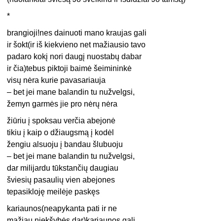
*
brangioji!nes dainuoti mano kraujas gali
ir šokt(ir iš kiekvieno net mažiausio tavo
padaro kokį nori daugį nuostabų dabar
ir čia)tebus piktoji baimė šeimininkė
visų nėra kurie pavasariauja
– bet jei mane balandin tu nužvelgsi,
žemyn garmės jie pro nėrų nėra
žiūriu į spoksau verčia abejonė
tikiu į kaip o džiaugsmą į kodėl
žengiu alsuoju į bandau šlubuoju
– bet jei mane balandin tu nužvelgsi,
dar milijardu tūkstančių daugiau
šviesių pasaulių vien abejones
tepasikloję meilėje paskęs
kariaunos(neapykanta pati ir ne
mažiau niekšybės dar)kariaunos gali