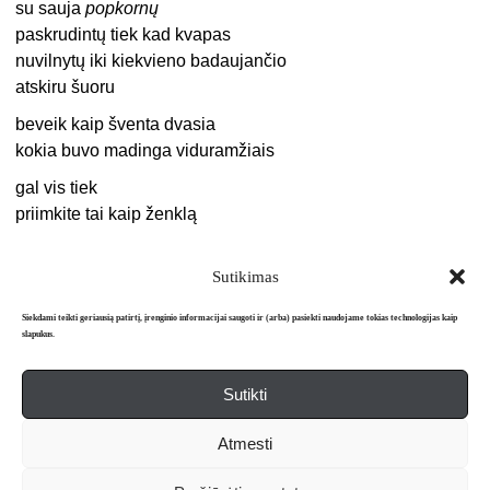
su sauja
popkornų
paskrudintų tiek kad kvapas
nuvilnytų iki kiekvieno badaujančio
atskiru šuoru
beveik kaip šventa dvasia
kokia buvo madinga viduramžiais
gal vis tiek
priimkite tai kaip ženklą
Sutikimas
Siekdami teikti geriausią patirtį, įrenginio informacijai saugoti ir (arba) pasiekti naudojame tokias technologijas kaip
slapukus.
Sutikti
Apie mus
Redakcija
Prenumerata
Atmesti
Literatūros mėnraštis „Metai“ © 2026. Leidžiamas nuo 1991 m.