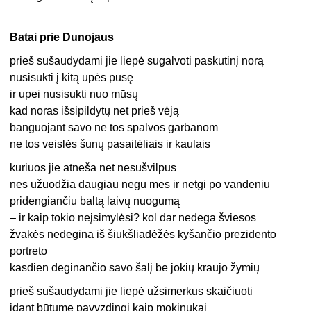
Batai prie Dunojaus
prieš sušaudydami jie liepė sugalvoti paskutinį norą
nusisukti į kitą upės pusę
ir upei nusisukti nuo mūsų
kad noras išsipildytų net prieš vėją
banguojant savo ne tos spalvos garbanom
ne tos veislės šunų pasaitėliais ir kaulais
kuriuos jie atneša net nesušvilpus
nes užuodžia daugiau negu mes ir netgi po vandeniu
pridengiančiu baltą laivų nuogumą
– ir kaip tokio neįsimylėsi? kol dar nedega šviesos
žvakės nedegina iš šiukšliadėžės kyšančio prezidento
portreto
kasdien deginančio savo šalį be jokių kraujo žymių
prieš sušaudydami jie liepė užsimerkus skaičiuoti
idant būtume pavyzdingi kaip mokinukai