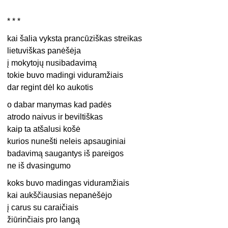
* * *
kai šalia vyksta prancūziškas streikas
lietuviškas panėšėja
į mokytojų nusibadavimą
tokie buvo madingi viduramžiais
dar regint dėl ko aukotis
o dabar manymas kad padės
atrodo naivus ir beviltiškas
kaip ta atšalusi košė
kurios nunešti neleis apsauginiai
badavimą saugantys iš pareigos
ne iš dvasingumo
koks buvo madingas viduramžiais
kai aukščiausias nepanėšėjo
į carus su caraičiais
žiūrinčiais pro langą