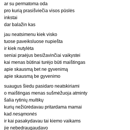
ar su permatoma oda
pro kurią prasišviečia visos pūslės
inkstai
dar balažin kas
jau neatsimenu kiek visko
tuose paveiksluose nupiešta
ir kiek nutylėta
seniai praėjus besižavinčiai vaikystei
kai menas būtinai turėjo būti maištingas
apie skausmą bet ne gyvenimą
apie skausmą be gyvenimo
suaugus šiedu pasidaro neatskiriami
o maištingas menas sušmėžuoja atminty
šalia rytinių
multikų
kurių nežiūrėdavau pritardama mamai
kad
nesąmonės
ir kai pasakydavau tai kiemo vaikams
jie nebedraugaudavo