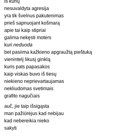
iš kurių
nesuvaldyta agresija
yra tik švelnus pakutenimas
prieš sapnuojant košmarą
apie tai kaip stipriai
galima nekęsti moters
kuri
neduoda
bet pasiima kažkieno apgraužtą pieštuką
vienintelį likusį ginklą
kuris pats papasakos
kaip viskas buvo iš tiesų
niekieno neprievartaujamas
nekliudomas svetimais
grafito nagučiais
auč, jie taip išsigąsta
man pažiūrėjus kad nebijau
kad nebereikia nieko
sakyti