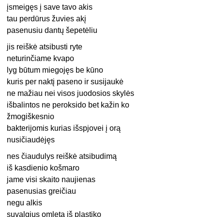
įsmeigęs į save tavo akis
tau perdūrus žuvies akį
pasenusiu dantų šepetėliu
jis reiškė atsibusti ryte
neturinčiame kvapo
lyg būtum miegojęs be kūno
kuris per naktį paseno ir susijaukė
ne mažiau nei visos juodosios skylės
išbalintos ne peroksido bet kažin ko
žmogiškesnio
bakterijomis kurias išspjovei į orą
nusičiaudėjęs
nes čiaudulys reiškė atsibudimą
iš kasdienio košmaro
jame visi skaito naujienas
pasenusias greičiau
negu alkis
suvalgius omletą iš plastiko