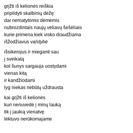
grįžti iš kelionės reiškia
pripildyti skalbinių dėžę
dar nematytomis dėmėmis
nubrozdintais naujų vėliavų šešėliais
kurie primena kiek visko draudžiama
išžodžiavus
valstybė
išsikerojus ir mieganti sau
į sveikatą
kol šunys sargauja uostydami
vienas kitą
ir kandžiodami
lyg niekas nebūtų uždrausta
kai grįžti iš kelionės
kuri nenuvedė į minų lauką
tik į jaukią vienatvę
lėktuvo nerūkomajame