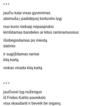
* * *
jaučiu kaip visas gyvenimas
atsimuša į padidėjusį kortizolio lygį
nuo kurio niekaip nepaspruksi
kimšdamas bandeles ar kitus raminamuosius
išsibėgiodamas po miestą
dalimis
ir sugrįždamas ramiai
kitą kartą
viskas visada kitą kartą
* * *
jaučiuosi lyg nužengus
iš Fridos Kahlo paveikslo
visa skaudanti ir beveik be organų