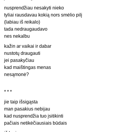
nusprendžiau nesakyti nieko
tyliai rausdavau kokią nors smėlio pilį
(labiau iš reikalo)
tada nedraugaudavo
nes nekalbu
kažin ar vaikai ir dabar
nustotų draugauti
jei pasakyčiau
kad maištingas menas
nesąmonė?
* * *
jie taip išsigąsta
man pasakius nebijau
kad nusprendžia tuo įsitikinti
pačiais netikėčiausiais būdais