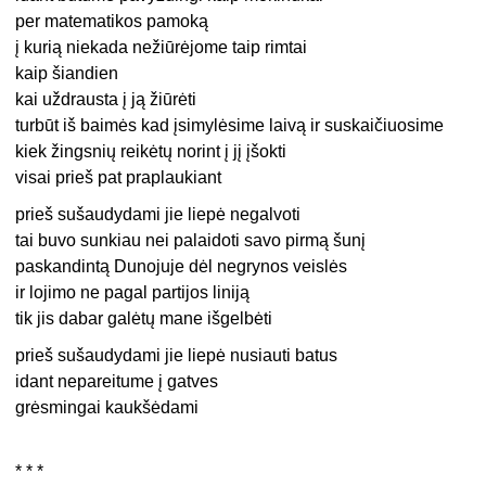
per matematikos pamoką
į kurią niekada nežiūrėjome taip rimtai
kaip šiandien
kai uždrausta į ją žiūrėti
turbūt iš baimės kad įsimylėsime laivą ir suskaičiuosime
kiek žingsnių reikėtų norint į jį įšokti
visai prieš pat praplaukiant
prieš sušaudydami jie liepė negalvoti
tai buvo sunkiau nei palaidoti savo pirmą šunį
paskandintą Dunojuje dėl negrynos veislės
ir lojimo ne pagal partijos liniją
tik jis dabar galėtų mane išgelbėti
prieš sušaudydami jie liepė nusiauti batus
idant nepareitume į gatves
grėsmingai kaukšėdami
* * *