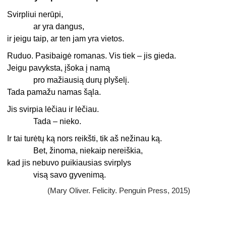
Svirpliui nerūpi,
ar yra dangus,
ir jeigu taip, ar ten jam yra vietos.
Ruduo. Pasibaigė romanas. Vis tiek – jis gieda.
Jeigu pavyksta, įšoka į namą
pro mažiausią durų plyšelį.
Tada pamažu namas šąla.
Jis svirpia lėčiau ir lėčiau.
Tada – nieko.
Ir tai turėtų ką nors reikšti, tik aš nežinau ką.
Bet, žinoma, niekaip nereiškia,
kad jis nebuvo puikiausias svirplys
visą savo gyvenimą.
(Mary Oliver. Felicity. Penguin Press, 2015)