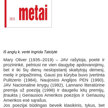
Iš anglų k. vertė Ingrida Tatolytė
Mary Oliver (1935–2019) – JAV rašytoja, poetė ir
prozininkė, pelniusi ne vien daugybę apdovanojimų,
bet ir iki šių dienų neslopstantį skaitytojų dėmesį,
meilę ir pripažinimą. Gausi jos kūryba buvo įvertinta
Pulitzerio (1984), Naujosios Anglijos PEN (1990),
JAV Nacionaline knygų (1992), Lannano literatūrine
premija už poeziją (1998) ir daugeliu kitų premijų,
įtraukta į Geriausios Amerikos poezijos ir Geriausių
Amerikos esė sąrašus.
Jos poezijai būdingas beveik klasikinis, tykus, bet