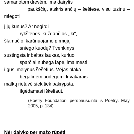
samanotom drevėm, ima dairytis
paukščių, atskrisiančių – šešiese, visu tuzinu –
miegoti
į jų kūnus? Ar negirdi
rykštenės, kuždančios „iki“,
šlamučio, karūnuojamo pirmųjų
sniego kuodų? Tvenkinys
sustingsta ir baltas laukas, kuriuo
sparčiai nubėga lapė, ima mesti
ilgus, mėlynus šešėlius. Vėjas plaka
begalinėm uodegom. Ir vakarais
malkų rietuvė šiek tiek pakrypsta,
ilgėdamasi iškeliaut.
(Poetry Foundation, perspausdinta iš Poetry. May
2005, p. 134)
Nėr dalyko per mažo rūpėti