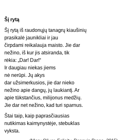
Šį rytą
Šį rytą iš raudonųjų tanagrų kiaušinių
prasikalė jaunikliai ir jau
čirpdami reikalauja maisto. Jie dar
nežino, iš kur jis atsiranda, tik
rėkia: „Dar! Dar!“
Ir daugiau niekas jiems
nė nerūpi. Jų akys
dar užsimerkusios, jie dar nieko
nežino apie dangų, jų laukiantį. Ar
apie tūkstančius, milijonus medžių.
Jie dar net nežino, kad turi sparnus.
Štai taip, kaip paprasčiausias
nutikimas kaimynystėje, stebuklas
vyksta.