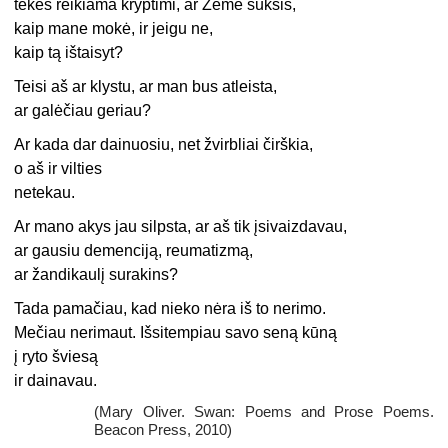
tekės reikiama kryptimi, ar Žemė suksis,
kaip mane mokė, ir jeigu ne,
kaip tą ištaisyt?
Teisi aš ar klystu, ar man bus atleista,
ar galėčiau geriau?
Ar kada dar dainuosiu, net žvirbliai čirškia,
o aš ir vilties
netekau.
Ar mano akys jau silpsta, ar aš tik įsivaizdavau,
ar gausiu demenciją, reumatizmą,
ar žandikaulį surakins?
Tada pamačiau, kad nieko nėra iš to nerimo.
Mečiau nerimaut. Išsitempiau savo seną kūną
į ryto šviesą
ir dainavau.
(Mary Oliver. Swan: Poems and Prose Poems.
Beacon Press, 2010)