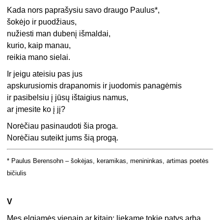
Kada nors paprašysiu savo draugo Paulus*,
šokėjo ir puodžiaus,
nužiesti man dubenį išmaldai,
kurio, kaip manau,
reikia mano sielai.
Ir jeigu ateisiu pas jus
apskurusiomis drapanomis ir juodomis panagėmis
ir pasibelsiu į jūsų ištaigius namus,
ar įmesite ko į jį?
Norėčiau pasinaudoti šia proga.
Norėčiau suteikt jums šią progą.
* Paulus Berensohn – šokėjas, keramikas, menininkas, artimas poetės
bičiulis
V
Mes elgiamės vienaip ar kitaip: liekame tokie patys arba