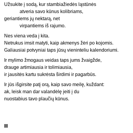
Užsukite į sodą, kur stambiažiedės ląstūnės
atveria savo kūnus kolibriams,
geriantiems jų nektarą, net
virpantiems iš rajumo.
Nes viena veda į kita.
Netrukus imsit matyti, kaip akmenys žėri po kojomis.
Galiausiai potvyniai taps jūsų vieninteliu kalendoriumi.
Ir mylimo žmogaus veidas taps jums žvaigžde,
drauge artimiausia ir tolimiausia,
ir jausitės kartu sukrėsta širdimi ir pagarbūs.
Ir jūs išgirsite patį orą, kaip savo meilę, kuždant:
ak, leisk man dar valandėlę įeiti į du
nuostabius tavo plaučių kūnus.
III