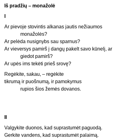
Iš pradžių – monažolė
I
Ar pievoje stovintis alkanas jautis nežiaumos
monažolės?
Ar pelėda nusignybs sau sparnus?
Ar vieversys pamirš į dangų pakelt savo kūnelį, ar
giedot pamirš?
Ar upės ims tekėti prieš srovę?
Regėkite, sakau, – regėkite
tikrumą ir puošnumą, ir pamokymus
rupios šios žemės dovanos.
II
Valgykite duonos, kad suprastumėt paguodą.
Gerkite vandens, kad suprastumėt palaimą.