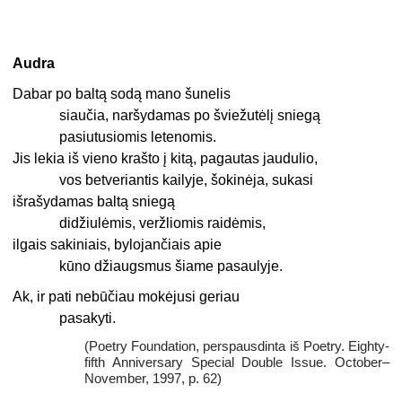
Audra
Dabar po baltą sodą mano šunelis
siaučia, naršydamas po šviežutėlį sniegą
pasiutusiomis letenomis.
Jis lekia iš vieno krašto į kitą, pagautas jaudulio,
vos betveriantis kailyje, šokinėja, sukasi
išrašydamas baltą sniegą
didžiulėmis, veržliomis raidėmis,
ilgais sakiniais, bylojančiais apie
kūno džiaugsmus šiame pasaulyje.
Ak, ir pati nebūčiau mokėjusi geriau
pasakyti.
(Poetry Foundation, perspausdinta iš Poetry. Eighty-
fifth Anniversary Special Double Issue. October–
November, 1997, p. 62)