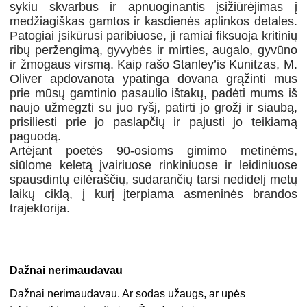
sykiu skvarbus ir apnuoginantis įsižiūrėjimas į
medžiagiškas gamtos ir kasdienės aplinkos detales.
Patogiai įsikūrusi paribiuose, ji ramiai fiksuoja kritinių
ribų peržengimą, gyvybės ir mirties, augalo, gyvūno
ir žmogaus virsmą. Kaip rašo Stanley’is Kunitzas, M.
Oliver apdovanota ypatinga dovana grąžinti mus
prie mūsų gamtinio pasaulio ištakų, padėti mums iš
naujo užmegzti su juo ryšį, patirti jo grožį ir siaubą,
prisiliesti prie jo paslapčių ir pajusti jo teikiamą
paguodą.
Artėjant poetės 90-osioms gimimo metinėms,
siūlome keletą įvairiuose rinkiniuose ir leidiniuose
spausdintų eilėraščių, sudarančių tarsi nedidelį metų
laikų ciklą, į kurį įterpiama asmeninės brandos
trajektorija.
Dažnai nerimaudavau
Dažnai nerimaudavau. Ar sodas užaugs, ar upės