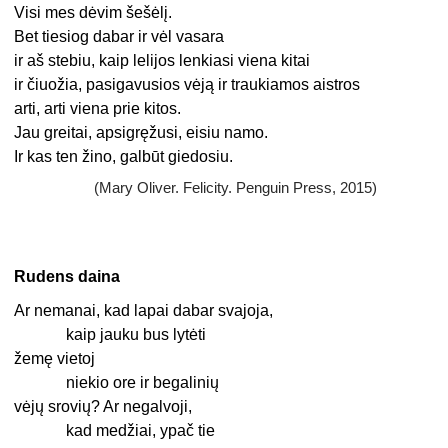
Visi mes dėvim šešėlį.
Bet tiesiog dabar ir vėl vasara
ir aš stebiu, kaip lelijos lenkiasi viena kitai
ir čiuožia, pasigavusios vėją ir traukiamos aistros
arti, arti viena prie kitos.
Jau greitai, apsigręžusi, eisiu namo.
Ir kas ten žino, galbūt giedosiu.
(Mary Oliver. Felicity. Penguin Press, 2015)
Rudens daina
Ar nemanai, kad lapai dabar svajoja,
kaip jauku bus lytėti
žemę vietoj
niekio ore ir begalinių
vėjų srovių? Ar negalvoji,
kad medžiai, ypač tie