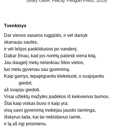
(Mary Oliver. Felicity. Penguin Press, 2015)
Tvenkinys
Dar vienos vasaros rugpjūtis, ir vėl darsyk
skanauju saulės,
ir vėl lelijos pasklidusios po vandenį.
Dabar žinau, kad jos norėtų paliesti viena kitą.
Jau daugelį metų nelankiau šitos vietos,
tuo metu gyvenau sau gyvenimą.
Kaip garnys, tepajėgiantis kleketuoti, o svajojantis
giedot,
aš svajoju giedoti.
Visai užtektų mažytės padėkos iš kiekvienos burnos.
Štai kaip viskas buvo ir kaip yra:
visą savo gyvenimą mokėjau jaustis laiminga,
išskyrus tada, kai tai nebūdavus laimė,
ir tą aš irgi prisimenu.