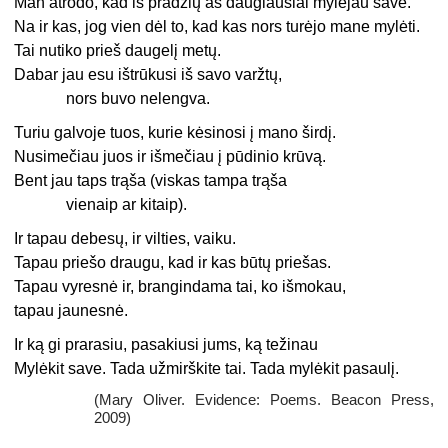
Man atrodo, kad iš pradžių aš daugiausiai mylėjau save.
Na ir kas, jog vien dėl to, kad kas nors turėjo mane mylėti.
Tai nutiko prieš daugelį metų.
Dabar jau esu ištrūkusi iš savo varžtų,
nors buvo nelengva.
Turiu galvoje tuos, kurie kėsinosi į mano širdį.
Nusimečiau juos ir išmečiau į pūdinio krūvą.
Bent jau taps trąša (viskas tampa trąša
vienaip ar kitaip).
Ir tapau debesų, ir vilties, vaiku.
Tapau priešo draugu, kad ir kas būtų priešas.
Tapau vyresnė ir, brangindama tai, ko išmokau,
tapau jaunesnė.
Ir ką gi prarasiu, pasakiusi jums, ką težinau
Mylėkit save. Tada užmirškite tai. Tada mylėkit pasaulį.
(Mary Oliver. Evidence: Poems. Beacon Press,
2009)