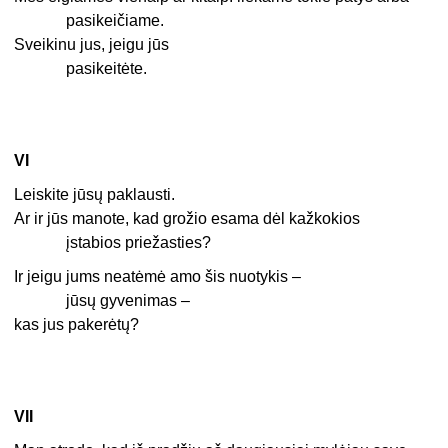
pasikeičiame.
Sveikinu jus, jeigu jūs
pasikeitėte.
VI
Leiskite jūsų paklausti.
Ar ir jūs manote, kad grožio esama dėl kažkokios
įstabios priežasties?
Ir jeigu jums neatėmė amo šis nuotykis –
jūsų gyvenimas –
kas jus pakerėtų?
VII