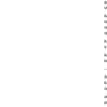
g
v
k
t
s
s
k
i
k
b
–
ž
k
s
a
p