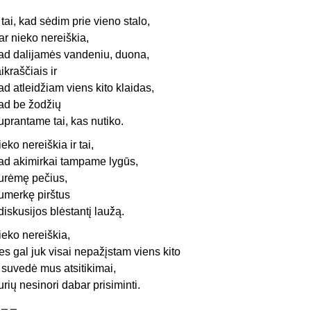
 tai, kad sėdim prie vieno stalo,
ar nieko nereiškia,
ad dalijamės vandeniu, duona,
aikraščiais ir
ad atleidžiam viens kito klaidas,
ad be žodžių
uprantame tai, kas nutiko.
ieko nereiškia ir tai,
ad akimirkai tampame lygūs,
urėmę pečius,
umerkę pirštus
 diskusijos blėstantį laužą.
ieko nereiškia,
es gal juk visai nepažįstam viens kito
r suvedė mus atsitikimai,
urių nesinori dabar prisiminti.
 – –