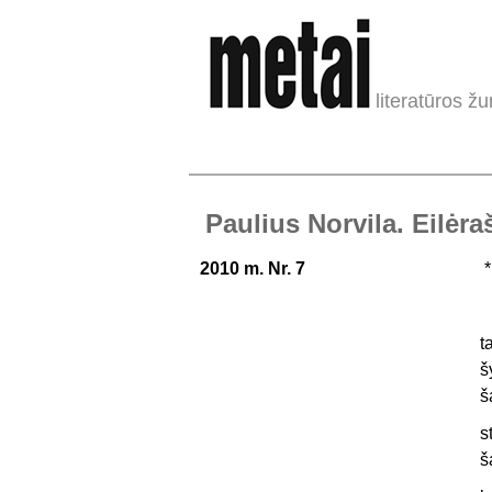
literatūros žu
Paulius Norvila. Eilėra
2010 m. Nr. 7
*
t
š
š
s
š