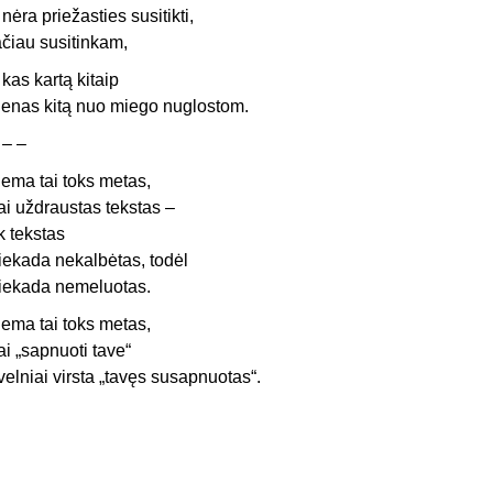
r nėra priežasties susitikti,
ačiau susitinkam,
r kas kartą kitaip
ienas kitą nuo miego nuglostom.
 – –
iema tai toks metas,
ai uždraustas tekstas –
ik tekstas
iekada nekalbėtas, todėl
iekada nemeluotas.
iema tai toks metas,
ai „sapnuoti tave“
velniai virsta „tavęs susapnuotas“.