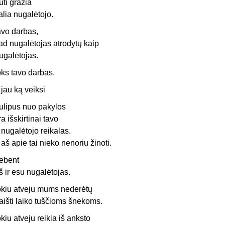
ūti gražia
alia nugalėtojo.
avo darbas,
ad nugalėtojas atrodytų kaip
ugalėtojas.
oks tavo darbas.
 jau ką veiksi
ulipus nuo pakylos
ra išskirtinai tavo
r nugalėtojo reikalas.
r aš apie tai nieko nenoriu žinoti.
ebent
š ir esu nugalėtojas.
okiu atveju mums nederėtų
aišti laiko tuščioms šnekoms.
okiu atveju reikia iš anksto