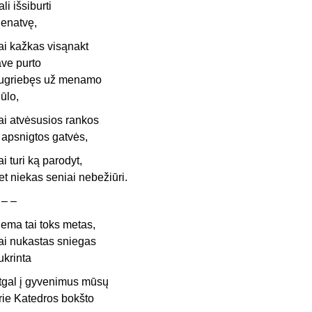
ali išsiburti
ienatvę,
ai kažkas visąnakt
ave purto
ugriebęs už menamo
iūlo,
ai atvėsusios rankos
r apsnigtos gatvės,
ai turi ką parodyt,
et niekas seniai nebežiūri.
 – –
iema tai toks metas,
ai nukastas sniegas
ukrinta
tgal į gyvenimus mūsų
rie Katedros bokšto