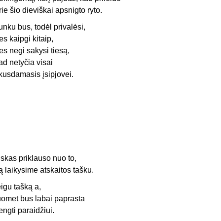
rie šio dieviškai apsnigto ryto.
unku bus, todėl privalėsi,
es kaipgi kitaip,
es negi sakysi tiesą,
ad netyčia visai
kusdamasis įsipjovei.
iskas priklauso nuo to,
ą laikysime atskaitos tašku.
eigu tašką a,
uomet bus labai paprasta
engti paraidžiui.