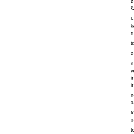
b
š
t
k
n
t
o
n
y
i
i
n
a
t
g
t