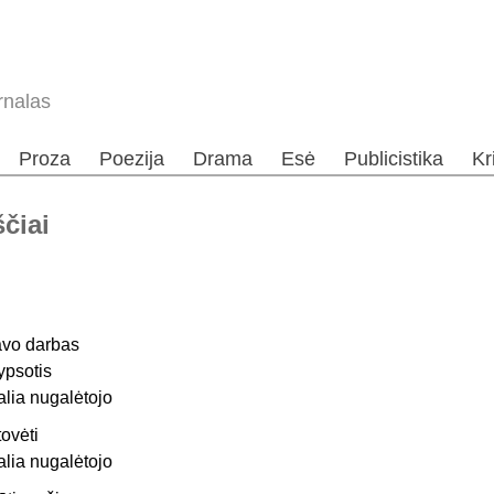
rnalas
Proza
Poezija
Drama
Esė
Publicistika
Kr
ščiai
avo darbas
ypsotis
alia nugalėtojo
tovėti
alia nugalėtojo