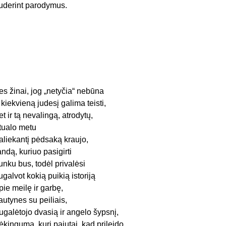
uderint parodymus.
es žinai, jog „netyčia“ nebūna
r kiekvieną judesį galima teisti,
et ir tą nevalingą, atrodytų,
itualo metu
aliekantį pėdsaką kraujo,
andą, kuriuo pasigirti
unku bus, todėl privalėsi
ugalvot kokią puikią istoriją
pie meilę ir garbę,
autynes su peiliais,
ugalėtojo dvasią ir angelo šypsnį,
ėkingumą, kurį pajutai, kad prileido