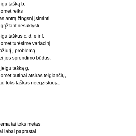
eigu tašką b,
uomet reiks
as antrą žingsnį įsiminti
r grįžtant nesuklysti,
eigu taškus c, d, e ir f,
uomet turėsime variacinį
ožiūrį į problemą
ei jos sprendimo būdus,
 jeigu tašką g,
uomet būtinai atsiras teigiančių,
ad toks taškas neegzistuoja.
iema tai toks metas,
ai labai paprastai