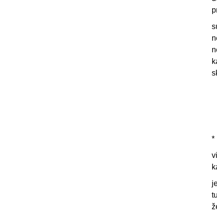
p
s
n
n
k
s
*
v
k
j
t
ž