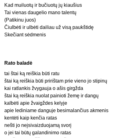
Kad muiluotų ir bučiuotų jų kiaušius
Tai vienas daugelio mano talentų
(Patikinu juos)
Čiulbėti ir ulbėti dailiau už visą paukštidę
Skečiant sėdmenis
Rato baladė
tai štai ką reiškia būti ratu
štai ką reiškia būti pririštam prie vieno jo stipinų
kai ratlankis žvygauja o ašis girgžda
štai ką reiškia nuolat painioti žemę ir dangų
kalbėti apie žvaigždes kelyje
apie lediniame danguje besimalančius akmenis
kentėti kaip kenčia ratas
nešti jo neįsivaizduojamą svorį
o jei tai būtų galandinimo ratas