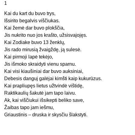
1
Kai du kart du buvo trys,
Išsirito begalvis viščiukas.
Kai žemė dar buvo plokščia,
Jis nukrito nuo jos krašto, užsisvajojęs.
Kai Zodiake buvo 13 ženklų,
Jis rado mirusią žvaigždę, ją sulesė.
Kai pirmoji lapė tekėjo,
Jis išmoko skraidyti vienu sparnu.
Kai visi kiaušiniai dar buvo auksiniai,
Debesis danguj galėjai kimšti kaip kukurūzus.
Kai prapliupęs lietus užtvindė vištidę,
Raktikaulių šakutė jam tapo laivu.
Ak, kai viščiukui išsikepti beliko save,
Žaibas tapo jam iešmu,
Griaustinis – druska ir skysčiu šlakstyti.