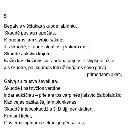
5
Begalvis viščiukas skuodė labirintu,
Skuodė pusiau nupeštas,
Iš nugaros jam styrojo šakutė,
Jis skuodė, skuodė atgalios, į vakaro mėlį.
Skuodė aukštyn kojom,
Kažin kas didžiulis su raudona prijuoste stypsojo už jo.
Jis skuodė, palikdamas toli už nugaros savo galvą
primerktom akim,
Galvą su rausva ševeliūra.
Skuodė į bažnyčios varpinę,
Ir dar aukščiau – prie ant tos varpinės įtaisyto žaibolaidžio,
Kad vėjas pašiauštų jam plunksnas.
Skuodė ir tebeskuodžia šį Didįjį penktadienį,
Krintant lietui,
Guviems lapinams sekant jo pėdsakais.