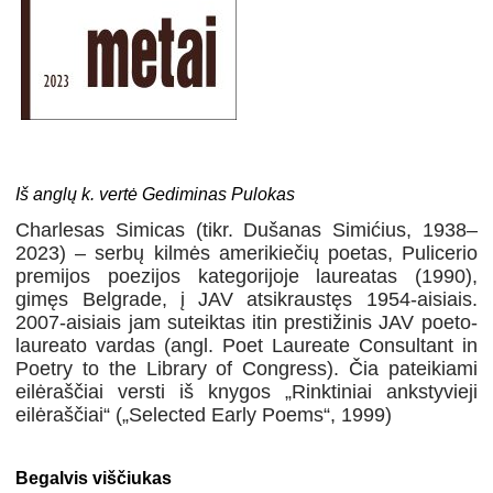
Iš anglų k. vertė Gediminas Pulokas
Charlesas Simicas (tikr. Dušanas Simićius, 1938–
2023) – serbų kilmės amerikiečių poetas, Pulicerio
premijos poezijos kategorijoje laureatas (1990),
gimęs Belgrade, į JAV atsikraustęs 1954-aisiais.
2007-aisiais jam suteiktas itin prestižinis JAV poeto-
laureato vardas (angl. Poet Laureate Consultant in
Poetry to the Library of Congress). Čia pateikiami
eilėraščiai versti iš knygos „Rinktiniai ankstyvieji
eilėraščiai“ („Selected Early Poems“, 1999)
Begalvis viščiukas