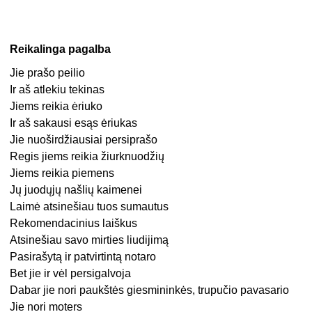
Reikalinga pagalba
Jie prašo peilio
Ir aš atlekiu tekinas
Jiems reikia ėriuko
Ir aš sakausi esąs ėriukas
Jie nuoširdžiausiai persiprašo
Regis jiems reikia žiurknuodžių
Jiems reikia piemens
Jų juodųjų našlių kaimenei
Laimė atsinešiau tuos sumautus
Rekomendacinius laiškus
Atsinešiau savo mirties liudijimą
Pasirašytą ir patvirtintą notaro
Bet jie ir vėl persigalvoja
Dabar jie nori paukštės giesmininkės, trupučio pavasario
Jie nori moters