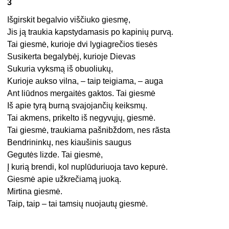
3
Išgirskit begalvio viščiuko giesmę,
Jis ją traukia kapstydamasis po kapinių purvą.
Tai giesmė, kurioje dvi lygiagrečios tiesės
Susikerta begalybėj, kurioje Dievas
Sukuria vyksmą iš obuoliukų,
Kurioje aukso vilna, – taip teigiama, – auga
Ant liūdnos mergaitės gaktos. Tai giesmė
Iš apie tyrą burną svajojančių keiksmų.
Tai akmens, prikelto iš negyvųjų, giesmė.
Tai giesmė, traukiama pašnibždom, nes rãsta
Bendrininkų, nes kiaušinis saugus
Gegutės lizde. Tai giesmė,
Į kurią brendi, kol nuplūduriuoja tavo kepurė.
Giesmė apie užkrečiamą juoką.
Mirtina giesmė.
Taip, taip – tai tamsių nuojautų giesmė.