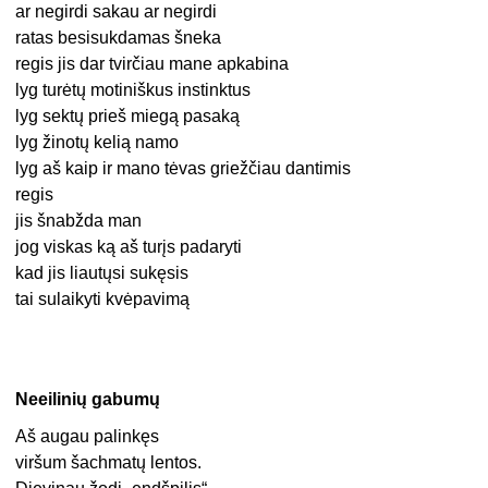
ar negirdi sakau ar negirdi
ratas besisukdamas šneka
regis jis dar tvirčiau mane apkabina
lyg turėtų motiniškus instinktus
lyg sektų prieš miegą pasaką
lyg žinotų kelią namo
lyg aš kaip ir mano tėvas griežčiau dantimis
regis
jis šnabžda man
jog viskas ką aš turįs padaryti
kad jis liautųsi sukęsis
tai sulaikyti kvėpavimą
Neeilinių gabumų
Aš augau palinkęs
viršum šachmatų lentos.