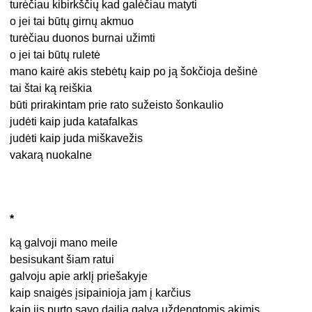
turėčiau kibirkščių kad galėčiau matyti
o jei tai būtų girnų akmuo
turėčiau duonos burnai užimti
o jei tai būtų ruletė
mano kairė akis stebėtų kaip po ją šokčioja dešinė
tai štai ką reiškia
būti prirakintam prie rato sužeisto šonkaulio
judėti kaip juda katafalkas
judėti kaip juda miškavežis
vakarą nuokalne
*
ką galvoji mano meile
besisukant šiam ratui
galvoju apie arklį priešakyje
kaip snaigės įsipainioja jam į karčius
kaip jis purto savo dailią galvą uždengtomis akimis