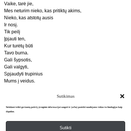
Vaike, tarė jie,
Mes neturim nieko, kas pritiktų akims,
Nieko, kas atstotų ausis
Ir nosį.
Tik peilį
Įpjauti ten,
Kur turėtų būti
Tavo burna.
Gali šypsotis,
Gali valgyti,
Spjaudyti trupinius
Mums į veidus.
Sutikimas
Siekdami teikti geriausią patirtį, įrenginio informacijai saugoti ir (arba) pasiekti naudojame tokias technologijas kaip
slapukus.
Sutikti