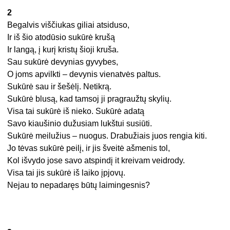
2
Begalvis viščiukas giliai atsiduso,
Ir iš šio atodūsio sukūrė krušą
Ir langą, į kurį kristų šioji kruša.
Sau sukūrė devynias gyvybes,
O joms apvilkti – devynis vienatvės paltus.
Sukūrė sau ir šešėlį. Netikrą.
Sukūrė blusą, kad tamsoj ji pragraužtų skylių.
Visa tai sukūrė iš nieko. Sukūrė adatą
Savo kiaušinio dužusiam lukštui susiūti.
Sukūrė meilužius – nuogus. Drabužiais juos rengia kiti.
Jo tėvas sukūrė peilį, ir jis šveitė ašmenis tol,
Kol išvydo jose savo atspindį it kreivam veidrody.
Visa tai jis sukūrė iš laiko įpjovų.
Nejau to nepadaręs būtų laimingesnis?