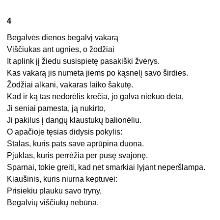
4
Begalvės dienos begalvį vakarą
Viščiukas ant ugnies, o žodžiai
It aplink jį žiedu susispietę pasakiški žvėrys.
Kas vakarą jis numeta jiems po kąsnelį savo širdies.
Žodžiai alkani, vakaras laiko šakutę.
Kad ir ką tas nedorėlis krečia, jo galva niekuo dėta,
Ji seniai pamesta, ją nukirto,
Ji pakilus į dangų klaustukų balionėliu.
O apačioje tęsias didysis pokylis:
Stalas, kuris pats save aprūpina duona.
Pjūklas, kuris perrėžia per pusę svajonę.
Sparnai, tokie greiti, kad net smarkiai lyjant neperšlampa.
Kiaušinis, kuris niurna keptuvei:
Prisiekiu plauku savo tryny,
Begalvių viščiukų nebūna.