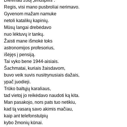
Dievinau žodį „endšpilis“.
Regis, visi mano pusbroliai nerimavo.
Gyvenom mažam namuke
netoli katalikų kapinių.
Mūsų langai drebėdavo
nuo lėktuvų ir tankų.
Žaisti mane išmokė toks
astronomijos profesorius,
išėjęs į pensiją.
Tai vyko bene 1944-aisiais.
Šachmatai, kuriais žaisdavom,
buvo veik suvis nusitrynusiais dažais,
ypač juodieji.
Trūko baltųjų karaliaus,
tad vietoj jo reikėdavo naudoti ką kita.
Man pasakojo, nors pats tuo netikiu,
kad tą vasarą savo akimis mačiau,
kaip ant telefonstulpių
kybo žmonių kūnai.