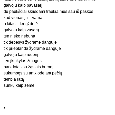
galvoju kaip pavasarį
du paukščiai skrisdami traukia mus sau iš paskos
kad vienas jų – varna
o kitas – kregždutė
galvoju kaip vasarą
ten nieko nebūna
tik debesys žydrame danguje
tik prieblanda žydrame danguje
galvoju kaip rudenį
ten įkinkytas žmogus
barzdotas su žąslais burnoj
sukumpęs su antklode ant pečių
tempia ratą
sunkų kaip žemė
*