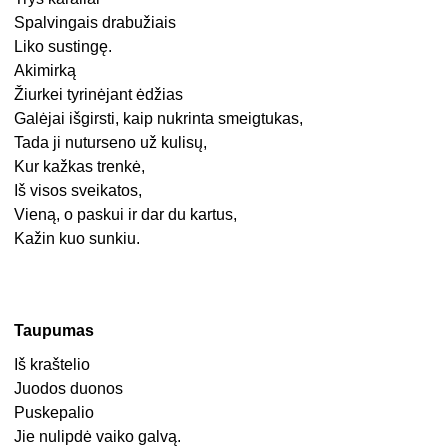
Spalvingais drabužiais
Liko sustingę.
Akimirką
Žiurkei tyrinėjant ėdžias
Galėjai išgirsti, kaip nukrinta smeigtukas,
Tada ji nuturseno už kulisų,
Kur kažkas trenkė,
Iš visos sveikatos,
Vieną, o paskui ir dar du kartus,
Kažin kuo sunkiu.
Taupumas
Iš kraštelio
Juodos duonos
Puskepalio
Jie nulipdė vaiko galvą.