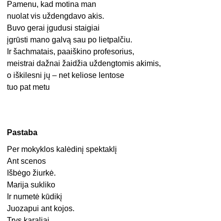
Pamenu, kad motina man
nuolat vis uždengdavo akis.
Buvo gerai įgudusi staigiai
įgrūsti mano galvą sau po lietpalčiu.
Ir šachmatais, paaiškino profesorius,
meistrai dažnai žaidžia uždengtomis akimis,
o iškilesni jų – net keliose lentose
tuo pat metu
P
astaba
Per mokyklos kalėdinį spektaklį
Ant scenos
Išbėgo žiurkė.
Marija sukliko
Ir numetė kūdikį
Juozapui ant kojos.
Trys karaliai