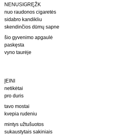
NENUSIGRĘŽK
nuo raudonos cigaretės
sidabro kandikliu
skendinčios dūmų sapne
šio gyvenimo apgaulė
paskęsta
vyno taurėje
ĮEINI
netikėtai
pro duris
tavo mostai
kvepia rudeniu
mintys užtušuotos
sukaustytais sakiniais