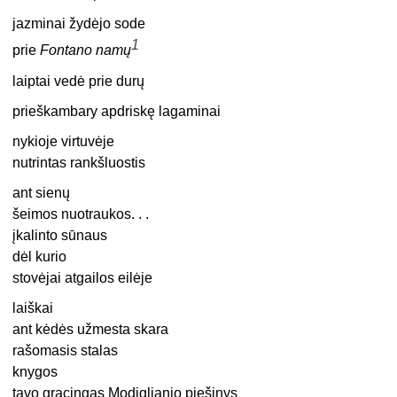
jazminai žydėjo sode
1
prie
Fontano namų
laiptai vedė prie durų
prieškambary apdriskę lagaminai
nykioje virtuvėje
nutrintas rankšluostis
ant sienų
šeimos nuotraukos. . .
įkalinto sūnaus
dėl kurio
stovėjai atgailos eilėje
laiškai
ant kėdės užmesta skara
rašomasis stalas
knygos
tavo gracingas Modiglianio piešinys