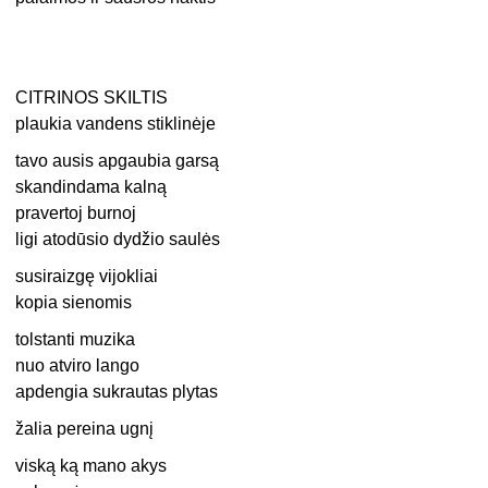
CITRINOS SKILTIS
plaukia vandens stiklinėje
tavo ausis apgaubia garsą
skandindama kalną
pravertoj burnoj
ligi atodūsio dydžio saulės
susiraizgę vijokliai
kopia sienomis
tolstanti muzika
nuo atviro lango
apdengia sukrautas plytas
žalia pereina ugnį
viską ką mano akys