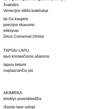
žvakidės
Venecijos stiklo buteliukai
tai čia kaupėsi
poezijos skausmo
eliksyras
Deus Conservat Omnia
TAPSIU LAPU
tavo krintančioms ašaroms
tapsiu lietumi
nuplaunančiu jas
AKIMIRKA
krioklys prasiskleidžia
išvystu tave uoloje