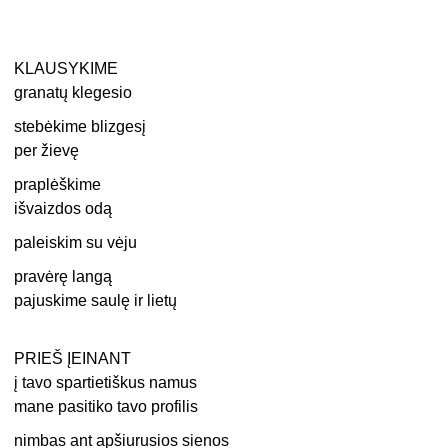
KLAUSYKIME
granatų klegesio
stebėkime blizgesį
per žievę
praplėškime
išvaizdos odą
paleiskim su vėju
pravėrę langą
pajuskime saulę ir lietų
PRIEŠ ĮEINANT
į tavo spartietiškus namus
mane pasitiko tavo profilis
nimbas ant apšiurusios sienos