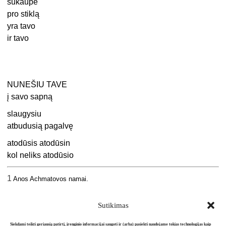
sukaupė
pro stiklą
yra tavo
ir tavo
NUNEŠIU TAVE
į savo sapną
slaugysiu
atbudusią pagalvę
atodūsis atodūsin
kol neliks atodūsio
1
Anos Achmatovos namai.
Sutikimas
Siekdami teikti geriausią patirtį, įrenginio informacijai saugoti ir (arba) pasiekti naudojame tokias technologijas kaip