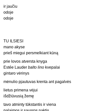
ir jaučiu
odoje
odoje
TU ILSIESI
mano akyse
prieš miegui persmelkiant kūną
prie lovos atversta knyga
Est
ée
Lauder
balto lino
kvepalai
gintaro vėrinys
mėnulio pjautuvas krenta ant pagalvės
lietus primena vėjui
išdžiūvusią žemę
tavo atminty tūkstantis ir viena
palaimos ir sausros naktis