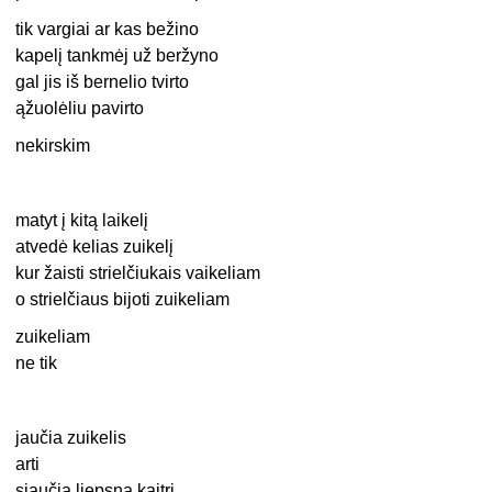
tik vargiai ar kas bežino
kapelį tankmėj už beržyno
gal jis iš bernelio tvirto
ąžuolėliu pavirto
nekirskim
matyt į kitą laikelį
atvedė kelias zuikelį
kur žaisti strielčiukais vaikeliam
o strielčiaus bijoti zuikeliam
zuikeliam
ne tik
jaučia zuikelis
arti
siaučia liepsna kaitri