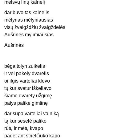
melsvų linų kalnelį
dar buvo tas kalnelis
mėlynas mėlyniausias
visų žvaigždžių žvaigždelės
Aušrinės mylimiausias
Aušrinės
bėga tolyn zuikelis
ir vėl pakely dvarelis
oi ilgis varteliai klevo
tų kur svetur iškeliavo
šiame dvarely užgimę
patys palikę gimtinę
dar supa varteliai vainiką
tą kur seselė paliko
rūtų ir mėtų kvapo
padėt ant strielčiuko kapo