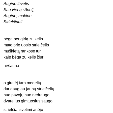
Augino tėvelis
Sau vieną sūnelį,
Augino, mokino
Strielčiauti.
bėga per girią zuikelis
mato prie uosio strielčelis
muškietą rankose turi
kaip bėga zuikelis žiūri
nešauna
o girelėj tarp medelių
dar daugiau jaunų strielčelių
nuo pavojų nuo nedraugo
dvarelius gimtuosius saugo
strielčiai svetimi artėjo