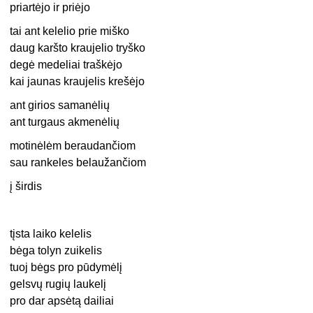
priartėjo ir priėjo
tai ant kelelio prie miško
daug karšto kraujelio tryško
degė medeliai traškėjo
kai jaunas kraujelis krešėjo
ant girios samanėlių
ant turgaus akmenėlių
motinėlėm beraudančiom
sau rankeles belaužančiom
į širdis
tįsta laiko kelelis
bėga tolyn zuikelis
tuoj bėgs pro pūdymėlį
gelsvų rugių laukelį
pro dar apsėtą dailiai