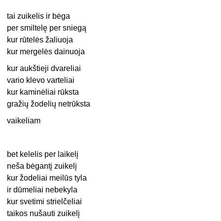
tai zuikelis ir bėga
per smiltelę per sniegą
kur rūtelės žaliuoja
kur mergelės dainuoja
kur aukštieji dvareliai
vario klevo varteliai
kur kaminėliai rūksta
gražių žodelių netrūksta
vaikeliam
bet kelelis per laikelį
neša bėgantį zuikelį
kur žodeliai meilūs tyla
ir dūmeliai nebekyla
kur svetimi strielčeliai
taikos nušauti zuikelį