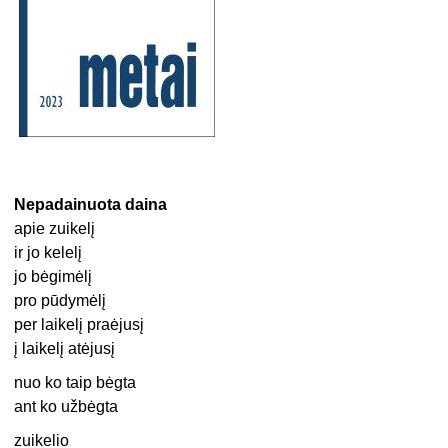
Nepadainuota daina
apie zuikelį
ir jo kelelį
jo bėgimėlį
pro pūdymėlį
per laikelį praėjusį
į laikelį atėjusį
nuo ko taip bėgta
ant ko užbėgta
zuikelio