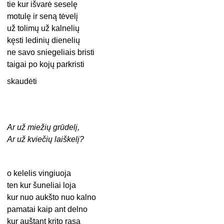
tie kur išvarė seselę
motulę ir seną tėvelį
už tolimų už kalnelių
kęsti ledinių dienelių
ne savo sniegeliais bristi
taigai po kojų parkristi
skaudėti
Ar už miežių grūdelį,
Ar už kviečių laiškelį?
o kelelis vingiuoja
ten kur šuneliai loja
kur nuo aukšto nuo kalno
pamatai kaip ant delno
kur auštant krito rasa