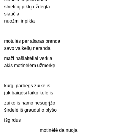
strielčių piktų uždegta
siaučia
nuožmi ir pikta
motulės per ašaras brenda
savo vaikelių neranda
maži našlaitėliai verkia
akis motinėlėm užmerkę
kurgi parbėgs zuikelis
juk baigėsi laiko kelelis
zuikelis namo nesugrįžo
širdelė iš graudulio plyšo
išgirdus
motinėlė dainuoja