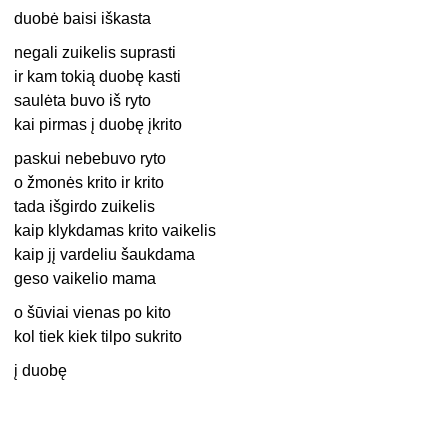
duobė baisi iškasta
negali zuikelis suprasti
ir kam tokią duobę kasti
saulėta buvo iš ryto
kai pirmas į duobę įkrito
paskui nebebuvo ryto
o žmonės krito ir krito
tada išgirdo zuikelis
kaip klykdamas krito vaikelis
kaip jį vardeliu šaukdama
geso vaikelio mama
o šūviai vienas po kito
kol tiek kiek tilpo sukrito
į duobę