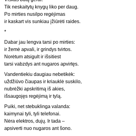
Tik neskaitytų knygų liko per daug.
Po mirties nusilpo regėjimas
ir kaskart vis sunkiau įžiūrėti raides.
*
Dabar jau lengva tarsi po mirties:
ir žemė apvali, ir grindys tvirtos.
Norėtum atsigult ir išsitiest
tarsi vabzdys ant nugaros apvirtęs.
Vandentiekiu daugiau nebetikėk:
uždžiūvo čiaupas ir kriauklė suskilo,
nubrėžki apskritimą iš akies,
išsaugojęs regėjimą ir tylą.
Puiki, net stebuklinga valanda:
kaimynai tyli, tyli telefonai.
Nėra elektros, dujų. Ir tada –
apsiverti nuo nugaros ant šono.