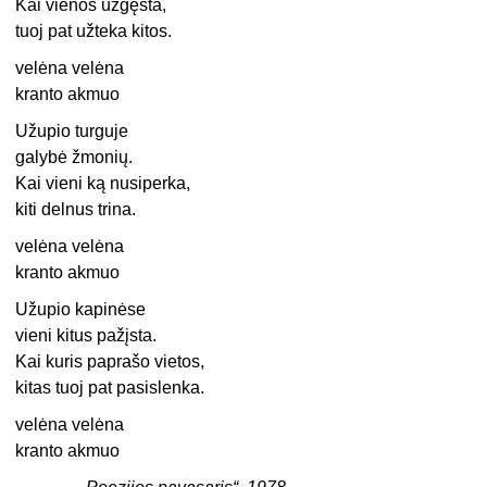
Kai vienos užgęsta,
tuoj pat užteka kitos.
velėna velėna
kranto akmuo
Užupio turguje
galybė žmonių.
Kai vieni ką nusiperka,
kiti delnus trina.
velėna velėna
kranto akmuo
Užupio kapinėse
vieni kitus pažįsta.
Kai kuris paprašo vietos,
kitas tuoj pat pasislenka.
velėna velėna
kranto akmuo