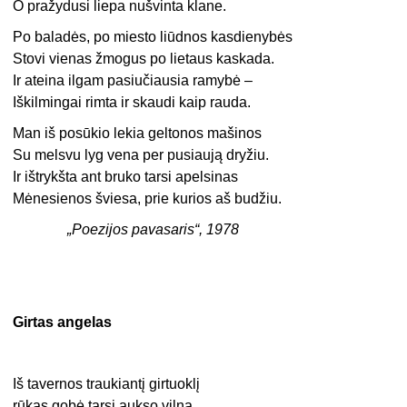
O pražydusi liepa nušvinta klane.
Po baladės, po miesto liūdnos kasdienybės
Stovi vienas žmogus po lietaus kaskada.
Ir ateina ilgam pasiučiausia ramybė –
Iškilmingai rimta ir skaudi kaip rauda.
Man iš posūkio lekia geltonos mašinos
Su melsvu lyg vena per pusiaują dryžiu.
Ir ištrykšta ant bruko tarsi apelsinas
Mėnesienos šviesa, prie kurios aš budžiu.
„Poezijos pavasaris“, 1978
Girtas angelas
Iš tavernos traukiantį girtuoklį
rūkas gobė tarsi aukso vilna.