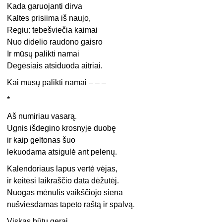
Kada garuojanti dirva
Kaltes prisiima iš naujo,
Regiu: tebešviečia kaimai
Nuo didelio raudono gaisro
Ir mūsų palikti namai
Degėsiais atsiduoda aitriai.
Kai mūsų palikti namai – – –
*
Aš numiriau vasarą.
Ugnis išdegino krosnyje duobę
ir kaip geltonas šuo
lekuodama atsigulė ant pelenų.
Kalendoriaus lapus vertė vėjas,
ir keitėsi laikraščio data dėžutėj.
Nuogas mėnulis vaikščiojo siena
nušviesdamas tapeto raštą ir spalvą.
Viskas būtų gerai.