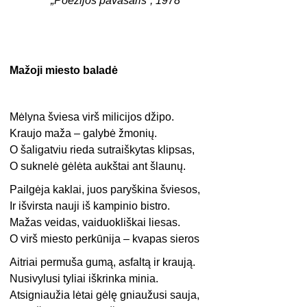
„Poezijos pavasaris“, 1978
Mažoji miesto baladė
Mėlyna šviesa virš milicijos džipo.
Kraujo maža – galybė žmonių.
O šaligatviu rieda sutraiškytas klipsas,
O suknelė gėlėta aukštai ant šlaunų.
Pailgėja kaklai, juos paryškina šviesos,
Ir išvirsta nauji iš kampinio bistro.
Mažas veidas, vaiduokliškai liesas.
O virš miesto perkūnija – kvapas sieros
Aitriai permuša gumą, asfaltą ir kraują.
Nusivylusi tyliai iškrinka minia.
Atsigniaužia lėtai gėlę gniaužusi sauja,