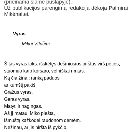
(
prieinama šiame puslapyje
).
Už publikacijos parengimą redakcija dėkoja Palmirai
Mikėnaitei.
Vyras
Mikui Vilučiui
Šitas vyras toks: išskėtęs dešiniosios pirštus virš peties,
stuomuo kaip korsaro, velniškai rimtas.
Ką čia žinai: ranką paduos
ar kumštį pakiš.
Gražus vyras.
Geras vyras.
Matyt, ir nagingas.
Aš jį matau, Miko pieštą,
išmuštą kažkodėl raudonom dėmėm.
Nežinau, ar jis niršta iš pykčio,