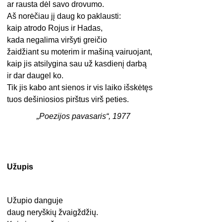
ar rausta dėl savo drovumo.
Aš norėčiau jį daug ko paklausti:
kaip atrodo Rojus ir Hadas,
kada negalima viršyti greičio
žaidžiant su moterim ir mašiną vairuojant,
kaip jis atsilygina sau už kasdienį darbą
ir dar daugel ko.
Tik jis kabo ant sienos ir vis laiko išskėtęs
tuos dešiniosios pirštus virš peties.
„Poezijos pavasaris“, 1977
Užupis
Užupio danguje
daug neryškių žvaigždžių.