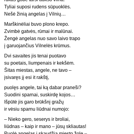
Tyliai suposi rudens sūpuoklės.
Nešė žinią angelas į Vilnių…
Marškinėliai buvo plono krepo.
Zvimbė gatvės, rūmai ir malūnai.
Žengė angelas nuo savo laivo trapo
į garuojančius Vilnelės krūmus.
Dvi savaites jis tenai puotavo
su poetais, liumpenais ir kekšėm.
Šitas miestas, angele, ne tavo –
įsivaręs jį esi it rakštį,
puolęs angele, tai ką dabar praneši?
Suodini sparnai, suskirdę kojos…
Išpūtė jis garo brūkšnį gražų
ir vėsiu sparnu liūdnai numojo:
– Nieko gero, seserys ir broliai,
liūdnas – kaip ir mano – jūsų skliautas!
Puolė angelas į skaudžią miesto žolę –