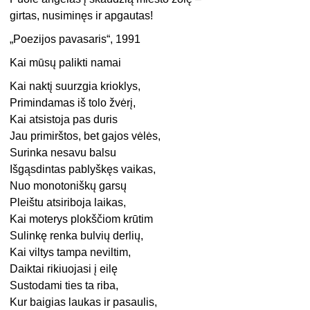
girtas, nusiminęs ir apgautas!
„Poezijos pavasaris“, 1991
Kai mūsų palikti namai
Kai naktį suurzgia krioklys,
Primindamas iš tolo žvėrį,
Kai atsistoja pas duris
Jau primirštos, bet gajos vėlės,
Surinka nesavu balsu
Išgąsdintas pablyškęs vaikas,
Nuo monotoniškų garsų
Pleištu atsiriboja laikas,
Kai moterys plokščiom krūtim
Sulinkę renka bulvių derlių,
Kai viltys tampa neviltim,
Daiktai rikiuojasi į eilę
Sustodami ties ta riba,
Kur baigias laukas ir pasaulis,