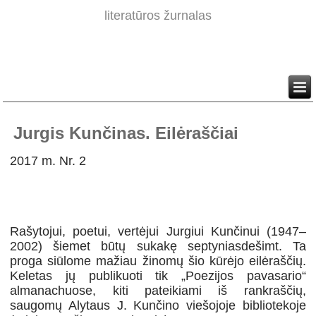
literatūros žurnalas
Jurgis Kunčinas. Eilėraščiai
2017 m. Nr. 2
Rašytojui, poetui, vertėjui Jurgiui Kunčinui (1947–
2002) šiemet būtų sukakę septyniasdešimt. Ta
proga siūlome mažiau žinomų šio kūrėjo eilėraščių.
Keletas jų publikuoti tik „Poezijos pavasario“
almanachuose, kiti pateikiami iš rankraščių,
saugomų Alytaus J. Kunčino viešojoje bibliotekoje