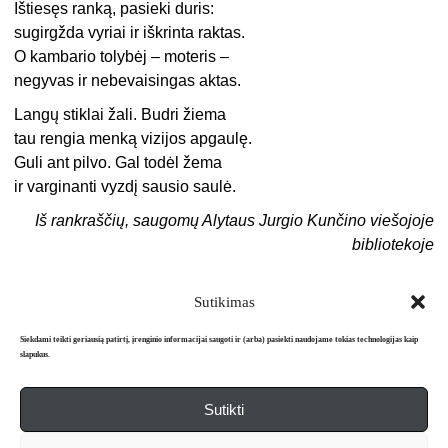
Ištiesęs ranką, pasieki duris:
sugirgžda vyriai ir iškrinta raktas.
O kambario tolybėj – moteris –
negyvas ir nebevaisingas aktas.
Langų stiklai žali. Budri žiema
tau rengia menką vizijos apgaulę.
Guli ant pilvo. Gal todėl žema
ir varginanti vyzdį sausio saulė.
Iš rankraščių, saugomų Alytaus Jurgio Kunčino viešojoje
bibliotekoje
Sutikimas
Siekdami teikti geriausią patirtį, įrenginio informacijai saugoti ir (arba) pasiekti naudojame tokias technologijas kaip
slapukus.
Sutikti
Apie mus
Redakcija
Prenumerata