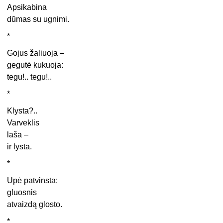
Apsikabina
dūmas su ugnimi.
*
Gojus žaliuoja –
gegutė kukuoja:
tegu!.. tegu!..
*
Klysta?..
Varveklis
laša –
ir lysta.
*
Upė patvinsta:
gluosnis
atvaizdą glosto.
*