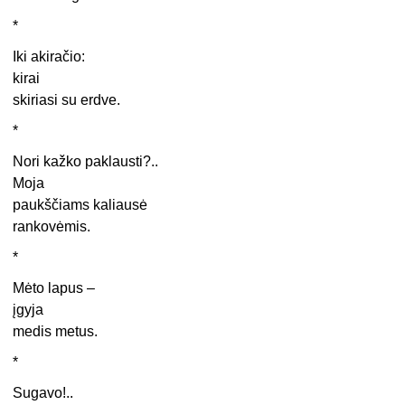
*
Iki akiračio:
kirai
skiriasi su erdve.
*
Nori kažko paklausti?..
Moja
paukščiams kaliausė
rankovėmis.
*
Mėto lapus –
įgyja
medis metus.
*
Sugavo!..