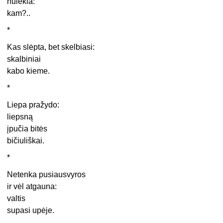
nulekia:
kam?..
*
Kas slėpta, bet skelbiasi:
skalbiniai
kabo kieme.
*
Liepa pražydo:
liepsną
įpučia bitės
bičiuliškai.
*
Netenka pusiausvyros
ir vėl atgauna:
valtis
supasi upėje.