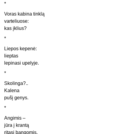
*
Voras kabina tinklą
varteliuose:
kas įklius?
*
Liepos kepenė:
lieptas
lepinasi upelyje.
*
Skolinga?..
Kalena
pušį genys.
*
Angimis –
jūra į krantą
ritasi bangomis.