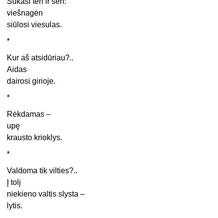
Sukasi ten ir šen:
viešnagėn
siūlosi viesulas.
*
Kur aš atsidūriau?..
Aidas
dairosi girioje.
*
Rėkdamas –
upę
krausto krioklys.
*
Valdoma tik vilties?..
Į tolį
niekieno valtis slysta –
lytis.