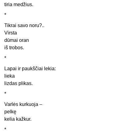
tiria medžius.
*
Tikrai savo noru?..
Virsta
dūmai oran
iš trobos.
*
Lapai ir paukščiai lekia:
lieka
lizdas plikas.
*
Varlės kurkuoja –
pelkę
kelia kažkur.
*