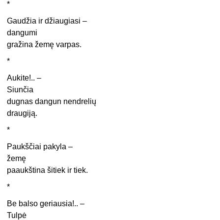
*
Gaudžia ir džiaugiasi –
dangumi
gražina žemę varpas.
*
Aukite!.. –
Siunčia
dugnas dangun nendrelių
draugiją.
*
Paukščiai pakyla –
žemę
paaukština šitiek ir tiek.
*
Be balso geriausia!.. –
Tulpė