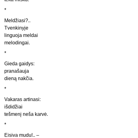
*
Meldžiasi?..
Tvenkinyje
linguoja meldai
melodingai.
*
Gieda gaidys:
pranašauja
dieną nakčia.
*
Vakaras artinasi:
išdidžiai
tešmenį neša karvė.
*
Eisiva mudu!.. –