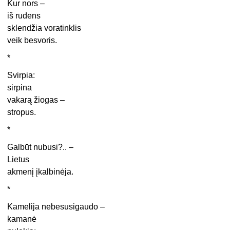
Kur nors –
iš rudens
sklendžia voratinklis
veik besvoris.
*
Svirpia:
sirpina
vakarą žiogas –
stropus.
*
Galbūt nubusi?.. –
Lietus
akmenį įkalbinėja.
*
Kamelija nebesusigaudo –
kamanė