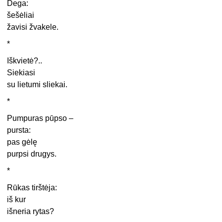
Dega:
šešėliai
žavisi žvakele.
*
Iškvietė?..
Siekiasi
su lietumi sliekai.
*
Pumpuras pūpso –
pursta:
pas gėlę
purpsi drugys.
*
Rūkas tirštėja:
iš kur
išneria rytas?