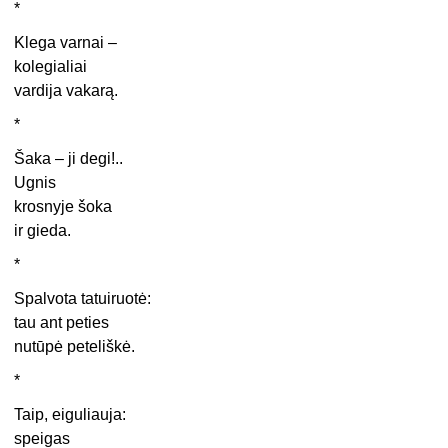
*
Klega varnai –
kolegialiai
vardija vakarą.
*
Šaka – ji degi!..
Ugnis
krosnyje šoka
ir gieda.
*
Spalvota tatuiruotė:
tau ant peties
nutūpė peteliškė.
*
Taip, eiguliauja:
speigas