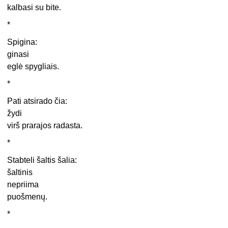
kalbasi su bite.
*
Spigina:
ginasi
eglė spygliais.
*
Pati atsirado čia:
žydi
virš prarajos radasta.
*
Stabteli šaltis šalia:
šaltinis
nepriima
puošmenų.
*