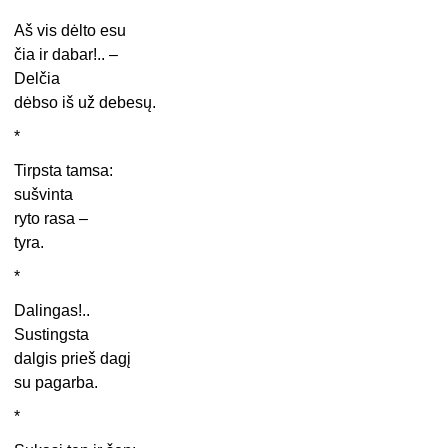
Aš vis dėlto esu
čia ir dabar!.. –
Delčia
dėbso iš už debesų.
*
Tirpsta tamsa:
sušvinta
ryto rasa –
tyra.
*
Dalingas!..
Sustingsta
dalgis prieš dagį
su pagarba.
*