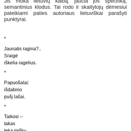
Jis moka lietuvių kalbą, jaučia jos specifiką,
semantinius klodus. Tai rodo ir skaitytojų dėmesiui
pateikiami paties autoriaus lietuviškai parašyti
punktyrai.
*
Jaunatis ragina?..
Sraigė
iškelia ragelius.
*
Papuošalai:
išdabino
pušį lašai.
*
Taikosi –
takas
teka mišku.