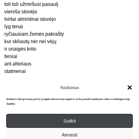
toli toli užmiršusi pasaulį
vieniša stovėjo
tvirtai atmintinai stovėjo
lyg tenai
ryčiausiam žemės pakrašty
kur skliautų nėr nei vėjų
ir snaigės krito
tiesiai
ant altoriaus
statmenai
Sutikimas
Siekdami teikti geriausią patirtį, įrenginio informacijai saugoti ir (arba) pasiekti naudojame tokias technologijas kaip
slapukus.
Sutikti
Apie mus
Redakcija
Prenumerata
Atmesti