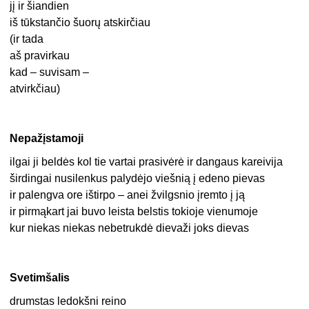
jį ir šiandien
iš tūkstančio šuorų atskirčiau
(ir tada
aš pravirkau
kad – suvisam –
atvirkčiau)
Nepažįstamoji
ilgai ji beldės kol tie vartai prasivėrė ir dangaus kareivija
širdingai nusilenkus palydėjo viešnią į edeno pievas
ir palengva ore ištirpo – anei žvilgsnio įremto į ją
ir pirmąkart jai buvo leista belstis tokioje vienumoje
kur niekas niekas nebetrukdė dievaži joks dievas
Svetimšalis
drumstas ledokšni reino