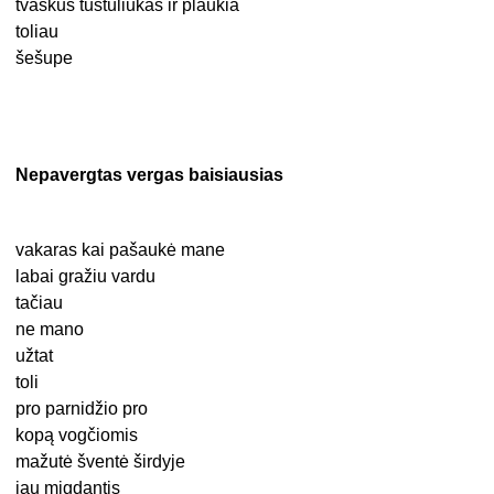
tvaskus tuštuliukas ir plaukia
toliau
šešupe
Nepavergtas vergas baisiausias
vakaras kai pašaukė mane
labai gražiu vardu
tačiau
ne mano
užtat
toli
pro parnidžio pro
kopą vogčiomis
mažutė šventė širdyje
jau migdantis