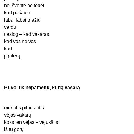
ne, šventė ne todėl
kad pašaukė
labai labai gražiu
vardu
tiesiog – kad vakaras
kad vos ne vos
kad
į galerą
Buvo, tik nepamenu, kurią vasarą
mėnulis pilnėjantis
vėjas vakarų
koks ten vėjas – vėjūkštis
iš tų gerų