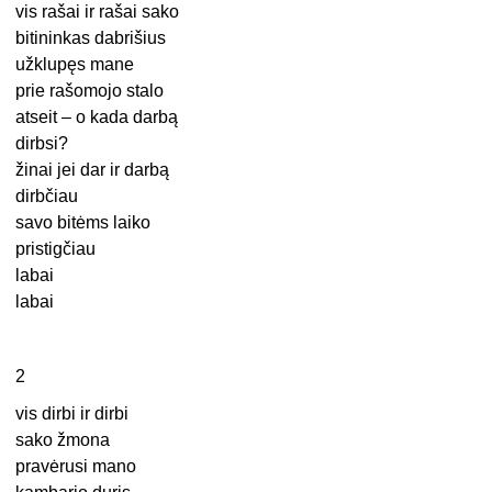
vis rašai ir rašai sako
bitininkas dabrišius
užklupęs mane
prie rašomojo stalo
atseit – o kada darbą
dirbsi?
žinai jei dar ir darbą
dirbčiau
savo bitėms laiko
pristigčiau
labai
labai
2
vis dirbi ir dirbi
sako žmona
pravėrusi mano