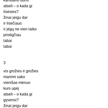
kambario duris
atseit – o kada gi
ilsėsies?
žinai jeigu dar
ir ilsėčiaus
ir jėgų ne vien laiko
pristigčiau
labai
labai
3
vis grožies ir grožies
manimi sako
vienišas mėnuo
kurs upėj
atseit – o kada gi
gyvensi?
žinai jeigu dar