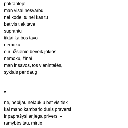
pakrantėje
man visai nesvarbu
nei kodėl tu nei kas tu
bet vis tiek tave
suprantu
tiktai kalbos tavo
nemoku
o ir užsienio beveik jokios
nemoku, žinai
man ir savos, tos vienintelės,
sykiais per daug
*
ne, nebijau nelaukiu bet vis tiek
kai mano kambario duris praversi
ir paprašysi ar jėga priversi –
ramybės tau, mirtie