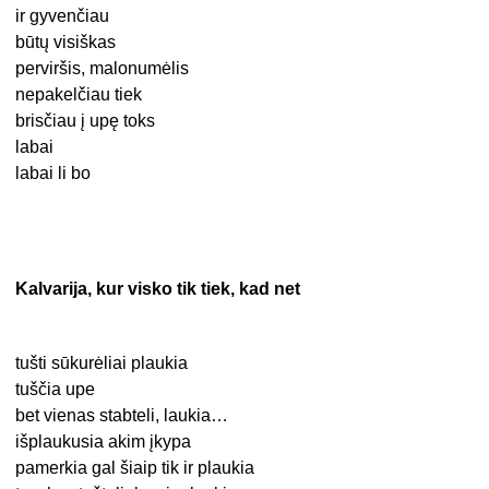
ir gyvenčiau
būtų visiškas
perviršis, malonumėlis
nepakelčiau tiek
brisčiau į upę toks
labai
labai li bo
Kalvarija, kur visko tik tiek, kad net
tušti sūkurėliai plaukia
tuščia upe
bet vienas stabteli, laukia…
išplaukusia akim įkypa
pamerkia gal šiaip tik ir plaukia