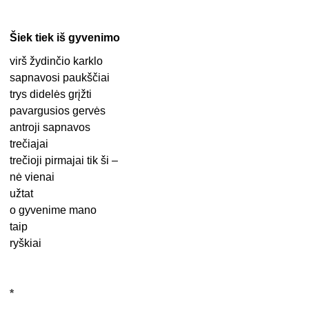
Šiek tiek iš gyvenimo
virš žydinčio karklo
sapnavosi paukščiai
trys didelės grįžti
pavargusios gervės
antroji sapnavos
trečiajai
trečioji pirmajai tik ši –
nė vienai
užtat
o gyvenime mano
taip
ryškiai
*