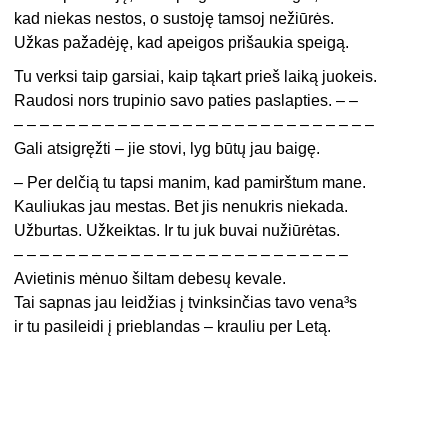
kad niekas nestos, o sustoję tamsoj nežiūrės.
Užkas pažadėję, kad apeigos prišaukia speigą.
Tu verksi taip garsiai, kaip tąkart prieš laiką juokeis.
Raudosi nors trupinio savo paties paslapties. – –
– – – – – – – – – – – – – – – – – – – – – – – – – – – –
Gali atsigręžti – jie stovi, lyg būtų jau baigę.
– Per delčią tu tapsi manim, kad pamirštum mane.
Kauliukas jau mestas. Bet jis nenukris niekada.
Užburtas. Užkeiktas. Ir tu juk buvai nužiūrėtas.
– – – – – – – – – – – – – – – – – – – – – – – – – –
Avietinis mėnuo šiltam debesų kevale.
Tai sapnas jau leidžias į tvinksinčias tavo vena³s
ir tu pasileidi į prieblandas – krauliu per Letą.