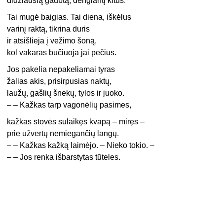
didžiausią gaubtą, dengiantį kitus.
Tai mugė baigias. Tai diena, iškėlus
varinį raktą, tikrina duris
ir atsišlieja į vežimo šoną,
kol vakaras bučiuoja jai pečius.
Jos pakelia nepakeliamai tyras
žalias akis, prisirpusias naktų,
laužų, gašlių šnekų, tylos ir juoko.
– – Kažkas tarp vagonėlių pasimes,
kažkas stovės sulaikęs kvapą – miręs –
prie užvertų nemiegančių langų.
– – Kažkas kažką laimėjo. – Nieko tokio. –
– – Jos renka išbarstytas tūteles.