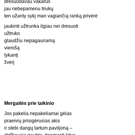
dresuodavau vakarus
jau nebepamenu triukų
ten užanty sykį man vagiančią ranką privėrė
jaukinti užtrunka ilgiau nei dresuoti
užtruko
glaudžiu nepagaunamą
vienišą
tykantį
žvėrį
Mergaitės prie taikinio
Jos pakelia nepakeliamai gėlas
praeivių prisigėrusias akis
ir stebi dangų tartum paviljoną –