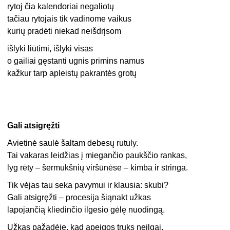
rytoj čia kalendoriai negaliotų
tačiau rytojais tik vadinome vaikus
kurių pradėti niekad neišdrįsom
išlyki liūtimi, išlyki visas
o gailiai gęstanti ugnis primins namus
kažkur tarp apleistų pakrantės grotų
Gali atsigręžti
Avietinė saulė šaltam debesų rutuly.
Tai vakaras leidžias į miegančio paukščio rankas,
lyg rėty – šermukšnių viršūnėse – kimba ir stringa.
Tik vėjas tau seka pavymui ir klausia: skubi?
Gali atsigręžti – procesija šiąnakt užkas
lapojančią kliedinčio ilgesio gėlę nuodingą.
Užkas pažadėję, kad apeigos truks neilgai,