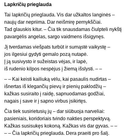
Lapkričių prieglauda
Tai lapkričių prieglauda. Vis dar užkaltos langinės –
naujų dar nepriima. Dar neišmirę pernykščiai.
Tad glauskis kitur. – Čia tik snausdamas čiulpteli nykštį
pavargėlis angelas, sargo vaidmens išsigynęs.
Jį tverdamas viešpats turbūt ir sumąstė vaikystę –
jos ilgesiui gydyti gemalo pozą nutapė.
Į ją susivysto ir sužeistas vėjas, ir lapė,
iš rudenio kilpos nespėjus į žiemą išslysti. – –
– – Kai keisti kailiuką vėlu, kai pasaulis nudirtas –
išnertas iš klegančių pievų ir pienių paklodžių –
kažkas susiraito į raidę, sapnuodamas godžiai,
nagais į save ir į sapno virbus įsikirtęs.
Čia tiek susirietusių jų – dar siūbuoja narveliai:
pasieniais, koridoriais tvindo nakties perspektyvą.
Kažkas susisukęs kokoną. Kažkas vis dar gyvas. – –
– – Čia lapkričių prieglauda. Dera praeiti pro šalį.