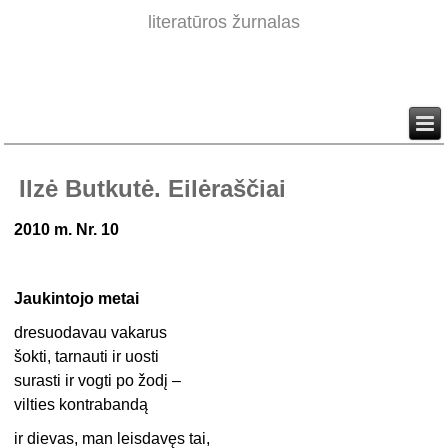
literatūros žurnalas
Ilzė Butkutė. Eilėraščiai
2010 m. Nr. 10
Jaukintojo metai
dresuodavau vakarus
šokti, tarnauti ir uosti
surasti ir vogti po žodį –
vilties kontrabandą
ir dievas, man leisdavęs tai,