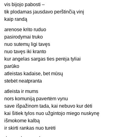
vis bijojo pabosti –
tik plodamas jausdavo perštinčią vinį
kaip randą
arenose krito ruduo
pasirodymai truko
nuo sutemų ligi tavęs
nuo tavęs iki kranto
kur angelas sargas ties perėja tyliai
parūko
atleistas kadaise, bet mūsų
stebėt neatpranta
atleista ir mums
nors komuniją pavertėm vynu
save išpažinom tada, kai nebuvo kur dėti
kai šitiek tylos nuo užgintojo miego nuskynę
išmokome kalbą
ir skirti rankas nuo turėti