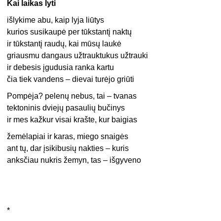
Kai laikas lyti
išlykime abu, kaip lyja liūtys
kurios susikaupė per tūkstantį naktų
ir tūkstantį raudų, kai mūsų laukė
griausmu dangaus užtrauktukus užtrauki
ir debesis įgudusia ranka kartu
čia tiek vandens – dievai turėjo griūti
Pompėja? pelenų nebus, tai – tvanas
tektoninis dviejų pasaulių bučinys
ir mes kažkur visai krašte, kur baigias
žemėlapiai ir karas, miego snaigės
ant tų, dar įsikibusių nakties – kuris
anksčiau nukris žemyn, tas – išgyveno
*