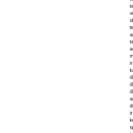
t
v
s
t
a
t
a
m
i
k
i
i
i
a
d
i
k
s