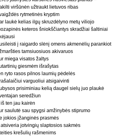
akilti viršūnėn užtraukt lietuvos ribas
vaigždės rytmetinės kryptim
ar laukė kelias ilgų skruzdėlyno metų viliojo
uozapinės keteros šniokščiantys skradžiai šaltiniai
ikėjausi
usileisti į raigardo slėnį omens akmenėlių parankiot
žmaršties tamsiuosiuos akivaruos
ur miega visatos žaltys
utartinių giesmėm išrašytas
en ryto rasos pilnos laumių pėdelės
rašalaičiui varguoliui atsigaivinti
ubysos prisiminiau kelią daugel sielų juo plaukė
ventajan seredžiun
 iš ten jau kairėn
ur saulutė sau spygsi amžinybės stiprumo
e jokios įžanginės prasmės
r atsiveria jotvingių slaptosios sakmės
teities krešulių rašmenims