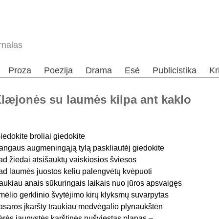
rnalas
Proza
Poezija
Drama
Esė
Publicistika
Kr
læjonės su laumės kilpa ant kaklo
iedokite broliai giedokite
angaus augmeningąją tylą paskliautėj giedokite
ad žiedai atsišauktų vaiskiosios šviesos
ad laumės juostos keliu palengvėtų kvėpuoti
raukiau anais sūkuringais laikais nuo jūros apsvaigęs
mėlio gerklinio švytėjimo kirų klyksmų suvarpytas
asaros įkaršty traukiau medvėgalio plynaukštėn
ėrės jaunystės karštinės nušviestas planas –