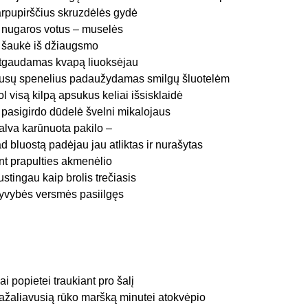
arpupirščius skruzdėlės gydė
 nugaros votus – muselės
r šaukė iš džiaugsmo
tgaudamas kvapą liuoksėjau
usų spenelius padaužydamas smilgų šluotelėm
ol visą kilpą apsukus keliai išsisklaidė
r pasigirdo dūdelė švelni mikalojaus
alva karūnuota pakilo –
ad bluostą padėjau jau atliktas ir nurašytas
nt prapulties akmenėlio
ustingau kaip brolis trečiasis
yvybės versmės pasiilgęs
ai popietei traukiant pro šalį
ažaliavusią rūko maršką minutei atokvėpio