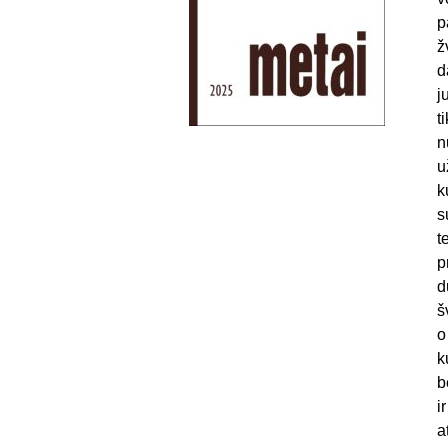
p
ž
d
j
t
n
u
k
s
t
p
d
š
o
k
b
i
a