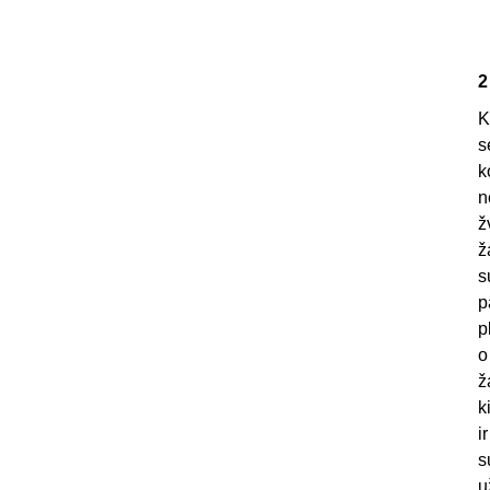
2
K
s
k
n
ž
ž
s
p
p
o
ž
k
i
s
u