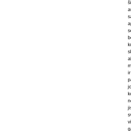
š
a
s
a
s
b
k
s
a
m
i
p
j
k
n
j
s
v
g