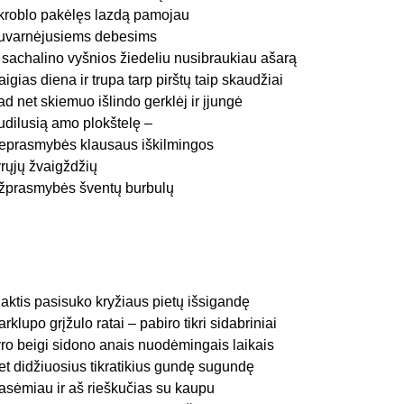
kroblo pakėlęs lazdą pamojau
uvarnėjusiems debesims
r sachalino vyšnios žiedeliu nusibraukiau ašarą
aigias diena ir trupa tarp pirštų taip skaudžiai
ad net skiemuo išlindo gerklėj ir įjungė
udilusią amo plokštelę –
eprasmybės klausaus iškilmingos
yrųjų žvaigždžių
žprasmybės šventų burbulų
aktis pasisuko kryžiaus pietų išsigandę
arklupo grįžulo ratai – pabiro tikri sidabriniai
yro beigi sidono anais nuodėmingais laikais
et didžiuosius tikratikius gundę sugundę
asėmiau ir aš rieškučias su kaupu