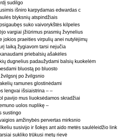
irdį sudilgo
usimis išniro karpydamas edwardas c
aulės blyksnių atspindžiais
psigaubęs suko vaivorykštės kilpeles
ėjo vargiai įžiūrimus prasmių žvynelius
e jokios praeities virpulių anei nutylėjimų
urį laiką žygiavom tarsi nejučia
kanaudami priebalsių ašakėles
kių dugnelius padaužydami balsių kuokelėm
esdami bluostą po bluosto
r žvilgsnį po žvilgsnio
akelių ramunes glostinėdami
os lengvai išsiaistrina – –
ol pavijo mus liuoksėdamos skradžiai
emuno uolos nuplikę –
is sustingo
vaigios amžinybės pervertas mirksnio
ilkeliu susivijo ir šokęs ant aido metės saulėleidžio link
arsiai sukliko trūkusi metų rievė