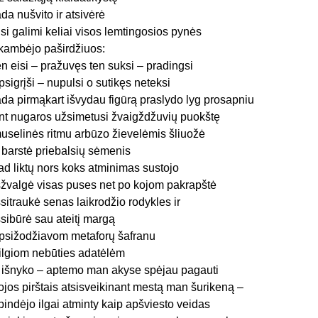
ada nušvito ir atsivėrė
isi galimi keliai visos lemtingosios pynės
kambėjo paširdžiuos:
en eisi – pražuvęs ten suksi – pradingsi
psigrįši – nupulsi o sutikęs neteksi
ada pirmąkart išvydau figūrą praslydo lyg prosapniu
nt nugaros užsimetusi žvaigždžuvių puokštę
uselinės ritmu arbūzo žievelėmis šliuožė
r barstė priebalsių sėmenis
ad liktų nors koks atminimas sustojo
šžvalgė visas puses net po kojom pakrapštė
šsitraukė senas laikrodžio rodykles ir
šsibūrė sau ateitį margą
psižodžiavom metaforų šafranu
ilgiom nebūties adatėlėm
r išnyko – aptemo man akyse spėjau pagauti
ojos pirštais atsisveikinant mestą man šurikeną –
pindėjo ilgai atminty kaip apšviesto veidas