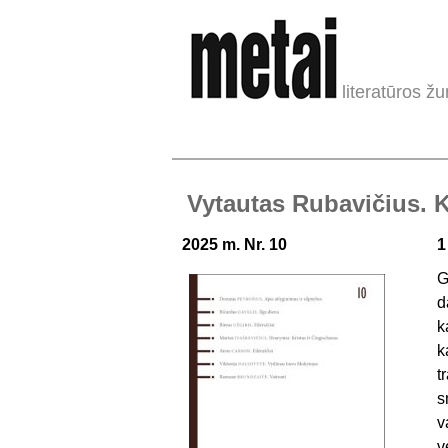
literatūros žu
Vytautas Rubavičius. K
2025 m. Nr. 10
1
G
d
k
k
t
s
v
v