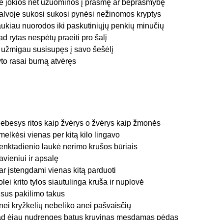
e jokios net užuominos į prasmę ar beprasmybę
alvoje sukosi sukosi pynėsi nežinomos kryptys
aukiau nuorodos iki paskutiniųjų penkių minučių
ad rytas nespėtų praeiti pro šalį
r užmigau susisupęs į savo šešėlį
yto rasai burną atvėręs
ebesys ritos kaip žvėrys o žvėrys kaip žmonės
melkėsi vienas per kitą kilo lingavo
enktadienio laukė nerimo krušos būriais
avieniui ir apsalę
ar įstengdami vienas kitą parduoti
olei krito tylos siautulinga kruša ir nuplovė
isus pakilimo takus
nei kryžkelių nebeliko anei pašvaisčių
ad ėjau nudrengęs batus kruvinas mesdamas pėdas