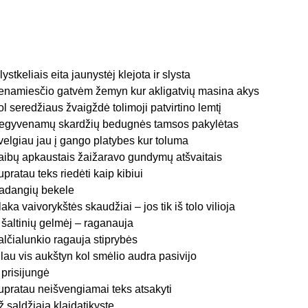
lystkeliais eita jaunystėj klejota ir slysta
enamiesčio gatvėm žemyn kur akligatvių masina akys
ol seredžiaus žvaigždė tolimoji patvirtino lemtį
egyvenamų skardžių bedugnės tamsos pakylėtas
velgiau jau į gango platybes kur toluma
aibų apkaustais žaižaravo gundymų atšvaitais
upratau teks riedėti kaip kibiui
adangių bekele
laka vaivorykštės skaudžiai – jos tik iš tolo vilioja
 šaltinių gelmėj – raganauja
alčialunkio ragauja stiprybės
ilau vis aukštyn kol smėlio audra pasivijo
r prisijungė
upratau neišvengiamai teks atsakyti
ž saldžiąją klaidatikystę