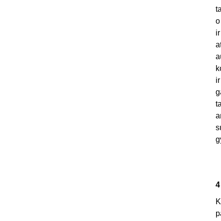
t
o
i
a
a
k
i
g
t
a
s
g
4
K
p