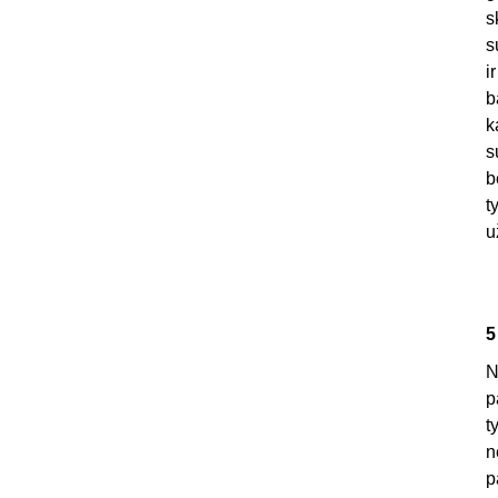
s
s
i
b
k
s
b
t
u
5
N
p
t
n
p