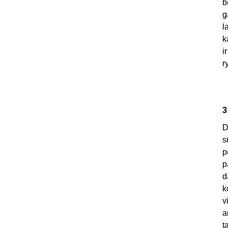
b
g
l
k
i
r
3
D
s
p
p
d
k
v
a
t