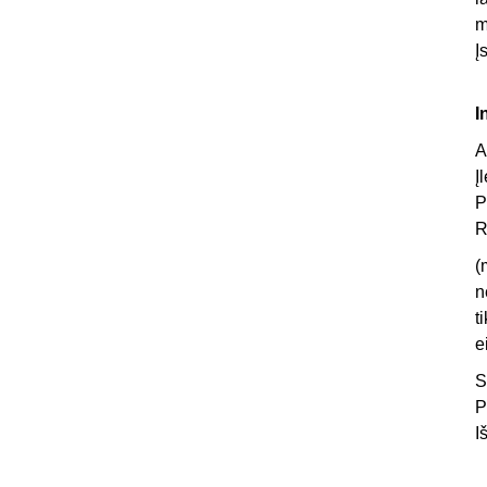
m
Į
I
A
Į
P
R
(
n
t
e
S
P
I