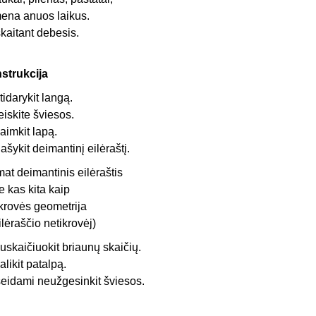
ena anuos laikus.
skaitant debesis.
nstrukcija
tidarykit langą.
leiskite šviesos.
aimkit lapą.
ašykit deimantinį eilėraštį.
mat deimantinis eilėraštis
e kas kita kaip
ikrovės geometrija
ilėraščio netikrovėj)
uskaičiuokit briaunų skaičių.
alikit patalpą.
šeidami neužgesinkit šviesos.