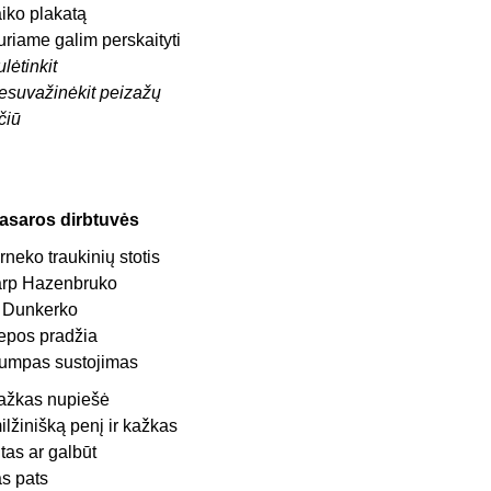
aiko plakatą
uriame galim perskaityti
ulėtinkit
esuvažinėkit peizažų
čiū
asaros dirbtuvės
rneko traukinių stotis
arp Hazenbruko
r Dunkerko
iepos pradžia
rumpas sustojimas
ažkas nupiešė
ilžinišką penį ir kažkas
itas ar galbūt
as pats