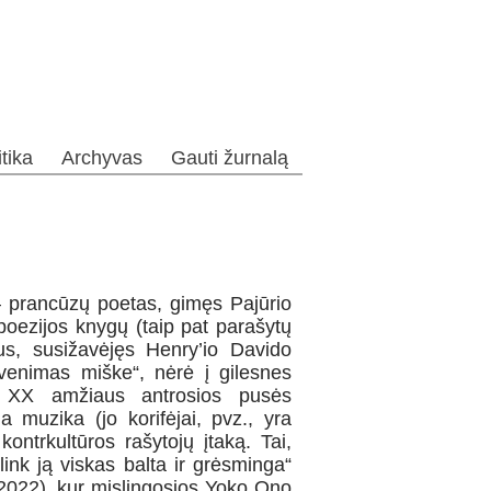
itika
Archyvas
Gauti žurnalą
 prancūzų poetas, gimęs Pajūrio
 poezijos knygų (taip pat parašytų
jus, susižavėjęs Henry’io Davido
venimas miške“, nėrė į gilesnes
 – XX amžiaus antrosios pusės
ia muzika (jo korifėjai, pvz., yra
kontrkultūros rašytojų įtaką. Tai,
link ją viskas balta ir grėsminga“
, 2022), kur mįslingosios Yoko Ono