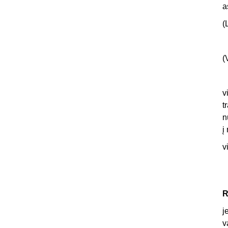
a
(
(
v
t
n
į
v
R
j
v