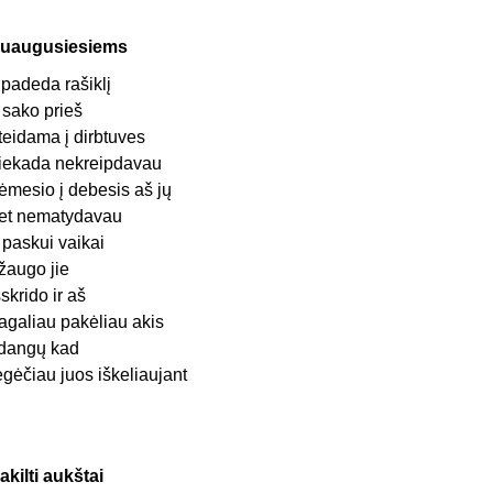
uaugusiesiems
i padeda rašiklį
r sako prieš
teidama į dirbtuves
iekada nekreipdavau
ėmesio į debesis aš jų
et nematydavau
 paskui vaikai
žaugo jie
šskrido ir aš
agaliau pakėliau akis
 dangų kad
egėčiau juos iškeliaujant
akilti aukštai