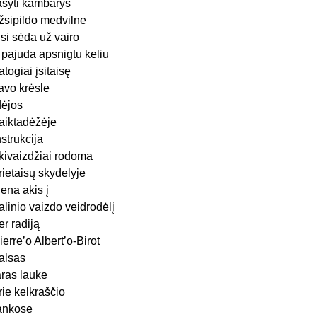
ašyti kambarys
žsipildo medvilne
isi sėda už vairo
r pajuda apsnigtu keliu
atogiai įsitaisę
avo krėsle
dėjos
aiktadėžėje
nstrukcija
kivaizdžiai rodoma
rietaisų skydelyje
iena akis į
alinio vaizdo veidrodėlį
er radiją
ierre’o Albert’o-Birot
alsas
aras lauke
rie kelkraščio
ankose