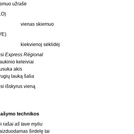
smuo užrašė
LO)
vienas skiemuo
VE)
kiekvienoj sėklidėj
isi
Express Régional
raukinio keleiviai
usuka akis
 rugių lauką šalia
isi išskyrus vieną
ašymo technikos
ei rašai
aš tave myliu
aizduodamas širdelę tai