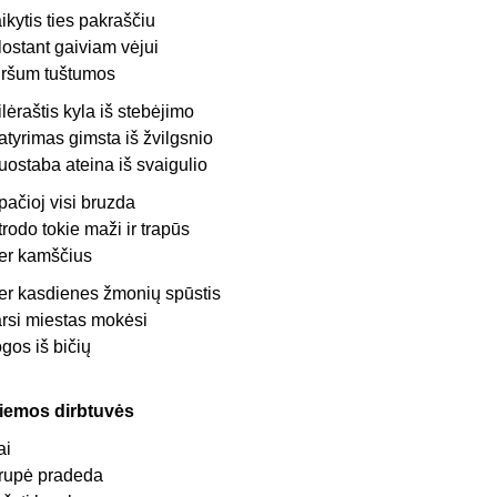
aikytis ties pakraščiu
lostant gaiviam vėjui
iršum tuštumos
ilėraštis kyla iš stebėjimo
atyrimas gimsta iš žvilgsnio
uostaba ateina iš svaigulio
pačioj visi bruzda
trodo tokie maži ir trapūs
er kamščius
er kasdienes žmonių spūstis
arsi miestas mokėsi
ogos iš bičių
iemos dirbtuvės
ai
rupė pradeda