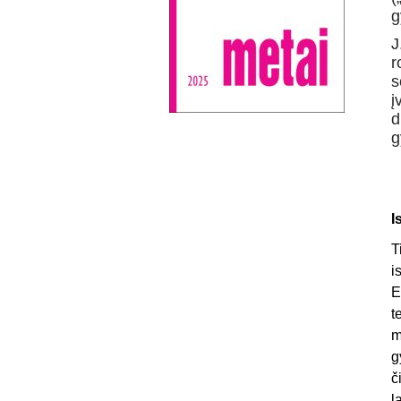
g
J
r
s
į
d
g
I
T
i
E
t
m
g
č
l