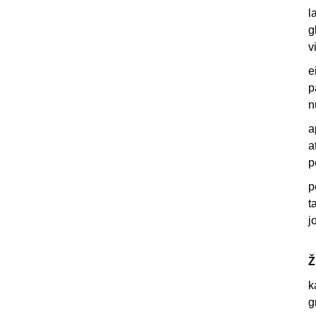
l
g
v
e
p
n
a
a
p
p
t
j
Ž
k
g