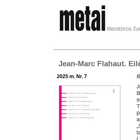
literatūros žu
Jean-Marc Flahaut. Eil
2025 m. Nr. 7
I
J
B
s
T
p
a
„
t
(