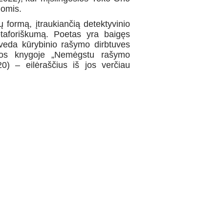
nomis.
formą, įtraukiančią detektyvinio
etaforiškumą. Poetas yra baigęs
 veda kūrybinio rašymo dirbtuves
amos knygoje „Nemėgstu rašymo
20) – eilėraščius iš jos verčiau