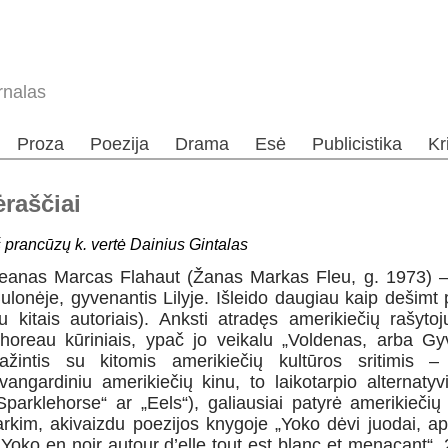
rnalas
Proza
Poezija
Drama
Esė
Publicistika
Kr
ėraščiai
š prancūzų k. vertė Dainius Gintalas
eanas Marcas Flahaut (Žanas Markas Fleu, g. 1973) –
ulonėje, gyvenantis Lilyje. Išleido daugiau kaip dešimt
u kitais autoriais). Anksti atradęs amerikiečių rašyto
horeau kūriniais, ypač jo veikalu „Voldenas, arba Gy
ažintis su kitomis amerikiečių kultūros sritimis
vangardiniu amerikiečių kinu, to laikotarpio alternatyv
Sparklehorse“ ar „Eels“), galiausiai patyrė amerikiečių 
arkim, akivaizdu poezijos knygoje „Yoko dėvi juodai, ap
„Yoko en noir autour d’elle tout est blanc et menaçant“