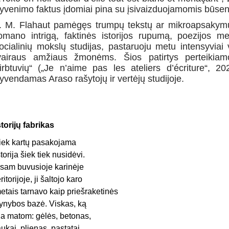
yvenimo faktus įdomiai pina su įsivaizduojamomis būse
. M. Flahaut pamėgęs trumpų tekstų ar mikroapsakymų 
omano intrigą, faktinės istorijos rupumą, poezijos m
ocialinių mokslų studijas, pastaruoju metu intensyviai
vairaus amžiaus žmonėms. Šios patirtys perteiki
irbtuvių“ („Je n’aime pas les ateliers d’écriture“, 20
yvendamas Araso rašytojų ir vertėjų studijoje.
storijų fabrikas
iek kartų pasakojama
storija šiek tiek nusidėvi.
sam buvusioje karinėje
eritorijoje, ji šaltojo karo
etais tarnavo kaip priešraketinės
ynybos bazė. Viskas, ką
ia matom: gėlės, betonas,
aukai, plienas, pastatai,