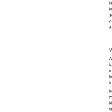
l
k
s
n
a
V
A
t
i
l
t
k
m
k
t