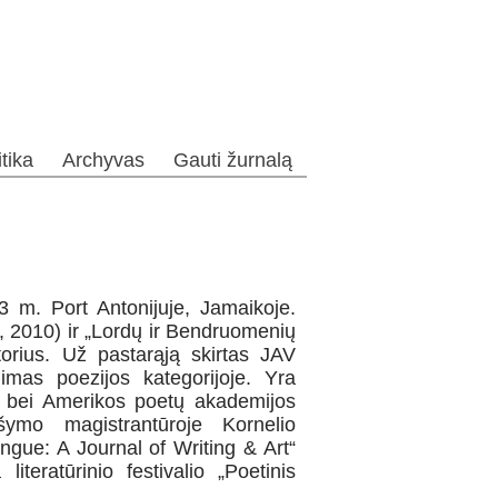
itika
Archyvas
Gauti žurnalą
 m. Port Antonijuje, Jamaikoje.
“, 2010) ir „Lordų ir Bendruomenių
rius. Už pastarąją skirtas JAV
mas poezijos kategorijoje. Yra
l bei Amerikos poetų akademijos
šymo magistrantūroje Kornelio
ongue: A Journal of Writing & Art“
iteratūrinio festivalio „Poetinis