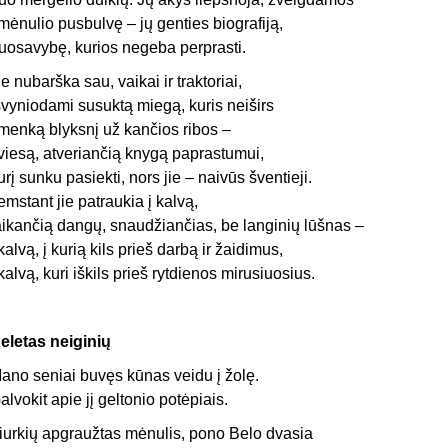
 mėnulio pusbulvę – jų genties biografiją,
uosavybę, kurios negeba perprasti.
ie nubarška sau, vaikai ir traktoriai,
švyniodami susuktą miegą, kuris neiširs
 menką blyksnį už kančios ribos –
viesą, atveriančią knygą paprastumui,
urį sunku pasiekti, nors jie – naivūs šventieji.
emstant jie patraukia į kalvą,
aikančią dangų, snaudžiančias, be langinių lūšnas –
 kalvą, į kurią kils prieš darbą ir žaidimus,
 kalvą, kuri iškils prieš rytdienos mirusiuosius.
eletas neiginių
ano seniai buvęs kūnas veidu į žolę.
alvokit apie jį geltonio potėpiais.
iurkių apgraužtas mėnulis, pono Belo dvasia