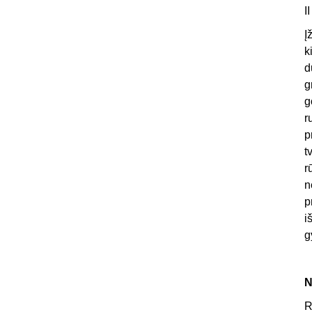
II
Į
k
d
g
g
r
p
t
r
n
p
i
g
N
R