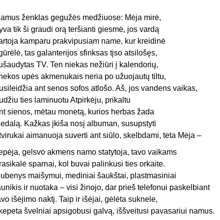
amus ženklas gegužės medžiuose: Mėja mirė,
yva tik ši graudi orą teršianti giesmė, jos vardą
artoja kamparu prakvipusiam name, kur kreidinė
igūrėlė, tas galanterijos sfinksas tįso atsilošęs,
ušaudytas TV. Ten niekas nežiūri į kalendorių,
nekos upės akmenukais neria po užuojautų tiltu,
usileidžia ant senos sofos atlošo. Aš, jos vandens vaikas,
udžiu ties laminuotu Atpirkėju, prikaltu
nt sienos, mėtau monetą, kurios herbas žada
edalą. Kažkas įkiša nosį albuman, susupstyti
tvirukai aimanuoja suverti ant siūlo, skelbdami, teta Mėja –
epėja, gelsvo akmens namo statytoja, tavo vaikams
rasikalė sparnai, kol buvai palinkusi ties orkaite.
ubenys maišymui, mediniai šaukštai, plastmasiniai
aunikis ir nuotaka – visi žinojo, dar prieš telefonui paskelbiant
avo išėjimo naktį. Taip ir išėjai, gėlėta suknele,
kepeta švelniai apsigobusi galvą, iššveitusi pavasariui namus.