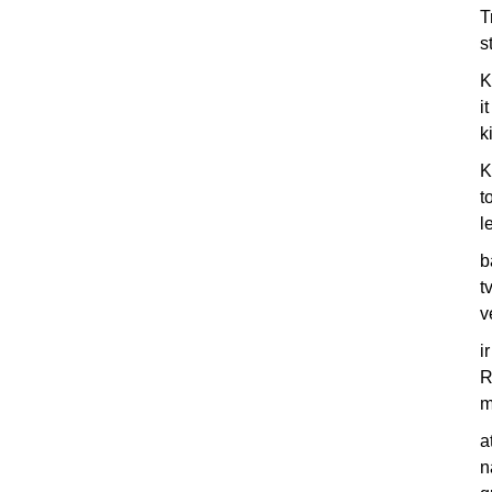
T
s
K
i
k
K
t
l
b
t
v
i
R
m
a
n