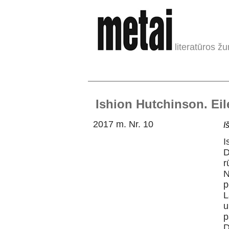
literatūros žu
Ishion Hutchinson. Eil
2017 m. Nr. 10
I
I
D
r
N
p
L
u
p
D