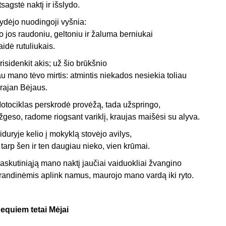
tsagstė naktį ir išslydo.
ydėjo nuodingoji vyšnia:
o jos raudoniu, geltoniu ir žaluma berniukai
aidė rutuliukais.
risidenkit akis; už šio brūkšnio
au mano tėvo mirtis: atmintis niekados nesiekia toliau
rajan Bėjaus.
otociklas perskrodė provėžą, tada užspringo,
žgeso, radome riogsant variklį, kraujas maišėsi su alyva.
iduryje kelio į mokyklą stovėjo avilys,
 tarp šen ir ten daugiau nieko, vien krūmai.
askutiniąją mano naktį jaučiai vaiduokliai žvangino
randinėmis aplink namus, maurojo mano vardą iki ryto.
equiem tetai Mėjai