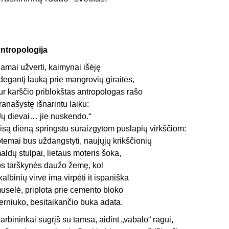
ntropologija
amai užverti, kaimynai išėję
 degantį lauką prie mangrovių giraitės,
ur karščio priblokštas antropologas rašo
ranašystę išnarintu laiku:
Jų dievai… jie nuskendo.“
isą dieną springstu suraizgytom puslapių virkščiom:
otemai bus uždangstyti, naujųjų krikščionių
aldų stulpai, lietaus moteris šoka,
os tarškynės daužo žemę, kol
kalbinių virvė ima virpėti it ispaniška
uselė, priplota prie cemento bloko
erniuko, besitaikančio buka adata.
arbininkai sugrįš su tamsa, aidint „vabalo“ ragui,