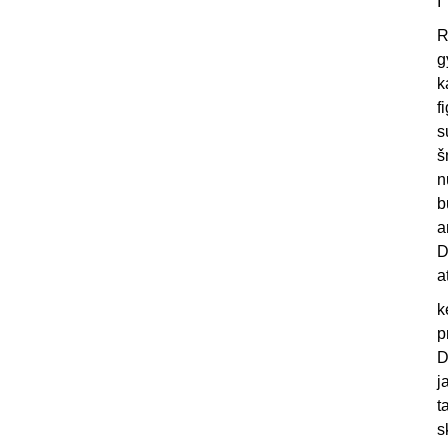
I
R
g
k
f
s
š
n
b
a
D
a
k
p
D
j
t
s