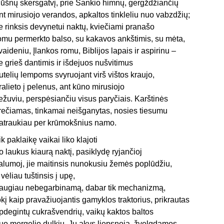
 lūšnų skersgatvį, prie Sankio himnų, gergždžiančių
nt mirusiojo verandos, apkaltos tinkleliu nuo vabzdžių;
ie rinksis devynetui naktų, kviečiami pranašo
omu permerkto balso, su kakavos ankštimis, su mėta,
vaideniu, Įlankos romu, Biblijos lapais ir aspirinu –
ie grieš dantimis ir išdejuos nušvitimus
utelių lempoms svyruojant virš vištos kraujo,
ralieto į pelenus, ant kūno mirusiojo
iežuviu, perspėsiančiu visus paryčiais. Karštinės
rečiamas, tinkamai neišganytas, nosies tiesumu
atraukiau per krūmokšnius namo.
ik paklaikę vaikai liko klajoti
o laukus kiaurą naktį, pasiklydę ryjančioj
alumoj, jie maitinsis nunokusiu žemės poplūdžiu,
 vėliau tuštinsis į upę,
augiau nebegarbinamą, dabar tik mechanizmą,
okį kaip pravažiuojantis gamyklos traktorius, prikrautas
pdegintų cukrašvendrių, vaikų kaktos baltos
uo mergelio dulkių. Jų akys liepsnoja, žvelgdamos