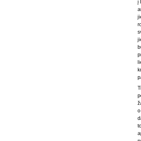
į
a
j
r
s
j
b
p
l
k
p
T
p
ž
o
d
t
a
n