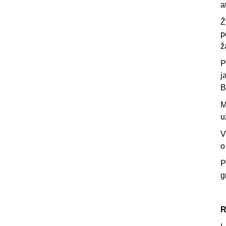
a
Ž
p
ž
P
j
B
M
u
V
o
P
g
R