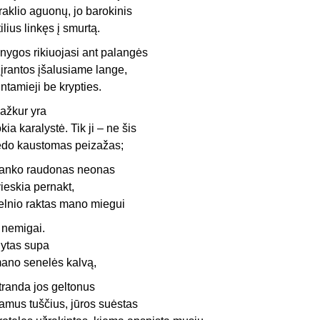
raklio aguonų, jo barokinis
tilius linkęs į smurtą.
nygos rikiuojasi ant palangės
t įrantos įšalusiame lange,
intamieji be krypties.
ažkur yra
okia karalystė. Tik ji – ne šis
edo kaustomas peizažas;
anko raudonas neonas
vieskia pernakt,
elnio raktas mano miegui
r nemigai.
ytas supa
ano senelės kalvą,
tranda jos geltonus
amus tuščius, jūros suėstas