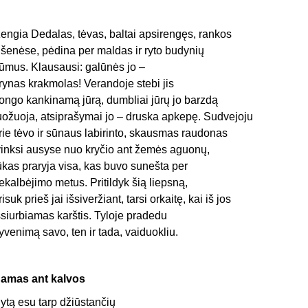
žengia Dedalas, tėvas, baltai apsirengęs, rankos
išenėse, pėdina per maldas ir ryto budynių
ūmus. Klausausi: galūnės jo –
rynas krakmolas! Verandoje stebi jis
ongo kankinamą jūrą, dumbliai jūrų jo barzdą
uožuoja, atsiprašymai jo – druska apkepę. Sudvejoju
rie tėvo ir sūnaus labirinto, skausmas raudonas
vinksi ausyse nuo kryčio ant žemės aguonų,
ūkas praryja visa, kas buvo sunešta per
ekalbėjimo metus. Pritildyk šią liepsną,
risuk prieš jai išsiveržiant, tarsi orkaitę, kai iš jos
šsiurbiamas karštis. Tyloje pradedu
yvenimą savo, ten ir tada, vaiduokliu.
amas ant kalvos
ytą esu tarp džiūstančių