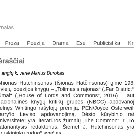
rnalas
Proza
Poezija
Drama
Esė
Publicistika
Kr
ėraščiai
š anglų k. vertė Marius Burokas
shionas Hutchinsonas (Išionas Hatčinsonas) gimė 1983
viejų poezijos knygų – „Tolimasis rajonas“ („Far District
ūmai“ („House of Lords and Commons“, 2016) – auto
acionalinės knygų kritikų grupės (NBCC) apdovanoji
elnęs Whitingo rašytojų premiją, PEN/Joyce Osterwei
arry’io Leviso apdovanojimą. Dėsto kūrybinio ra
niversitete; yra literatūros žurnalų „The Common“ ir „T
atariantysis redaktorius. Šiemet J. Hutchinsonas yra l
ruskininkų ruduo“ svečias.