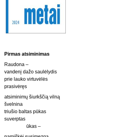
Pirmas atsiminimas
Raudona –
vandenį dažo saulėlydis
prie lauko virtuvėlės
prasivėręs
atsiminimų šiurkščią vilną
švelnina
triušio baltas pūkas
suverptas
ūkas –
pamiškėj susimezga