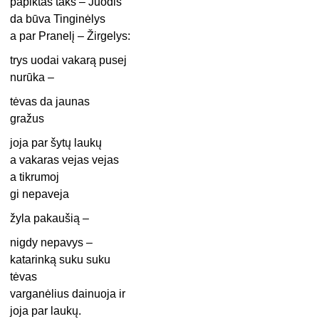
papiktas taks – Juodis
da būva Tinginėlys
a par Pranelį – Žirgelys:
trys uodai vakarą pusej
nurūka –
tėvas da jaunas
gražus
joja par šytų laukų
a vakaras vejas vejas
a tikrumoj
gi nepaveja
žyla pakaušią –
nigdy nepavys –
katarinką suku suku
tėvas
varganėlius dainuoja ir
joja par laukų.