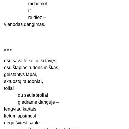
mi bemol
ir
re diez –
vienodas dengimas.
* * *
esu savaitė kelio iki tavęs,
esu šlapias rudens miškas,
gelstantys lapai,
skruostų raudoniai,
toliai
du saulabroliai
giedrame danguje –
lengviau kartais
lietum apsimest
negu šviest saule –