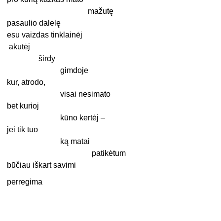
mažutę
pasaulio dalelę
esu vaizdas tinklainėj
akutėj
širdy
gimdoje
kur, atrodo,
visai nesimato
bet kurioj
kūno kertėj –
jei tik tuo
ką matai
patikėtum
būčiau iškart savimi
perregima