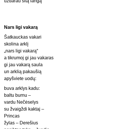
uždarau šitą langą
Nars ligi vakarą
Šatkauckas vakari
skolina arklį
„nars ligi vakarą“
a tikrumoj gi jau vakaras
gi jau vakarą saula
un arklią pakaušią
apyšviete uodų:
buva arklys kadu:
baltu burnu –
vardu Nečėselys
su žvaigždi kaktaj –
Princas
žylas – Derešius