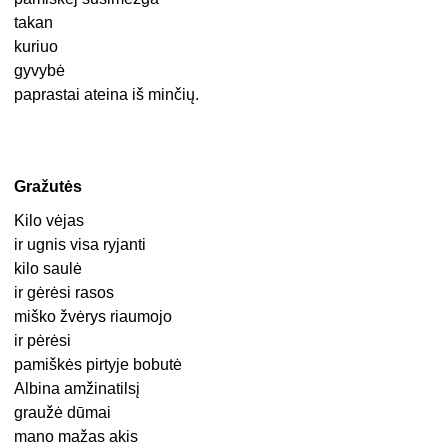
takan
kuriuo
gyvybė
paprastai ateina iš minčių.
Gražutės
Kilo vėjas
ir ugnis visa ryjanti
kilo saulė
ir gėrėsi rasos
miško žvėrys riaumojo
ir pėrėsi
pamiškės pirtyje bobutė
Albina amžinatilsį
graužė dūmai
mano mažas akis