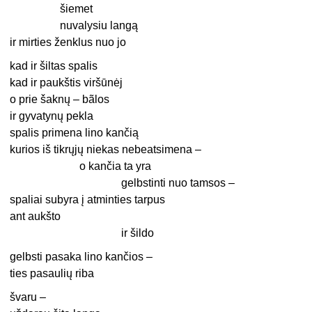
šiemet
nuvalysiu langą
ir mirties ženklus nuo jo
kad ir šiltas spalis
kad ir paukštis viršūnėj
o prie šaknų – bãlos
ir gyvatynų pekla
spalis primena lino kančią
kurios iš tikrųjų niekas nebeatsimena –
o kančia ta yra
gelbstinti nuo tamsos –
spaliai subyra į atminties tarpus
ant aukšto
ir šildo
gelbsti pasaka lino kančios –
ties pasaulių riba
švaru –