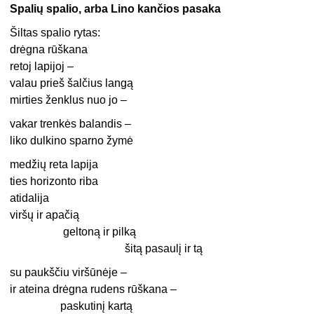
Spalių spalio, arba Lino kančios pasaka
Šiltas spalio rytas:
drėgna rūškana
retoj lapijoj –
valau prieš šalčius langą
mirties ženklus nuo jo –
vakar trenkės balandis –
liko dulkino sparno žymė
medžių reta lapija
ties horizonto riba
atidalija
viršų ir apačią
geltoną ir pilką
šitą pasaulį ir tą
su paukščiu viršūnėje –
ir ateina drėgna rudens rūškana –
paskutinį kartą