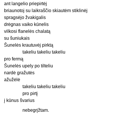
ant langelio priepirtėj
briaunotoj su laikraščio skiautėm stiklinėj
spragsėjo žvakigalis
drėgnas vaiko kūnelis
vilkosi flanelės chalatą
su šuniukais
Šunelės krautuvėj pirktą
takeliu takeliu takeliu
pro fermą
Šunelės upely po tilteliu
nardė gražutės
ažužėlė
takeliu takeliu takeliu
pro pirtį
į kūnus švarius
nebegrįžtam.