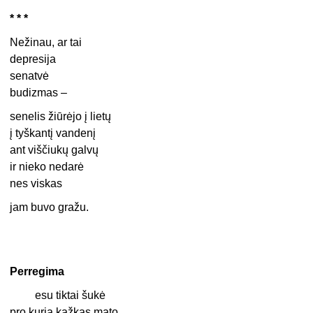
* * *
Nežinau, ar tai
depresija
senatvė
budizmas –
senelis žiūrėjo į lietų
į tyškantį vandenį
ant viščiukų galvų
ir nieko nedarė
nes viskas
jam buvo gražu.
Perregima
esu tiktai šukė
pro kurią kažkas mato