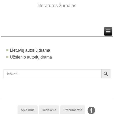
literatūros žurnalas
Lietuvių autorių drama
Užsienio autorių drama
Search Button
Search
for:
Apie mus
Redakcija
Prenumerata