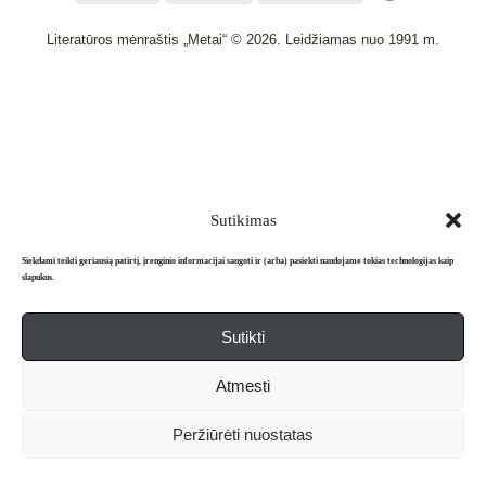
Literatūros mėnraštis „Metai“ © 2026. Leidžiamas nuo 1991 m.
Powered by
WordPress
and
WordPress Theme
created with Artisteer.
Sutikimas
Siekdami teikti geriausią patirtį, įrenginio informacijai saugoti ir (arba) pasiekti naudojame tokias technologijas kaip
slapukus.
Sutikti
Atmesti
Peržiūrėti nuostatas