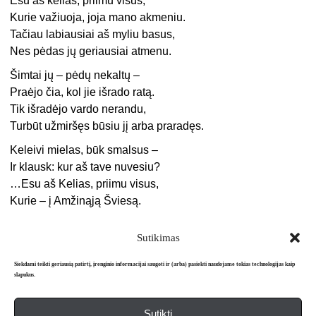
Esu aš kelias, priimu visus,
Kurie važiuoja, joja mano akmeniu.
Tačiau labiausiai aš myliu basus,
Nes pėdas jų geriausiai atmenu.
Šimtai jų – pėdų nekaltų –
Praėjo čia, kol jie išrado ratą.
Tik išradėjo vardo nerandu,
Turbūt užmiršęs būsiu jį arba praradęs.
Keleivi mielas, būk smalsus –
Ir klausk: kur aš tave nuvesiu?
…Esu aš Kelias, priimu visus,
Kurie – į Amžinąją Šviesą.
Sutikimas
Siekdami teikti geriausią patirtį, įrenginio informacijai saugoti ir (arba) pasiekti naudojame tokias technologijas kaip
slapukus.
Sutikti