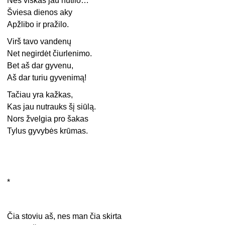
Nes viskas jau nutilo…
Šviesa dienos aky
Apžlibo ir pražilo.
Virš tavo vandenų
Net negirdėt čiurlenimo.
Bet aš dar gyvenu,
Aš dar turiu gyvenimą!
Tačiau yra kažkas,
Kas jau nutrauks šį siūlą.
Nors žvelgia pro šakas
Tylus gyvybės krūmas.
*
Čia stoviu aš, nes man čia skirta