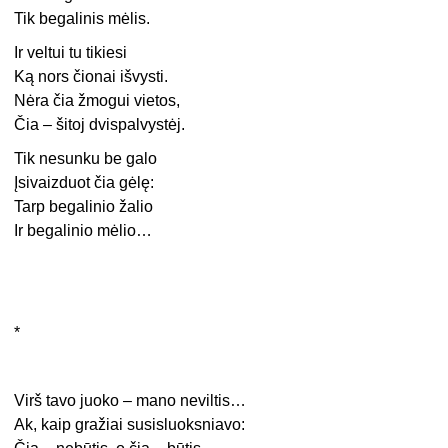
Tik begalinis mėlis.
Ir veltui tu tikiesi
Ką nors čionai išvysti.
Nėra čia žmogui vietos,
Čia – šitoj dvispalvystėj.
Tik nesunku be galo
Įsivaizduot čia gėlę:
Tarp begalinio žalio
Ir begalinio mėlio…
*
Virš tavo juoko – mano neviltis…
Ak, kaip gražiai susisluoksniavo: