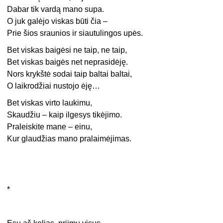
Dabar tik vardą mano supa.
O juk galėjo viskas būti čia –
Prie šios sraunios ir siautulingos upės.
Bet viskas baigėsi ne taip, ne taip,
Bet viskas baigės net neprasidėję.
Nors krykštė sodai taip baltai baltai,
O laikrodžiai nustojo ėję…
Bet viskas virto laukimu,
Skaudžiu – kaip ilgesys tikėjimo.
Praleiskite mane – einu,
Kur glaudžias mano pralaimėjimas.
*