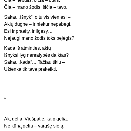
Čia – nebūtis, o čia – būtis,
Čia – mano žodis, šičia – tavo.
Sakau „išnyk“, o tu vis vien esi –
Akių dugne – ir niekur nepabėgi.
Esi ir praeity, ir ilgesy…
Nejaugi mano žodis toks bejėgis?
Kada iš atminties, akių
Išnyksi lyg nerealybės daiktas?
Sakau „kada“… Tačiau tikiu –
Užtenka tik tave prakeikti.
*
Ak, gelia, Viešpatie, kaip gelia.
Ne kūną gelia – vargšę sielą.