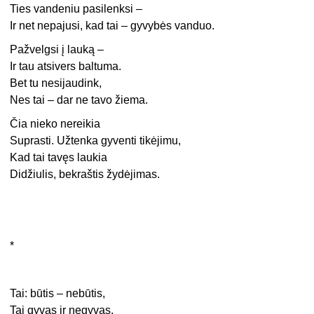
Ties vandeniu pasilenksi –
Ir net nepajusi, kad tai – gyvybės vanduo.
Pažvelgsi į lauką –
Ir tau atsivers baltuma.
Bet tu nesijaudink,
Nes tai – dar ne tavo žiema.
Čia nieko nereikia
Suprasti. Užtenka gyventi tikėjimu,
Kad tai tavęs laukia
Didžiulis, bekraštis žydėjimas.
*
Tai: būtis – nebūtis,
Tai gyvas ir negyvas.