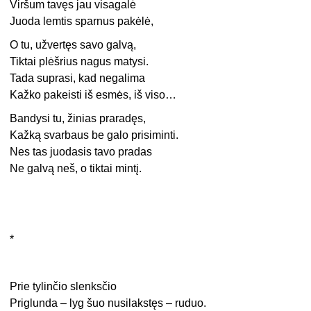
Viršum tavęs jau visagalė
Juoda lemtis sparnus pakėlė,
O tu, užvertęs savo galvą,
Tiktai plėšrius nagus matysi.
Tada suprasi, kad negalima
Kažko pakeisti iš esmės, iš viso…
Bandysi tu, žinias praradęs,
Kažką svarbaus be galo prisiminti.
Nes tas juodasis tavo pradas
Ne galvą neš, o tiktai mintį.
*
Prie tylinčio slenksčio
Priglunda – lyg šuo nusilakstęs – ruduo.