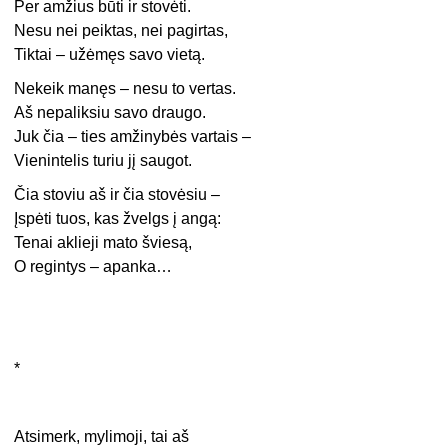
Per amžius būti ir stovėti.
Nesu nei peiktas, nei pagirtas,
Tiktai – užėmęs savo vietą.
Nekeik manęs – nesu to vertas.
Aš nepaliksiu savo draugo.
Juk čia – ties amžinybės vartais –
Vienintelis turiu jį saugot.
Čia stoviu aš ir čia stovėsiu –
Įspėti tuos, kas žvelgs į angą:
Tenai aklieji mato šviesą,
O regintys – apanka…
*
Atsimerk, mylimoji, tai aš