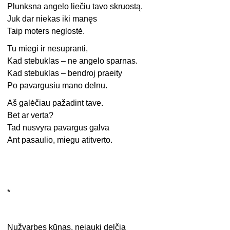
Plunksna angelo liečiu tavo skruostą.
Juk dar niekas iki manęs
Taip moters neglostė.
Tu miegi ir nesupranti,
Kad stebuklas – ne angelo sparnas.
Kad stebuklas – bendroj praeity
Po pavargusiu mano delnu.
Aš galėčiau pažadint tave.
Bet ar verta?
Tad nusvyra pavargus galva
Ant pasaulio, miegu atitverto.
*
Nužvarbęs kūnas, nejauki delčia