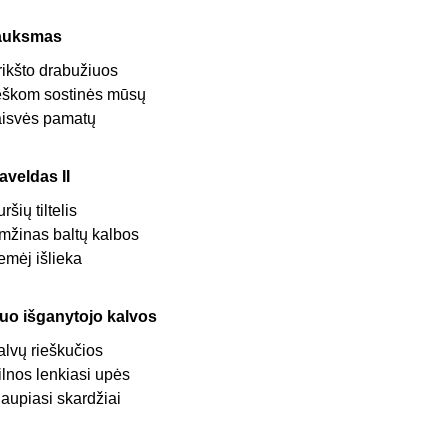
auksmas
rikšto drabužiuos
eškom sostinės mūsų
aisvės pamatų
aveldas II
uršių tiltelis
mžinas baltų kalbos
emėj išlieka
uo išganytojo kalvos
alvų rieškučios
ilnos lenkiasi upės
laupiasi skardžiai