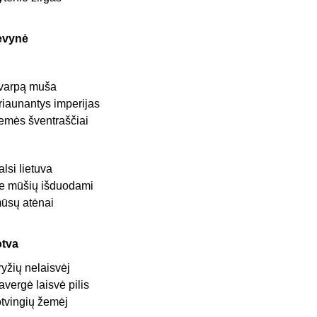
ėvynė
 varpą muša
riaunantys imperijas
emės šventraščiai
alsi lietuva
e mūšių išduodami
ūsų atėnai
otva
ryžių nelaisvėj
avergė laisvė pilis
otvingių žemėj