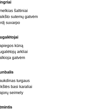
ingriai
melkias šaltiniai
aikšto sutemų gatvėm
irdį suvarpo
ugalėtojai
apiegos kūną
ugalėtojų arkliai
alkioja gatvėm
unbalis
aukdinas turgaus
ikštės basi karaliai
ajorų seimely
tmintis