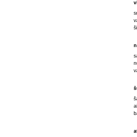
v
s
v
š
n
s
n
v
š
š
a
b
a