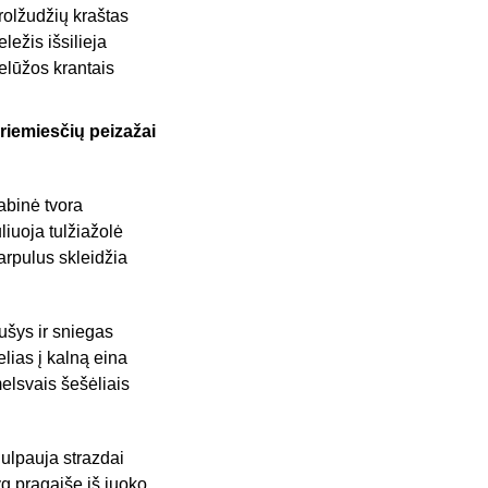
rolžudžių kraštas
eležis išsilieja
elūžos krantais
riemiesčių peizažai
abinė tvora
ūliuoja tulžiažolė
arpulus skleidžia
ušys ir sniegas
elias į kalną eina
elsvais šešėliais
iulpauja strazdai
yg pragaišę iš juoko