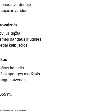
ltoriaus verdenėje
raujas ir vanduo
rovaizdis
ovijus grįžta
emės dangaus ir ugnies
iedai kaip įsčios
lkas
ušrus kalnelis
lšioj apaugęs medžiais
angun atvertas
655 m.