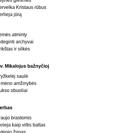
rejinės giesmės
ervelka Kristaus rūbus
erlieja jūrą
emės atminty
šdeginti archyvai
rikštas ir silkės
v. Mikalojus bažnyčioj
ryžkelėj saulė
r mėno amžinybės
ukso obuoliai
erbas
raujo brastomis
krieja kaip viltis baltas
ytenio žirgas