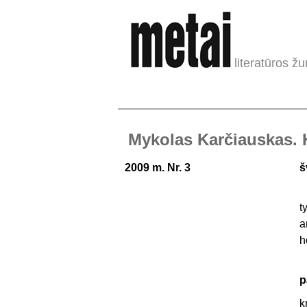
literatūros žu
Mykolas Karčiauskas. K
2009 m. Nr. 3
š
t
a
h
p
k