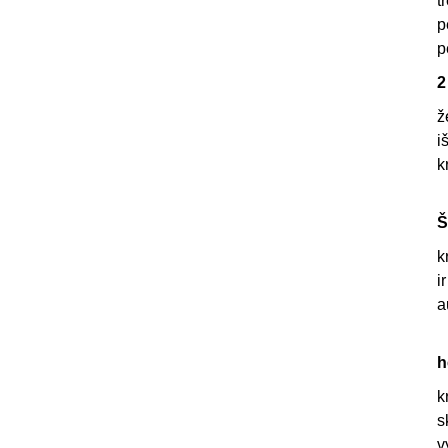
t
p
p
2
ž
i
k
Š
k
i
a
h
k
s
v