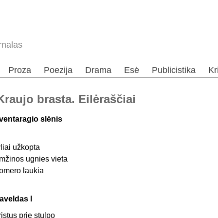
rnalas
Proza
Poezija
Drama
Esė
Publicistika
Kr
raujo brasta. Eilėraščiai
ventaragio slėnis
yliai užkopta
mžinos ugnies vieta
omero laukia
aveldas I
ristus prie stulpo