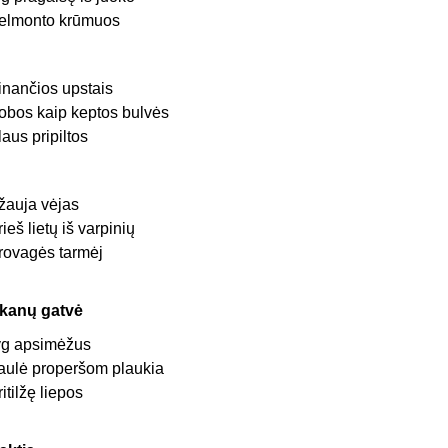
elmonto krūmuos
inančios upstais
obos kaip keptos bulvės
laus pripiltos
žauja vėjas
rieš lietų iš varpinių
rovagės tarmėj
kanų gatvė
yg apsimėžus
aulė properšom plaukia
ritilžę liepos