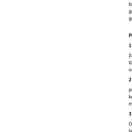
b
g
g
P
1
ž
t
v
2
p
k
m
3
č
l