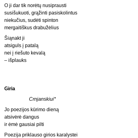
O ji dar tik norėtų nusiprausti
susišukuoti, grąžinti pasiskolintus
niekučius, sudėti spinton
mergaitiškus drabužėlius
Šiąnakt ji
atsiguls į patalą
nei į riešuto kevalą
– išplauks
Giria
Crnjanskiui*
Jo poezijos kūrimo dieną
atsivėrė dangus
ir ėmė gausiai pilti
Poezija priklauso girios karalystei