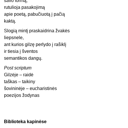
savo formą,
rutulioja pasakojimą
apie poetą, pabučiuotą į pačią
kaktą.
Slogią mintį praskaidrina žvakės
liepsnele,
ant kurios gilzę perlydo į rašiklį
ir tiesia į šventos
semantikos dangų.
Post scriptum
Gilzėje – raidė
taškas – taikiny
šovininėje – eucharistinės
poezijos žodynas
Biblioteka kapinėse