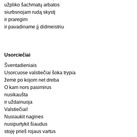
užpliko šachmatų arbatos
siurbsnojam rudą skystį
ir praregim
ir pavadiname jį didmeistriu
Usorciečiai
Šventadieniais
Usorcuose valstiečiai šoka trypia
žemė po kojom net dreba
O kam nors pasimirus
nusikaušta
ir uždainuoja
Valstiečiai!
Nusiaukit nagines
nusipurtykit šiaudus
stoję prieš rojaus vartus