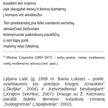
kasdien ten nueinu
joje daugybė tiesių ir kreivų kamienų
į kuriuos vis atsidaužiu
Ten prieblandoj yra šilto vandens versmių
almančiais liežuviais
krūmynuose pakirdusių paukščių
o ant lūpų junti
malonų vėjo lytėjimą
*
Milošas Crnjanskis (1893–1977) – serbų poetas, vienas svarbiausių
serbų modernizmo atstovų (vert. past.).
Ljiljana Lalić (g. 1958 m. Bania Lukoje) – poetė,
svarbiausios jos poezijos knygos „Kriauklės“
(„Školjke“, 2006) ir „Ketvirtadieniui besibaigiant“
(„Krajem četvrtka“, 2007). Drauge su Ž. Kecmanu
parašė didelio dėmesio sulaukusį romaną
„Sudeginimas“ („Spaljivanje“, 2002).