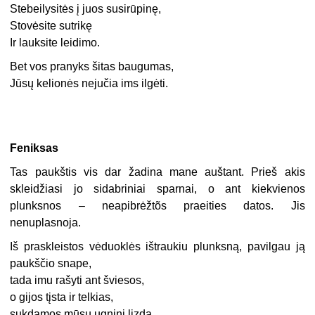
Stebeilysitės į juos susirūpinę,
Stovėsite sutrikę
Ir lauksite leidimo.
Bet vos pranyks šitas baugumas,
Jūsų kelionės nejučia ims ilgėti.
Feniksas
Tas paukštis vis dar žadina mane auštant. Prieš akis
skleidžiasi jo sidabriniai sparnai, o ant kiekvienos
plunksnos – neapibrėžtõs praeities datos. Jis
nenuplasnoja.
Iš praskleistos vėduoklės ištraukiu plunksną, pavilgau ją
paukščio snape,
tada imu rašyti ant šviesos,
o gijos tįsta ir telkias,
sukdamos mūsų ugninį lizdą.