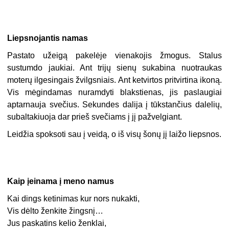
Liepsnojantis namas
Pastato užeigą pakelėje vienakojis žmogus. Stalus
sustumdo jaukiai. Ant trijų sienų sukabina nuotraukas
moterų ilgesingais žvilgsniais. Ant ketvirtos pritvirtina ikoną.
Vis mėgindamas nuramdyti blakstienas, jis paslaugiai
aptarnauja svečius. Sekundes dalija į tūkstančius dalelių,
subaltakiuoja dar prieš svečiams į jį pažvelgiant.
Leidžia spoksoti sau į veidą, o iš visų šonų jį laižo liepsnos.
Kaip įeinama į meno namus
Kai dings ketinimas kur nors nukakti,
Vis dėlto ženkite žingsnį…
Jus paskatins kelio ženklai,