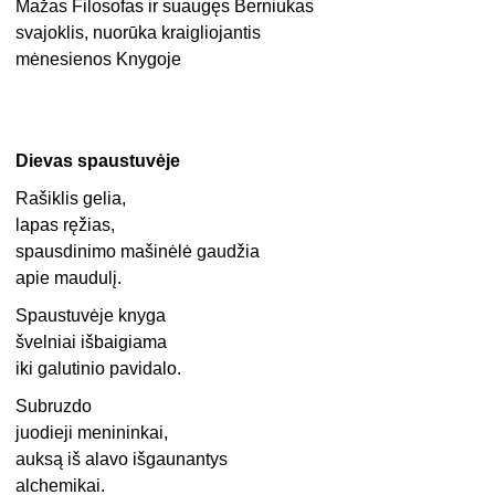
Mažas Filosofas ir suaugęs Berniukas
svajoklis, nuorūka kraigliojantis
mėnesienos Knygoje
Dievas spaustuvėje
Rašiklis gelia,
lapas ręžias,
spausdinimo mašinėlė gaudžia
apie maudulį.
Spaustuvėje knyga
švelniai išbaigiama
iki galutinio pavidalo.
Subruzdo
juodieji menininkai,
auksą iš alavo išgaunantys
alchemikai.