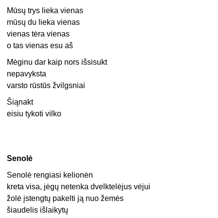
Mūsų trys lieka vienas
mūsų du lieka vienas
vienas tėra vienas
o tas vienas esu aš
Mėginu dar kaip nors išsisukt
nepavyksta
varsto rūstūs žvilgsniai
Šiąnakt
eisiu tykoti vilko
Senolė
Senolė rengiasi kelionėn
kreta visa, jėgų netenka dvelktelėjus vėjui
žolė įstengtų pakelti ją nuo žemės
šiaudelis išlaikytų