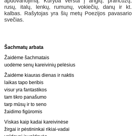
apdovanojimą. Kūryba versta į anglų, prancūzų,
rusų, italų, lenkų, rumunų, vokiečių, danų ir kt.
kalbas. Rašytojas yra šių metų Poezijos pavasario
svečias.
Šachmatų arbata
Žaidėme šachmatais
uodėme senų kareivinių pelėsius
Žaidėme kiauras dienas ir naktis
laikas tapo beribis
visur yra fantastikos
tam tikro panašumo
tarp mūsų ir to seno
žaidimo figūromis
Viskas kaip kadai kareivinėse
žirgai ir pėstininkai rikiai-vadai