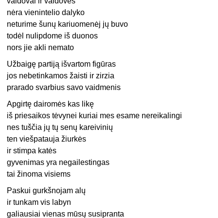
valdovai ir valdovės
nėra vienintelio dalyko
neturime šunų kariuomenėj jų buvo
todėl nulipdome iš duonos
nors jie akli nemato
Užbaigę partiją išvartom figūras
jos nebetinkamos žaisti ir zirzia
prarado svarbius savo vaidmenis
Apgirtę dairomės kas likę
iš priesaikos tėvynei kuriai mes esame nereikalingi
nes tuščia jų tų senų kareivinių
ten viešpatauja žiurkės
ir stimpa katės
gyvenimas yra negailestingas
tai žinoma visiems
Paskui gurkšnojam alų
ir tunkam vis labyn
galiausiai vienas mūsų susipranta