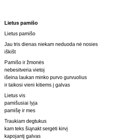
Lietus pamišo
Lietus pamišo
Jau tris dienas niekam neduoda nė nosies
iškišt
Pamišo ir žmonės
nebesitveria vietoj
išeina laukan minko purvo gurvuolius
ir taikosi vieni kitiems į galvas
Lietus vis
pamišusiai lyja
pamišę ir mes
Traukiam degtukus
kam teks šiąnakt sergėti kirvį
kapojantį galvas