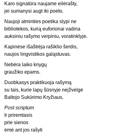
Karo signatūra naujame eilėrašty,
jei sumanysi augt iki poeto.
Naujoji atminties poetika slypi ne
bibliotekos, kurią euforionai vadina
auksiniu rašymo verpiniu, voratinklyje.
Kapinėse išaštrėja rašiklio šerdis,
naujos lingvistikos galąstuvas.
Nebėra laiko knygų
graužiko epams.
Duobkasys praktikuoja rašymą
su tais, kurie lapų šūsnyje neįžvelgė
Baltojo Sukūrimo Kryžiaus.
Post scriptum
Ir priremtasis
prie sienos
ėmė ant jos rašyti