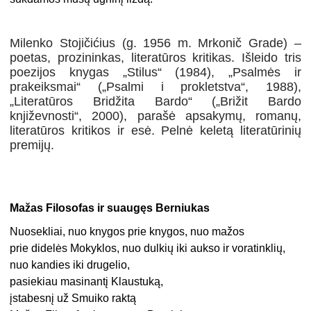
Milenko Stojičićius (g. 1956 m. Mrkonič Grade) –
poetas, prozininkas, literatūros kritikas. Išleido tris
poezijos knygas „Stilus“ (1984), „Psalmės ir
prakeiksmai“ („Psalmi i prokletstva“, 1988),
„Literatūros Bridžita Bardo“ („Brižit Bardo
književnosti“, 2000), parašė apsakymų, romanų,
literatūros kritikos ir esė. Pelnė keletą literatūrinių
premijų.
Mažas Filosofas ir suaugęs Berniukas
Nuosekliai, nuo knygos prie knygos, nuo mažos
prie didelės Mokyklos, nuo dulkių iki aukso ir voratinklių,
nuo kandies iki drugelio,
pasiekiau masinantį Klaustuką,
įstabesnį už Smuiko raktą