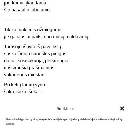
įperkamu, įkandamu
šio pasaulio tobulumu.
– – – – – – – – – – – –
Tik kai naktimis užmiegame,
jie galiausiai pailsi nuo mūsų maldavimų.
Tamsoje išnyra iš paveikslų,
suskaičiuoja suneštus pinigus,
dailiai susišukuoja, persirengia
ir išsiruošia prašmatnios
vakarienės miestan.
Po kelių taurių vyno
šoka, šoka, šoka…
Sutikimas
Siekdami teikti geriausią patirtį, įrenginio informacijai saugoti ir (arba) pasiekti naudojame tokias technologijas kaip
slapukus.