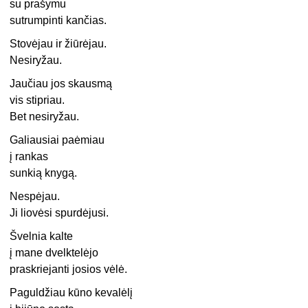
su prašymu
sutrumpinti kančias.
Stovėjau ir žiūrėjau.
Nesiryžau.
Jaučiau jos skausmą
vis stipriau.
Bet nesiryžau.
Galiausiai paėmiau
į rankas
sunkią knygą.
Nespėjau.
Ji liovėsi spurdėjusi.
Švelnia kalte
į mane dvelktelėjo
praskriejanti josios vėlė.
Paguldžiau kūno kevalėlį