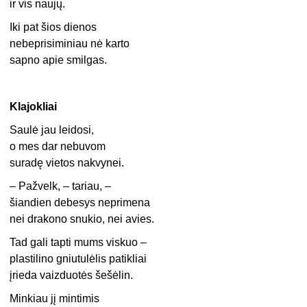
ir vis naujų.
Iki pat šios dienos
nebeprisiminiau nė karto
sapno apie smilgas.
Klajokliai
Saulė jau leidosi,
o mes dar nebuvom
suradę vietos nakvynei.
– Pažvelk, – tariau, –
šiandien debesys neprimena
nei drakono snukio, nei avies.
Tad gali tapti mums viskuo –
plastilino gniutulėlis patikliai
įrieda vaizduotės šešėlin.
Minkiau jį mintimis