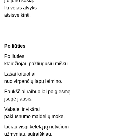
į bijūno sostą.
Iki vėjas atvyks
atsisveikinti.
Po liūties
Po liūties
klaidžiojau pažliugusiu mišku.
Lašai krituoliai
nuo virpančių lapų laimino.
Paukščiai raibuoliai po giesmę
įsegė į ausis.
Vabalai ir vikšrai
paklusnumo maldelių mokė,
tačiau visgi keletą jų netyčiom
užmyniau, sutraiškiau.