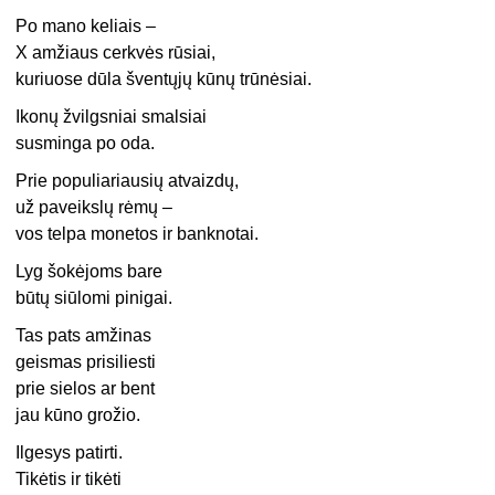
Po mano keliais –
X amžiaus cerkvės rūsiai,
kuriuose dūla šventųjų kūnų trūnėsiai.
Ikonų žvilgsniai smalsiai
susminga po oda.
Prie populiariausių atvaizdų,
už paveikslų rėmų –
vos telpa monetos ir banknotai.
Lyg šokėjoms bare
būtų siūlomi pinigai.
Tas pats amžinas
geismas prisiliesti
prie sielos ar bent
jau kūno grožio.
Ilgesys patirti.
Tikėtis ir tikėti