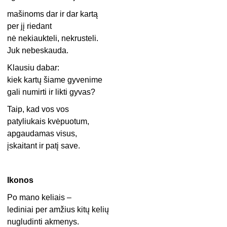
mašinoms dar ir dar kartą
per jį riedant
nė nekiaukteli, nekrusteli.
Juk nebeskauda.
Klausiu dabar:
kiek kartų šiame gyvenime
gali numirti ir likti gyvas?
Taip, kad vos vos
patyliukais kvėpuotum,
apgaudamas visus,
įskaitant ir patį save.
Ikonos
Po mano keliais –
lediniai per amžius kitų kelių
nugludinti akmenys.