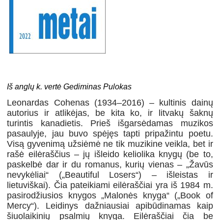
Iš anglų k. vertė Gediminas Pulokas
Leonardas Cohenas (1934–2016) – kultinis dainų
autorius ir atlikėjas, be kita ko, ir litvakų šaknų
turintis kanadietis. Prieš išgarsėdamas muzikos
pasaulyje, jau buvo spėjęs tapti pripažintu poetu.
Visą gyvenimą užsiėmė ne tik muzikine veikla, bet ir
rašė eilėraščius – jų išleido keliolika knygų (be to,
paskelbė dar ir du romanus, kurių vienas – „Žavūs
nevykėliai
ׅ“
(„Beautiful Losers“) – išleistas ir
lietuviškai). Čia pateikiami eilėraščiai yra iš 1984 m.
pasirodžiusios knygos „Malonės knyga“ („Book of
Mercy“). Leidinys dažniausiai apibūdinamas kaip
šiuolaikinių psalmių knyga. Eilėraščiai čia be