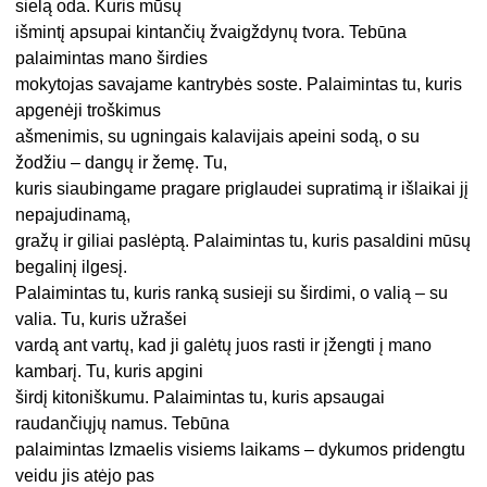
sielą oda. Kuris mūsų
išmintį apsupai kintančių žvaigždynų tvora. Tebūna
palaimintas mano širdies
mokytojas savajame kantrybės soste. Palaimintas tu, kuris
apgenėji troškimus
ašmenimis, su ugningais kalavijais apeini sodą, o su
žodžiu – dangų ir žemę. Tu,
kuris siaubingame pragare priglaudei supratimą ir išlaikai jį
nepajudinamą,
gražų ir giliai paslėptą. Palaimintas tu, kuris pasaldini mūsų
begalinį ilgesį.
Palaimintas tu, kuris ranką susieji su širdimi, o valią – su
valia. Tu, kuris užrašei
vardą ant vartų, kad ji galėtų juos rasti ir įžengti į mano
kambarį. Tu, kuris apgini
širdį kitoniškumu. Palaimintas tu, kuris apsaugai
raudančiųjų namus. Tebūna
palaimintas Izmaelis visiems laikams – dykumos pridengtu
veidu jis atėjo pas