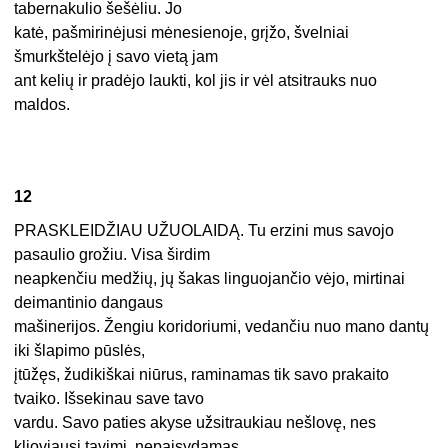
tabernakulio šešėliu. Jo
katė, pašmirinėjusi mėnesienoje, grįžo, švelniai
šmurkštelėjo į savo vietą jam
ant kelių ir pradėjo laukti, kol jis ir vėl atsitrauks nuo
maldos.
12
PRASKLEIDŽIAU UŽUOLAIDĄ. Tu erzini mus savojo
pasaulio grožiu. Visa širdim
neapkenčiu medžių, jų šakas linguojančio vėjo, mirtinai
deimantinio dangaus
mašinerijos. Žengiu koridoriumi, vedančiu nuo mano dantų
iki šlapimo pūslės,
įtūžęs, žudikiškai niūrus, raminamas tik savo prakaito
tvaiko. Išsekinau save tavo
vardu. Savo paties akyse užsitraukiau nešlovę, nes
klioviausi tavimi, nepaisydamas