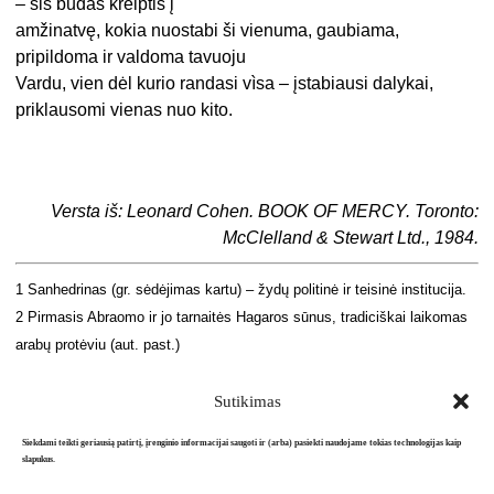
– šis būdas kreiptis į
amžinatvę, kokia nuostabi ši vienuma, gaubiama,
pripildoma ir valdoma tavuoju
Vardu, vien dėl kurio randasi vìsa – įstabiausi dalykai,
priklausomi vienas nuo kito.
Versta iš: Leonard Cohen.
BOOK OF MERCY
. Toronto:
McClelland & Stewart Ltd., 1984.
1 Sanhedrinas (gr. sėdėjimas kartu) – žydų politinė ir teisinė institucija.
2 Pirmasis Abraomo ir jo tarnaitės Hagaros sūnus, tradiciškai laikomas
arabų protėviu (aut. past.)
Sutikimas
Siekdami teikti geriausią patirtį, įrenginio informacijai saugoti ir (arba) pasiekti naudojame tokias technologijas kaip
slapukus.