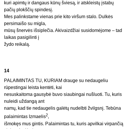
kuri apimtų ir dangaus kūnų šviesą, ir atskleistų įstabų
pačių plokščių spindesį.
Mes palinkstame vienas prie kito viršum stalo. Dulkės
persimaišo su migla,
mūsų šnervės išsiplečia. Akivaizdžiai susidomėjome – tad
laikas pasigilinti į
žydo reikalą.
14
PALAIMINTAS TU, KURIAM drauge su nedaugeliu
rūpestingai leista kentėti, kai
nesuskaitoma gausybė buvo siaubingai nušluoti. Tu, kuris
nuleidi uždangą ant
namų, kad tie nedaugelis galėtų nudelbti žvilgsnį. Tebūna
2
palaimintas Izmaelis
,
išmokęs mus gintis. Palaimintas tu, kuris apvilkai virpančią