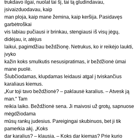
trukdavo ilgai, nuolat tai šį, tai tą gludindavau,
įsivaizduodavau, kaip
man ploja, kaip mane žemina, kaip keršija. Pasidavęs
garbėtroškai
vis labiau pučiausi ir brinkau, stengiausi iš visų jėgų,
didėjau, ir, atėjus
laikui, pagimdžiau beždžionę. Netrukus, ko ir reikėjo laukti,
įvyko
kažin koks smulkutis nesusipratimas, ir beždžionė ūmai
mane puolė.
Šlubčiodamas, klupdamas leidausi atgal į tviskančius
karaliaus kiemus.
„Kur toji tavo beždžionė? – paklausė karalius. – Atvesk ją
man.“ Tam
reikia laiko. Beždžionė sena. Ji maivosi už grotų, sapnuose
mėgdžiodama
mūsų rankų judesius. Pareigingai skubinuos, bet ji tik
pamerkia akį. „Koks
dar karalius? – klausia. – Koks dar kiemas? Prie kurio