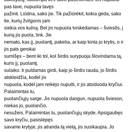
pas tave, nupuola tavęs
pažinti. Liūdna, sako jie. Tik pažiūrėkit, kokia gėda, sako
tie, kurių žvilgsnis jam
siekia vos kulną. Bet jis nupuola tviskėdamas – šviesõs, į
kurią jis puola, link. Jie
nemato, kas jį, puolantį, pakelia, ar kaip kinta jo krytis, o ir
jis pats gerokai
sumišęs – bent iki tol, kol širdis surypuoja šlovindama tą,
kuris jį, puolantį,
sulaiko. Ir puldamas girdi, kaip jo širdis rauda, jo širdis
atskleidžia, kodėl jis
nupuola, kodėl jam reikėjo nupulti, ir jis atsiduoda kryčiui.
Palaimintas tu,
puolančiųjų sarge. Jis nupuola dangun, nupuola švieson,
niekas jo, puolančio,
nesužeis. Palaimintas tu, puolančiųjų skyde. Apsigaubęs
savo kryčiu, pasislėpęs
savame krytyje, jis atranda tą vietą, jis susikaupia. Jo