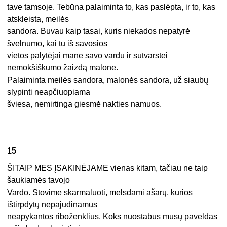
tave tamsoje. Tebūna palaiminta to, kas paslėpta, ir to, kas
atskleista, meilės
sandora. Buvau kaip tasai, kuris niekados nepatyrė
švelnumo, kai tu iš savosios
vietos palytėjai mane savo vardu ir sutvarstei
nemokšiškumo žaizdą malone.
Palaiminta meilės sandora, malonės sandora, už siaubų
slypinti neapčiuopiama
šviesa, nemirtinga giesmė nakties namuos.
15
ŠITAIP MES ĮSAKINĖJAME vienas kitam, tačiau ne taip
šaukiamės tavojo
Vardo. Stovime skarmaluoti, melsdami ašarų, kurios
ištirpdytų nepajudinamus
neapykantos riboženklius. Koks nuostabus mūsų paveldas