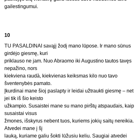
gailestingumui.
10
TU PASALDINAI savąjį žodį mano lūpose. Ir mano sūnus
girdėjo giesmę, kuri
priklauso ne jam. Nuo Abraomo iki Augustino tautos tavęs
nepažino, nors
kiekviena raudà, kiekvienas keiksmas kilo nuo tavo
šventenybės pamato.
Įkurdinai mane šioj paslapty ir leidai užtraukti giesmę – net
jei tik iš šio keisto
užkampio. Susaistei mane su mano pirštų atspaudais, kaip
susaistai visus
žmones, išskyrus nebent tuos, kuriems jokių saitų nereikia.
Atvedei mane į šį
lauką, kuriame galiu šokti lūžusiu keliu. Saugiai atvedei