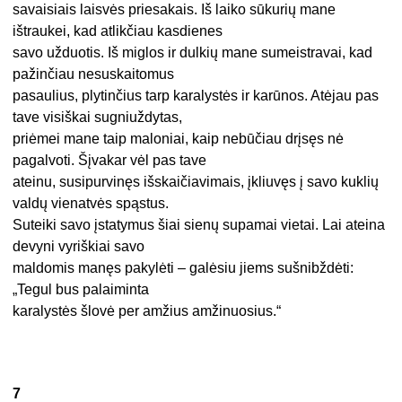
savaisiais laisvės priesakais. Iš laiko sūkurių mane
ištraukei, kad atlikčiau kasdienes
savo užduotis. Iš miglos ir dulkių mane sumeistravai, kad
pažinčiau nesuskaitomus
pasaulius, plytinčius tarp karalystės ir karūnos. Atėjau pas
tave visiškai sugniuždytas,
priėmei mane taip maloniai, kaip nebūčiau drįsęs nė
pagalvoti. Šįvakar vėl pas tave
ateinu, susipurvinęs išskaičiavimais, įkliuvęs į savo kuklių
valdų vienatvės spąstus.
Suteiki savo įstatymus šiai sienų supamai vietai. Lai ateina
devyni vyriškiai savo
maldomis manęs pakylėti – galėsiu jiems sušnibždėti:
„Tegul bus palaiminta
karalystės šlovė per amžius amžinuosius.“
7