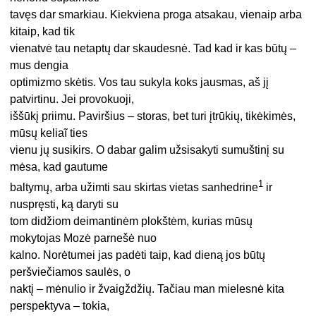
tavęs dar smarkiau. Kiekviena proga atsakau, vienaip arba
kitaip, kad tik
vienatvė tau netaptų dar skaudesnė. Tad kad ir kas būtų –
mus dengia
optimizmo skėtis. Vos tau sukyla koks jausmas, aš jį
patvirtinu. Jei provokuoji,
iššūkį priimu. Paviršius – storas, bet turi įtrūkių, tikėkimės,
mūsų keliaĩ ties
vienu jų susikirs. O dabar galim užsisakyti sumuštinį su
mėsa, kad gautume
1
baltymų, arba užimti sau skirtas vietas sanhedrine
ir
nuspręsti, ką daryti su
tom didžiom deimantinėm plokštėm, kurias mūsų
mokytojas Mozė parnešė nuo
kalno. Norėtumei jas padėti taip, kad dieną jos būtų
peršviečiamos saulės, o
naktį – mėnulio ir žvaigždžių. Tačiau man mielesnė kita
perspektyva – tokia,