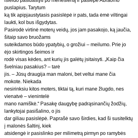
išleido pasibastyti po mėnesieną ir paslėpė Abraomo
puslapius. Tarytum
ką tik apipjaustytasis pasislėpė ir pats, tada ėmė viltingai
laukti, kol bus išgydytas.
Pasirodė virtinė moterų veidų, jos jam pasakojo, ką jaučia,
šitaip savo bruožams
suteikdamos būdo ypatybių, o grožiui – meilumo. Prie jo
ėjo skirtingos šeimos ir
rodė visas kėdes, ant kurių jis galėtų įsitaisyti. „Kaip čia
švelniau pasakius? – tarė
jis. – Jūsų draugija man maloni, bet veltui mane čia
mokote. Niekada
nesirinksiu kitos moters, tiktai tą, kuri mane žlugdo, nes
vienatvė – vienintelė
mano namiškė.“ Pasakę daugybę padrąsinančių žodžių,
lankytojai pasišalino, o jis
dar giliau pasislėpė. Paprašė savo širdies, kad ši susitelktų
į malonės šaltinį, kiek
atsidengė ir pasislinko per milimetrą pirmyn po ramybės