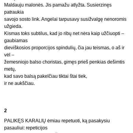
Maldauju malonės. Jis pamažu atlyžta. Susierzinęs
patraukia
savojo sosto link. Angelai tarpusavy susižvalgę nenoromis
užgieda.
Kismas toks subtilus, kad jo ribų net nėra kaip užčiuopti –
gaubiamas
dieviškosios proporcijos spindulių, čia jau teismas, o aš ir
vėl –
žemesniojo balso choristas, gimęs prieš penkias dešimtis
metų,
kad savo balsą pakelčiau tiktai štai tiek,
ir ne aukščiau.
2
PALIKĘS KARALIŲ ėmiau repetuoti, ką pasakysiu
pasauliui: repeticijos