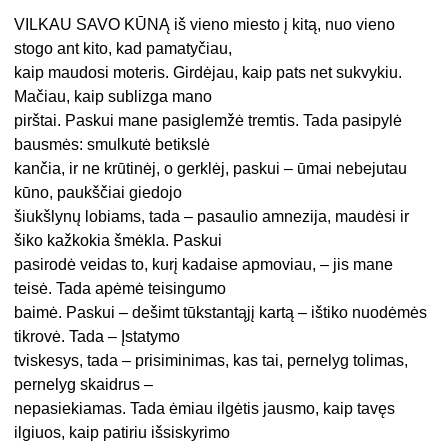
VILKAU SAVO KŪNĄ iš vieno miesto į kitą, nuo vieno
stogo ant kito, kad pamatyčiau,
kaip maudosi moteris. Girdėjau, kaip pats net sukvykiu.
Mačiau, kaip sublizga mano
pirštai. Paskui mane pasiglemžė tremtis. Tada pasipylė
bausmės: smulkutė betikslė
kančia, ir ne krūtinėj, o gerklėj, paskui – ūmai nebejutau
kūno, paukščiai giedojo
šiukšlynų lobiams, tada – pasaulio amnezija, maudėsi ir
šiko kažkokia šmėkla. Paskui
pasirodė veidas to, kurį kadaise apmoviau, – jis mane
teisė. Tada apėmė teisingumo
baimė. Paskui – dešimt tūkstantąjį kartą – ištiko nuodėmės
tikrovė. Tada – Įstatymo
tviskesys, tada – prisiminimas, kas tai, pernelyg tolimas,
pernelyg skaidrus –
nepasiekiamas. Tada ėmiau ilgėtis jausmo, kaip tavęs
ilgiuos, kaip patiriu išsiskyrimo