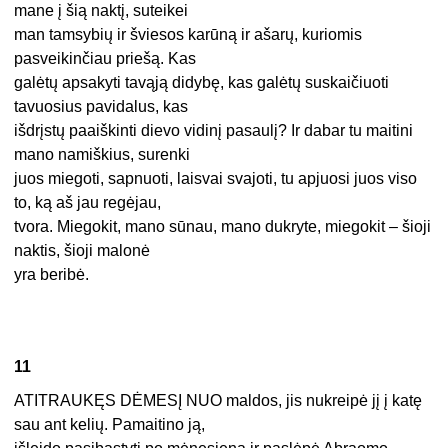
mane į šią naktį, suteikei
man tamsybių ir šviesos karūną ir ašarų, kuriomis
pasveikinčiau priešą. Kas
galėtų apsakyti tavąją didybę, kas galėtų suskaičiuoti
tavuosius pavidalus, kas
išdrįstų paaiškinti dievo vidinį pasaulį? Ir dabar tu maitini
mano namiškius, surenki
juos miegoti, sapnuoti, laisvai svajoti, tu apjuosi juos viso
to, ką aš jau regėjau,
tvora. Miegokit, mano sūnau, mano dukryte, miegokit – šioji
naktis, šioji malonė
yra beribė.
11
ATITRAUKĘS DĖMESĮ NUO maldos, jis nukreipė jį į katę
sau ant kelių. Pamaitino ją,