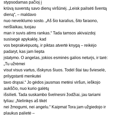
stypsodamas pačioj į
krūvą suverstų savo dienų viršūnėj. „Leisk pailsėti šventą
dieną“, – maldavo
nuo neveiklumo sosto. „Aš šio karalius, šito faraono,
neišlaikau, tuojau
man ir suvis atims rankas.“ Tada tamsos akivaizdoj
susisegė apykaklę, kad
vos beprakvėpuotų, ir piktas atvertė knygą – reikėjo
padaryt, kas jam liepta
įstatymo. O angelas, jokios esminės galios neturįs, ir tarė:
„Tu užrėmei
visut visus vartus, išskyrus šiuos. Todėl štai tau švieselė,
prilygstanti menkutei
tavo drąsai.“ Jo gėdos jausmas metėsi viršun, ieškojo
aukščio, nuo kurio galėtų
išsilieti. Tada suskambo švelnesni žodžiai, jau tariami
tyliau: „Nelinkęs aš tikėt
nei žmogumi, nei angelu.“ Kaipmat Tora jam užgiedojo ir
plaukus palietė –