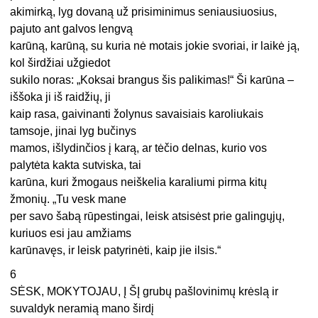
akimirką, lyg dovaną už prisiminimus seniausiuosius,
pajuto ant galvos lengvą
karūną, karūną, su kuria nė motais jokie svoriai, ir laikė ją,
kol širdžiai užgiedot
sukilo noras: „Koksai brangus šis palikimas!“ Ši karūna –
iššoka ji iš raidžių, ji
kaip rasa, gaivinanti žolynus savaisiais karoliukais
tamsoje, jinai lyg bučinys
mamos, išlydinčios į karą, ar tėčio delnas, kurio vos
palytėta kakta sutviska, tai
karūna, kuri žmogaus neiškelia karaliumi pirma kitų
žmonių. „Tu vesk mane
per savo šabą rūpestingai, leisk atsisėst prie galingųjų,
kuriuos esi jau amžiams
karūnavęs, ir leisk patyrinėti, kaip jie ilsis.“
6
SĖSK, MOKYTOJAU, Į ŠĮ grubų pašlovinimų krėslą ir
suvaldyk neramią mano širdį