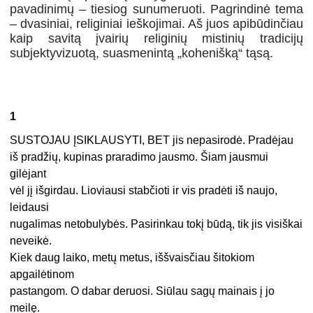
pavadinimų – tiesiog sunumeruoti. Pagrindinė tema
– dvasiniai, religiniai ieškojimai. Aš juos apibūdinčiau
kaip savitą įvairių religinių mistinių tradicijų
subjektyvizuotą, suasmenintą „kohenišką“ tąsą.
1
SUSTOJAU ĮSIKLAUSYTI, BET jis nepasirodė. Pradėjau
iš pradžių, kupinas praradimo jausmo. Šiam jausmui
gilėjant
vėl jį išgirdau. Lioviausi stabčioti ir vis pradėti iš naujo,
leidausi
nugalimas netobulybės. Pasirinkau tokį būdą, tik jis visiškai
neveikė.
Kiek daug laiko, metų metus, iššvaisčiau šitokiom
apgailėtinom
pastangom. O dabar deruosi. Siūlau sagų mainais į jo
meilę.