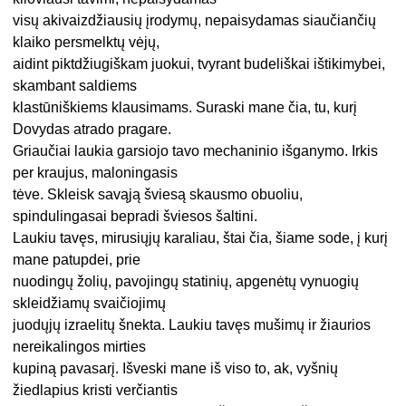
visų akivaizdžiausių įrodymų, nepaisydamas siaučiančių
klaiko persmelktų vėjų,
aidint piktdžiugiškam juokui, tvyrant budeliškai ištikimybei,
skambant saldiems
klastūniškiems klausimams. Suraski mane čia, tu, kurį
Dovydas atrado pragare.
Griaučiai laukia garsiojo tavo mechaninio išganymo. Irkis
per kraujus, maloningasis
tėve. Skleisk savąją šviesą skausmo obuoliu,
spindulingasai bepradi šviesos šaltini.
Laukiu tavęs, mirusiųjų karaliau, štai čia, šiame sode, į kurį
mane patupdei, prie
nuodingų žolių, pavojingų statinių, apgenėtų vynuogių
skleidžiamų svaičiojimų
juodųjų izraelitų šnekta. Laukiu tavęs mušimų ir žiaurios
nereikalingos mirties
kupiną pavasarį. Išveski mane iš viso to, ak, vyšnių
žiedlapius kristi verčiantis