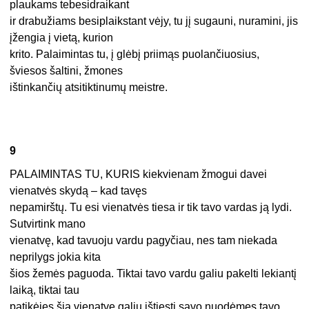
plaukams tebesidraikant
ir drabužiams besiplaikstant vėjy, tu jį sugauni, nuramini, jis
įžengia į vietą, kurion
krito. Palaimintas tu, į glėbį priimąs puolančiuosius,
šviesos šaltini, žmones
ištinkančių atsitiktinumų meistre.
9
PALAIMINTAS TU, KURIS kiekvienam žmogui davei
vienatvės skydą – kad tavęs
nepamirštų. Tu esi vienatvės tiesa ir tik tavo vardas ją lydi.
Sutvirtink mano
vienatvę, kad tavuoju vardu pagyčiau, nes tam niekada
neprilygs jokia kita
šios žemės paguoda. Tiktai tavo vardu galiu pakelti lekiantį
laiką, tiktai tau
patikėjęs šią vienatvę galiu ištiesti savo nuodėmes tavo