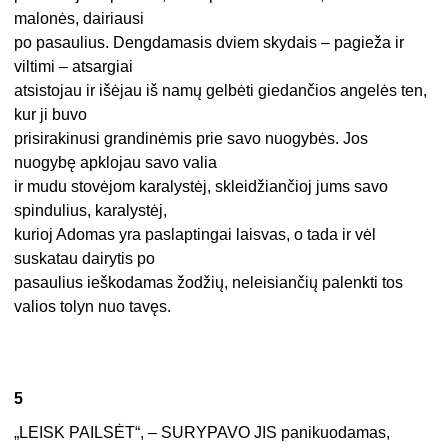
malonės, dairiausi
po pasaulius. Dengdamasis dviem skydais – pagieža ir
viltimi – atsargiai
atsistojau ir išėjau iš namų gelbėti giedančios angelės ten,
kur ji buvo
prisirakinusi grandinėmis prie savo nuogybės. Jos
nuogybę apklojau savo valia
ir mudu stovėjom karalystėj, skleidžiančioj jums savo
spindulius, karalystėj,
kurioj Adomas yra paslaptingai laisvas, o tada ir vėl
suskatau dairytis po
pasaulius ieškodamas žodžių, neleisiančių palenkti tos
valios tolyn nuo tavęs.
5
„LEISK PAILSĖT“, – SURYPAVO JIS panikuodamas,