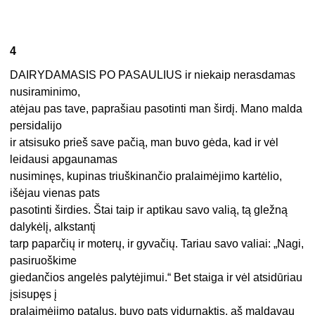
4
DAIRYDAMASIS PO PASAULIUS ir niekaip nerasdamas
nusiraminimo,
atėjau pas tave, paprašiau pasotinti man širdį. Mano malda
persidalijo
ir atsisuko prieš save pačią, man buvo gėda, kad ir vėl
leidausi apgaunamas
nusiminęs, kupinas triuškinančio pralaimėjimo kartėlio,
išėjau vienas pats
pasotinti širdies. Štai taip ir aptikau savo valią, tą gležną
dalykėlį, alkstantį
tarp paparčių ir moterų, ir gyvačių. Tariau savo valiai: „Nagi,
pasiruoškime
giedančios angelės palytėjimui.“ Bet staiga ir vėl atsidūriau
įsisupęs į
pralaimėjimo patalus, buvo pats vidurnaktis, aš maldavau