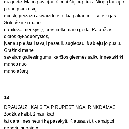
magnete. Mano pasibjaurėjimui šių nepriekaištingų laukų ir
pienu plaukusių
miestų peizažo akivaizdoje reikia paliaubų – suteiki jas.
Sutriuškinki mano
dabitišką menkystę, persmelki mano gėdą. Palaužtas
sielos dykaduonystės,
įvariau pleištą į tavąjį pasaulį, suglebau iš abiejų jo pusių.
Grąžinki mane
savajam gailestingumui karčios giesmės saiku ir neatskirki
manęs nuo
mano ašarų.
13
DRAUGUŽI, KAI ŠITAIP RŪPESTINGAI RINKDAMAS
žodžius kalbi, žinau, kad
tai darai, nes neturi ką pasakyti. Klausausi, tik anaiptol
nenoriu supainioti