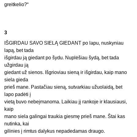
greitkelio?“
3
IŠGIRDAU SAVO SIELĄ GIEDANT po lapu, nuskyniau
lapą, bet tada
išgirdau ją giedant po šydu. Nuplėšiau šydą, bet tada
užgirdau ją
giedant už sienos. Išgrioviau sieną ir išgirdau, kaip mano
siela gieda
prieš mane. Pastačiau sieną, sutvarkiau užuolaidą, bet
lapo padėti į
vietą buvo nebeįmanoma. Laikiau jį rankoje ir klausiausi,
kaip
mano siela galingai traukia giesmę prieš mane. Štai kas
nutinka, kai
gilinies į rimtus dalykus nepadedamas draugo.