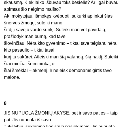
skausmą. Kiek laiko išbuvau toks besielis? Ar ilgai buvau
apimtas šio neigimo maišto?
Ak, mokytojau, išmokęs kvėpuoti, sukurki aplinkui šias
šnerves žmogų, sutelki mano
širdį į savojo vardo sunkį. Suteiki man vėl pavidalą,
pražiodyk man burną, kad tave
šlovinčiau. Nėra kito gyvenimo – tiktai tave teigiant, nėra
kito pasaulio – tiktai tasai,
kurį tu sukūrei. Atleiski man šią valandą, šią naktį. Suteiki
šiai minčiai šeimininką, o
šiai šmėklai – akmenį. Ir neleisk demonams girtis tavo
malone.
8
JIS NUPUOLA ŽMONIŲ AKYSE, bet ir savo paties – taip
pat. Jis nupuola iš savo
aukštybių, suklumpa ties savo pasiekimais. Jis nupuola