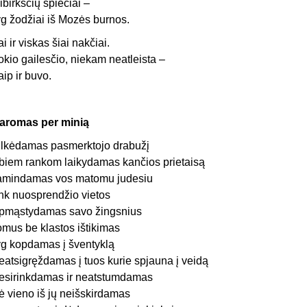
ibirkščių spiečiai –
yg žodžiai iš Mozės burnos.
ai ir viskas šiai nakčiai.
okio gailesčio, niekam neatleista –
aip ir buvo.
aromas per minią
ilkėdamas pasmerktojo drabužį
biem rankom laikydamas kančios prietaisą
amindamas vos matomu judesiu
ink nuosprendžio vietos
pmąstydamas savo žingsnius
omus be klastos ištikimas
yg kopdamas į šventyklą
eatsigręždamas į tuos kurie spjauna į veidą
esirinkdamas ir neatstumdamas
ė vieno iš jų neišskirdamas