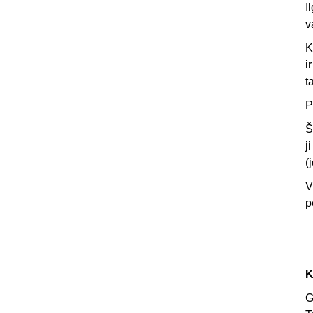
I
v
K
i
t
P
Š
j
(
V
p
K
G