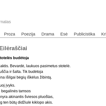
rnalas
Proza
Poezija
Drama
Esė
Publicistika
Kr
Eilėraščiai
totelės budėtoja
aktis. Bevardė, laukuos pasimetus stotelė.
uščia ir šalta. Tik budėtoja
ina išilgai bėgių iškėlus žibintą.
uoj įvyks.
š begalinės tamsos
šnyra akinantis šviesos pluoštas,
yg ten būtų didžiulė kiklopo akis.