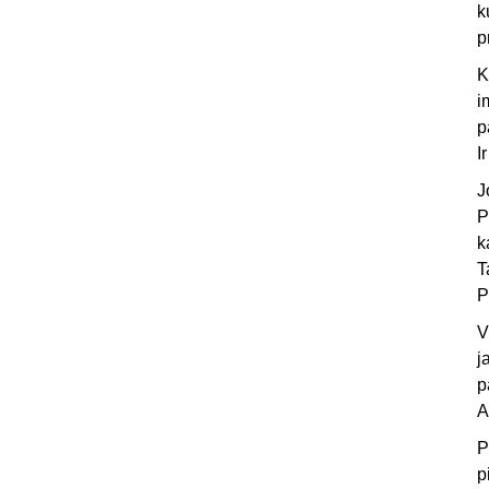
k
p
K
i
p
I
J
P
k
T
P
V
j
p
A
P
p