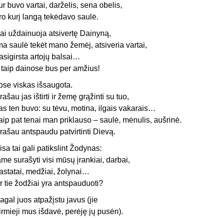
ur buvo vartai, darželis, sena obelis,
ro kurį langą tekėdavo saulė.
ai uždainuoja atsivertę Dainyną,
ma saulė tekėt mano žemėj, atsiveria vartai,
asigirsta artojų balsai…
r taip dainose bus per amžius!
ose viskas išsaugota.
rašau jas ištirti ir žemę grąžinti su tuo,
as ten buvo: su tėvu, motina, ilgais vakarais…
aip pat tenai man priklauso – saulė, mėnulis, aušrinė.
rašau antspaudu patvirtinti Dievą.
isa tai gali patikslint Žodynas:
ame surašyti visi mūsų įrankiai, darbai,
astatai, medžiai, žolynai…
r tie žodžiai yra antspauduoti?
agal juos atpažįstu javus (jie
irmieji mus išdavė, perėję jų pusėn).