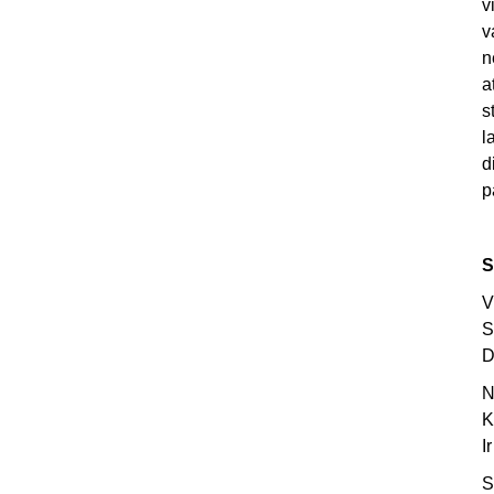
v
v
n
a
s
l
d
p
S
V
S
D
N
K
I
S