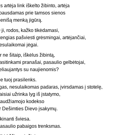
is artėja link iškelto žibinto, artėja
pausdamas prie tamsos sienos
ienišą menką jigūrą.
 ji, rodos, kažko tikėdamasi,
tengias pašviesti grėsmingai, artėjančiai,
esulaikomai jėgai.
r ne šitaip, iškėlus žibintą,
asitinkami pranašai, pasaulio gelbėtojai,
eliaujantys su naujienomis?
ie tuoj prasilenks.
lgas, nesulaikomas padaras, įvirsdamas į stotelę,
aisiai užrinka lyg iš įstatymo,
audžiamojo kodekso
r Dešimties Dievo įsakymų.
kinanti šviesa.
asaulio pabaigos trenksmas.