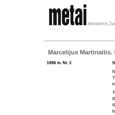
literatūros žu
Marcelijus Martinaitis. 
1996 m. Nr. 3
S
N
T
e
T
I
i
l