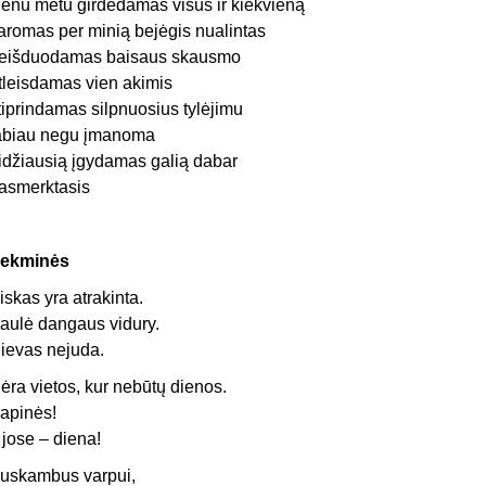
ienu metu girdėdamas visus ir kiekvieną
aromas per minią bejėgis nualintas
eišduodamas baisaus skausmo
tleisdamas vien akimis
tiprindamas silpnuosius tylėjimu
abiau negu įmanoma
idžiausią įgydamas galią dabar
asmerktasis
ekminės
iskas yra atrakinta.
aulė dangaus vidury.
ievas nejuda.
ėra vietos, kur nebūtų dienos.
apinės!
r jose – diena!
uskambus varpui,