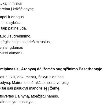
aukai ir miškai
ereina į krikščionybę.
apai ir dangus
ilni teisybės.
i taip pat nejuda.
aukiu sudrebinimo,
ejėgis ir silpnas prieš mirusius,
eįstengdamas
tvirsti akmeniu.
reipimasis į Archyvą dėl žemės sugrąžinimo Paserbentyje
eturiu kitų dokumentų, išskyrus dainas,
odyną, Maironio eilėraščius, seną verpstę:
ik tai gali paliudyti mano teisę į žemę.
tsivertęs Dainyną, atpažįstu namus.
ainose yra pasakyta,