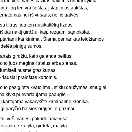
ačiau virš manęs kažkas naktimis nuolat vyksta.
tariu, jog ten yra šeštas, įslaptintas aukštas,
ematomas nei iš viršaus, nei iš gatvės.
su tikras, jog ten nusikaltėlių lizdas.
iškiai naktį girdžiu, kaip rezgami sąmokslai.
ptariami kankinimai. Šlama per rankas leidžiamos
idelės pinigų sumos.
artais girdžiu, kaip galanda peilius.
o to juos mėgina į stalus arba sienas.
lumšteli nusmeigtas kūnas,
ikriausiai praloštas kortomis.
o to pasigirsta kvatojimai, stiklų daužymas, smūgiai,
ma klykt prievartaujama paauglė –
ai kartojama vakarykštė kriminalinė kronika.
igi paryčio baisios orgijos, orgazmai…
en, virš manęs, pakartojama visa,
as vakar skaityta, girdėta, matyta…