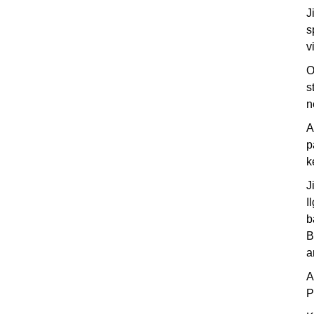
J
s
v
O
s
n
A
p
k
J
I
b
B
a
A
P