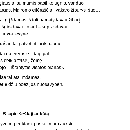
lgiausiai su mumis pasiliko ugnis, vanduo,
argas, Maironio eilėraščiai, vakaro žiburys, šuo…
ai grįždamas iš toli pamatydavau žiburį
r išgirsdavau lojant – suprasdavau:
ai ir yra tėvynė…
rašau tai patvirtinti antspaudu.
tai dar verpstė – taip pat
i suteikia teisę į žemę
joje – išrantytas visatos planas).
isa tai atsiimdamas,
erleidžiu poezijos nuosavybėn.
. B. apie šeštąjį aukštą
yvenu penktam, paskutiniam aukšte.