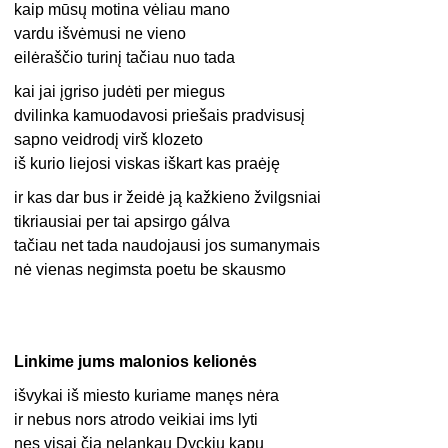
kaip mūsų motina vėliau mano
vardu išvėmusi ne vieno
eilėraščio turinį tačiau nuo tada
kai jai įgriso judėti per miegus
dvilinka kamuodavosi priešais pradvisusį
sapno veidrodį virš klozeto
iš kurio liejosi viskas iškart kas praėję
ir kas dar bus ir žeidė ją kažkieno žvilgsniai
tikriausiai per tai apsirgo gálva
tačiau net tada naudojausi jos sumanymais
nė vienas negimsta poetu be skausmo
Linkime jums malonios kelionės
išvykai iš miesto kuriame manęs nėra
ir nebus nors atrodo veikiai ims lyti
nes visai čia nelankau Dyckių kapų