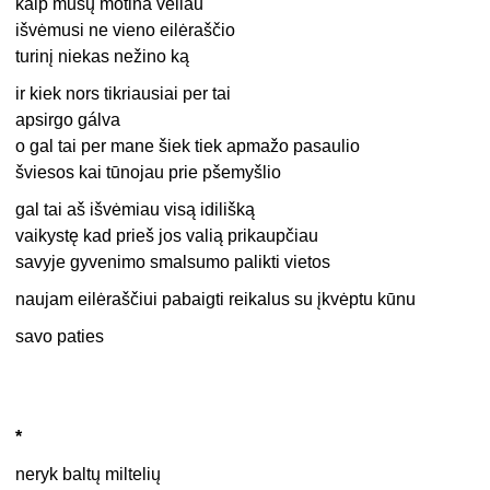
kaip mūsų motina vėliau
išvėmusi ne vieno eilėraščio
turinį niekas nežino ką
ir kiek nors tikriausiai per tai
apsirgo gálva
o gal tai per mane šiek tiek apmažo pasaulio
šviesos kai tūnojau prie pšemyšlio
gal tai aš išvėmiau visą idilišką
vaikystę kad prieš jos valią prikaupčiau
savyje gyvenimo smalsumo palikti vietos
naujam eilėraščiui pabaigti reikalus su įkvėptu kūnu
savo paties
*
neryk baltų miltelių