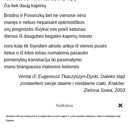
čia tiek daug kapinių
Brodno ir Povonzkų bet nė vienose nėra
manęs ir nebus nepaisant optimistiškos
orų prognozės išvykai vos prieš keturias
dienas iš daugybės begalės kapinių miesto
nors kaip tik šiandien atrodo artėja iš vienos pusės
lietus o iš kitos toliau numatoma pasaulio
pirmenybių transliacija iki pasimatymo
mano brangiausia malonios kelionės
Versta iš: Eugeniusz Tkaczyszyn-Dycki. Daleko stąd
zostawiłem swoje dawne i niedawne ciało. Kraków:
Zielona Sowa, 2003
Sutikimas
Siekdami teikti geriausią patirtį, įrenginio informacijai saugoti ir (arba) pasiekti naudojame tokias technologijas kaip
slapukus.