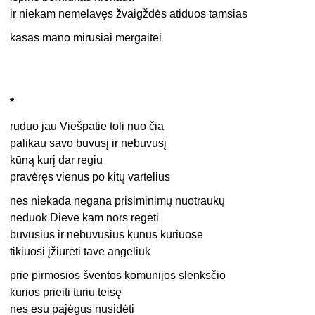
ir niekam nemelavęs žvaigždės atiduos tamsias
kasas mano mirusiai mergaitei
*
ruduo jau Viešpatie toli nuo čia
palikau savo buvusį ir nebuvusį
kūną kurį dar regiu
pravėręs vienus po kitų vartelius
nes niekada negana prisiminimų nuotraukų
neduok Dieve kam nors regėti
buvusius ir nebuvusius kūnus kuriuose
tikiuosi įžiūrėti tave angeliuk
prie pirmosios šventos komunijos slenksčio
kurios prieiti turiu teisę
nes esu pajėgus nusidėti