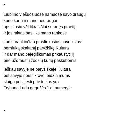
*
Liublino viešuosiuose namuose savo draugų
kurie kartu ir mano nedraugai
apsistosiu vėl tikras štai suradęs praeitį
ir jos raktas pasiliks mano rankose
kad surankiočiau praslinkusius paveikslus:
berniuką skaitantį paryžiškę Kultura
ir dar mano bejėgiškumas prikaustyti jį
prie uždraustų žodžių kurių paskubomis
ieškau savyje ne paryžiškėje Kultura
bet savyje nors tikrovė leidžia mums
staiga prisiliesti prie to kas yra
Trybuna Ludu gegužės 1 d. numeryje
*