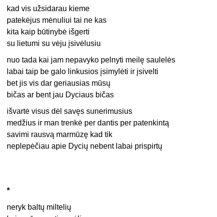
kad vis užsidarau kieme
patekėjus mėnuliui tai ne kas
kita kaip būtinybė išgerti
su lietumi su vėju įsivėlusiu
nuo tada kai jam nepavyko pelnyti meilę saulelės
labai taip be galo linkusios įsimylėti ir įsivelti
bet jis vis dar geriausias mūsų
bičas ar bent jau Dyciaus bičas
išvartė visus dėl savęs sunerimusius
medžius ir man trenkė per dantis per patenkintą
savimi rausvą marmūzę kad tik
neplepėčiau apie Dycių nebent labai prispirtų
*
neryk baltų miltelių