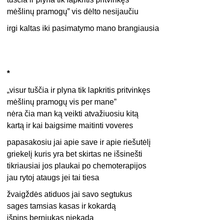
mėšlinų pramogų” vis dėlto nesijaučiu
irgi kaltas iki pasimatymo mano brangiausia
*
„visur tuščia ir plyna tik lapkritis pritvinkęs
mėšlinų pramogų vis per mane”
nėra čia man ką veikti atvažiuosiu kitą
kartą ir kai baigsime maitinti voveres
papasakosiu jai apie save ir apie riešutėlį
griekelį kuris yra bet skirtas ne išsinešti
tikriausiai jos plaukai po chemoterapijos
jau rytoj ataugs jei tai tiesa
žvaigždės atiduos jai savo segtukus
sages tamsias kasas ir kokardą
išpins berniukas niekada