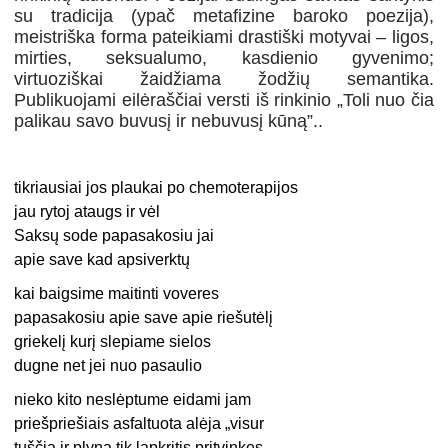
su tradicija (ypač metafizine baroko poezija),
meistriška forma pateikiami drastiški motyvai – ligos,
mirties, seksualumo, kasdienio gyvenimo;
virtuoziškai žaidžiama žodžių semantika.
Publikuojami eilėraščiai versti iš rinkinio „Toli nuo čia
palikau savo buvusį ir nebuvusį kūną”..
tikriausiai jos plaukai po chemoterapijos
jau rytoj ataugs ir vėl
Saksų sode papasakosiu jai
apie save kad apsiverktų
kai baigsime maitinti voveres
papasakosiu apie save apie riešutėlį
griekelį kurį slepiame sielos
dugne net jei nuo pasaulio
nieko kito neslėptume eidami jam
priešpriešiais asfaltuota alėja „visur
tuščia ir plyna tik lapkritis pritvinkęs