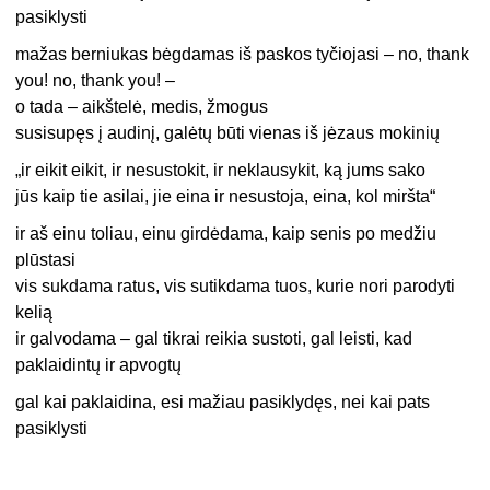
pasiklysti
mažas berniukas bėgdamas iš paskos tyčiojasi – no, thank
you! no, thank you! –
o tada – aikštelė, medis, žmogus
susisupęs į audinį, galėtų būti vienas iš jėzaus mokinių
„ir eikit eikit, ir nesustokit, ir neklausykit, ką jums sako
jūs kaip tie asilai, jie eina ir nesustoja, eina, kol miršta“
ir aš einu toliau, einu girdėdama, kaip senis po medžiu
plūstasi
vis sukdama ratus, vis sutikdama tuos, kurie nori parodyti
kelią
ir galvodama – gal tikrai reikia sustoti, gal leisti, kad
paklaidintų ir apvogtų
gal kai paklaidina, esi mažiau pasiklydęs, nei kai pats
pasiklysti