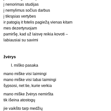
į nenorimas studijas
į nemylimus sočius darbus
į tikrąsias vertybes
ir patogią it fotelis pagiežą vienas kitam
mes dezertyruojam
pamiršę, kad už laisvę reikia kovoti –
labiausiai su savimi
žvėrys
I. miško pasaka
mano miške visi laimingi
mano miške visi labai laimingi
šypsosi, net tie, kurie verkia
mano miške žvėrys nemiršta
tik išeina atostogų
jie vaikšto tarp medžių