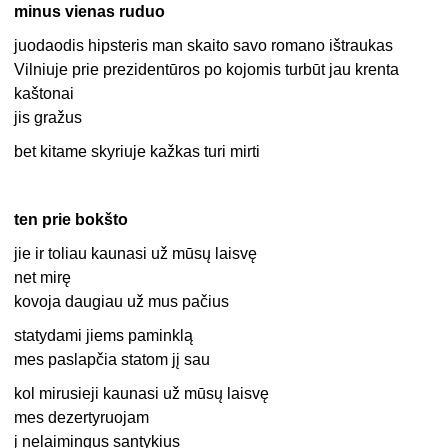
minus vienas ruduo
juodaodis hipsteris man skaito savo romano ištraukas
Vilniuje prie prezidentūros po kojomis turbūt jau krenta
kaštonai
jis gražus
bet kitame skyriuje kažkas turi mirti
ten prie bokšto
jie ir toliau kaunasi už mūsų laisvę
net mirę
kovoja daugiau už mus pačius
statydami jiems paminklą
mes paslapčia statom jį sau
kol mirusieji kaunasi už mūsų laisvę
mes dezertyruojam
į nelaimingus santykius