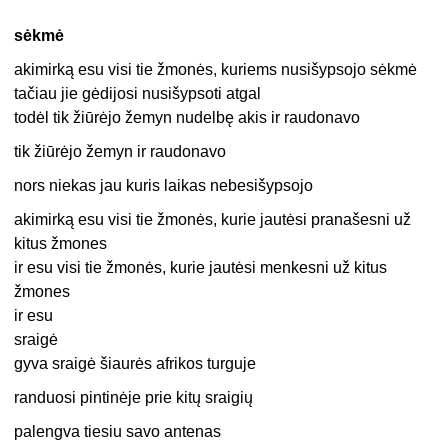
sėkmė
akimirką esu visi tie žmonės, kuriems nusišypsojo sėkmė
tačiau jie gėdijosi nusišypsoti atgal
todėl tik žiūrėjo žemyn nudelbę akis ir raudonavo
tik žiūrėjo žemyn ir raudonavo
nors niekas jau kuris laikas nebesišypsojo
akimirką esu visi tie žmonės, kurie jautėsi pranašesni už
kitus žmones
ir esu visi tie žmonės, kurie jautėsi menkesni už kitus
žmones
ir esu
sraigė
gyva sraigė šiaurės afrikos turguje
randuosi pintinėje prie kitų sraigių
palengva tiesiu savo antenas