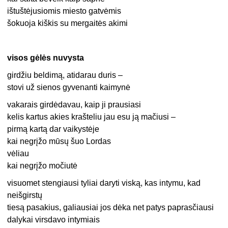
ištuštėjusiomis miesto gatvėmis
šokuoja kiškis su mergaitės akimi
visos gėlės nuvysta
girdžiu beldimą, atidarau duris –
stovi už sienos gyvenanti kaimynė
vakarais girdėdavau, kaip ji prausiasi
kelis kartus akies krašteliu jau esu ją mačiusi –
pirmą kartą dar vaikystėje
kai negrįžo mūsų šuo Lordas
vėliau
kai negrįžo močiutė
visuomet stengiausi tyliai daryti viską, kas intymu, kad
neišgirstų
tiesą pasakius, galiausiai jos dėka net patys paprasčiausi
dalykai virsdavo intymiais