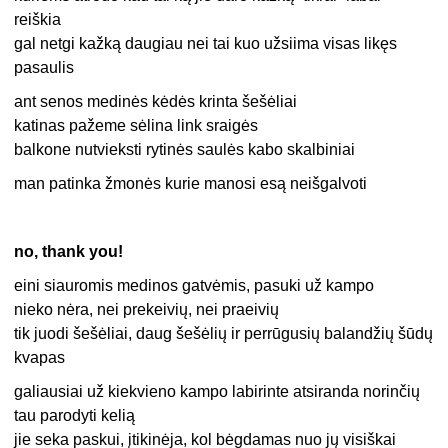
reiškia
gal netgi kažką daugiau nei tai kuo užsiima visas likęs
pasaulis
ant senos medinės kėdės krinta šešėliai
katinas pažeme sėlina link sraigės
balkone nutvieksti rytinės saulės kabo skalbiniai
man patinka žmonės kurie manosi esą neišgalvoti
no, thank you!
eini siauromis medinos gatvėmis, pasuki už kampo
nieko nėra, nei prekeivių, nei praeivių
tik juodi šešėliai, daug šešėlių ir perrūgusių balandžių šūdų
kvapas
galiausiai už kiekvieno kampo labirinte atsiranda norinčių
tau parodyti kelią
jie seka paskui, įtikinėja, kol bėgdamas nuo jų visiškai