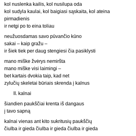
kol nuslenka kailis, kol nusilupa oda
kol sudyla kaulai, kol baigiasi sąskaita, kol ateina
pirmadienis
ir netgi po to eina toliau
neužuosdamas savo pūvančio kūno
sakai – kaip gražu –
ir šiek tiek per daug stengiesi čia pasiklysti
mano miške žvėrys nemiršta
mano miške visi laimingi –
bet kartais dvokia taip, kad net
zylučių skeletai būriais skrenda į kalnus
II. kalnai
šiandien paukščiai krenta iš dangaus
į tavo sapną
kalnai vienas ant kito sukritusių paukščių
čiulba ir gieda čiulba ir gieda čiulba ir gieda