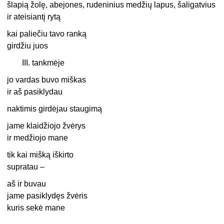
šlapią žolę, abejones, rudeninius medžių lapus, šaligatvius
ir ateisiantį rytą
kai paliečiu tavo ranką
girdžiu juos
III. tankmėje
jo vardas buvo miškas
ir aš pasiklydau
naktimis girdėjau staugimą
jame klaidžiojo žvėrys
ir medžiojo mane
tik kai mišką iškirto
supratau –
aš ir buvau
jame pasiklydęs žvėris
kuris sekė mane