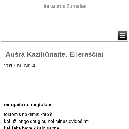
literatūros žurnalas
Aušra Kaziliūnaitė. Eilėraščiai
2017 m. Nr. 4
mergaitė su degtukais
tokiomis naktimis kaip ši
kai už lango daugiau nei minus dvidešimt
kai šalta beveik kaip sapne