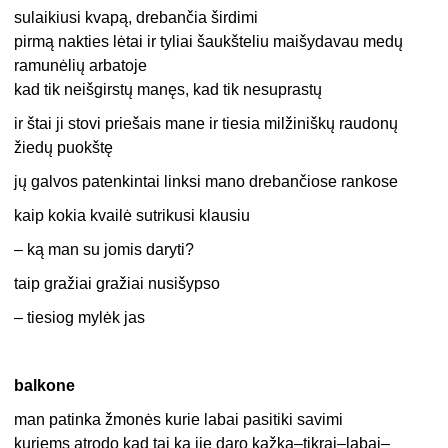
sulaikiusi kvapą, drebančia širdimi
pirmą nakties lėtai ir tyliai šaukšteliu maišydavau medų
ramunėlių arbatoje
kad tik neišgirstų manęs, kad tik nesuprastų
ir štai ji stovi priešais mane ir tiesia milžiniškų raudonų
žiedų puokštę
jų galvos patenkintai linksi mano drebančiose rankose
kaip kokia kvailė sutrikusi klausiu
– ką man su jomis daryti?
taip gražiai gražiai nusišypso
– tiesiog mylėk jas
balkone
man patinka žmonės kurie labai pasitiki savimi
kuriems atrodo kad tai ką jie daro kažką–tikrai–labai–