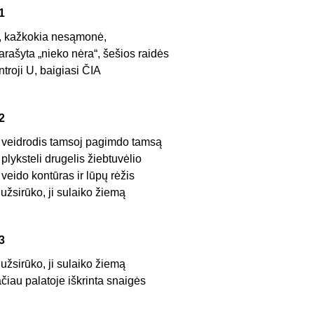
1
, kažkokia nesąmonė,
arašyta „nieko nėra“, šešios raidės
ntroji U, baigiasi ČIA
2
r veidrodis tamsoj pagimdo tamsą
r plyksteli drugelis žiebtuvėlio
r veido kontūras ir lūpų rėžis
i užsirūko, ji sulaiko žiemą
3
i užsirūko, ji sulaiko žiemą
ačiau palatoje iškrinta snaigės