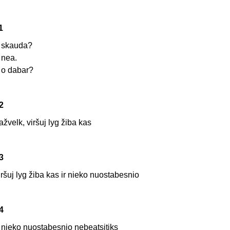
1
 skauda?
 nea.
 o dabar?
2
ažvelk, viršuj lyg žiba kas
3
iršuj lyg žiba kas ir nieko nuostabesnio
4
r nieko nuostabesnio nebeatsitiks