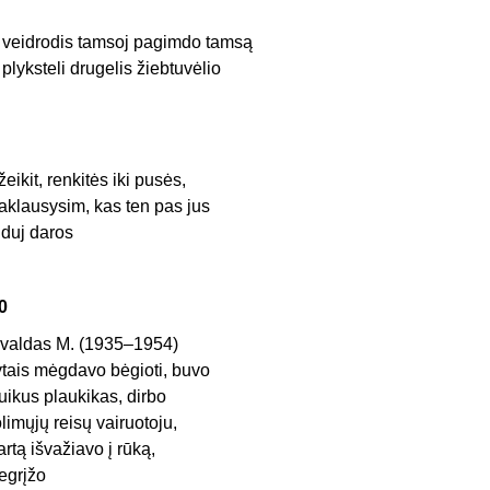
r veidrodis tamsoj pagimdo tamsą
r plyksteli drugelis žiebtuvėlio
žeikit, renkitės iki pusės,
aklausysim, kas ten pas jus
iduj daros
0
valdas M. (1935–1954)
ytais mėgdavo bėgioti, buvo
uikus plaukikas, dirbo
olimųjų reisų vairuotoju,
artą išvažiavo į rūką,
egrįžo