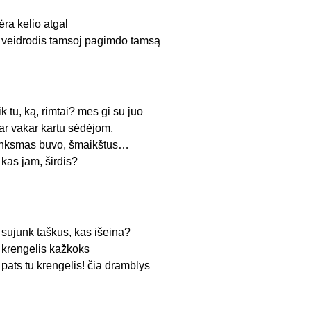
ėra kelio atgal
r veidrodis tamsoj pagimdo tamsą
ik tu, ką, rimtai? mes gi su juo
ar vakar kartu sėdėjom,
inksmas buvo, šmaikštus…
r kas jam, širdis?
 sujunk taškus, kas išeina?
 krengelis kažkoks
 pats tu krengelis! čia dramblys