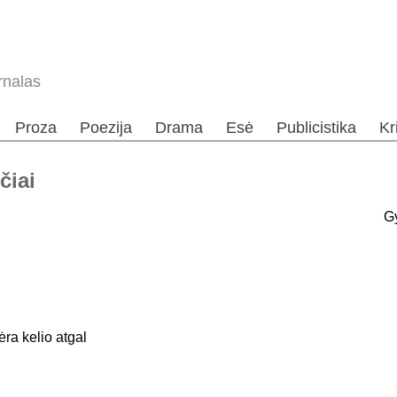
rnalas
Proza
Poezija
Drama
Esė
Publicistika
Kr
čiai
Gy
ėra kelio atgal