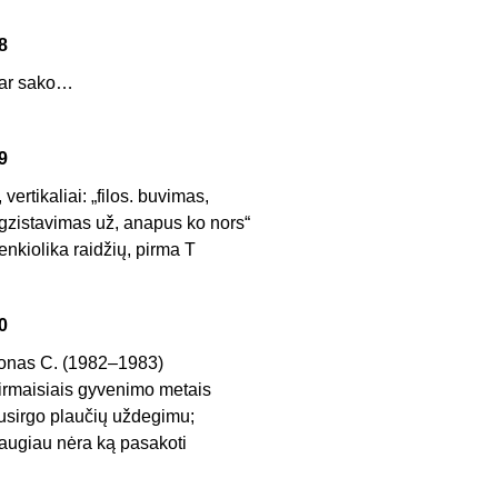
8
ar sako…
9
, vertikaliai: „filos. buvimas,
gzistavimas už, anapus ko nors“
enkiolika raidžių, pirma T
0
onas C. (1982–1983)
irmaisiais gyvenimo metais
usirgo plaučių uždegimu;
augiau nėra ką pasakoti