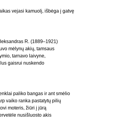
aikas vejasi kamuolį, išbėga į gatvę
leksandras R. (1889–1921)
uvo mėlynų akių, tamsaus
ymio, tarnavo laivyne,
ilus gaisrui nuskendo
enklai paliko bangas ir ant smėlio
arp vaiko ranka pastatytų pilių
tovi moteris, žiūri į jūrą
ervetėle nusišluosto akis