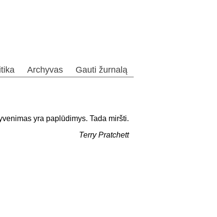
itika
Archyvas
Gauti žurnalą
venimas yra paplūdimys. Tada miršti.
Terry Pratchett