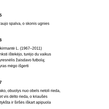
5
raujo spalva, o skonis ugnies
6
kirmantė L. (1967–2011)
nksti ištekėjo, turėjo du vaikus
yresnėlis žaisdavo futbolą;
yras mėgo išgerti
7
ako, obuolys nuo obels netoli rieda,
et vis dėlto rieda, o kriaušės
štykšta ir širšės iškart apipuola