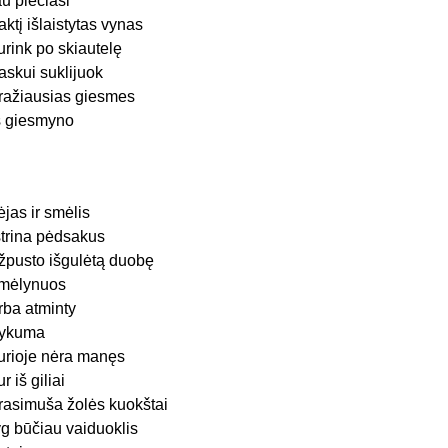
au plečiasi
aktį išlaistytas vynas
urink po skiautelę
askui suklijuok
ražiausias giesmes
š giesmyno
ėjas ir smėlis
štrina pėdsakus
žpusto išgulėtą duobę
mėlynuos
rba atminty
ykuma
urioje nėra manęs
ur iš giliai
rasimuša žolės kuokštai
yg būčiau vaiduoklis