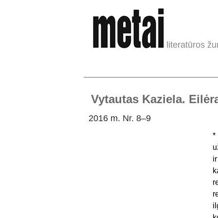
literatūros žu
Vytautas Kaziela. Eilėr
2016 m. Nr. 8–9
*
u
i
k
r
r
i
k