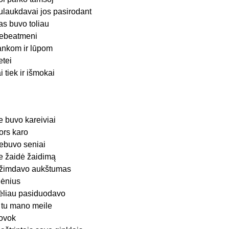
ulaukdavai jos pasirodant
as buvo toliau
ebeatmeni
ankom ir lūpom
ietei
ai tiek ir išmokai
ie buvo kareiviai
ors karo
ebuvo seniai
ie žaidė žaidimą
žimdavo aukštumas
lėnius
ėliau pasiduodavo
r tu mano meile
ovok