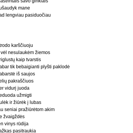
šaštrintais savo ginklais
ušaudyk mane
ad lengviau pasiduočiau
trodo karščiuoju
r vėl nesulaukėm žiemos
riglustų kaip tvarstis
abar tik bebaigianti plyšti paklodė
abarstė iš saujos
elių pakraščiuos
er vidurį juoda
eduoda užmigti
ulėk ir žiūrėk į lubas
au seniai pražiūrėtom akim
e žvaigždės
en vinys rūdija
ažkas pasitraukia