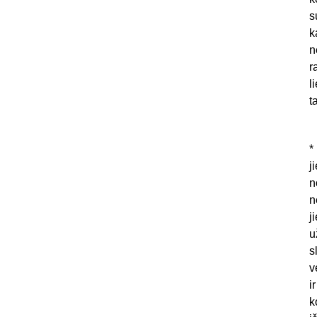
s
k
n
r
l
t
*
j
n
n
j
u
s
v
i
k