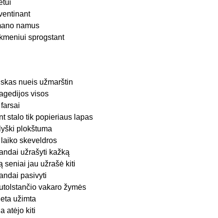
ietui
ventinant
ano namus
kmeniui sprogstant
iskas nueis užmarštin
ragedijos visos
r farsai
nt stalo tik popieriaus lapas
lyški plokštuma
r laiko skeveldros
andai užrašyti kažką
ą seniai jau užrašė kiti
andai pasivyti
utolstančio vakaro žymės
ieta užimta
ia atėjo kiti