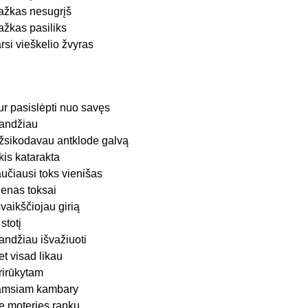
ažkas nesugrįš
ažkas pasiliks
arsi vieškelio žvyras
ur pasislėpti nuo savęs
andžiau
žsikodavau antklode galvą
kis katarakta
aučiausi toks vienišas
ienas toksai
švaikščiojau girią
 stotį
andžiau išvažiuoti
et visad likau
rirūkytam
amsiam kambary
e moteries rankų