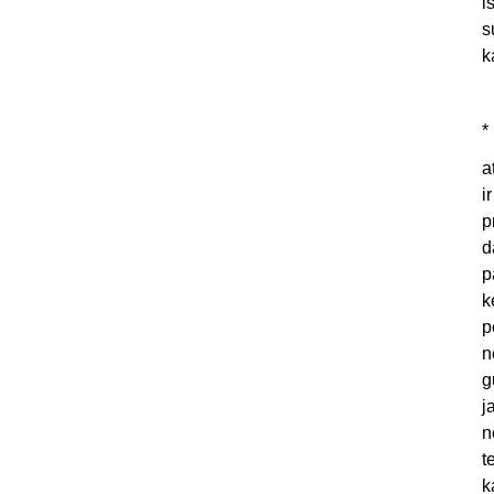
i
s
k
*
a
i
p
d
p
k
p
n
g
j
n
t
k