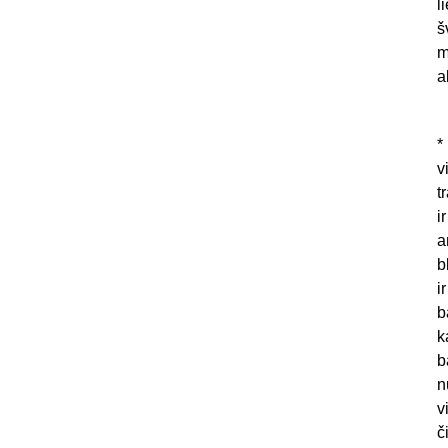
l
š
m
a
*
v
t
i
a
b
i
b
k
b
n
v
č