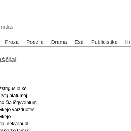
rnalas
Proza
Poezija
Drama
Esė
Publicistika
Kr
aščiai
žstrigus laike
r rytų platumoj
ad čia išgyventum
eikėjo vaizduotės
eikėjo
lgai nekvėpuoti
ol parko tamsoj