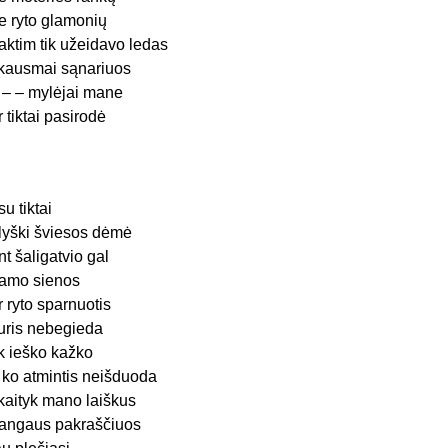
e ryto glamonių
aktim tik užeidavo ledas
kausmai sąnariuos
 – – mylėjai mane
r tiktai pasirodė
su tiktai
lyški šviesos dėmė
nt šaligatvio gal
amo sienos
r ryto sparnuotis
uris nebegieda
ik ieško kažko
 ko atmintis neišduoda
kaityk mano laiškus
angaus pakraščiuos