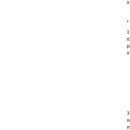
i
*
1
r
p
i
3
n
m