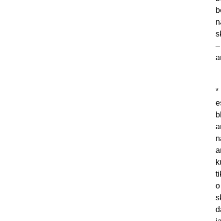
b
n
s
–
a
*
e
b
a
n
a
k
t
o
s
d