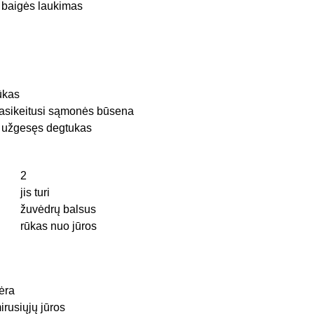
r baigės laukimas
ūkas
asikeitusi sąmonės būsena
r užgesęs degtukas
2
jis turi
žuvėdrų balsus
rūkas nuo jūros
ėra
irusiųjų jūros