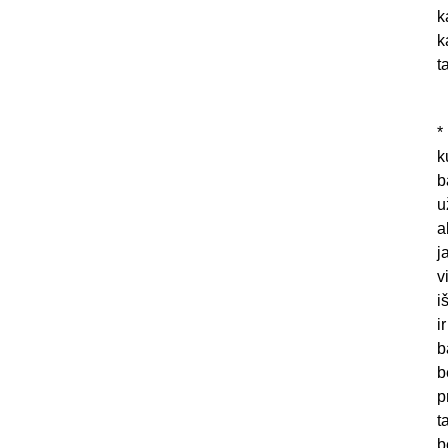
k
k
t
*
k
b
u
a
j
v
i
ir
b
b
p
t
b