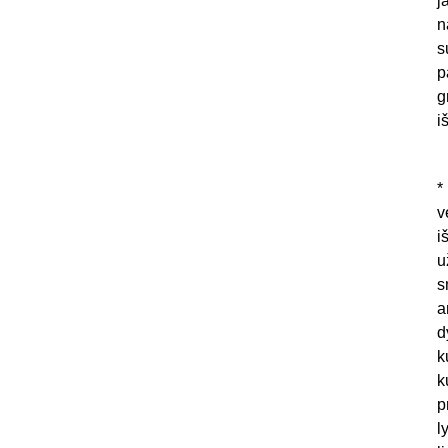
j
n
s
p
g
i
*
v
i
u
s
a
d
k
k
p
l